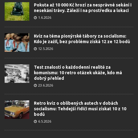
Pokuta až 10 000 Kč hrozí za nesprávné sekání i
nesekání trávy. Záleží i na prostředku a lokaci
1.6.2026
Kvíz na téma pionýrské tábory za socialismu:
Kdo je zažil, bez problému získá 12 ze 12 bodů
12.5.2026
Test znalostí o každodenní realitě za
komunismu: 10 retro otázek ukáže, kdo má
dobrý přehled
23.6.2026
Retro kvíz o oblíbených autech v dobách
socialismu: Tehdejší řidiči musí získat 10 z 10
bodů
6.5.2026