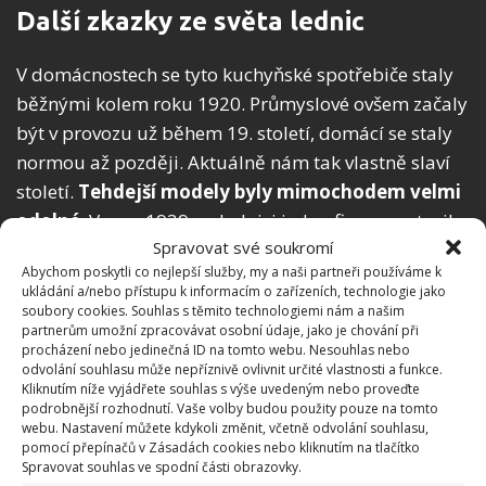
Další zkazky ze světa lednic
V domácnostech se tyto kuchyňské spotřebiče staly
běžnými kolem roku 1920. Průmyslové ovšem začaly
být v provozu už během 19. století, domácí se staly
normou až později. Aktuálně nám tak vlastně slaví
století.
Tehdejší modely byly mimochodem
velmi
odolné
. V roce 1939 na lednici jedna firma postavila
Spravovat své soukromí
slona o váze 4 tun. Pak otevřeli a zavřeli dveře, aby
Abychom poskytli co nejlepší služby, my a naši partneři používáme k
ukázali, jak je zařízení vzduchotěsné. Reakce slona
ukládání a/nebo přístupu k informacím o zařízeních, technologie jako
není známá.
soubory cookies. Souhlas s těmito technologiemi nám a našim
partnerům umožní zpracovávat osobní údaje, jako je chování při
procházení nebo jedinečná ID na tomto webu. Nesouhlas nebo
První generace lednic byly natolik velké, že nemohly
odvolání souhlasu může nepříznivě ovlivnit určité vlastnosti a funkce.
být přímo v domech. Vážily navíc asi 5 tun. Díky
Kliknutím níže vyjádřete souhlas s výše uvedeným nebo proveďte
podrobnější rozhodnutí. Vaše volby budou použity pouze na tomto
jejich evoluci teď ovšem máme i miniledničky. Není
webu. Nastavení můžete kdykoli změnit, včetně odvolání souhlasu,
vůbec přeháněním konstatovat, že právě
lednice
pomocí přepínačů v Zásadách cookies nebo kliknutím na tlačítko
Spravovat souhlas ve spodní části obrazovky.
radikálně změnily naši kulturu
a obecně celou