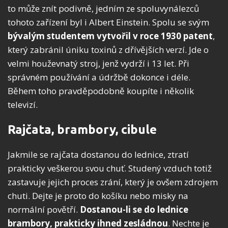
to může znít podivně, jedním ze spoluvynálezců
tohoto zařízení byl i Albert Einstein. Spolu se svým
bývalým studentem vytvořil v roce 1930 patent
,
který zabránil úniku toxinů z dřívějších verzí. Jde o
velmi houževnatý stroj, jenž vydrží i 13 let. Při
správném používání a údržbě dokonce i déle.
Během toho pravděpodobně koupíte i několik
televizí.
Rajčata, brambory, cibule
Jakmile se rajčata dostanou do lednice, ztratí
prakticky veškerou svou chuť. Studený vzduch totiž
zastavuje jejich proces zrání, který je ovšem zdrojem
chuti. Dejte je proto do košíku nebo misky na
normální povětří.
Dostanou-li se do lednice
brambory, prakticky ihned zesládnou
. Nechte je