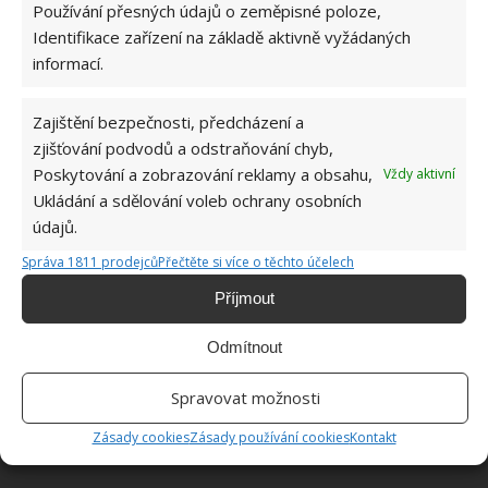
Používání přesných údajů o zeměpisné poloze,
Identifikace zařízení na základě aktivně vyžádaných
Zdroj:
Delish
informací.
Zajištění bezpečnosti, předcházení a
zjišťování podvodů a odstraňování chyb,
Poskytování a zobrazování reklamy a obsahu,
Vždy aktivní
Ukládání a sdělování voleb ochrany osobních
údajů.
Správa 1811 prodejců
Přečtěte si více o těchto účelech
Příjmout
Odmítnout
Spravovat možnosti
Zásady cookies
Zásady používání cookies
Kontakt