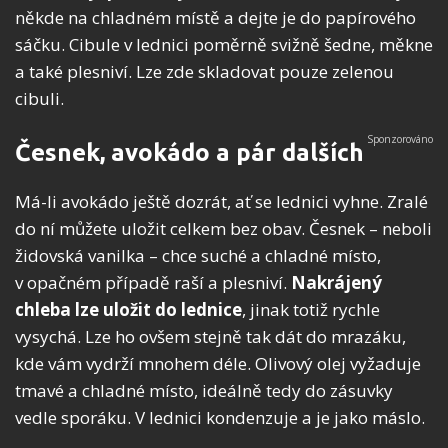
někde na chladném místě a dejte je do papírového
sáčku. Cibule v lednici poměrně svižně šedne, měkne
a také plesniví. Lze zde skladovat pouze zelenou
cibuli.
Česnek, avokádo a pár dalších
Má-li avokádo ještě dozrát, ať se lednici vyhne. Zralé
do ní můžete uložit celkem bez obav. Česnek – neboli
židovská vanilka – chce suché a chladné místo,
v opačném případě raší a plesniví.
Nakrájený
chleba lze uložit do lednice
, jinak totiž rychle
vysychá. Lze ho ovšem stejně tak dát do mrazáku,
kde vám vydrží mnohem déle. Olivový olej vyžaduje
tmavé a chladné místo, ideálně tedy do zásuvky
vedle sporáku. V lednici kondenzuje a je jako máslo.