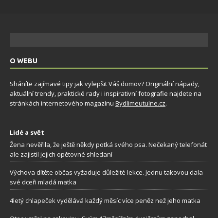
O WEBU
Sháníte zajímavé tipy jak vylepšit Váš domov? Originální nápady,
aktuální trendy, praktické rady i inspirativní fotografie najdete na
stránkách internetového magazínu
Bydlimeutulne.cz
.
Lidé a svět
Žena nevěřila, že ještě někdy potká svého psa. Nečekaný telefonát
ale zajistil jejich opětovné shledaní
Výchova dítěte občas vyžaduje důležité lekce. Jednu takovou dala
své dceři mladá matka
4letý chlapeček vydělává každý měsíc více peněz než jeho matka