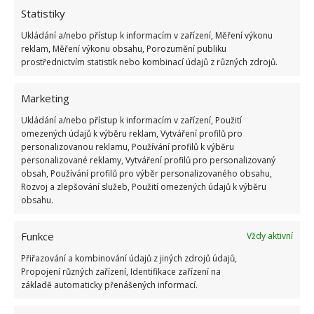
společnost. Hlavně kvalitu života prakticky každého
Statistiky
člověka. Dovolují mnoho obchodních operací a
Ukládání a/nebo přístup k informacím v zařízení, Měření výkonu
reklam, Měření výkonu obsahu, Porozumění publiku
chlazené zboží putuje odněkud někam prakticky
prostřednictvím statistik nebo kombinací údajů z různých zdrojů.
neustále. Za čedar z Anglie můžete poděkovat jen
lednici.
Marketing
Náročnost a zajímavosti
Ukládání a/nebo přístup k informacím v zařízení, Použití
omezených údajů k výběru reklam, Vytváření profilů pro
personalizovanou reklamu, Používání profilů k výběru
V průměrné domácnosti spotřebuje lednice 10 %
personalizované reklamy, Vytváření profilů pro personalizovaný
obsah, Používání profilů pro výběr personalizovaného obsahu,
veškeré energie. Jde hlavně o to, že je neustále v
Rozvoj a zlepšování služeb, Použití omezených údajů k výběru
chodu. Čím více věcí v ní je, tím je proces chlazení
obsahu.
efektivnější. Na den 30. října připadá Noc děsivých
ledniček.
Jde o tradiční uklízení lednice
od
Funkce
Vždy aktivní
nejrůznějších zbytků
a nánosů, které v ní zůstaly.
Přiřazování a kombinování údajů z jiných zdrojů údajů,
První komerční lednici představila v roce 1911 firma
Propojení různých zařízení, Identifikace zařízení na
základě automaticky přenášených informací.
General Motors. Prvním modelem byl Kelvinator,
jenž pak obsadil 80 % celého trhu.