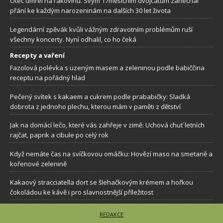
Otec umřel na rakovinu. Svým 17měsíčním dvojčatům zanechal
přání ke každým narozeninám na dalších 30 let života
Legendární zpěvák kvůli vážným zdravotním problémům ruší
všechny koncerty. Nyní odhalil, co ho čeká
Recepty a vaření
Fazolová polévka s uzeným masem a zeleninou podle babiččina
receptu na pořádný hlad
Pečený svítek s kakaem a cukrem podle prababičky: Sladká
dobrota z jednoho plechu, kterou mám v paměti z dětství
Jak na domácí lečo, které vás zahřeje v zimě: Uchová chuť letních
rajčat, paprik a cibule po celý rok
Když nemáte čas na svíčkovou omáčku: Hovězí maso na smetaně a
kořenové zelenině
Kakaový stracciatella dort se šlehačkovým krémem a hořkou
čokoládou ke kávě i pro slavnostnější příležitost
REDAKCE