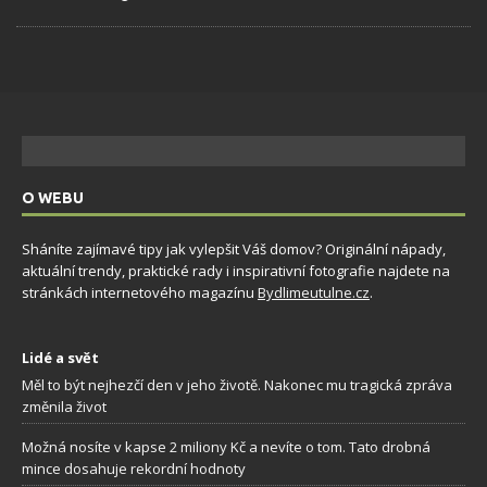
O WEBU
Sháníte zajímavé tipy jak vylepšit Váš domov? Originální nápady,
aktuální trendy, praktické rady i inspirativní fotografie najdete na
stránkách internetového magazínu
Bydlimeutulne.cz
.
Lidé a svět
Měl to být nejhezčí den v jeho životě. Nakonec mu tragická zpráva
změnila život
Možná nosíte v kapse 2 miliony Kč a nevíte o tom. Tato drobná
mince dosahuje rekordní hodnoty