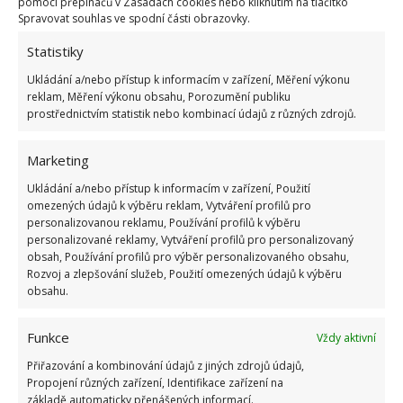
pomocí přepínačů v Zásadách cookies nebo kliknutím na tlačítko
postupovat šikovně. Pomůže i marinování a
Spravovat souhlas ve spodní části obrazovky.
krájení na tenčí plátky
7.12.2025
Rady a tipy
Statistiky
Ukládání a/nebo přístup k informacím v zařízení, Měření výkonu
reklam, Měření výkonu obsahu, Porozumění publiku
Igelitový sáček je možné kompletně uzavřít a
prostřednictvím statistik nebo kombinací údajů z různých zdrojů.
ochránit potraviny. Poslouží toaletní papír a
žehlička
Marketing
7.12.2025
Rady a tipy
Ukládání a/nebo přístup k informacím v zařízení, Použití
omezených údajů k výběru reklam, Vytváření profilů pro
personalizovanou reklamu, Používání profilů k výběru
1
2
…
6
»
personalizované reklamy, Vytváření profilů pro personalizovaný
obsah, Používání profilů pro výběr personalizovaného obsahu,
Rozvoj a zlepšování služeb, Použití omezených údajů k výběru
obsahu.
Funkce
Vždy aktivní
Přiřazování a kombinování údajů z jiných zdrojů údajů,
Propojení různých zařízení, Identifikace zařízení na
základě automaticky přenášených informací.