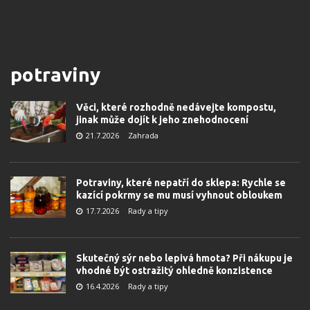
potraviny
Věci, které rozhodně nedávejte kompostu,
jinak může dojít k jeho znehodnocení
21.7.2026
Zahrada
Potraviny, které nepatří do sklepa: Rychle se
kazící pokrmy se mu musí vyhnout obloukem
17.7.2026
Rady a tipy
Skutečný sýr nebo lepivá hmota? Při nákupu je
vhodné být ostražitý ohledně konzistence
16.4.2026
Rady a tipy