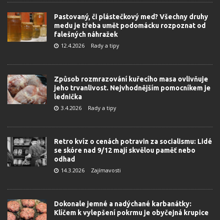
Pastovaný, či plástečkový med? Všechny druhy
medu je třeba umět podomácku rozpoznat od
falešných náhražek
12.4.2026
Rady a tipy
Způsob rozmrazování kuřecího masa ovlivňuje
jeho trvanlivost. Nejvhodnějším pomocníkem je
lednička
3.4.2026
Rady a tipy
Retro kvíz o cenách potravin za socialismu: Lidé
se skóre nad 9/12 mají skvělou paměť nebo
odhad
14.3.2026
Zajímavosti
Dokonale jemné a nadýchané karbanátky:
Klíčem k vylepšení pokrmu je obyčejná krupice