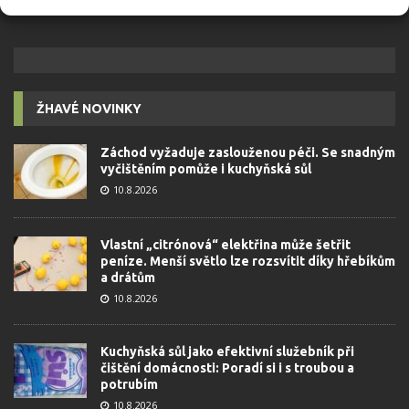
ŽHAVÉ NOVINKY
Záchod vyžaduje zaslouženou péči. Se snadným
vyčištěním pomůže i kuchyňská sůl
10.8.2026
Vlastní „citrónová“ elektřina může šetřit
peníze. Menší světlo lze rozsvítit díky hřebíkům
a drátům
10.8.2026
Kuchyňská sůl jako efektivní služebník při
čištění domácnosti: Poradí si i s troubou a
potrubím
10.8.2026