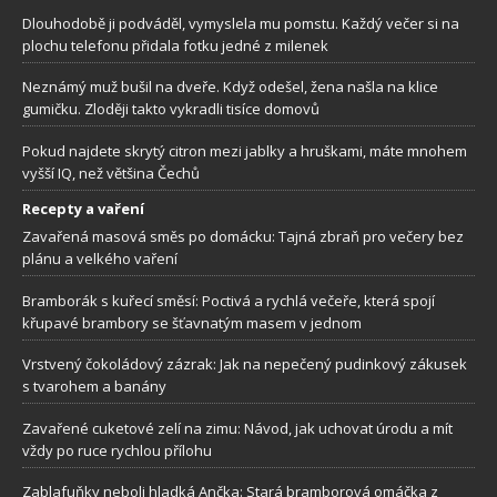
Dlouhodobě ji podváděl, vymyslela mu pomstu. Každý večer si na
plochu telefonu přidala fotku jedné z milenek
Neznámý muž bušil na dveře. Když odešel, žena našla na klice
gumičku. Zloději takto vykradli tisíce domovů
Pokud najdete skrytý citron mezi jablky a hruškami, máte mnohem
vyšší IQ, než většina Čechů
Recepty a vaření
Zavařená masová směs po domácku: Tajná zbraň pro večery bez
plánu a velkého vaření
Bramborák s kuřecí směsí: Poctivá a rychlá večeře, která spojí
křupavé brambory se šťavnatým masem v jednom
Vrstvený čokoládový zázrak: Jak na nepečený pudinkový zákusek
s tvarohem a banány
Zavařené cuketové zelí na zimu: Návod, jak uchovat úrodu a mít
vždy po ruce rychlou přílohu
Zablafuňky neboli hladká Ančka: Stará bramborová omáčka z