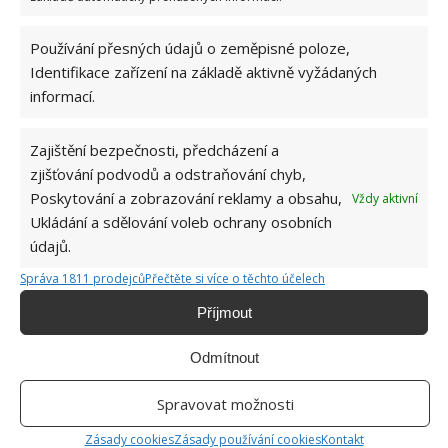
OBLÍBENÉ ČLÁNKY
Používání přesných údajů o zeměpisné poloze,
Pokuta až 10 000 Kč hrozí za nesprávné sekání i
Identifikace zařízení na základě aktivně vyžádaných
nesekání trávy. Záleží i na prostředku a lokaci
1.6.2026
informací.
Zajištění bezpečnosti, předcházení a
Kvíz na téma pionýrské tábory za socialismu:
Kdo je zažil, bez problému získá 12 ze 12 bodů
zjišťování podvodů a odstraňování chyb,
12.5.2026
Poskytování a zobrazování reklamy a obsahu,
Vždy aktivní
Ukládání a sdělování voleb ochrany osobních
údajů.
Test znalostí o každodenní realitě za
komunismu: 10 retro otázek ukáže, kdo má
Správa 1811 prodejců
Přečtěte si více o těchto účelech
dobrý přehled
Příjmout
23.6.2026
Odmítnout
Retro kvíz o oblíbených autech v dobách
socialismu: Tehdejší řidiči musí získat 10 z 10
Spravovat možnosti
bodů
6.5.2026
Zásady cookies
Zásady používání cookies
Kontakt