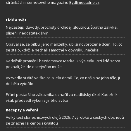
stránkách internetového magazínu
Bydlimeutulne.cz
.
Lidé a svět
Nejčastější důvody, proč listy orchidejí žloutnou: Špatná zálivka,
plíseň i nedostatek živin
Obával se, že pitbul jeho manželky, ublíží novorozené dceři. To, co
se stalo, když je nechali samotné v obýváku, nečekal
Kadeřník proměnil bezdomovce Marka: Z výsledku cizí lidé sotva
poznali, že jde o stejného muže
Vyzvedla si dítě ve školce a jela domů. To, co našla na jeho těle, ji
do běla vytočilo
Přání postaršího zákazníka označil za nadlidský úkol. Kadeřník
však předvedl výkon z jiného světa
Recepty a vaření
Velký test slunečnicových olejů 2026: 7 výrobků z českých obchodů
se značně liší cenou i kvalitou