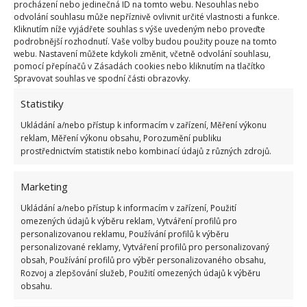
procházení nebo jedinečná ID na tomto webu. Nesouhlas nebo
portálu hlídacího psa, který vás upozorní na každou
odvolání souhlasu může nepříznivě ovlivnit určité vlastnosti a funkce.
Kliknutím níže vyjádřete souhlas s výše uvedeným nebo proveďte
novou nabídku odpovídající vašim kritériím. Díky
podrobnější rozhodnutí. Vaše volby budou použity pouze na tomto
tomu budete schopní reagovat rychleji, což vás
webu. Nastavení můžete kdykoli změnit, včetně odvolání souhlasu,
pomocí přepínačů v Zásadách cookies nebo kliknutím na tlačítko
postaví do výhodnější pozice.
Spravovat souhlas ve spodní části obrazovky.
Statistiky
Ukládání a/nebo přístup k informacím v zařízení, Měření výkonu
reklam, Měření výkonu obsahu, Porozumění publiku
prostřednictvím statistik nebo kombinací údajů z různých zdrojů.
Jiří Kolář
Marketing
Absolvent České zemědělské
Ukládání a/nebo přístup k informacím v zařízení, Použití
univerzity, který je již od malička
omezených údajů k výběru reklam, Vytváření profilů pro
velkým kutilem. V podstatě vše, co je
personalizovanou reklamu, Používání profilů k výběru
možné najít v j...
[Více o autorovi]
personalizované reklamy, Vytváření profilů pro personalizovaný
obsah, Používání profilů pro výběr personalizovaného obsahu,
Rozvoj a zlepšování služeb, Použití omezených údajů k výběru
obsahu.