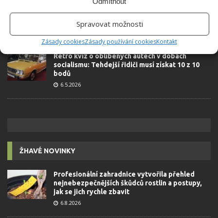
Odmítnout
komunismu: 10 retro otázek ukáže, kdo má
dobrý přehled
Spravovat možnosti
23.6.2026
Zásady cookies
Zásady používání cookies
Kontakt
Retro kvíz o oblíbených autech v dobách
socialismu: Tehdejší řidiči musí získat 10 z 10
bodů
6.5.2026
ŽHAVÉ NOVINKY
Profesionální zahradnice vytvořila přehled
nejnebezpečnějších škůdců rostlin a postupy,
jak se jich rychle zbavit
6.8.2026