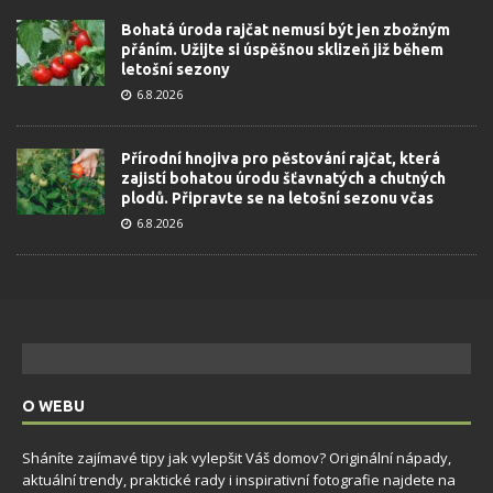
Bohatá úroda rajčat nemusí být jen zbožným
přáním. Užijte si úspěšnou sklizeň již během
letošní sezony
6.8.2026
Přírodní hnojiva pro pěstování rajčat, která
zajistí bohatou úrodu šťavnatých a chutných
plodů. Připravte se na letošní sezonu včas
6.8.2026
O WEBU
Sháníte zajímavé tipy jak vylepšit Váš domov? Originální nápady,
aktuální trendy, praktické rady i inspirativní fotografie najdete na