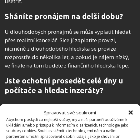
ušetřit.
Sháníte pronájem na delší dobu?
U dlouhodobých pronájmů se může vyplatit hledat
přes realitní kancelář. Sice jí zaplatíte provizi,
nicméně z dlouhodobého hlediska se provize
rozprostře do několika let, a pokud je nájem nízký,
ve finále na tom budete z finančního hlediska lépe.
Jste ochotní prosedět celé dny u
počítače a hledat inzeráty?
Bohužel, najít pronájem nebo
prodej bytu v Praze
je
Spravovat své soukromí
časově náročná záležitost. Dobré nabídky navíc
Abychom poskytli co nejlepší služby, my a naši partneři používáme k
velmi rychle mizí, a než si jich stihnete všimnout, jste
ukládání a/nebo přístupu k informacím o zařízeních, technologie jako
už desátý zájemce v pořadníku. Z toho důvodu
soubory cookies. Souhlas s těmito technologiemi nám a našim
partnerům umožní zpracovávat osobní údaje, jako je chování při
určitě doporučujeme nastavit si na inzertním