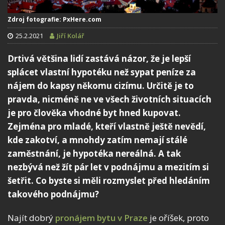
Zdroj fotografie: PxHere.com
25.2.2021
Jiří Kolář
Drtivá většina lidí zastává názor, že je lepší
splácet vlastní hypotéku než sypat peníze za
nájem do kapsy někomu cizímu. Určitě je to
pravda, nicméně ne ve všech životních situacích
je pro člověka vhodné byt hned kupovat.
Zejména pro mladé, kteří vlastně ještě nevědí,
kde zakotví, a mnohdy zatím nemají stálé
zaměstnání, je hypotéka nereálná. A tak
nezbývá než žít pár let v podnájmu a mezitím si
šetřit. Co byste si měli rozmyslet před hledáním
takového podnájmu?
Najít dobrý
pronájem bytu v Praze
je oříšek, proto