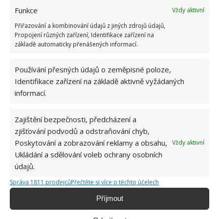
Funkce
Vždy aktivní
Přiřazování a kombinování údajů z jiných zdrojů údajů,
Propojení různých zařízení, Identifikace zařízení na
základě automaticky přenášených informací.
Používání přesných údajů o zeměpisné poloze,
Identifikace zařízení na základě aktivně vyžádaných
informací.
OBLÍBENÉ ČLÁNKY
Zajištění bezpečnosti, předcházení a
Pokuta až 10 000 Kč hrozí za nesprávné sekání i
nesekání trávy. Záleží i na prostředku a lokaci
zjišťování podvodů a odstraňování chyb,
1.6.2026
Poskytování a zobrazování reklamy a obsahu,
Vždy aktivní
Ukládání a sdělování voleb ochrany osobních
údajů.
Kvíz na téma pionýrské tábory za socialismu:
Kdo je zažil, bez problému získá 12 ze 12 bodů
Správa 1811 prodejců
Přečtěte si více o těchto účelech
12.5.2026
Příjmout
Test znalostí o každodenní realitě za