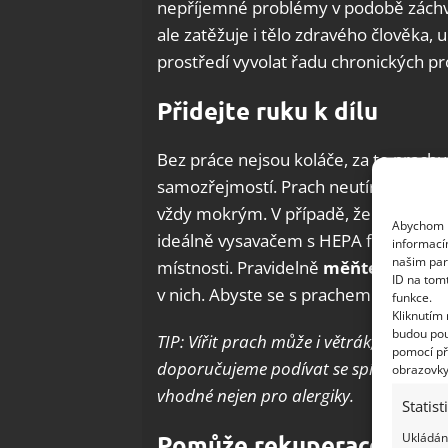
nepříjemné problémy v podobě záchva
ale zatěžuje i tělo zdravého člověka
prostředí vyvolat řadu chronických p
Přidejte ruku k dílu
Bez práce nejsou koláče, za to prachu
samozřejmostí. Prach neutírejte suchý
vždy mokrým. V případě, že máte ko
Abychom p
ideálně vysavačem s HEPA filtrem, kte
informací
našim par
místnosti. Pravidelně
měňte povleče
ID na tom
v nich. Abyste se s prachem zbavili i r
funkce.
Kliknutím
budou pou
TIP: Vířit prach může i větrák, který je
pomocí př
doporučujeme podívat se spíše po
mod
obrazovky
vhodné nejen pro alergiky.
Statist
Ukládání
Pomůže rekuperace i čist