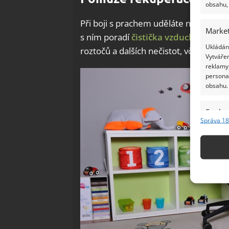
obsahu, 
Při boji s prachem uděláte nejlépe, k
Market
s ním poradí
čistička vzduchu
. S ní 
Ukládání
roztočů a dalších nečistot, včetně zví
Vytvářen
reklamy,
persona
obsahu.
Funkc
Správa 18
Přiřazov
Identifi
Použív
základ
Zajišt
odstra
Ukládá