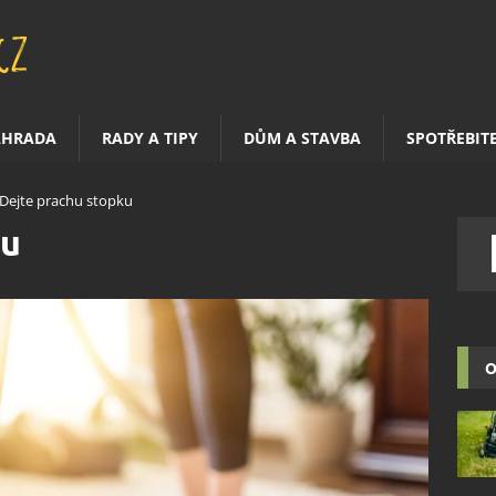
AHRADA
RADY A TIPY
DŮM A STAVBA
SPOTŘEBIT
Dejte prachu stopku
ku
O