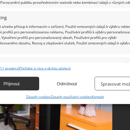
Porozumění publiku prostřednictvím statistik nebo kombinací údajů z různých zdr
dyž si vezmete na pomoc společníky. Nejlépe si
ing
se rychle zbavíte nejen prachu, ale také alergenů,
 a/nebo přístup k informacím v zařízení, Použití omezených údajů k výběru rekla
řecích chlupů a zápachu
í profilů pro personalizovanou reklamu, Používání profilů k výběru personalizov
 Vytváření profilů pro personalizovaný obsah, Používání profilů pro výběr
lizovaného obsahu, Rozvoj a zlepšování služeb, Použití omezených údajů k výběr
e
Vžd
11 prodejců
Přečtěte si více o těchto účelech
ání a kombinování údajů z jiných zdrojů údajů, Propojení různých zařízení,
kace zařízení na základě automaticky přenášených informací.
Spravovat mož
Příjmout
Odmítnout
ání přesných údajů o zeměpisné poloze, Identifikace zařízení na
Zásady cookies
Zásady používání cookies
Kontakt
ě aktivně vyžádaných informací.
ění bezpečnosti, předcházení a zjišťování podvodů a
ňování chyb, Poskytování a zobrazování reklamy a obsahu,
Vžd
ní a sdělování voleb ochrany osobních údajů.