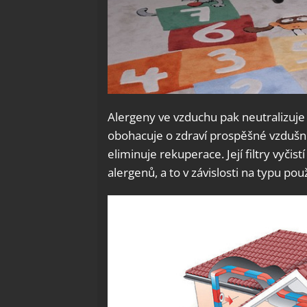
Alergeny ve vzduchu pak neutralizuje 
obohacuje o zdraví prospěšné vzdušné
eliminuje rekuperace. Její filtry vyčis
alergenů, a to v závislosti na typu použ