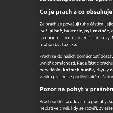
Co je prach a co obsahuje
Za prach se považují tuhé částice, je
tvoří
plísně
,
bakterie
,
pyl
,
roztoče
, 
stroncium, chrom, arsen či jiné kovy.
mohou být toxické.
Prach se do našich domácností dostává
uvnitř domácností. Řada částic prachu 
odpadáním
kožních buněk
, zbytky
o
vzniku prachu se podílejí také naši do
Pozor na pobyt v prašné
Prach se drží především u podlahy, kd
neplatí ve chvíli, kdy se rozvíří. Zvl