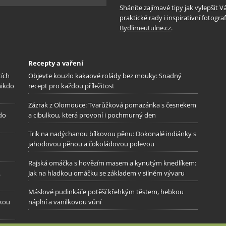
Sháníte zajímavé tipy jak vylepšit 
praktické rady i inspirativní fotog
Bydlimeutulne.cz
.
Recepty a vaření
tích
Objevte kouzlo kakaové rolády bez mouky: Snadný
nikdo
recept pro každou příležitost
Zázrak z Olomouce: Tvarůžková pomazánka s česnekem
 do
a cibulkou, která provoní i pochmurný den
Trik na nadýchanou bílkovou pěnu: Dokonalé indiánky s
jahodovou pěnou a čokoládovou polevou
Rajská omáčka s hovězím masem a kynutým knedlíkem:
.
Jak na hladkou omáčku se základem v silném vývaru
Máslové pudinkáče potěší křehkým těstem, hebkou
ckou
náplní a vanilkovou vůní