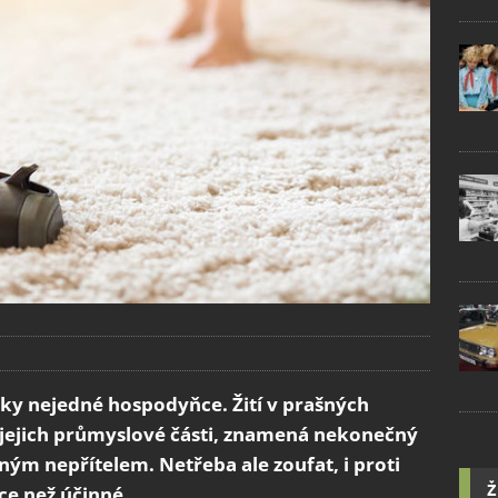
sky nejedné hospodyňce. Žití v prašných
a jejich průmyslové části, znamená nekonečný
ným nepřítelem. Netřeba ale zoufat, i proti
Ž
ce než účinné.