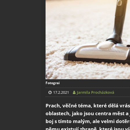
Fotograi
17.2.2021
Jarmila Procházková
Prach, věčné téma, které dělá vrá
oblastech, jako jsou centra měst 
boj s tímto malým, ale velmi dotěr
němu existují zbraně, které jsou ví