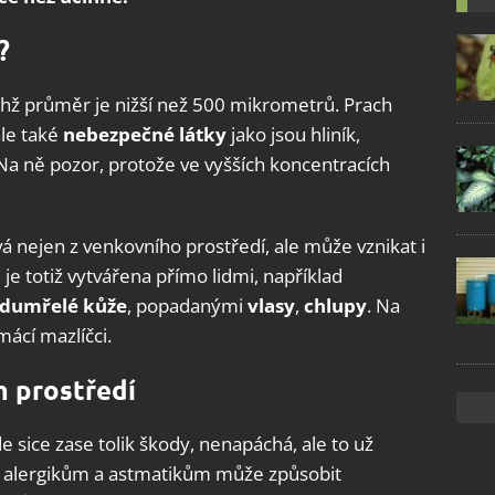
?
jichž průměr je nižší než 500 mikrometrů. Prach
ale také
nebezpečné látky
jako jsou hliník,
 Na ně pozor, protože ve vyšších koncentracích
 nejen z venkovního prostředí, ale může vznikat i
je totiž vytvářena přímo lidmi, například
dumřelé kůže
, popadanými
vlasy
,
chlupy
. Na
mácí mazlíčci.
m prostředí
e sice zase tolik škody, nenapáchá, ale to už
áště alergikům a astmatikům může způsobit