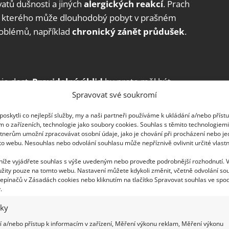
tů dušnosti a jiných
alergických reakcí
. Prach
, u kterého může dlouhodobý pobyt v prašném
roblémů, například
chronický zánět průdušek
.
 je dost.
Pravidelný úklid
by proto měl být
Spravovat své soukromí
m hadrem, abyste ho nerozvířili po místnosti, ale
berce, alespoň
jednou týdně je vysávejte
,
oskytli co nejlepší služby, my a naši partneři používáme k ukládání a/nebo příst
rý prach zachytí a již ho zpět nerozfouká po
m o zařízeních, technologie jako soubory cookies. Souhlas s těmito technologiem
tnerům umožní zpracovávat osobní údaje, jako je chování při procházení nebo j
ní
, protože mnoho prachu bývá ukryto právě
to webu. Nesouhlas nebo odvolání souhlasu může nepříznivě ovlivnit určité vlastn
oztočů, perte ho na 60 °C.
 níže vyjádřete souhlas s výše uvedeným nebo proveďte podrobnější rozhodnutí. 
žity pouze na tomto webu. Nastavení můžete kdykoli změnit, včetně odvolání so
 ale v horkých dnech nezbytností. Proto
epínačů v Zásadách cookies nebo kliknutím na tlačítko Spravovat souhlas ve spod
erních bezlopatkových ventilátorech
, které jsou
.
iky
 a/nebo přístup k informacím v zařízení, Měření výkonu reklam, Měření výkonu
ička vzduchu