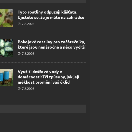
Tyto rostliny odpuzují klíšťata.
Ujistěte se, že je máte na zahrádce
7.8.2026
Pokojové rostliny pro začátečníky,
které jsou nenáročné a něco vydrží
7.8.2026
Využití dešťové vody v
domácnosti: Tři způsoby, jak její
měkkost promění váš úklid
7.8.2026