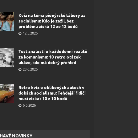
Kvíz na téma pionýrské tábory za
socialismu: Kdo je zažil, bez
problému získá 12 ze 12 bodů
12.5.2026
Test znalostí o každodenní realitě
za komunismu: 10 retro otázek
ukáže, kdo má dobrý přehled
23.6.2026
Retro kvíz o oblíbených autech v
dobách socialismu: Tehdejší řidiči
musí získat 10 z 10 bodů
6.5.2026
HAVÉ NOVINKY