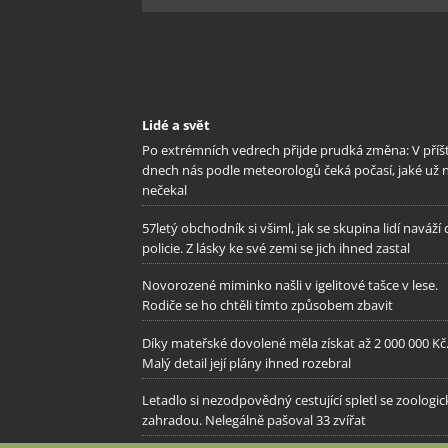
Lidé a svět
Po extrémních vedrech přijde prudká změna: V příš
dnech nás podle meteorologů čeká počasí, jaké už 
nečekal
57letý obchodník si všiml, jak se skupina lidí naváží
policie. Z lásky ke své zemi se jich ihned zastal
Novorozené miminko našli v igelitové tašce v lese.
Rodiče se ho chtěli tímto způsobem zbavit
Díky mateřské dovolené měla získat až 2 000 000 Kč
Malý detail její plány ihned rozebral
Letadlo si nezodpovědný cestující spletl se zoologi
zahradou. Nelegálně pašoval 33 zvířat