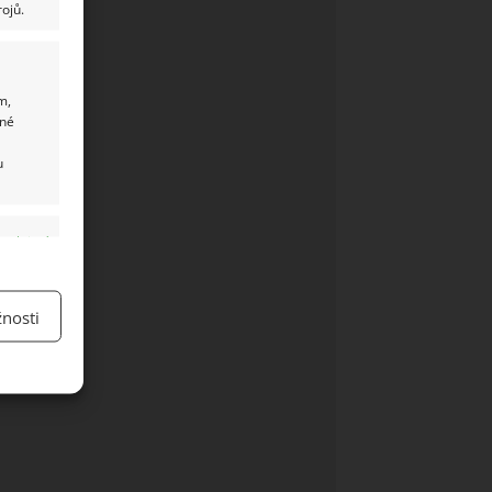
ojů.
m,
ané
u
y aktivní
nosti
y aktivní