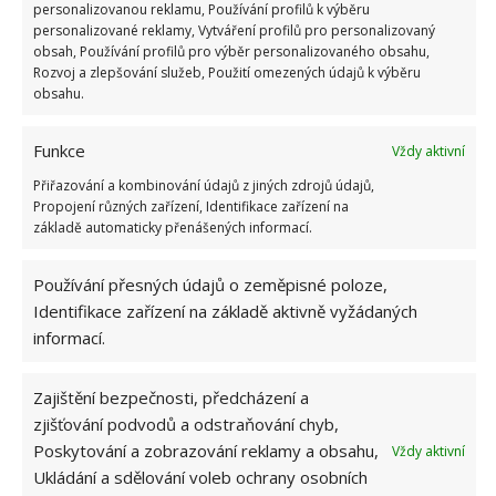
personalizovanou reklamu, Používání profilů k výběru
kamarádi. Netřeba říkat, že tyto děti jsou skutečně
personalizované reklamy, Vytváření profilů pro personalizovaný
obsah, Používání profilů pro výběr personalizovaného obsahu,
rozmazlené. Takový luxus ale samozřejmě žádné
Rozvoj a zlepšování služeb, Použití omezených údajů k výběru
dítě nepotřebuje.
obsahu.
Funkce
Vždy aktivní
Přiřazování a kombinování údajů z jiných zdrojů údajů,
Propojení různých zařízení, Identifikace zařízení na
základě automaticky přenášených informací.
Používání přesných údajů o zeměpisné poloze,
Identifikace zařízení na základě aktivně vyžádaných
informací.
Zajištění bezpečnosti, předcházení a
zjišťování podvodů a odstraňování chyb,
Poskytování a zobrazování reklamy a obsahu,
Vždy aktivní
Ukládání a sdělování voleb ochrany osobních