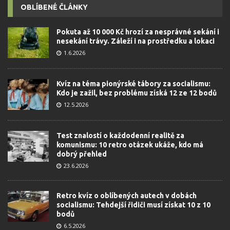
OBLÍBENÉ ČLÁNKY
Pokuta až 10 000 Kč hrozí za nesprávné sekání i
nesekání trávy. Záleží i na prostředku a lokaci
1.6.2026
Kvíz na téma pionýrské tábory za socialismu:
Kdo je zažil, bez problému získá 12 ze 12 bodů
12.5.2026
Test znalostí o každodenní realitě za
komunismu: 10 retro otázek ukáže, kdo má
dobrý přehled
23.6.2026
Retro kvíz o oblíbených autech v dobách
socialismu: Tehdejší řidiči musí získat 10 z 10
bodů
6.5.2026