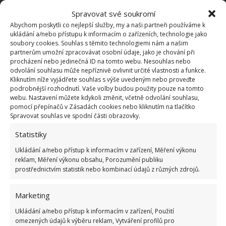
tak i děti. Domek se rozhodně stane vrcholem
Spravovat své soukromí
vzpomínek na mnoho příštích let. V zadní části
Abychom poskytli co nejlepší služby, my a naši partneři používáme k
ukládání a/nebo přístupu k informacím o zařízeních, technologie jako
domečku se totiž nachází i krásná skluzavka.
soubory cookies. Souhlas s těmito technologiemi nám a našim
partnerům umožní zpracovávat osobní údaje, jako je chování při
procházení nebo jedinečná ID na tomto webu. Nesouhlas nebo
odvolání souhlasu může nepříznivě ovlivnit určité vlastnosti a funkce.
Kliknutím níže vyjádřete souhlas s výše uvedeným nebo proveďte
podrobnější rozhodnutí. Vaše volby budou použity pouze na tomto
webu. Nastavení můžete kdykoli změnit, včetně odvolání souhlasu,
pomocí přepínačů v Zásadách cookies nebo kliknutím na tlačítko
Spravovat souhlas ve spodní části obrazovky.
Statistiky
Ukládání a/nebo přístup k informacím v zařízení, Měření výkonu
reklam, Měření výkonu obsahu, Porozumění publiku
prostřednictvím statistik nebo kombinací údajů z různých zdrojů.
Marketing
I přesto, že byl dům vytvořen speciálně pro Logan,
Ukládání a/nebo přístup k informacím v zařízení, Použití
omezených údajů k výběru reklam, Vytváření profilů pro
hrát si tam mohou i její mladší sourozenci a jejich