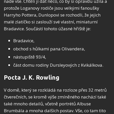
nade vše. Chtěli jí dát něco, co by si opravdu užila a
protože Loganovy rodiče jsou velkými fanoušky
Harryho Pottera, Dunlopovi se rozhodli, že jejich
malé zlatíčko si zaslouží své vlastní, miniaturní
Bradavice. Součástí tohoto úžasné hřiště je:
Bradavice,
obchod s hůlkami pana Olivandera,
nástupiště 93/4,
část domu rodiny Dursleyových z Kvikálkova.
Pocta J. K. Rowling
V domě, který se rozkládá na rozloze přes 32 metrů
čtverečních, se kromě výše zmíněného nachází také
také mnoho detailů, včetně portrétů Albuse
Brumbála a mnoha dalších postav. Vše, co tam tito