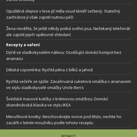
Opuštěná slepice v lese již měla osud téměř sečtený. Statečný
zachránce jí však zajistil nutnou péči
Žena nevěřila, že ještě někdy potká svého psa. Nečekaný telefonát
ale zajistil jejich opětovné shledaní
Recepty a vaření
Dýně ve sladkokyselém nálevu: Osvěžující domácí kompot bez
ananasu
Dětská vzpomínka: Rychlá pěna z bílků a jahod
Rychlá večeře ze spíže: Zavařovaná cuketová omáčka s ananasem
ve stylu sladkokyselé omáčky Uncle Ben’s
Švédské masové kuličky s krémovou omáčkou: Domácí
skandinávská klasika ve stylu IKEA
Meruňkové kostky: Neschovávejte ovoce pod těsto, nechte ho
zazářit v letním moučníku podle tohoto receptu
REDAKCE