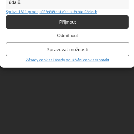
údajů.
Správa 1811 prodejců
Přečtěte si více o těchto účelech
Příjmout
Fotografie: SWNS
Odmítnout
Spravovat možnosti
Zásady cookies
Zásady používání cookies
Kontakt