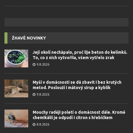
ŽHAVÉ NOVINKY
Její okolí nechápalo, proč lije beton do kelímků.
To, co z nich vytvořila, všem vytřelo zrak
9.8.2026
Myší v domácnosti se dá zbavit i bez krutých
metod. Poslouží i mátový sirup a kyblík
9.8.2026
Mouchy raději poletí o domácnost dále. Kromě
chemikálií je odpudí i citron s hřebíčkem
8.8.2026