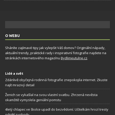
O WEBU
Sháníte zajímavé tipy jak vylepšit Váš domov? Originální nápady,
aktuální trendy, praktické rady i inspirativní fotografie najdete na
stránkách internetového magazínu
Bydlimeutulne.cz
.
Lidé a svět
Zdánlivě obyčejná rodinná fotografie znepokojila internet. Zkuste
najít mrazivý detail
Ženich se vykašlal na svou vlastní svatbu. Zhrzená nevěsta
okamžitě vymyslela geniální pomstu
4letý chlapec ve školce upadl do bezvědomí. Učitelkám hrozí tresty
odnětí svobody