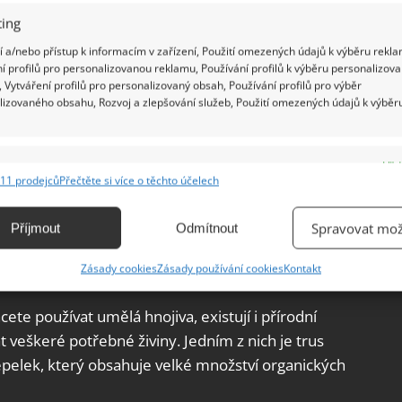
ing
 a/nebo přístup k informacím v zařízení, Použití omezených údajů k výběru rekla
í profilů pro personalizovanou reklamu, Používání profilů k výběru personalizov
 Vytváření profilů pro personalizovaný obsah, Používání profilů pro výběr
lizovaného obsahu, Rozvoj a zlepšování služeb, Použití omezených údajů k výběr
e
Vžd
11 prodejců
Přečtěte si více o těchto účelech
ání a kombinování údajů z jiných zdrojů údajů, Propojení různých zařízení,
kace zařízení na základě automaticky přenášených informací.
Spravovat mož
Příjmout
Odmítnout
ání přesných údajů o zeměpisné poloze, Identifikace zařízení na
Zásady cookies
Zásady používání cookies
Kontakt
ě aktivně vyžádaných informací.
ete používat umělá hnojiva, existují i přírodní
ění bezpečnosti, předcházení a zjišťování podvodů a
veškeré potřebné živiny. Jedním z nich je trus
ňování chyb, Poskytování a zobrazování reklamy a obsahu,
Vžd
epelek, který obsahuje velké množství organických
ní a sdělování voleb ochrany osobních údajů.