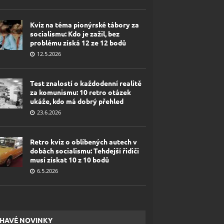
Kvíz na téma pionýrské tábory za
socialismu: Kdo je zažil, bez
problému získá 12 ze 12 bodů
12.5.2026
Test znalostí o každodenní realitě
za komunismu: 10 retro otázek
ukáže, kdo má dobrý přehled
23.6.2026
Retro kvíz o oblíbených autech v
dobách socialismu: Tehdejší řidiči
musí získat 10 z 10 bodů
6.5.2026
HAVÉ NOVINKY