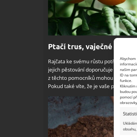
Ptačí trus, vaječné skořáp
Abychom p
Rajčata ke svému růstu potřebují pom
informací
jejich pěstování doporučuje do půdy 
našim par
ID na tom
z těchto pomocníků mohou být speciáln
funkce.
Pokud také víte, že je vaše půda příli
Kliknutím
budou pou
pomocí př
obrazovky
Statist
Ukládání
obsahu, 