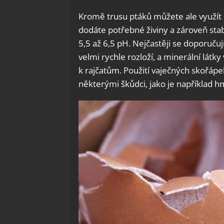
Kromě trusu ptáků můžete ale využít 
dodáte potřebné živiny a zároveň stab
5,5 až 6,5 pH. Nejčastěji se doporuču
velmi rychle rozloží, a minerální látk
k rajčatům. Použití vaječných skořáp
některými škůdci, jako je například hm