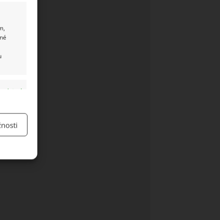
m,
ané
u
y aktivní
nosti
y aktivní