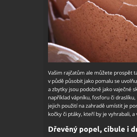
Vašim rajčatům ale můžete prospět t
v půdě působit jako pomalu se uvolňují
a zbytky jsou podobně jako vaječné sk
například vápníku, fosforu či draslíku
jejich použití na zahradě umístit je 
kočky či ptáky, kteří by je vyhrabali, a v
Dřevěný popel, cibule i d