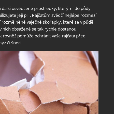
i další osvědčené prostředky, kterými do půdy
ilizujete její pH. Rajčatům svědčí nejlépe rozmezí
jí rozmělněné vaječné skořápky, které se v půdě
y v nich obsažené se tak rychle dostanou
ek rovněž pomůže ochránit vaše rajčata před
yz či šneci.