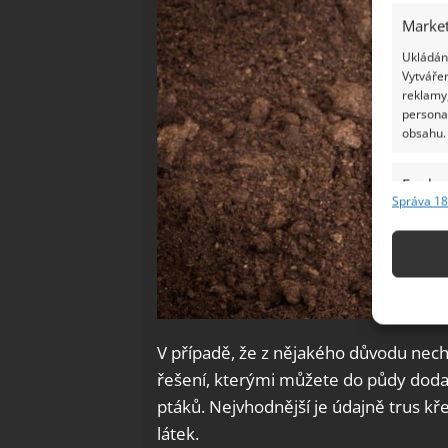
Market
Ukládání
Vytvářen
reklamy,
persona
obsahu.
Funkc
Správa 18
Přiřazov
Identifi
Použív
základ
V případě, že z nějakého důvodu nechc
Zajišt
řešení, kterými můžete do půdy dodat 
odstra
ptáků. Nejvhodnější je údajně trus kř
Ukládá
látek.