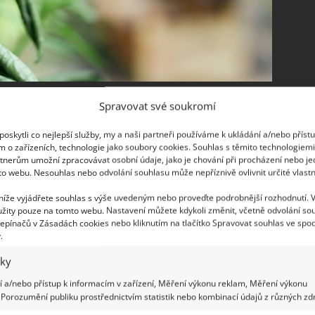
ky, káva i ryby
Spravovat své soukromí
oskytli co nejlepší služby, my a naši partneři používáme k ukládání a/nebo příst
ěrně velmi mnoho živin. Z tohoto důvodu se při
m o zařízeních, technologie jako soubory cookies. Souhlas s těmito technologiem
přidávat nejrůznější podpůrné prostředky. Jedním
tnerům umožní zpracovávat osobní údaje, jako je chování při procházení nebo j
to webu. Nesouhlas nebo odvolání souhlasu může nepříznivě ovlivnit určité vlastn
í hnojiva, především na bázi fosforu a draslíku.
š kyselá, doporučuje se do ní přidat trochu vápna.
 níže vyjádřete souhlas s výše uvedeným nebo proveďte podrobnější rozhodnutí. 
žity pouze na tomto webu. Nastavení můžete kdykoli změnit, včetně odvolání so
epínačů v Zásadách cookies nebo kliknutím na tlačítko Spravovat souhlas ve spod
.
iky
 a/nebo přístup k informacím v zařízení, Měření výkonu reklam, Měření výkonu
Porozumění publiku prostřednictvím statistik nebo kombinací údajů z různých zdr