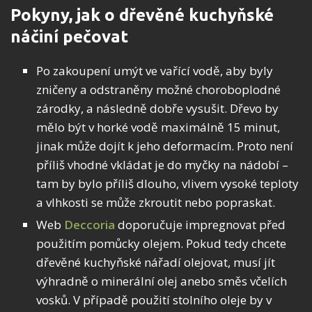
Pokyny, jak o dřevěné kuchyňské
náčiní pečovat
Po zakoupení umýt ve vařící vodě, aby byly
zničeny a odstraněny možné choroboplodné
zárodky, a následně dobře vysušit. Dřevo by
mělo být v horké vodě maximálně 15 minut,
jinak může dojít k jeho deformacím. Proto není
příliš vhodné vkládat je do myčky na nádobí –
tam by bylo příliš dlouho, vlivem vysoké teploty
a vlhkosti se může zkroutit nebo popraskat.
Web
Deccoria
doporučuje impregnovat před
použitím pomůcky olejem. Pokud tedy chcete
dřevěné kuchyňské nářadí olejovat, musí jít
výhradně o minerální olej anebo směs včelích
vosků. V případě použití stolního oleje by v