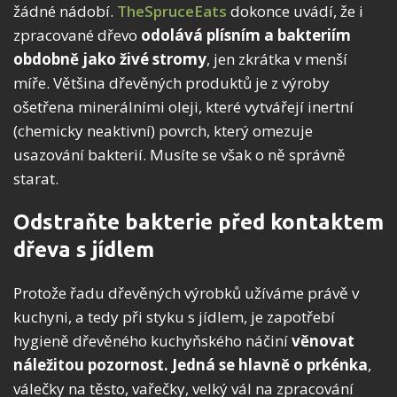
žádné nádobí.
TheSpruceEats
dokonce uvádí, že i
zpracované dřevo
odolává plísním a bakteriím
obdobně jako živé stromy
, jen zkrátka v menší
míře. Většina dřevěných produktů je z výroby
ošetřena minerálními oleji, které vytvářejí inertní
(chemicky neaktivní) povrch, který omezuje
usazování bakterií. Musíte se však o ně správně
starat.
Odstraňte bakterie před kontaktem
dřeva s jídlem
Protože řadu dřevěných výrobků užíváme právě v
kuchyni, a tedy při styku s jídlem, je zapotřebí
hygieně dřevěného kuchyňského náčiní
věnovat
náležitou pozornost. Jedná se hlavně o prkénka
,
válečky na těsto, vařečky, velký vál na zpracování