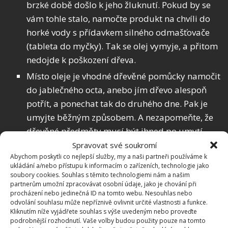
brzké době došlo k jeho žluknutí. Pokud by se
vám tohle stalo, namočte produkt na chvíli do
horké vody s přídavkem silného odmašťovače
(tableta do myčky). Tak se olej vymyje, a přitom
nedojde k poškození dřeva.
Místo oleje je vhodné dřevěné pomůcky namočit
do jablečného octa, anebo jím dřevo alespoň
potřít, a ponechat tak do druhého dne. Pak je
umyjte běžným způsobem. A nezapomeňte, že
dřevěné předměty musí být ihned po umytí
vysušeny. Znamená to utřít utěrkou a nechat
Spravovat své soukromí
Abychom poskytli co nejlepší služby, my a naši partneři používáme k
doschnout volně na vzduchu.
ukládání a/nebo přístupu k informacím o zařízeních, technologie jako
soubory cookies. Souhlas s těmito technologiemi nám a našim
partnerům umožní zpracovávat osobní údaje, jako je chování při
Připálená pánev má své
procházení nebo jedinečná ID na tomto webu. Nesouhlas nebo
zachránce. I ten poslední zbytek
odvolání souhlasu může nepříznivě ovlivnit určité vlastnosti a funkce.
usazeniny odstraní tableta do
Kliknutím níže vyjádřete souhlas s výše uvedeným nebo proveďte
myčky či citron
podrobnější rozhodnutí. Vaše volby budou použity pouze na tomto