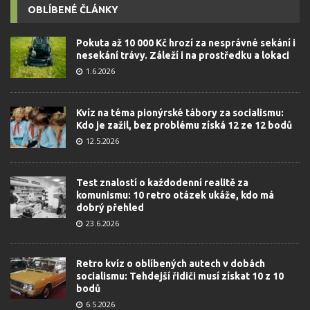
OBLÍBENÉ ČLÁNKY
Pokuta až 10 000 Kč hrozí za nesprávné sekání i
nesekání trávy. Záleží i na prostředku a lokaci
1.6.2026
Kvíz na téma pionýrské tábory za socialismu:
Kdo je zažil, bez problému získá 12 ze 12 bodů
12.5.2026
Test znalostí o každodenní realitě za
komunismu: 10 retro otázek ukáže, kdo má
dobrý přehled
23.6.2026
Retro kvíz o oblíbených autech v dobách
socialismu: Tehdejší řidiči musí získat 10 z 10
bodů
6.5.2026