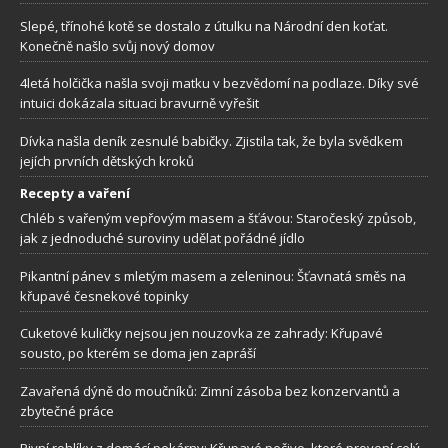
Slepé, třínohé kotě se dostalo z útulku na Národní den koťat.
Konečně našlo svůj nový domov
4letá holčička našla svoji matku v bezvědomí na podlaze. Díky své
intuici dokázala situaci bravurně vyřešit
Dívka našla deník zesnulé babičky. Zjistila tak, že byla svědkem
jejích prvních dětských kroků
Recepty a vaření
Chléb s vařeným vepřovým masem a šťávou: Staročeský způsob,
jak z jednoduché suroviny udělat pořádné jídlo
Pikantní pánev s mletým masem a zeleninou: Šťavnatá směs na
křupavé česnekové topinky
Cuketové kuličky nejsou jen nouzovka ze zahrady: Křupavé
sousto, po kterém se doma jen zapráší
Zavařená dýně do moučníků: Zimní zásoba bez konzervantů a
zbytečné práce