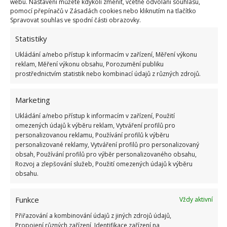
webu. Nastavení můžete kdykoli změnit, včetně odvolání souhlasu,
pomocí přepínačů v Zásadách cookies nebo kliknutím na tlačítko
Spravovat souhlas ve spodní části obrazovky.
Statistiky
Ukládání a/nebo přístup k informacím v zařízení, Měření výkonu
reklam, Měření výkonu obsahu, Porozumění publiku
prostřednictvím statistik nebo kombinací údajů z různých zdrojů.
Marketing
Ukládání a/nebo přístup k informacím v zařízení, Použití
omezených údajů k výběru reklam, Vytváření profilů pro
personalizovanou reklamu, Používání profilů k výběru
personalizované reklamy, Vytváření profilů pro personalizovaný
obsah, Používání profilů pro výběr personalizovaného obsahu,
Rozvoj a zlepšování služeb, Použití omezených údajů k výběru
obsahu.
Pokud by vám dřevěné kuchyňské pomůcky
popraskaly, raději je vyřaďte. Právě praskliny
Funkce
Vždy aktivní
mohou být místem, kde by se na výrobku mohly
začít usazovat bakterie.
Přiřazování a kombinování údajů z jiných zdrojů údajů,
Propojení různých zařízení, Identifikace zařízení na