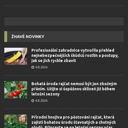
ŽHAVÉ NOVINKY
Profesionální zahradnice vytvořila přehled
nejnebezpečnějších škůdců rostlin a postupy,
jak se jich rychle zbavit
6.8.2026
Bohatá úroda rajčat nemusí být jen zbožným
přáním. Užijte si úspěšnou sklizeň již během
letošní sezony
6.8.2026
Přírodní hnojiva pro pěstování rajčat, která
zajistí bohatou úrodu šťavnatých a chutných
plodů. Připravte se na letošní sezonu včas