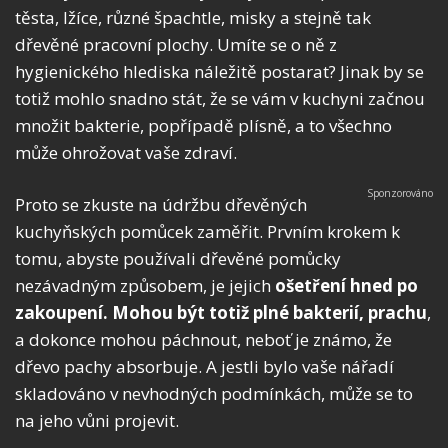
těsta, lžíce, různé špachtle, misky a stejně tak
dřevěné pracovní plochy. Umíte se o ně z
hygienického hlediska náležitě postarat? Jinak by se
totiž mohlo snadno stát, že se vám v kuchyni začnou
množit bakterie, popřípadě plísně, a to všechno
může ohrožovat vaše zdraví.
Proto se zkuste na údržbu dřevěných
kuchyňských pomůcek zaměřit. Prvním krokem k
tomu, abyste používali dřevěné pomůcky
nezávadným způsobem, je jejich
ošetření hned po
zakoupení. Mohou být totiž plné bakterií, prachu
,
a dokonce mohou páchnout, neboť je známo, že
dřevo pachy absorbuje. A jestli bylo vaše nářadí
skladováno v nevhodných podmínkách, může se to
na jeho vůni projevit.