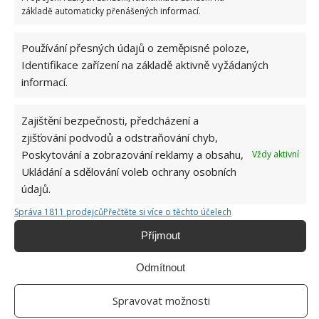
Jestli vám dřevěný kuchyňský výrobek začne
základě automaticky přenášených informací.
zapáchat po produktech, které jste na něm
zpracovávali (česnek, cibule, uzenina apod.), a
Používání přesných údajů o zeměpisné poloze,
vy nechcete, aby se pachy dále přenášely,
Identifikace zařízení na základě aktivně vyžádaných
informací.
můžete ho potřít citronem nebo pastou z jedlé
sody.
Zajištění bezpečnosti, předcházení a
Některé příliš poškozené výrobky, zejména
zjišťování podvodů a odstraňování chyb,
prkénka nebo vály, lze ještě zachránit
Poskytování a zobrazování reklamy a obsahu,
Vždy aktivní
přebroušením povrchu a nanesením
Ukládání a sdělování voleb ochrany osobních
minerálního oleje.
údajů.
Správa 1811 prodejců
Přečtěte si více o těchto účelech
Prkénka a jiné dřevěné pomůcky samozřejmě nejsou
jedinými místy, kde by se v kuchyni mohly držet
Příjmout
bakterie. Pokud vás zajímá
dodržování celkové
Odmítnout
hygieny v kuchyni,
můžete si o tomto tématu více
přečíst na BydlímeÚtulně.
Spravovat možnosti