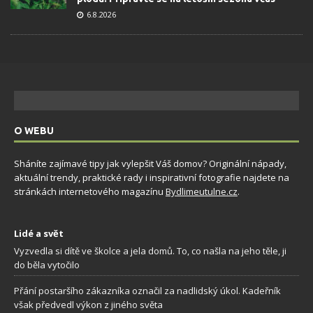
6.8.2026
O WEBU
Sháníte zajímavé tipy jak vylepšit Váš domov? Originální nápady,
aktuální trendy, praktické rady i inspirativní fotografie najdete na
stránkách internetového magazínu
Bydlimeutulne.cz
.
Lidé a svět
Vyzvedla si dítě ve školce a jela domů. To, co našla na jeho těle, ji
do běla vytočilo
Přání postaršího zákazníka označil za nadlidský úkol. Kadeřník
však předvedl výkon z jiného světa