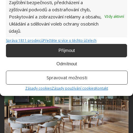
Zajištění bezpečnosti, předcházení a
zjišťování podvodů a odstraňování chyb,
Přece jenom se ještě jednou vrátíme k tomu, co vše
Poskytování a zobrazování reklamy a obsahu,
Vždy aktivní
se dá v tomto domě dělat. Co třeba posezení u
Ukládání a sdělování voleb ochrany osobních
zapáleného krbu? Nebo je snad v plánu film na
údajů.
kvalitním domácím kině? Či snad možnost relaxovat
Správa 1811 prodejců
Přečtěte si více o těchto účelech
na některém z lehátek?
Příjmout
Odmítnout
Spravovat možnosti
Zásady cookies
Zásady používání cookies
Kontakt