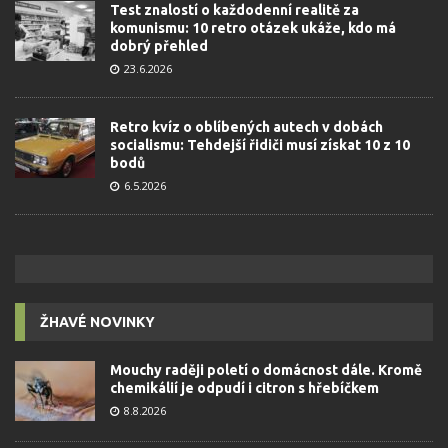
Test znalostí o každodenní realitě za
komunismu: 10 retro otázek ukáže, kdo má
dobrý přehled
23.6.2026
Retro kvíz o oblíbených autech v dobách
socialismu: Tehdejší řidiči musí získat 10 z 10
bodů
6.5.2026
ŽHAVÉ NOVINKY
Mouchy raději poletí o domácnost dále. Kromě
chemikálií je odpudí i citron s hřebíčkem
8.8.2026