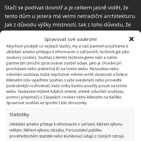
Stačí se podívat dovnitř a je celkem jasně vidět, že
tento dům u jezera má velmi netradiční architekturu.
Jak z důvodu výšky místností, tak z toho důvodu, že
součástí nejsou běžné stropy. V několikametrové
Spravovat své soukromí
výšce se tyčí jenom samotná konstrukce střechy, což
Abychom poskytli co nejlepší služby, my a naši partneři používáme k
je design, kterým se architekti inspirovali v řadě
ukládání a/nebo přístupu k informacím o zařízeních, technologie jako
soubory cookies. Souhlas s těmito technologiemi nám a našim
železničních stanic. Zde toto řešení interiér nejenom
partnerům umožní zpracovávat osobní údaje, jako je chování při
ještě více zvětšuje, ale díky dřevu navozuje útulný
procházení nebo jedinečná ID na tomto webu. Nesouhlas nebo
odvolání souhlasu může nepříznivě ovlivnit určité vlastnosti a funkce.
pocit.
Kliknutím níže vyjádřete souhlas s výše uvedeným nebo proveďte
podrobnější rozhodnutí. Vaše volby budou použity pouze na tomto
webu. Nastavení můžete kdykoli změnit, včetně odvolání souhlasu,
pomocí přepínačů v Zásadách cookies nebo kliknutím na tlačítko
Spravovat souhlas ve spodní části obrazovky.
Statistiky
Ukládání a/nebo přístup k informacím v zařízení, Měření výkonu
reklam, Měření výkonu obsahu, Porozumění publiku
prostřednictvím statistik nebo kombinací údajů z různých zdrojů.