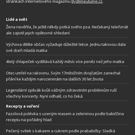
stránkách internetového magazínu
Bydlimeutulne.cz
.
Lidé a svět
Žena nevěřila, že ještě někdy potká svého psa. Nečekaný telefonát
ale zajistil jejich opětovné shledaní
Výchova dítěte občas vyžaduje důležité lekce. Jednu takovou dala
své dceři mladá matka
4letý chlapeček vydělává každý měsíc více peněz než jeho matka
Otec umřel na rakovinu. Svým 17měsíčním dvojčatům zanechal
přání ke každým narozeninám na dalších 30 let života
Legendární zpěvák kvůli vážným zdravotním problémům ruší
všechny koncerty. Nyní odhalil, co ho čeká
Recepty a vaření
Fazolová polévka s uzeným masem a zeleninou podle babiččina
receptu na pořádný hlad
Pečený svítek s kakaem a cukrem podle prababičky: Sladká