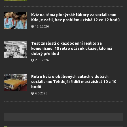
Kvíz na téma pionýrské tábory za socialismu:
Kdo je zažil, bez problému získá 12 ze 12 bodů
12.5.2026
Test znalostí o každodenní realitě za
komunismu: 10 retro otázek ukáže, kdo má
dobrý přehled
23.6.2026
Retro kvíz o oblíbených autech v dobách
socialismu: Tehdejší řidiči musí získat 10 z 10
bodů
6.5.2026