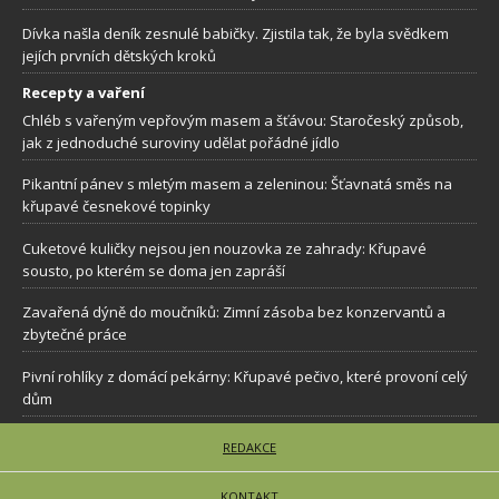
Dívka našla deník zesnulé babičky. Zjistila tak, že byla svědkem
jejích prvních dětských kroků
Recepty a vaření
Chléb s vařeným vepřovým masem a šťávou: Staročeský způsob,
jak z jednoduché suroviny udělat pořádné jídlo
Pikantní pánev s mletým masem a zeleninou: Šťavnatá směs na
křupavé česnekové topinky
Cuketové kuličky nejsou jen nouzovka ze zahrady: Křupavé
sousto, po kterém se doma jen zapráší
Zavařená dýně do moučníků: Zimní zásoba bez konzervantů a
zbytečné práce
Pivní rohlíky z domácí pekárny: Křupavé pečivo, které provoní celý
dům
REDAKCE
KONTAKT