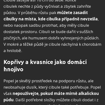
cibulek nechte z půdy vyčnívat a zbytek zahrňte
půdou. V průběhu růstu pak
můžete zasadit
cibulky na místa, kde cibulka případně nevzešla
,
nebo naopak sadbu protrhat, aby měly cibule
dostatek prostoru. Cibuli se bude dařit v sušších
písčitých, ale humusem dobře vyhnojených půdách.
V mokré a těžké půdě je cibule náchylná k chorobám
a hnilobě.
Kopřivy a kvasnice jako domácí
hnojivo
Popel je skvělý prostředek na podporu růstu, ale
neobsahuje dusík, který cibule také potřebuje. Popel
však
nepoužívejte, pokud máte mírně alkalickou
půdu
. Další potřebné složky můžete cibuli dodat i z