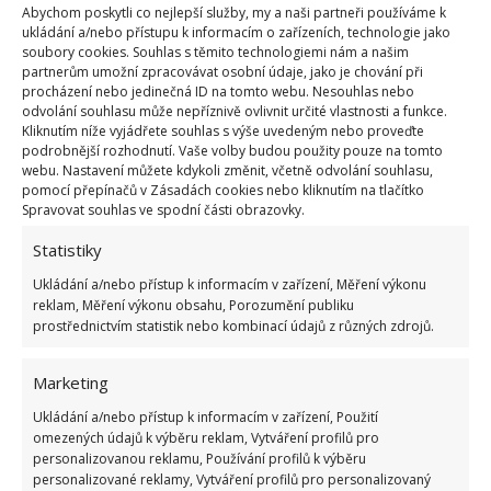
Třikrát během vegetace můžete cibuli také zalít
Abychom poskytli co nejlepší služby, my a naši partneři používáme k
kvasnicovým nálevem. Kvasnice obsahují vitamín D,
ukládání a/nebo přístupu k informacím o zařízeních, technologie jako
soubory cookies. Souhlas s těmito technologiemi nám a našim
měď, železo a vitamíny skupiny B.
Příprava je
partnerům umožní zpracovávat osobní údaje, jako je chování při
jednoduchá. Kostku čerstvého droždí rozdrobte
v
procházení nebo jedinečná ID na tomto webu. Nesouhlas nebo
odvolání souhlasu může nepříznivě ovlivnit určité vlastnosti a funkce.
litru teplé vody, promíchejte a nechte 24 hodin
Kliknutím níže vyjádřete souhlas s výše uvedeným nebo proveďte
odstát. Tuto směs pak dobře promíchejte se 4 litry
podrobnější rozhodnutí. Vaše volby budou použity pouze na tomto
webu. Nastavení můžete kdykoli změnit, včetně odvolání souhlasu,
vody a cibuli zalijte.
pomocí přepínačů v Zásadách cookies nebo kliknutím na tlačítko
Spravovat souhlas ve spodní části obrazovky.
První protrhávání cibule, kterou použijete v kuchyni,
Statistiky
můžete začít již v červnu. Sklizeň pro zimní
Ukládání a/nebo přístup k informacím v zařízení, Měření výkonu
uskladnění však probíhá až koncem července a v
reklam, Měření výkonu obsahu, Porozumění publiku
srpnu
. Sklizenou cibuli je před uskladněním potřeba
prostřednictvím statistik nebo kombinací údajů z různých zdrojů.
nechat prosušit na dobře větraném místě. Nesmí
však být na přímém slunci, ani pod stříškou kůlny,
Marketing
kde by trpěla vlhkostí z deště.
Ukládání a/nebo přístup k informacím v zařízení, Použití
omezených údajů k výběru reklam, Vytváření profilů pro
personalizovanou reklamu, Používání profilů k výběru
Zdroj:
Cpykami
personalizované reklamy, Vytváření profilů pro personalizovaný