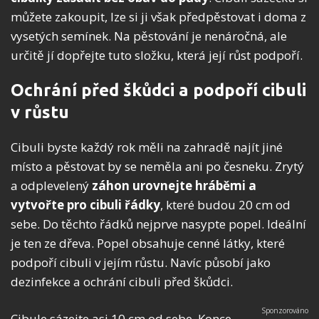
můžete zakoupit, lze si ji však předpěstovat i doma z
vysetých semínek. Na pěstování je nenáročná, ale
určitě jí dopřejte tuto složku, která její růst podpoří.
Ochrání před škůdci a podpoří cibuli
v růstu
Cibuli byste každý rok měli na zahradě najít jiné
místo a pěstovat by se neměla ani po česneku. Zrytý
a odplevelený
záhon urovnejte hráběmi a
vytvořte pro cibuli řádky
, které budou 20 cm od
sebe. Do těchto řádků nejprve nasypte popel. Ideální
je ten ze dřeva. Popel obsahuje cenné látky, které
podpoří cibuli v jejím růstu. Navíc působí jako
dezinfekce a ochrání cibuli před škůdci.
Cibule sázejte asi 10 cm od sebe. Konce