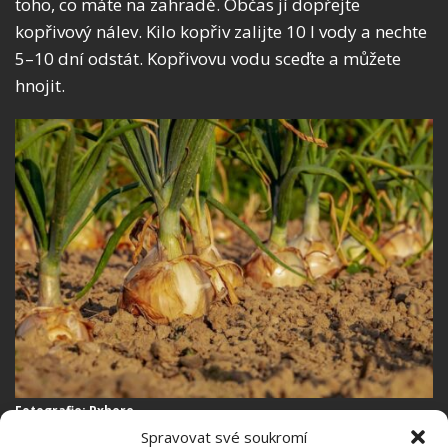
toho, co máte na zahradě. Občas jí dopřejte
kopřivový nálev. Kilo kopřiv zalijte 10 l vody a nechte
5–10 dní odstát. Kopřivovu vodu sceďte a můžete
hnojit.
Fotografie: Pxhere
Spravovat své soukromí