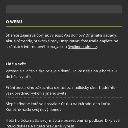
O WEBU
Sháníte zajímavé tipy jak vylepšit Váš domov? Originální nápady,
aktuální trendy, praktické rady i inspirativní fotografie najdete na
stránkách internetového magazínu
Bydlimeutulne.cz
.
Lidé a svět
Vyzvedla si dítě ve školce a jela domů. To, co našla na jeho těle, ji
do běla vytočilo
Přání postaršího zákazníka označil za nadlidský úkol. Kadeřník
však předvedl výkon z jiného světa
Slepé, třínohé kotě se dostalo z útulku na Národní den koťat.
Konečně našlo svůj nový domov
4letá holčička našla svoji matku v bezvědomí na podlaze. Díky své
intuici dokázala situaci bravurně vyřešit