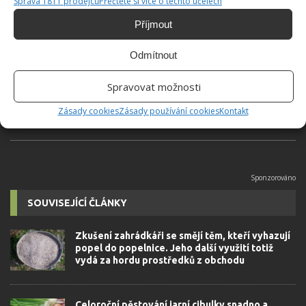
Správa 1811 prodejců
Přečtěte si více o těchto účelech
Příjmout
Jiří Kolář
Absolvent České zemědělské
Odmítnout
univerzity, který je již od malička
velkým kutilem. V podstatě vše, co je
Spravovat možnosti
možné najít v j...
[Více o autorovi]
Zásady cookies
Zásady používání cookies
Kontakt
SOUVISEJÍCÍ ČLÁNKY
Zkušení zahrádkáři se smějí těm, kteří vyhazují
popel do popelnice. Jeho další využití totiž
vydá za hordu prostředků z obchodu
Celoroční pěstování jarní cibulky snadno a