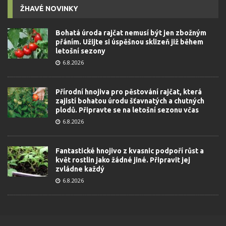
ŽHAVÉ NOVINKY
Bohatá úroda rajčat nemusí být jen zbožným
přáním. Užijte si úspěšnou sklizeň již během
letošní sezony
6.8.2026
Přírodní hnojiva pro pěstování rajčat, která
zajistí bohatou úrodu šťavnatých a chutných
plodů. Připravte se na letošní sezonu včas
6.8.2026
Fantastické hnojivo z kvasnic podpoří růst a
květ rostlin jako žádné jiné. Připravit jej
zvládne každý
6.8.2026