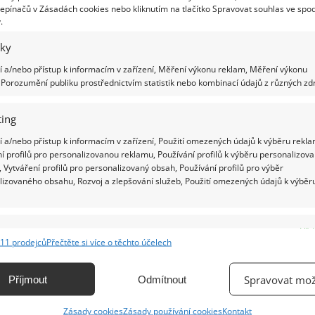
otvory. Musíte řezat do kruhu a otvory by měly
epínačů v Zásadách cookies nebo kliknutím na tlačítko Spravovat souhlas ve spod
.
být 5 cm od sebe
ačnete tvořit další otvory. Teď je začnete
iky
zoru šachovnice. Až to dokončíte, láhev je hotová
 a/nebo přístup k informacím v zařízení, Měření výkonu reklam, Měření výkonu
Porozumění publiku prostřednictvím statistik nebo kombinací údajů z různých zdr
te je a zalijte vodou
ing
už jen zbývá zasadit cibuli. Odřízněte její horní
ky ukládejte těsně k sobě. Pak je zasypte pilinami a
 a/nebo přístup k informacím v zařízení, Použití omezených údajů k výběru rekla
í profilů pro personalizovanou reklamu, Používání profilů k výběru personalizov
 k sobě. Piliny by měly být vlhké a nezapomeňte je
 Vytváření profilů pro personalizovaný obsah, Používání profilů pro výběr
lizovaného obsahu, Rozvoj a zlepšování služeb, Použití omezených údajů k výběr
ásnou „cibulovou palmu“. Optimální teplota pro
ručujeme umístit láhev na parapet nebo na balkón.
e
Vžd
11 prodejců
Přečtěte si více o těchto účelech
Vypěstujete si vlastní cibuli a zároveň si
ání a kombinování údajů z jiných zdrojů údajů, Propojení různých zařízení,
kace zařízení na základě automaticky přenášených informací.
Spravovat mož
Příjmout
Odmítnout
ání přesných údajů o zeměpisné poloze, Identifikace zařízení na
Zásady cookies
Zásady používání cookies
Kontakt