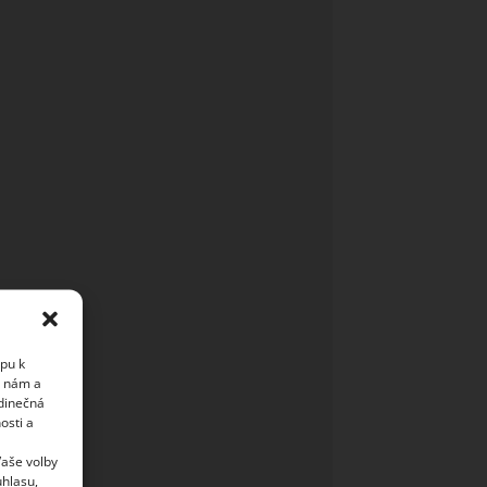
upu k
i nám a
edinečná
osti a
Vaše volby
uhlasu,