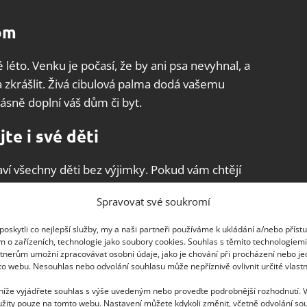
om
éto. Venku je počasí, že by ani psa nevyhnal, a
a zkrášlit. Živá cibulová palma dodá vašemu
rásně doplní váš dům či byt.
te i své děti
baví všechny děti bez výjimky. Pokud vám chtějí
i budou mít šanci sledovat, jak se z malinké
Spravovat své soukromí
oskytli co nejlepší služby, my a naši partneři používáme k ukládání a/nebo příst
m o zařízeních, technologie jako soubory cookies. Souhlas s těmito technologiem
tnerům umožní zpracovávat osobní údaje, jako je chování při procházení nebo j
to webu. Nesouhlas nebo odvolání souhlasu může nepříznivě ovlivnit určité vlastn
v a odřízněte horní část tak, aby měl zbytek na
 níže vyjádřete souhlas s výše uvedeným nebo proveďte podrobnější rozhodnutí. 
žity pouze na tomto webu. Nastavení můžete kdykoli změnit, včetně odvolání so