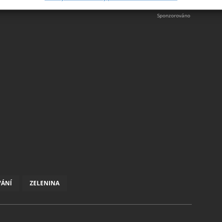
ě aktivně vyžádaných informací.
ění bezpečnosti, předcházení a zjišťování podvodů a
ňování chyb, Poskytování a zobrazování reklamy a obsahu,
Vžd
ní a sdělování voleb ochrany osobních údajů.
VÁNÍ
ZELENINA