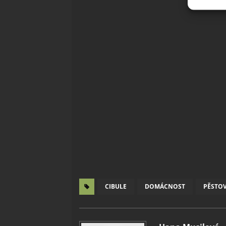
základ
Zajišt
odstra
Ukládá
CIBULE
DOMÁCNOST
PĚSTO