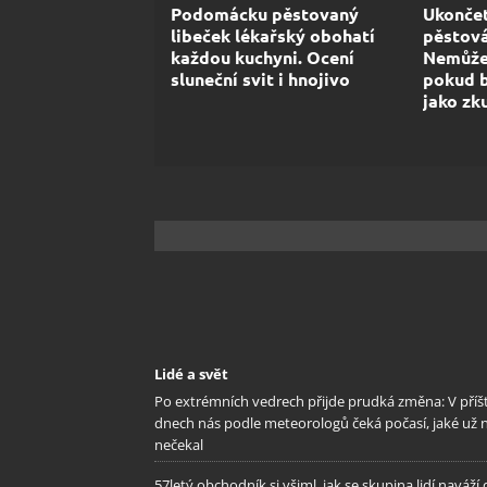
Podomácku pěstovaný
Ukončet
libeček lékařský obohatí
pěstová
každou kuchyni. Ocení
Nemůžet
sluneční svit i hnojivo
pokud 
jako zk
Lidé a svět
Po extrémních vedrech přijde prudká změna: V příš
dnech nás podle meteorologů čeká počasí, jaké už 
nečekal
57letý obchodník si všiml, jak se skupina lidí naváží