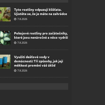
Tyto rostliny odpuzují klíšťata.
Ujistěte se, že je máte na zahrádce
7.8.2026
Pokojové rostliny pro začátečníky,
které jsou nenáročné a něco vydrží
7.8.2026
Využití dešťové vody v
domácnosti: Tři způsoby, jak její
měkkost promění váš úklid
7.8.2026