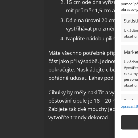
15 cm ode dna vyřízněte malé 
pomocí př
obrazovky
mít průměr 1,5 cm a měly by 
Dále na úrovni 20 cm ode dna z
Statist
vystříhávat pro změnu podle v
Ukládání
obsahu, 
Naplňte nádobu pilinami. Utlač
Market
Máte všechno potřebné připravené, teď 
část jako při výsadbě. Jednotlivé cibul
Ukládání
Vytvářen
pokračujte. Naskládejte cibulky těsně
reklamy,
pořádně udusat. Láhev podlívejte.
persona
obsahu.
Cibulky by měly naklíčit a vytvořit kr
pěstování cibule je 18 – 20 °C. Dopo
Funkc
Správa 18
Zabijete tak dvě mouchy jednou ranou. 
Přiřazov
vytvoříte trendy dekoraci.
Identifi
Použív