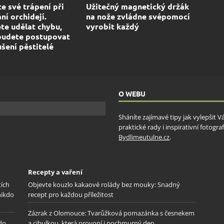
e své trápení při
Užitečný magnetický držák
ní orchidejí.
na nože zvládne svépomocí
e udělat chybu,
vyrobit každý
budete postupovat
ušení pěstitelé
O WEBU
Sháníte zajímavé tipy jak vylepšit 
praktické rady i inspirativní fotog
Bydlimeutulne.cz
.
Recepty a vaření
tích
Objevte kouzlo kakaové rolády bez mouky: Snadný
nikdo
recept pro každou příležitost
Zázrak z Olomouce: Tvarůžková pomazánka s česnekem
 do
a cibulkou, která provoní i pochmurný den