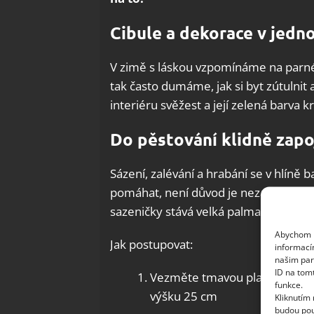
Cibule a dekorace v jedn
V zimě s láskou vzpomínáme na parné l
tak často dumáme, jak si byt zútulnit 
interiéru svěžest a její zelená barva k
Do pěstování klidně zapoj
Sázení, zalévání a hrabání se v hlíně 
pomáhat, není důvod je nezapojit. Dět
sazeničky stává velká palma.
Abychom p
Jak postupovat:
informací
našim par
ID na tom
Vezměte tmavou plastovou láhe
funkce.
výšku 25 cm
Kliknutím
budou pou