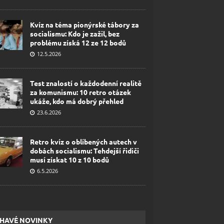
Kvíz na téma pionýrské tábory za
socialismu: Kdo je zažil, bez
problému získá 12 ze 12 bodů
12.5.2026
Test znalostí o každodenní realitě
za komunismu: 10 retro otázek
ukáže, kdo má dobrý přehled
23.6.2026
Retro kvíz o oblíbených autech v
dobách socialismu: Tehdejší řidiči
musí získat 10 z 10 bodů
6.5.2026
HAVÉ NOVINKY