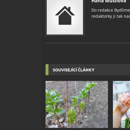
Hana Musilová
Do redakce Bydlimeu
redaktorky ji tak nad
SOUVISEJÍCÍ ČLÁNKY