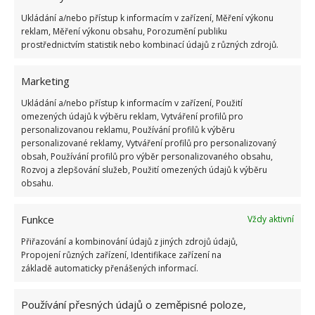
Přidejte svůj názor
Ukládání a/nebo přístup k informacím v zařízení, Měření výkonu
reklam, Měření výkonu obsahu, Porozumění publiku
KOMENTOVAT
prostřednictvím statistik nebo kombinací údajů z různých zdrojů.
Marketing
BUĎTE PRVNÍ KDO PŘIDÁ KOMENTÁŘ
Ukládání a/nebo přístup k informacím v zařízení, Použití
omezených údajů k výběru reklam, Vytváření profilů pro
Napište komentář
personalizovanou reklamu, Používání profilů k výběru
personalizované reklamy, Vytváření profilů pro personalizovaný
obsah, Používání profilů pro výběr personalizovaného obsahu,
Vaše e-mailová adresa nebude zveřejněna.
Rozvoj a zlepšování služeb, Použití omezených údajů k výběru
obsahu.
Komentář
Funkce
Vždy aktivní
Přiřazování a kombinování údajů z jiných zdrojů údajů,
Propojení různých zařízení, Identifikace zařízení na
základě automaticky přenášených informací.
Jméno
*
Používání přesných údajů o zeměpisné poloze,