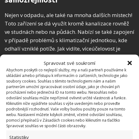
Nejen v odpadu, ale také na mnoha dalších místech!
Toto zařízení se dá využít kromě kanalizace rovněž
ve studnách nebo na půdách. Nabízí se také zapojení
v případě problémů s klimatizační jednotkou, kde
odhalí vzniklé potíže. Jak vidíte, víceúčelovost je
hlavní zbraní této elektroniky, můžete s ní počítat
Spravovat své soukromí
v mnoha různých ohledech. Přehrání záznamu v PC
Abychom poskytli co nejlepší služby, my a naši partneři používáme k
nebo na smartphonu je velmi snadným úkolem,
ukládání a/nebo přístupu k informacím o zařízeních, technologie jako
soubory cookies. Souhlas s těmito technologiemi nám a našim
který zvládne každý. Chcete se o tomto sortimentu
partnerům umožní zpracovávat osobní údaje, jako je chování při
dozvědět více a prohlédnout si aktuální modely na
procházení nebo jedinečná ID na tomto webu. Nesouhlas nebo
odvolání souhlasu může nepříznivě ovlivnit určité vlastnosti a funkce.
trhu? Navštivte
cel-tec
a budete brzy vědět víc!
Kliknutím níže vyjádřete souhlas s výše uvedeným nebo proveďte
podrobnější rozhodnutí. Vaše volby budou použity pouze na tomto
webu. Nastavení můžete kdykoli změnit, včetně odvolání souhlasu,
pomocí přepínačů v Zásadách cookies nebo kliknutím na tlačítko
Spravovat souhlas ve spodní části obrazovky.
Statistiky