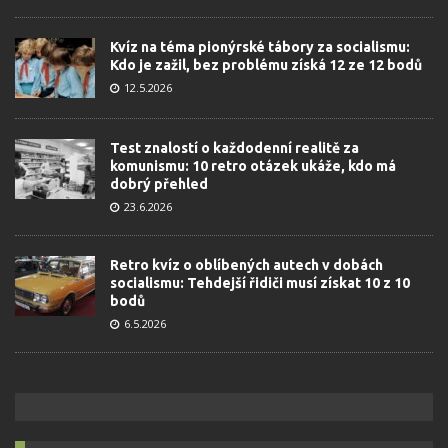
Kvíz na téma pionýrské tábory za socialismu:
Kdo je zažil, bez problému získá 12 ze 12 bodů
12.5.2026
Test znalostí o každodenní realitě za
komunismu: 10 retro otázek ukáže, kdo má
dobrý přehled
23.6.2026
Retro kvíz o oblíbených autech v dobách
socialismu: Tehdejší řidiči musí získat 10 z 10
bodů
6.5.2026