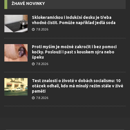
ŽHAVÉ NOVINKY
Sklokeramickou i indukční desku je třeba
vhodně čistit. Pomůže například jedlá soda
7.8.2026
Proti myším je možné zakročit i bez pomoci
kočky. Poslouží i past s kouskem sýra nebo
špeku
7.8.2026
Test znalostí o životě v dobách socialismu: 10
otázek odhalí, kdo má minulý režim stále v živé
paměti
7.8.2026