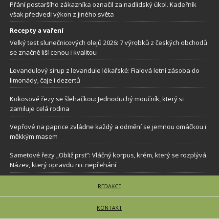
Přání postaršího zákazníka označil za nadlidský úkol. Kadeřník
však předvedl výkon z jiného světa
Recepty a vaření
Velký test slunečnicových olejů 2026: 7 výrobků z českých obchodů
se značně liší cenou i kvalitou
Levandulový sirup z levandule lékařské: Fialová letní zásoba do
limonády, čaje i dezertů
Kokosové řezy se šlehačkou: Jednoduchý moučník, který si
zamiluje celá rodina
Vepřové na paprice zvládne každý a odmění se jemnou omáčkou i
měkkým masem
Sametové řezy „Obliž prst”: Vláčný korpus, krém, který se rozplývá.
Název, který opravdu nic nepřehání
REDAKCE
KONTAKT