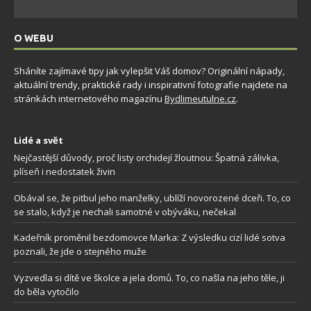
O WEBU
Sháníte zajímavé tipy jak vylepšit Váš domov? Originální nápady,
aktuální trendy, praktické rady i inspirativní fotografie najdete na
stránkách internetového magazínu
Bydlimeutulne.cz
.
Lidé a svět
Nejčastější důvody, proč listy orchidejí žloutnou: Špatná zálivka,
plíseň i nedostatek živin
Obával se, že pitbul jeho manželky, ublíží novorozené dceři. To, co
se stalo, když je nechali samotné v obýváku, nečekal
Kadeřník proměnil bezdomovce Marka: Z výsledku cizí lidé sotva
poznali, že jde o stejného muže
Vyzvedla si dítě ve školce a jela domů. To, co našla na jeho těle, ji
do běla vytočilo