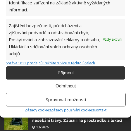
Identifikace zařízení na základě aktivně vyžádaných
E-mail
*
informací.
Webová stránka
Zajištění bezpečnosti, předcházení a
zjišťování podvodů a odstraňování chyb,
Poskytování a zobrazování reklamy a obsahu,
Vždy aktivní
Ukládání a sdělování voleb ochrany osobních
údajů.
Správa 1811 prodejců
Přečtěte si více o těchto účelech
Příjmout
Odmítnout
Spravovat možnosti
OBLÍBENÉ ČLÁNKY
Zásady cookies
Zásady používání cookies
Kontakt
Pokuta až 10 000 Kč hrozí za nesprávné sekání i
nesekání trávy. Záleží i na prostředku a lokaci
1.6.2026