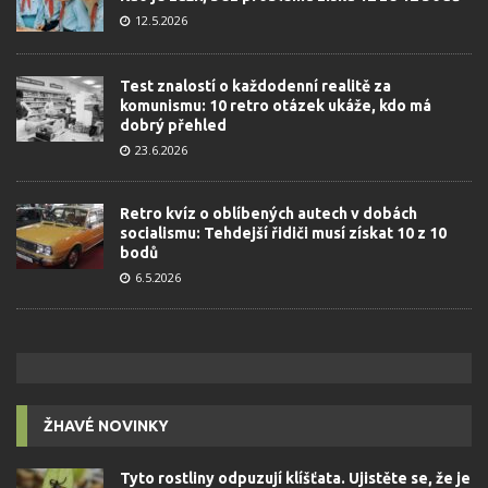
12.5.2026
Test znalostí o každodenní realitě za
komunismu: 10 retro otázek ukáže, kdo má
dobrý přehled
23.6.2026
Retro kvíz o oblíbených autech v dobách
socialismu: Tehdejší řidiči musí získat 10 z 10
bodů
6.5.2026
ŽHAVÉ NOVINKY
Tyto rostliny odpuzují klíšťata. Ujistěte se, že je