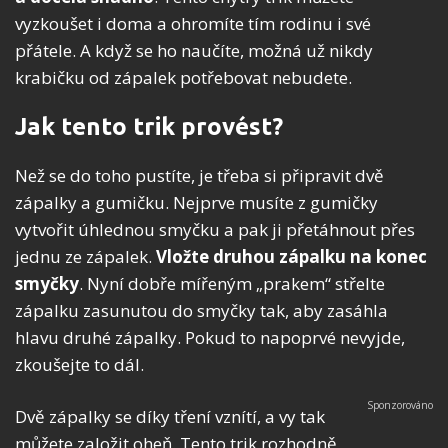
vyzkoušet i doma a ohromíte tím rodinu i své
přátele. A když se ho naučíte, možná už nikdy
krabičku od zápalek potřebovat nebudete.
Jak tento trik provést?
Než se do toho pustíte, je třeba si připravit dvě
zápalky a gumičku. Nejprve musíte z gumičky
vytvořit úhlednou smyčku a pak ji přetáhnout přes
jednu ze zápalek.
Vložte druhou zápalku na konec
smyčky
. Nyní dobře mířeným „prakem“ střelte
zápalku zasunutou do smyčky tak, aby zasáhla
hlavu druhé zápalky. Pokud to napoprvé nevyjde,
zkoušejte to dál.
Dvě zápalky se díky tření vznítí, a vy tak
můžete založit oheň. Tento trik rozhodně