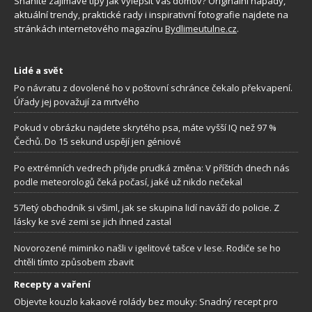
Sháníte zajímavé tipy jak vylepšit Váš domov? Originální nápady,
aktuální trendy, praktické rady i inspirativní fotografie najdete na
stránkách internetového magazínu
Bydlimeutulne.cz
.
Lidé a svět
Po návratu z dovolené ho v poštovní schránce čekalo překvapení.
Úřady jej považují za mrtvého
Pokud v obrázku najdete skrytého psa, máte vyšší IQ než 97 %
Čechů. Do 15 sekund uspějí jen géniové
Po extrémních vedrech přijde prudká změna: V příštích dnech nás
podle meteorologů čeká počasí, jaké už nikdo nečekal
57letý obchodník si všiml, jak se skupina lidí naváží do policie. Z
lásky ke své zemi se jich ihned zastal
Novorozené miminko našli v igelitové tašce v lese. Rodiče se ho
chtěli tímto způsobem zbavit
Recepty a vaření
Objevte kouzlo kakaové rolády bez mouky: Snadný recept pro