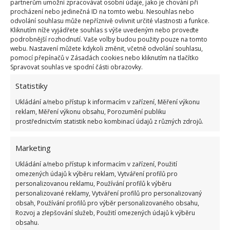
partnerům umožní zpracovávat osobní údaje, jako je chování při
procházení nebo jedinečná ID na tomto webu. Nesouhlas nebo
odvolání souhlasu může nepříznivě ovlivnit určité vlastnosti a funkce.
Kliknutím níže vyjádřete souhlas s výše uvedeným nebo proveďte
podrobnější rozhodnutí. Vaše volby budou použity pouze na tomto
webu. Nastavení můžete kdykoli změnit, včetně odvolání souhlasu,
pomocí přepínačů v Zásadách cookies nebo kliknutím na tlačítko
Spravovat souhlas ve spodní části obrazovky.
Statistiky
Ukládání a/nebo přístup k informacím v zařízení, Měření výkonu
reklam, Měření výkonu obsahu, Porozumění publiku
prostřednictvím statistik nebo kombinací údajů z různých zdrojů.
Marketing
Ukládání a/nebo přístup k informacím v zařízení, Použití
omezených údajů k výběru reklam, Vytváření profilů pro
Zdroj:
Gizmodo
personalizovanou reklamu, Používání profilů k výběru
personalizované reklamy, Vytváření profilů pro personalizovaný
obsah, Používání profilů pro výběr personalizovaného obsahu,
Rozvoj a zlepšování služeb, Použití omezených údajů k výběru
obsahu.