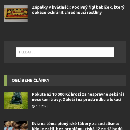
Zápalky v květináči: Podivný fígl babiček, který
dokáže ochránit chřadnoucí rostliny
OBLÍBENÉ ČLÁNKY
Pokuta až 10 000 Kč hrozí za nesprávné sekání i
nesekání trávy. Záleží i na prostředku a lokaci
1.6.2026
Kvíz na téma pionýrské tábory za socialismu:
Kdo je zažil, bez problému získá 12 ze 12 bodů