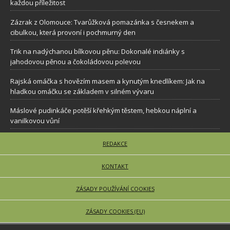
každou příležitost
Zázrak z Olomouce: Tvarůžková pomazánka s česnekem a
cibulkou, která provoní i pochmurný den
Trik na nadýchanou bílkovou pěnu: Dokonalé indiánky s
jahodovou pěnou a čokoládovou polevou
Rajská omáčka s hovězím masem a kynutým knedlíkem: Jak na
hladkou omáčku se základem v silném vývaru
Máslové pudinkáče potěší křehkým těstem, hebkou náplní a
vanilkovou vůní
REDAKCE
KONTAKT
ZÁSADY POUŽÍVÁNÍ COOKIES
ZÁSADY COOKIES (EU)