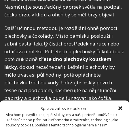
Nasměrujte soustředěný paprsek světla na podpal,
čočku držte v klidu a oheň by se měl brzy objevit.
Další účinnou metodou je rozdělání ohně pomocí
plechovky a čokolády.
Místo pamlsku poslouží i
zubní pasta, tekutý čisticí prostředek na ruce nebo
odličovací mléko. P
otřete dno plechovky čokoládou a
poté důkladně
třete dno plechovky kouskem
látky
, dokud nezačne zářit. Leštění plechovky by
mělo trvat asi půl hodiny, poté opláchněte
plechovku trochou vody. Udržujte lesklý povrch
těsně nad podpalem, nasměrujte na něj sluneční
paprsky a plechovka bude fungovat jako čočka.
Spravovat své soukromí
Abychom poskytli co nejlepší služby, my a naši partneři používáme k
ukládání a/nebo přístupu k informacím o zařízeních, technologie jako
soubory cookies. Souhlas s těmito technologiemi nám a našim