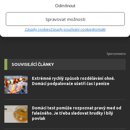
univerzity, který je již od malička
Odmítnout
velkým kutilem. V podstatě vše, co je
možné najít v j...
[Více o autorovi]
Spravovat možnosti
Zásady cookies
Zásady používání cookies
Kontakt
SOUVISEJÍCÍ ČLÁNKY
Extrémně rychlý způsob rozdělávání ohně.
Domácí podpalovače ušetří čas i peníze
Domácí test pomůže rozpoznat pravý med od
falešného. Je třeba sledovat hrudky i bílý
povlak