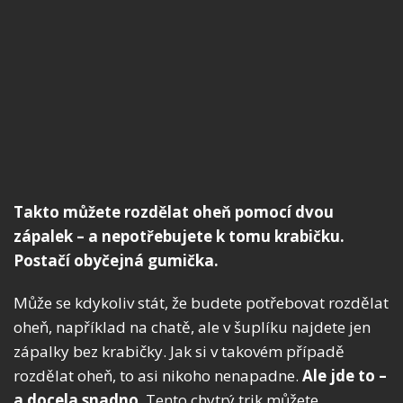
Takto můžete rozdělat oheň pomocí dvou
zápalek – a nepotřebujete k tomu krabičku.
Postačí obyčejná gumička.
Může se kdykoliv stát, že budete potřebovat rozdělat
oheň, například na chatě, ale v šuplíku najdete jen
zápalky bez krabičky. Jak si v takovém případě
rozdělat oheň, to asi nikoho nenapadne.
Ale jde to –
a docela snadno
. Tento chytrý trik můžete