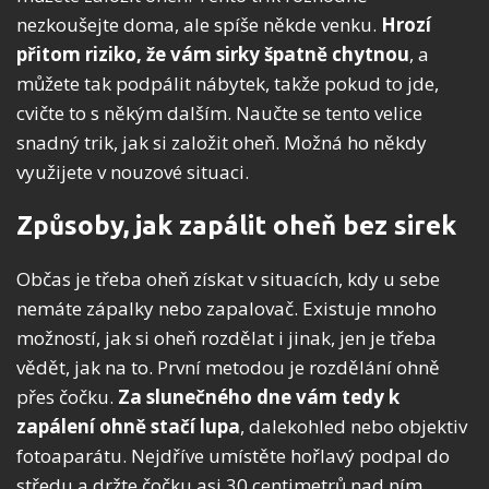
nezkoušejte doma, ale spíše někde venku.
Hrozí
přitom riziko, že vám sirky špatně chytnou
, a
můžete tak podpálit nábytek, takže pokud to jde,
cvičte to s někým dalším. Naučte se tento velice
snadný trik, jak si založit oheň. Možná ho někdy
využijete v nouzové situaci.
Způsoby, jak zapálit oheň bez sirek
Občas je třeba oheň získat v situacích, kdy u sebe
nemáte zápalky nebo zapalovač. Existuje mnoho
možností, jak si oheň rozdělat i jinak, jen je třeba
vědět, jak na to. První metodou je rozdělání ohně
přes čočku.
Za slunečného dne vám tedy k
zapálení ohně
stačí lupa
, dalekohled nebo objektiv
fotoaparátu. Nejdříve umístěte hořlavý podpal do
středu a držte čočku asi 30 centimetrů nad ním.