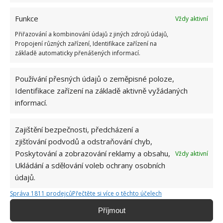
Funkce
Vždy aktivní
Přiřazování a kombinování údajů z jiných zdrojů údajů,
Propojení různých zařízení, Identifikace zařízení na
základě automaticky přenášených informací.
Používání přesných údajů o zeměpisné poloze,
Identifikace zařízení na základě aktivně vyžádaných
informací.
Zajištění bezpečnosti, předcházení a
zjišťování podvodů a odstraňování chyb,
Poskytování a zobrazování reklamy a obsahu,
Vždy aktivní
Ukládání a sdělování voleb ochrany osobních
OHEŇ
ZÁPALKA
údajů.
Správa 1811 prodejců
Přečtěte si více o těchto účelech
Jiří Kolář
Příjmout
Absolvent České zemědělské