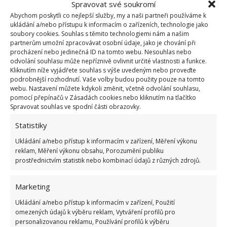
Spravovat své soukromí
Abychom poskytli co nejlepší služby, my a naši partneři používáme k
ukládání a/nebo přístupu k informacím o zařízeních, technologie jako
soubory cookies. Souhlas s těmito technologiemi nám a našim
partnerům umožní zpracovávat osobní údaje, jako je chování při
procházení nebo jedinečná ID na tomto webu. Nesouhlas nebo
odvolání souhlasu může nepříznivě ovlivnit určité vlastnosti a funkce.
Kliknutím níže vyjádřete souhlas s výše uvedeným nebo proveďte
podrobnější rozhodnutí. Vaše volby budou použity pouze na tomto
Přestěhují nejen byt!
webu. Nastavení můžete kdykoli změnit, včetně odvolání souhlasu,
pomocí přepínačů v Zásadách cookies nebo kliknutím na tlačítko
Rodinné stěhování, tedy přestěhování domů a bytů
Spravovat souhlas ve spodní části obrazovky.
patří mezi nejčastější zakázky, firma však umí zařídit
Statistiky
i
stěhování kanceláří
, celých výrobních závodů
a
Ukládání a/nebo přístup k informacím v zařízení, Měření výkonu
výstavních expozic. Pomůže vám i v případě, že se
reklam, Měření výkonu obsahu, Porozumění publiku
stěhujete do zahraničí
či naopak
ze zahraničí
zpět
prostřednictvím statistik nebo kombinací údajů z různých zdrojů.
do České republiky, zkušenosti má nejen se
Marketing
stěhováním v rámci EU, potažmo celé Evropy, ale i
v zámoří.
Ukládání a/nebo přístup k informacím v zařízení, Použití
omezených údajů k výběru reklam, Vytváření profilů pro
personalizovanou reklamu, Používání profilů k výběru
Stále vás trápí obavy způsobené stěhováním? Ozvěte