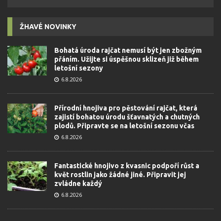
ŽHAVÉ NOVINKY
Bohatá úroda rajčat nemusí být jen zbožným
přáním. Užijte si úspěšnou sklizeň již během
letošní sezony
6.8.2026
Přírodní hnojiva pro pěstování rajčat, která
zajistí bohatou úrodu šťavnatých a chutných
plodů. Připravte se na letošní sezonu včas
6.8.2026
Fantastické hnojivo z kvasnic podpoří růst a
květ rostlin jako žádné jiné. Připravit jej
zvládne každý
6.8.2026