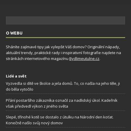
O WEBU
Sháníte zajímavé tipy jak vylepšit Váš domov? Originální nápady,
aktuální trendy, praktické rady i inspirativní fotografie najdete na
stránkách internetového magazínu
Bydlimeutulne.cz
.
Lidé a svět
Vyzvedla si dítě ve školce a jela domů. To, co našla na jeho těle, ji
do běla vytočilo
Přání postaršího zákazníka označil za nadlidský úkol. Kadeřník
však předvedl výkon z jiného světa
Slepé, třínohé kotě se dostalo z útulku na Národní den koťat.
Konečně našlo svůj nový domov