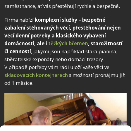
zaměstnance, ať vás přestěhují rychle a bezpečně.
Firma nabízí
komplexní služby – bezpečné
zabalení stěhovaných věcí, přestěhování nejen
věcí denní potřeby a klasického vybavení
domácnosti, ale i
těžkých břemen
, starožitností
či cenností
, jakými jsou například stará pianina,
sběratelské exponáty nebo domácí trezory.
V případě potřeby vám rádi uloží vaše věci ve
skladovacích kontejnerech
s možností pronájmu již
od 1 měsíce.