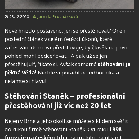
23.12.2020
Jarmila Procházková
Nové hnízdo postaveno, jen se přestěhovat? Onen
poslední článek v celém řetězci úkonů, které
zařizování domova představuje, by člověk na první
pohled mohl podceňovat. „A pak už se jen
přestěhuju!“, říkáte si. Avšak samotné
stěhování je
pěkná věda!
Nechte si poradit od odborníka a
nelamte si hlavu!
Stěhování Staněk – profesionální
přestěhování již víc než 20 let
Nejen v Brně a jeho okolí se můžete s klidem svěřit
do rukou firmě Stěhování Staněk. Od roku
1998
funguje na českém trhu
, za tu dobu za ní stojí