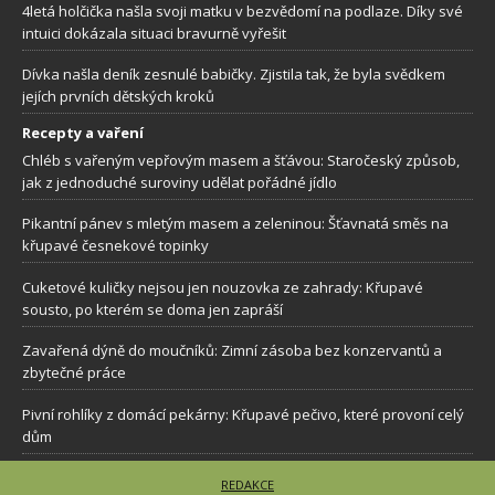
4letá holčička našla svoji matku v bezvědomí na podlaze. Díky své
intuici dokázala situaci bravurně vyřešit
Dívka našla deník zesnulé babičky. Zjistila tak, že byla svědkem
jejích prvních dětských kroků
Recepty a vaření
Chléb s vařeným vepřovým masem a šťávou: Staročeský způsob,
jak z jednoduché suroviny udělat pořádné jídlo
Pikantní pánev s mletým masem a zeleninou: Šťavnatá směs na
křupavé česnekové topinky
Cuketové kuličky nejsou jen nouzovka ze zahrady: Křupavé
sousto, po kterém se doma jen zapráší
Zavařená dýně do moučníků: Zimní zásoba bez konzervantů a
zbytečné práce
Pivní rohlíky z domácí pekárny: Křupavé pečivo, které provoní celý
dům
REDAKCE