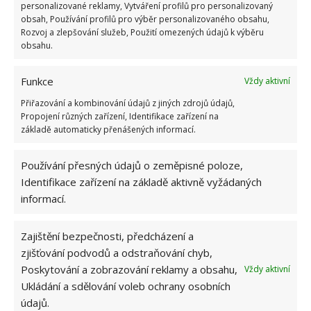
personalizované reklamy, Vytváření profilů pro personalizovaný
se Stěhování Staněk v kontaktním formuláři a jako
obsah, Používání profilů pro výběr personalizovaného obsahu,
Rozvoj a zlepšování služeb, Použití omezených údajů k výběru
mávnutím kouzelné hůlky se můžete těšit na rychlé a
obsahu.
bezpečné přestěhování!
Funkce
Vždy aktivní
Přiřazování a kombinování údajů z jiných zdrojů údajů,
Propojení různých zařízení, Identifikace zařízení na
základě automaticky přenášených informací.
Používání přesných údajů o zeměpisné poloze,
Identifikace zařízení na základě aktivně vyžádaných
informací.
Zajištění bezpečnosti, předcházení a
zjišťování podvodů a odstraňování chyb,
Poskytování a zobrazování reklamy a obsahu,
Vždy aktivní
OBLÍBENÉ ČLÁNKY
Ukládání a sdělování voleb ochrany osobních
údajů.
Pokuta až 10 000 Kč hrozí za nesprávné sekání i