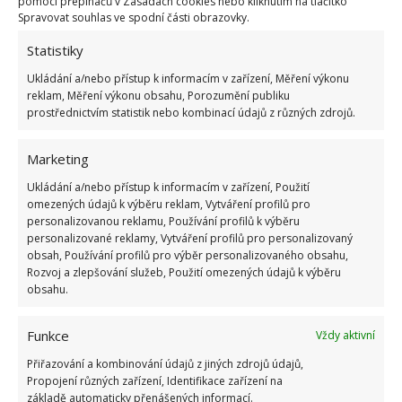
pomocí přepínačů v Zásadách cookies nebo kliknutím na tlačítko
používání ekologických metod čištění vám pomůže
Spravovat souhlas ve spodní části obrazovky.
udržet vaši sprchu v perfektním stavu a poskytovat
Statistiky
vám osvěžující a účinný sprchový zážitek.
Ukládání a/nebo přístup k informacím v zařízení, Měření výkonu
reklam, Měření výkonu obsahu, Porozumění publiku
Zdroj:
Domek i Ogrodek
prostřednictvím statistik nebo kombinací údajů z různých zdrojů.
Marketing
Ukládání a/nebo přístup k informacím v zařízení, Použití
omezených údajů k výběru reklam, Vytváření profilů pro
personalizovanou reklamu, Používání profilů k výběru
personalizované reklamy, Vytváření profilů pro personalizovaný
obsah, Používání profilů pro výběr personalizovaného obsahu,
Rozvoj a zlepšování služeb, Použití omezených údajů k výběru
obsahu.
Funkce
Vždy aktivní
Přiřazování a kombinování údajů z jiných zdrojů údajů,
Propojení různých zařízení, Identifikace zařízení na
základě automaticky přenášených informací.