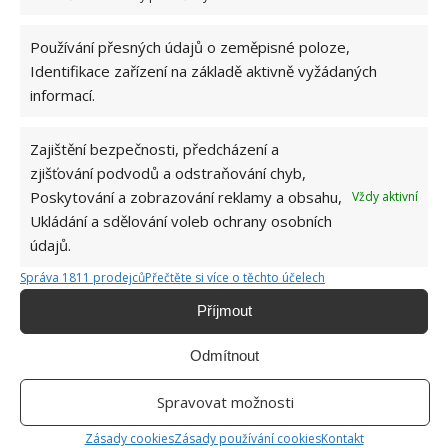
Používání přesných údajů o zeměpisné poloze,
Identifikace zařízení na základě aktivně vyžádaných
informací.
PLÍSEŇ
SPRCHOVÁ HLAVICE
Zajištění bezpečnosti, předcházení a
zjišťování podvodů a odstraňování chyb,
Jiří Kolář
Poskytování a zobrazování reklamy a obsahu,
Vždy aktivní
Absolvent České zemědělské
Ukládání a sdělování voleb ochrany osobních
univerzity, který je již od malička
údajů.
velkým kutilem. V podstatě vše, co je
možné najít v j...
[Více o autorovi]
Správa 1811 prodejců
Přečtěte si více o těchto účelech
Příjmout
Odmítnout
Spravovat možnosti
SOUVISEJÍCÍ ČLÁNKY
Zásady cookies
Zásady používání cookies
Kontakt