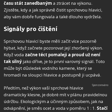
času stát zanedbaným
a ztrácet na výkonu.
Zjistěte, kdy a jak správně čistit sprchovou hlavici,
aby vám dobře fungovala a také dlouho vydržela.
Signály pro čištění
Sprchovou hlavicí byste měli začít více pozorně
hýbat, když začnete pozorovat její zhoršený výkon.
Když voda
začne téct pomaleji a proud už není
tak silný
jako dříve, je to první varovný signál. Toto
může být důsledek vodního kamene, který se
hromadí na sloupci hlavice a postupně ji ucpává.
Předtím, než výkon vaší sprchové hlavice
dramaticky klesne, je dobré mít v plánu pravidelnou
údržbu. Ekologickým a účinným způsobem, jak na
odvápnění, je směs ocet a voda v poměru 1 : 1.
Stačí