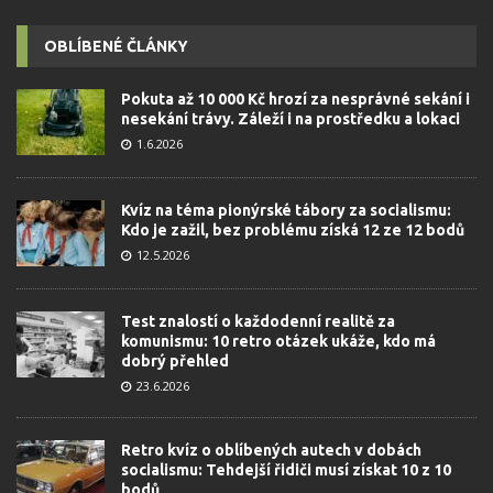
OBLÍBENÉ ČLÁNKY
Pokuta až 10 000 Kč hrozí za nesprávné sekání i
nesekání trávy. Záleží i na prostředku a lokaci
1.6.2026
Kvíz na téma pionýrské tábory za socialismu:
Kdo je zažil, bez problému získá 12 ze 12 bodů
12.5.2026
Test znalostí o každodenní realitě za
komunismu: 10 retro otázek ukáže, kdo má
dobrý přehled
23.6.2026
Retro kvíz o oblíbených autech v dobách
socialismu: Tehdejší řidiči musí získat 10 z 10
bodů