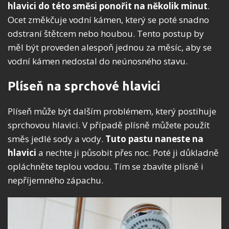
hlavici do této směsi ponořit na několik minut
.
Ocet změkčuje vodní kámen, který se poté snadno
odstraní štětcem nebo houbou. Tento postup by
měl být proveden alespoň jednou za měsíc, aby se
vodní kámen nedostal do neúnosného stavu.
Plíseň na sprchové hlavici
Plíseň může být dalším problémem, který postihuje
sprchovou hlavici. V případě plísně můžete použít
směs jedlé sody a vody.
Tuto pastu naneste na
hlavici
a nechte ji působit přes noc. Poté ji důkladně
opláchněte teplou vodou. Tím se zbavíte plísně i
nepříjemného zápachu.