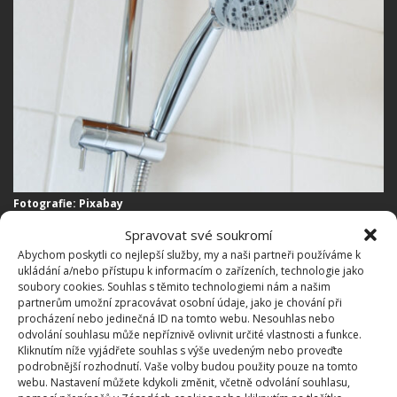
Fotografie: Pixabay
Spravovat své soukromí
Nezapomeňte, že plíseň se může objevit i jinde v
Abychom poskytli co nejlepší služby, my a naši partneři používáme k
koupelně. Dbejte na pravidelné větrání, udržování
ukládání a/nebo přístupu k informacím o zařízeních, technologie jako
sucha a pravidelnou údržbu v celém prostoru
soubory cookies. Souhlas s těmito technologiemi nám a našim
partnerům umožní zpracovávat osobní údaje, jako je chování při
koupelny. To pomůže zabránit růstu plísně a udržet
procházení nebo jedinečná ID na tomto webu. Nesouhlas nebo
vaši koupelnu čistou a zdravou. Závěrem platí, že
odvolání souhlasu může nepříznivě ovlivnit určité vlastnosti a funkce.
Kliknutím níže vyjádřete souhlas s výše uvedeným nebo proveďte
sprchové hlavici byste měli věnovat tolik
podrobnější rozhodnutí. Vaše volby budou použity pouze na tomto
pozornosti
, kolik si zaslouží. Pravidelná údržba a
webu. Nastavení můžete kdykoli změnit, včetně odvolání souhlasu,