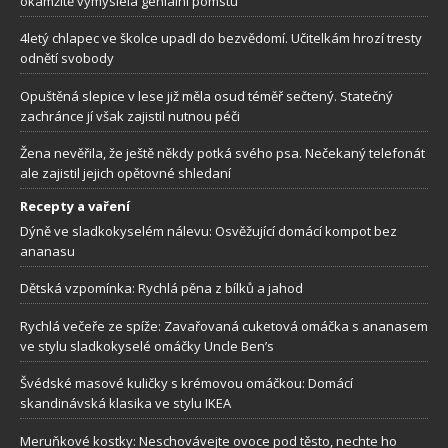
okamžitě vymyslela geniální pomstu
4letý chlapec ve školce upadl do bezvědomí. Učitelkám hrozí tresty
odnětí svobody
Opuštěná slepice v lese již měla osud téměř sečtený. Statečný
zachránce jí však zajistil nutnou péči
Žena nevěřila, že ještě někdy potká svého psa. Nečekaný telefonát
ale zajistil jejich opětovné shledaní
Recepty a vaření
Dýně ve sladkokyselém nálevu: Osvěžující domácí kompot bez
ananasu
Dětská vzpomínka: Rychlá pěna z bílků a jahod
Rychlá večeře ze spíže: Zavařovaná cuketová omáčka s ananasem
ve stylu sladkokyselé omáčky Uncle Ben’s
Švédské masové kuličky s krémovou omáčkou: Domácí
skandinávská klasika ve stylu IKEA
Meruňkové kostky: Neschovávejte ovoce pod těsto, nechte ho