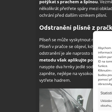
potýkat s prachem a špínou
. Vezmě
několikrát přetřete spáry mezi obklady
ochrání před dalším vznikem plísní.
Odstranění plísně z prač
Plíseň se může vyskytnout nejen na z
Plíseň v pračce se objeví, když se koup
Abychom p
informací
odstranění je ale naprosto snadné a 
našim par
metodu však aplikujte pouze v pr
ID na tom
funkce.
nasypte dva hrnky jedlé sody a do zás
Kliknutím
zapněte, nejlépe na vysokou teplotu. 
budou pou
pomocí př
vytřete hadrem.
obrazovky
Statist
Ukládání
obsahu, 