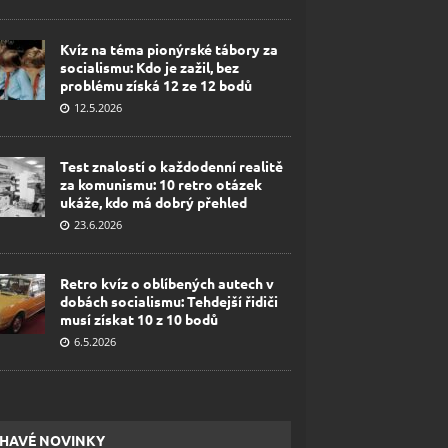
Kvíz na téma pionýrské tábory za
socialismu: Kdo je zažil, bez
problému získá 12 ze 12 bodů
12.5.2026
Test znalostí o každodenní realitě
za komunismu: 10 retro otázek
ukáže, kdo má dobrý přehled
23.6.2026
Retro kvíz o oblíbených autech v
dobách socialismu: Tehdejší řidiči
musí získat 10 z 10 bodů
6.5.2026
HAVÉ NOVINKY