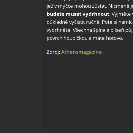
jež v myčce mohou zůstat. Nicméně j
budete muset vydrhnout
. Vyjměte 
důkladně vyčistit ručně. Poté si namíc
vydrhněte. Všechna špína a plíseň půj
povrch houbičkou a máte hotovo.
Zdroj:
Athensmagazine