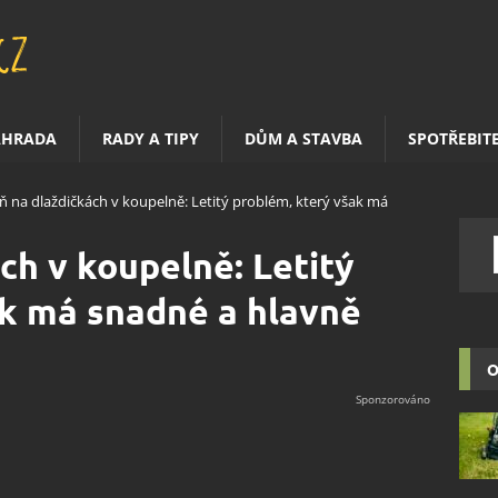
AHRADA
RADY A TIPY
DŮM A STAVBA
SPOTŘEBIT
eň na dlaždičkách v koupelně: Letitý problém, který však má
ch v koupelně: Letitý
ak má snadné a hlavně
O