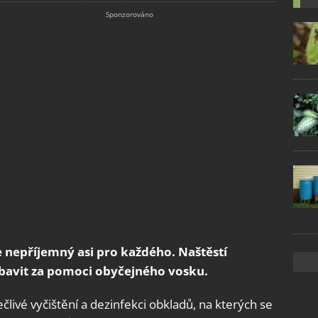
je nepříjemný asi pro každého. Naštěstí
í zbavit za pomoci obyčejného vosku.
livé vyčištění a dezinfekci obkladů, na kterých se