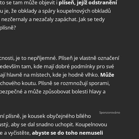
to se tam může objevit i
plíseň, jejíž odstranění
ou je, že obklady a spáry koupelnových obkladů
y nezčernaly a nezačaly zapáchat. Jak se tedy
plísně?
nosti, je to nepříjemné. Plíseň je vlastně označení
především tam, kde mají dobré podmínky pro své
ají hlavně na místech, kde je hodně vlhko.
Může
chového koutu. Plísně se rozmnožují sporami,
ebezpečné a může způsobovat bolesti hlavy a
ní plísně, je kousek obyčejného bílého
hustý, aby se dal snadno uchopit. Koupelnovou
e a vyčistěte,
abyste se do toho nemuseli