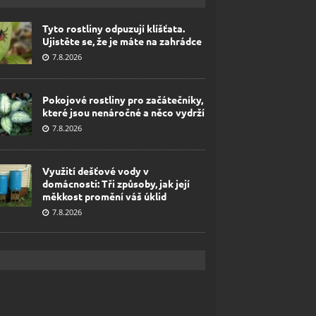
Tyto rostliny odpuzují klíšťata.
Ujistěte se, že je máte na zahrádce
7.8.2026
Pokojové rostliny pro začátečníky,
které jsou nenáročné a něco vydrží
7.8.2026
Využití dešťové vody v
domácnosti: Tři způsoby, jak její
měkkost promění váš úklid
7.8.2026