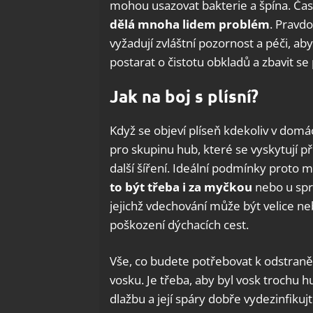
mohou usazovat bakterie a špína. Čas
dělá mnoha lidem problém
. Pravd
vyžadují zvláštní pozornost a péči, ab
postarat o čistotu obkladů a zbavit se 
Jak na boj s plísní?
Když se objeví plíseň kdekoliv v domác
pro skupinu hub, které se vyskytují 
další šíření. Ideální podmínky proto m
to být třeba i za myčkou
nebo u spr
jejichž vdechování může být velice n
poškození dýchacích cest.
Vše, co budete potřebovat k odstraně
vosku. Je třeba, aby byl vosk trochu 
dlažbu a její spáry dobře vydezinfikujt