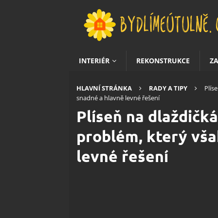
INTERIÉR
REKONSTRUKCE
Z
HLAVNÍ STRÁNKA
RADY A TIPY
Plís
snadné a hlavně levné řešení
Plíseň na dlaždičká
problém, který vš
levné řešení