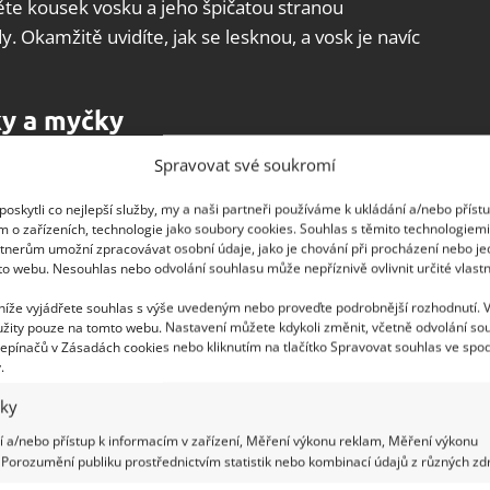
te kousek vosku a jeho špičatou stranou
. Okamžitě uvidíte, jak se lesknou, a vosk je navíc
ky a myčky
Spravovat své soukromí
dech a obkladech, ale i v pračce nebo myčce.
elna příliš zapaří horkem a vlhkostí. Její
oskytli co nejlepší služby, my a naši partneři používáme k ukládání a/nebo příst
m o zařízeních, technologie jako soubory cookies. Souhlas s těmito technologiem
postačí vám k tomu pouze jedlá soda a ocet.
Tuto
tnerům umožní zpracovávat osobní údaje, jako je chování při procházení nebo j
ázdné pračce
. Do prázdného bubnu pračky
to webu. Nesouhlas nebo odvolání souhlasu může nepříznivě ovlivnit určité vlastn
obníku na prací prášek nalijte ocet. Pračku poté
 níže vyjádřete souhlas s výše uvedeným nebo proveďte podrobnější rozhodnutí. 
Jakmile program skončí, pračku a zbytky špíny
žity pouze na tomto webu. Nastavení můžete kdykoli změnit, včetně odvolání so
epínačů v Zásadách cookies nebo kliknutím na tlačítko Spravovat souhlas ve spod
.
iky
 a/nebo přístup k informacím v zařízení, Měření výkonu reklam, Měření výkonu
Porozumění publiku prostřednictvím statistik nebo kombinací údajů z různých zdr