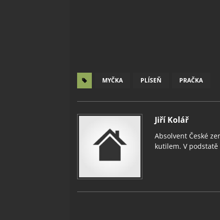
MYČKA
PLÍSEŇ
PRAČKA
Jiří Kolář
Absolvent České zem
kutilem. V podstatě v