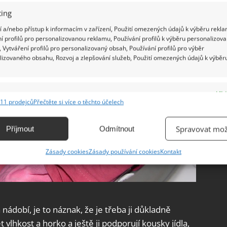
ing
 a/nebo přístup k informacím v zařízení, Použití omezených údajů k výběru rekla
í profilů pro personalizovanou reklamu, Používání profilů k výběru personalizov
 Vytváření profilů pro personalizovaný obsah, Používání profilů pro výběr
lizovaného obsahu, Rozvoj a zlepšování služeb, Použití omezených údajů k výběr
e
Vžd
11 prodejců
Přečtěte si více o těchto účelech
ání a kombinování údajů z jiných zdrojů údajů, Propojení různých zařízení,
kace zařízení na základě automaticky přenášených informací.
Spravovat mož
Příjmout
Odmítnout
ání přesných údajů o zeměpisné poloze, Identifikace zařízení na
Zásady cookies
Zásady používání cookies
Kontakt
ě aktivně vyžádaných informací.
ění bezpečnosti, předcházení a zjišťování podvodů a
ňování chyb, Poskytování a zobrazování reklamy a obsahu,
Vžd
nádobí, je to náznak, že je třeba ji důkladně
ní a sdělování voleb ochrany osobních údajů.
t vlhkost a horko a ještě ji podporují kousky jídla,