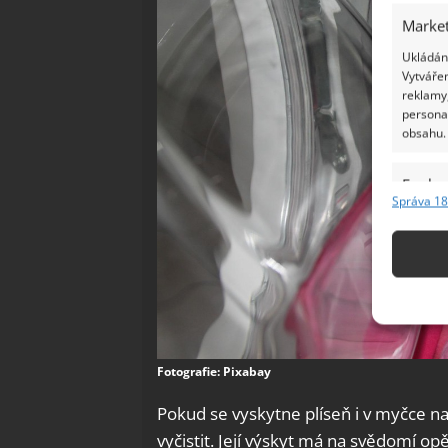
Market
Ukládání
Vytvářen
reklamy,
persona
obsahu.
Funkc
Správa 18
Přiřazov
Identifi
Použív
základ
Zajišt
Fotografie: Pixabay
odstra
Pokud se vyskytne plíseň i v myčce na 
Ukládá
vyčistit. Její výskyt má na svědomí opě