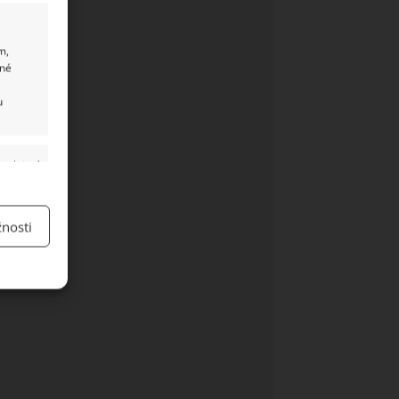
m,
ané
u
y aktivní
nosti
y aktivní