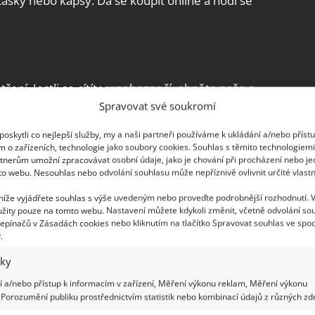
šky nebo kapsy. Dá se koupit online a hodí se
ření. Jestli se cítíte v nebezpečí, ohněte paže a
Spravovat své soukromí
 místo, na které se pes instinktivně vrhne jako na
ežité tepny a žíly.
oskytli co nejlepší služby, my a naši partneři používáme k ukládání a/nebo příst
m o zařízeních, technologie jako soubory cookies. Souhlas s těmito technologiem
tnerům umožní zpracovávat osobní údaje, jako je chování při procházení nebo j
to webu. Nesouhlas nebo odvolání souhlasu může nepříznivě ovlivnit určité vlastn
 níže vyjádřete souhlas s výše uvedeným nebo proveďte podrobnější rozhodnutí. 
žity pouze na tomto webu. Nastavení můžete kdykoli změnit, včetně odvolání so
epínačů v Zásadách cookies nebo kliknutím na tlačítko Spravovat souhlas ve spod
.
iky
 a/nebo přístup k informacím v zařízení, Měření výkonu reklam, Měření výkonu
Porozumění publiku prostřednictvím statistik nebo kombinací údajů z různých zdr