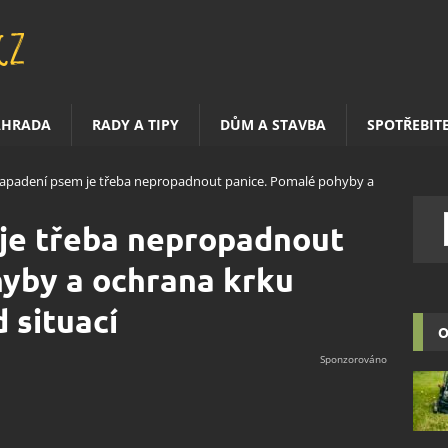
AHRADA
RADY A TIPY
DŮM A STAVBA
SPOTŘEBIT
napadení psem je třeba nepropadnout panice. Pomalé pohyby a
 je třeba nepropadnout
hyby a ochrana krku
d situací
O