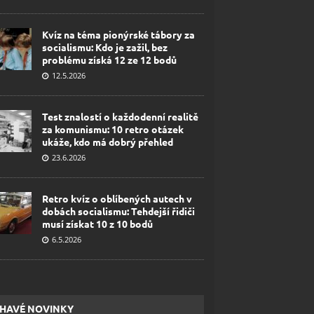
Kvíz na téma pionýrské tábory za
socialismu: Kdo je zažil, bez
problému získá 12 ze 12 bodů
12.5.2026
Test znalostí o každodenní realitě
za komunismu: 10 retro otázek
ukáže, kdo má dobrý přehled
23.6.2026
Retro kvíz o oblíbených autech v
dobách socialismu: Tehdejší řidiči
musí získat 10 z 10 bodů
6.5.2026
HAVÉ NOVINKY