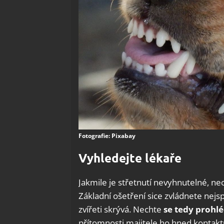
Fotografie: Pixabay
Vyhledejte lékaře
Jakmile je střetnutí nevyhnutelné, ne
Základní ošetření sice zvládnete nejsp
zvířeti skrývá. Nechte
se tedy prohlé
přítomnosti majitele ho hned kontaktu