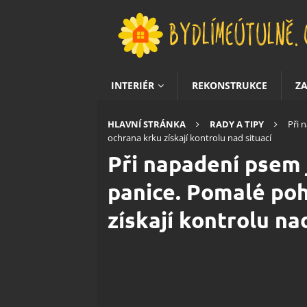
INTERIÉR
REKONSTRUKCE
Z
HLAVNÍ STRÁNKA
RADY A TIPY
Při 
ochrana krku získají kontrolu nad situací
Při napadení psem
panice. Pomalé po
získají kontrolu na