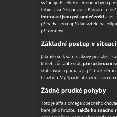
vyžaduje 6 celkem jednoduchých postu
fobii – jasně to poznají. Pamatujte ov
interakcí jsou psi společenští
a jeji
případy jsou například vzteklina, pří
přítomnost.
Základní postup v situaci
Jakmile se k vám rizikový pes blíží, j
křičet, zůstaňte stát,
přerušte oční k
stát rovně a pomalu jít přímo k němu
hrozbou. V případě ohrožení jsou na ř
Žádné prudké pohyby
Toto je alfa a omega obecného chován
bere jako hrozbu,
takže ho snadno r