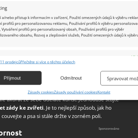
ing
 a/nebo přístup k informacím v zařízení, Použití omezených údajů k výběru rekla
í profilů pro personalizovanou reklamu, Používání profilů k výběru personalizov
 Vytváření profilů pro personalizovaný obsah, Používání profilů pro výběr
lizovaného obsahu, Rozvoj a zlepšování služeb, Použití omezených údajů k výběr
e
Vžd
11 prodejců
Přečtěte si více o těchto účelech
ání a kombinování údajů z jiných zdrojů údajů, Propojení různých zařízení,
kace zařízení na základě automaticky přenášených informací.
Příjmout
Odmítnout
Spravovat mož
ání přesných údajů o zeměpisné poloze, Identifikace zařízení na
Zásady cookies
Zásady používání cookies
Kontakt
ě aktivně vyžádaných informací.
 ale akorát ze sebe uděláte kořist. Jednoduše stůjte
t zády ke zvířeti
. Je to nejlepší způsob, jak ho
ění bezpečnosti, předcházení a zjišťování podvodů a
couvejte a psa si stále držte v zorném poli.
ňování chyb, Poskytování a zobrazování reklamy a obsahu,
Vžd
ní a sdělování voleb ochrany osobních údajů.
ornost