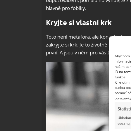
odpuzovačem, pomalu ho vyndejte z ta
hlavně pro fobiky.
Kryjte si vlastní krk
Toto není metafora, ale konkrétní opat
zakryjte si krk. Je to životně důležité
první. A jsou v něm pro vás životně důl
Abychom p
informací
našim par
ID na tom
funkce.
Kliknutím
budou pou
pomocí př
obrazovky
Statist
Ukládání
obsahu, 