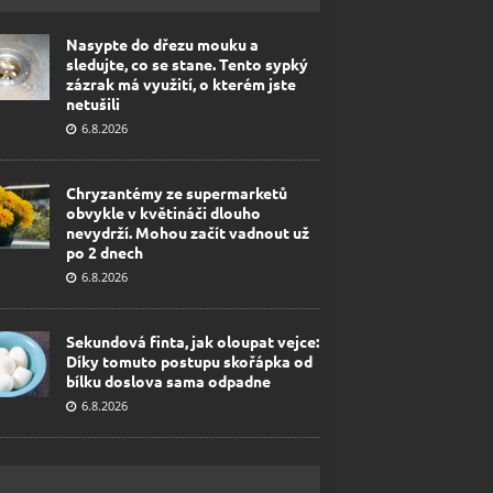
Nasypte do dřezu mouku a
sledujte, co se stane. Tento sypký
zázrak má využití, o kterém jste
netušili
6.8.2026
Chryzantémy ze supermarketů
obvykle v květináči dlouho
nevydrží. Mohou začít vadnout už
po 2 dnech
6.8.2026
Sekundová finta, jak oloupat vejce:
Díky tomuto postupu skořápka od
bílku doslova sama odpadne
6.8.2026