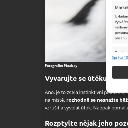
Market
Ukládání
Vytvářen
reklamy,
persona
obsahu.
Funkc
Správa 18
Přiřazov
Fotografie: Pixabay
Identifi
Vyvarujte se útěku
Použív
základ
Ano, je to zcela instinktivní pokušení,
na místě,
rozhodně se nesnažte běže
Zajišt
vzrušit a vyvolat útok. Naopak pomalu 
odstra
Ukládá
Rozptylte nějak jeho poz