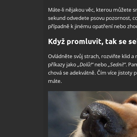
Máte-li nějakou věc, kterou můžete s
sekund odvedete psovu pozornost, co
případně k jinému opatření nebo zhod
Když promluvit, tak se 
Ovládněte svůj strach, rozviňte klid a
příkazy jako
„Dolů!“
nebo
„Sedni!“
. Pa
chová se adekvátně. Čím více jistoty p
máte.