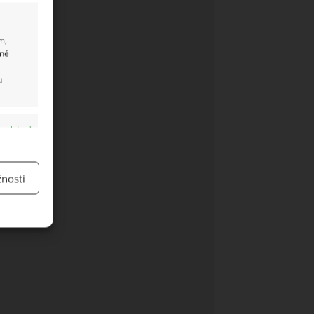
m,
ané
u
y aktivní
nosti
y aktivní