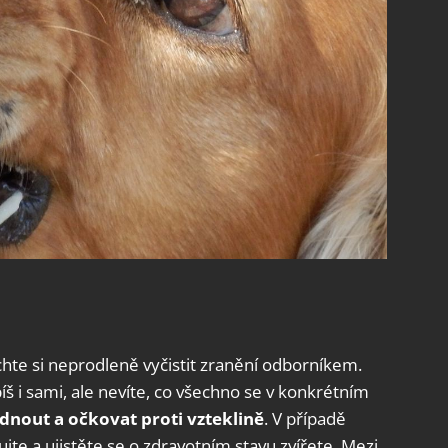
chte si neprodleně vyčistit zranění odborníkem.
íš i sami, ale nevíte, co všechno se v konkrétním
dnout a očkovat proti vzteklině
. V případě
jte a ujistěte se o zdravotním stavu zvířete. Mezi