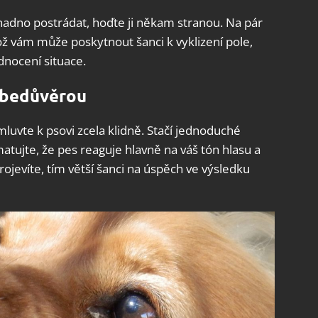
nadno postrádat, hoďte ji někam stranou. Na pár
ž vám může poskytnout šanci k vyklizení pole,
nocení situace.
sebedůvěrou
 mluvte k psovi zcela klidně. Stačí jednoduché
matujte, že pes reaguje hlavně na váš tón hlasu a
rojevíte, tím větší šanci na úspěch ve výsledku