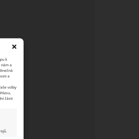
upu k
i nám a
edinečná
osti a
Vaše volby
uhlasu,
ní části
ojů.