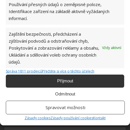
nesekání trávy. Záleží i na prostředku a lokaci
Používání přesných údajů o zeměpisné poloze,
1.6.2026
Identifikace zařízení na základě aktivně vyžádaných
informací.
Kvíz na téma pionýrské tábory za socialismu:
Kdo je zažil, bez problému získá 12 ze 12 bodů
Zajištění bezpečnosti, předcházení a
12.5.2026
zjišťování podvodů a odstraňování chyb,
Poskytování a zobrazování reklamy a obsahu,
Vždy aktivní
Ukládání a sdělování voleb ochrany osobních
Test znalostí o každodenní realitě za
komunismu: 10 retro otázek ukáže, kdo má
údajů.
dobrý přehled
Správa 1811 prodejců
Přečtěte si více o těchto účelech
23.6.2026
Příjmout
Retro kvíz o oblíbených autech v dobách
Odmítnout
socialismu: Tehdejší řidiči musí získat 10 z 10
bodů
6.5.2026
Spravovat možnosti
Zásady cookies
Zásady používání cookies
Kontakt