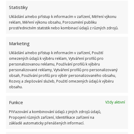
Jiří Kolář
Statistiky
Absolvent České zemědělské
univerzity, který je již od malička
Ukládání a/nebo přístup k informacím v zařízení, Měření výkonu
reklam, Měření výkonu obsahu, Porozumění publiku
velkým kutilem. V podstatě vše, co je
prostřednictvím statistik nebo kombinací údajů z různých zdrojů.
možné najít v j...
[Více o autorovi]
Marketing
Ukládání a/nebo přístup k informacím v zařízení, Použití
omezených údajů k výběru reklam, Vytváření profilů pro
personalizovanou reklamu, Používání profilů k výběru
personalizované reklamy, Vytváření profilů pro personalizovaný
obsah, Používání profilů pro výběr personalizovaného obsahu,
Rozvoj a zlepšování služeb, Použití omezených údajů k výběru
obsahu.
Funkce
Vždy aktivní
Přiřazování a kombinování údajů z jiných zdrojů údajů,
OBLÍBENÉ ČLÁNKY
Propojení různých zařízení, Identifikace zařízení na
základě automaticky přenášených informací.
Pokuta až 10 000 Kč hrozí za nesprávné sekání i