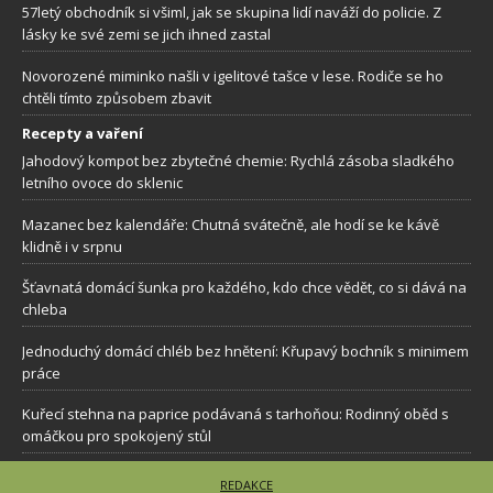
57letý obchodník si všiml, jak se skupina lidí naváží do policie. Z
lásky ke své zemi se jich ihned zastal
Novorozené miminko našli v igelitové tašce v lese. Rodiče se ho
chtěli tímto způsobem zbavit
Recepty a vaření
Jahodový kompot bez zbytečné chemie: Rychlá zásoba sladkého
letního ovoce do sklenic
Mazanec bez kalendáře: Chutná svátečně, ale hodí se ke kávě
klidně i v srpnu
Šťavnatá domácí šunka pro každého, kdo chce vědět, co si dává na
chleba
Jednoduchý domácí chléb bez hnětení: Křupavý bochník s minimem
práce
Kuřecí stehna na paprice podávaná s tarhoňou: Rodinný oběd s
omáčkou pro spokojený stůl
REDAKCE