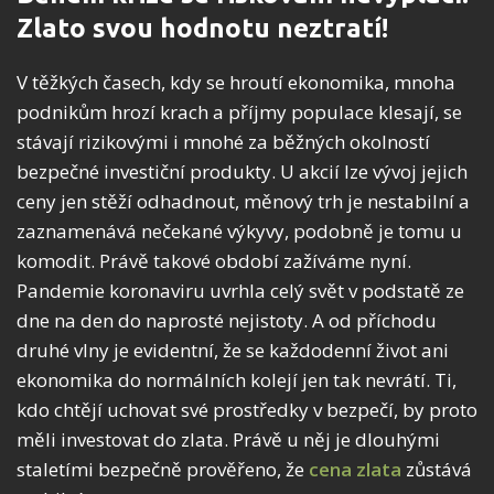
Zlato svou hodnotu neztratí!
V těžkých časech, kdy se hroutí ekonomika, mnoha
podnikům hrozí krach a příjmy populace klesají, se
stávají rizikovými i mnohé za běžných okolností
bezpečné investiční produkty. U akcií lze vývoj jejich
ceny jen stěží odhadnout, měnový trh je nestabilní a
zaznamenává nečekané výkyvy, podobně je tomu u
komodit. Právě takové období zažíváme nyní.
Pandemie koronaviru uvrhla celý svět v podstatě ze
dne na den do naprosté nejistoty. A od příchodu
druhé vlny je evidentní, že se každodenní život ani
ekonomika do normálních kolejí jen tak nevrátí. Ti,
kdo chtějí uchovat své prostředky v bezpečí, by proto
měli investovat do zlata. Právě u něj je dlouhými
staletími bezpečně prověřeno, že
cena zlata
zůstává