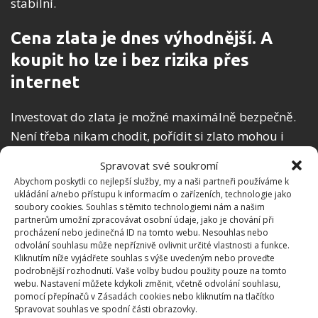
stabilní.
Cena zlata je dnes výhodnější. A
koupit ho lze i bez rizika přes
internet
Investovat do zlata je možné maximálně bezpečně.
Není třeba nikam chodit, pořídit si zlato mohou i
lidé v karanténě či v izolaci. V e-shopu se
Spravovat své soukromí
sedmnáctiletou tradicí na www.zlate-mince.cz jsou
Abychom poskytli co nejlepší služby, my a naši partneři používáme k
dostupné jak švýcarské zlaté cihličky, tak i zlaté
ukládání a/nebo přístupu k informacím o zařízeních, technologie jako
soubory cookies. Souhlas s těmito technologiemi nám a našim
mince. A v nabídce je kromě zlata i stříbro.
partnerům umožní zpracovávat osobní údaje, jako je chování při
procházení nebo jedinečná ID na tomto webu. Nesouhlas nebo
odvolání souhlasu může nepříznivě ovlivnit určité vlastnosti a funkce.
Kliknutím níže vyjádřete souhlas s výše uvedeným nebo proveďte
podrobnější rozhodnutí. Vaše volby budou použity pouze na tomto
webu. Nastavení můžete kdykoli změnit, včetně odvolání souhlasu,
pomocí přepínačů v Zásadách cookies nebo kliknutím na tlačítko
Spravovat souhlas ve spodní části obrazovky.