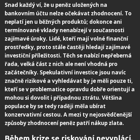
Snad každý ví, že u peněz uložených na
bankovním účtu nelze očekávat zhodnocení. To
neplatí jen u běžných produktů; dokonce ani
termínované vklady nenabízejí v současnosti
zajímavé úroky. Lidé, kteří mají volné finanční
prostředky, proto stále častěji hledají zajímavé
investiční příležitosti. Těch se nabízí nepřeberná
řada, velká část z nich ale není vhodná pro
začátečníky. Spekulativní investice jsou navíc
značně rizikové a vyhledávat by je měli pouze ti,
kteří se v problematice opravdu dobře orientují a
mohou si dovolit i případnou ztrátu. Většina
populace by se tedy raději měla ubírat
konzervativní cestou. A mezi ty nejosvědčenější
způsoby zhodnocení peněz patří nákup zlata.
Během krize se riskování nevyplácí.