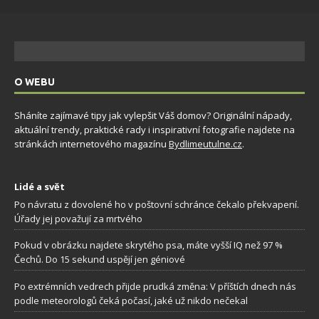
O WEBU
Sháníte zajímavé tipy jak vylepšit Váš domov? Originální nápady,
aktuální trendy, praktické rady i inspirativní fotografie najdete na
stránkách internetového magazínu
Bydlimeutulne.cz
.
Lidé a svět
Po návratu z dovolené ho v poštovní schránce čekalo překvapení.
Úřady jej považují za mrtvého
Pokud v obrázku najdete skrytého psa, máte vyšší IQ než 97 %
Čechů. Do 15 sekund uspějí jen géniové
Po extrémních vedrech přijde prudká změna: V příštích dnech nás
podle meteorologů čeká počasí, jaké už nikdo nečekal