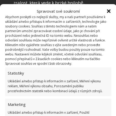
zralost, která vede k brzké hnilobě.
Stopka
– zajímavým faktorem pro výběr jablka
Spravovat své soukromí
Abychom poskytli co nejlepší služby, my a naši partneři používáme k
je rovněž barva stopky, neboť ta, která je
ukládání a/nebo přístupu k informacím o zařízeních, technologie jako
relativně zelená, ještě před nedávnem držela
soubory cookies. Souhlas s těmito technologiemi nám a našim
partnerům umožní zpracovávat osobní údaje, jako je chování při
jablko na stromě. Plod je tedy čerstvý.
procházení nebo jedinečná ID na tomto webu. Nesouhlas nebo
Bubák
– umístění bubáku, respektive jeho
odvolání souhlasu může nepříznivě ovlivnit určité vlastnosti a funkce.
Kliknutím níže vyjádřete souhlas s výše uvedeným nebo proveďte
„zapuštění“, je zásadní. Jablko s bubákem
podrobnější rozhodnutí. Vaše volby budou použity pouze na tomto
schovaným hluboko v „kráteru“ bude totiž
webu. Nastavení můžete kdykoli změnit, včetně odvolání souhlasu,
pomocí přepínačů v Zásadách cookies nebo kliknutím na tlačítko
chutnější.
Spravovat souhlas ve spodní části obrazovky.
Statistiky
Vodní meloun přizná svou barvu
Ukládání a/nebo přístup k informacím v zařízení, Měření výkonu
i chuť už při výběru v obchodě.
Nejdůležitější je skvrna na
reklam, Měření výkonu obsahu, Porozumění publiku
spodní straně
prostřednictvím statistik nebo kombinací údajů z různých zdrojů.
Marketing
Po zakoupení jablek je nezapomeňte dobře
Ukládání a/nebo přístup k informacím v zařízení, Použití
uskladnit, abyste si je mohli užít co nejdéle. Pár tipů,