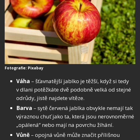
Fotografie: Pixabay
Váha
– šťavnatější jablko je těžší, když si tedy
v dlani potěžkáte dvě podobně velká od stejné
odrůdy, jistě najdete vítěze.
Barva
– sytě červená jablka obvykle nemají tak
výraznou chuť jako ta, která jsou nerovnoměrné
„opálená“ nebo mají na povrchu žíhání.
Vůně
– opojná vůně může značit přílišnou