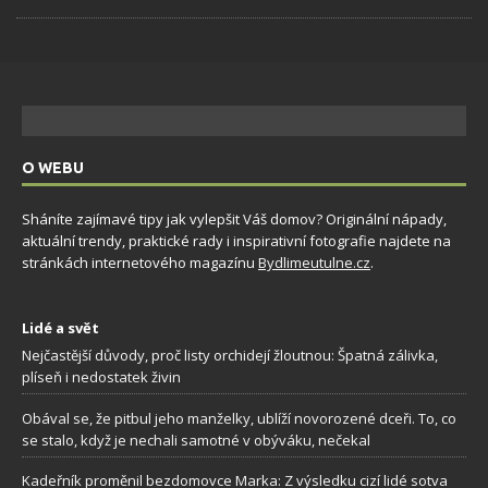
O WEBU
Sháníte zajímavé tipy jak vylepšit Váš domov? Originální nápady,
aktuální trendy, praktické rady i inspirativní fotografie najdete na
stránkách internetového magazínu
Bydlimeutulne.cz
.
Lidé a svět
Nejčastější důvody, proč listy orchidejí žloutnou: Špatná zálivka,
plíseň i nedostatek živin
Obával se, že pitbul jeho manželky, ublíží novorozené dceři. To, co
se stalo, když je nechali samotné v obýváku, nečekal
Kadeřník proměnil bezdomovce Marka: Z výsledku cizí lidé sotva