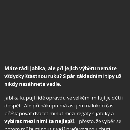
Máte rádi jablka, ale při jejich výběru nemáte
vždycky šťastnou ruku? S pár základními tipy už
nikdy nesáhnete vedle.
Jablka kupují lidé opravdu ve velkém, milují je děti i
dospělí. Ale při nákupu má asi jen málokdo čas
přešlapovat dvacet minut mezi regály s jablky a
vybírat mezi nimi ta nejlepší
. I přesto, že výběr se
potom může minout s vaší preferovanou chutí.