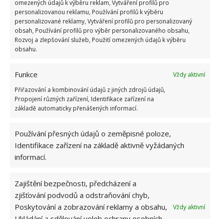
omezených údajů k výběru reklam, Vytváření profilů pro
jak správně jablka skladovat
, najdete i na
personalizovanou reklamu, Používání profilů k výběru
personalizované reklamy, Vytváření profilů pro personalizovaný
BydlímeÚtulně.
obsah, Používání profilů pro výběr personalizovaného obsahu,
Rozvoj a zlepšování služeb, Použití omezených údajů k výběru
obsahu.
Funkce
Vždy aktivní
Přiřazování a kombinování údajů z jiných zdrojů údajů,
Propojení různých zařízení, Identifikace zařízení na
základě automaticky přenášených informací.
Používání přesných údajů o zeměpisné poloze,
Identifikace zařízení na základě aktivně vyžádaných
informací.
Zajištění bezpečnosti, předcházení a
zjišťování podvodů a odstraňování chyb,
Poskytování a zobrazování reklamy a obsahu,
Vždy aktivní
Ukládání a sdělování voleb ochrany osobních