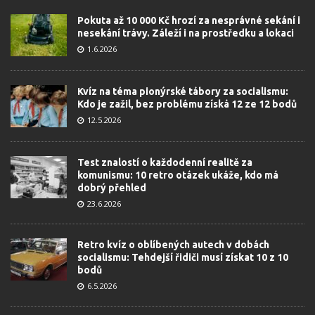
Pokuta až 10 000 Kč hrozí za nesprávné sekání i
nesekání trávy. Záleží i na prostředku a lokaci
1.6.2026
Kvíz na téma pionýrské tábory za socialismu:
Kdo je zažil, bez problému získá 12 ze 12 bodů
12.5.2026
Test znalostí o každodenní realitě za
komunismu: 10 retro otázek ukáže, kdo má
dobrý přehled
23.6.2026
Retro kvíz o oblíbených autech v dobách
socialismu: Tehdejší řidiči musí získat 10 z 10
bodů
6.5.2026