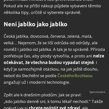
Pokud ale na příští nákup půjdete vybaveni těmito
několika tipy, určitě si vyberete správně.
Není jablko jako jablko
Česká jablka, dovozová, červená, zelená, malá,
velká… Nejenom, že se liší odrůda od odrůdy, ale
rovněž i jablko od jablka. A tak je to správně. Příroda
potřebuje čas, aby plody vytvořila, a proto ani
nelze
očekávat, že všechna budou vypadat stejně
. I
když je samozřejmě otázkou, na jak ještě dlouho,
neboť do šlechtění se podle
ČeskéhoRozhlasu
angažují už i moderní technologie.
Zpět ale k dnešním plodům. Jak se praví:
„kdo jablko denně sní, k tomu lékař nechodí.“ Takže
pokud i vy si
chcete pojistit své zdraví
, ale