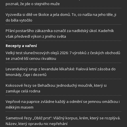
poznali, že jde o stejného muže
Vyzvedla si dítě ve školce a jela domů. To, co našla na jeho těle, ji
do běla vytočilo
Přání postaršího zákazníka označil za nadlidský úkol. Kadeřník
však předvedl výkon z jiného světa
Recepty a vaření
Velký test slunečnicových olejů 2026: 7 výrobků z českých obchodů
se značně liší cenou i kvalitou
Levandulový sirup z levandule lékařské: Fialová letní zásoba do
limonády, čaje i dezertů
Kokosové řezy se šlehačkou: Jednoduchý moučník, který si
zamiluje celá rodina
Vepřové na paprice zvládne každý a odmění se jemnou omáčkou i
měkkým masem
Sametové řezy „Obliž prst”: Vláčný korpus, krém, který se rozplývá.
Název, který opravdu nic nepřehání