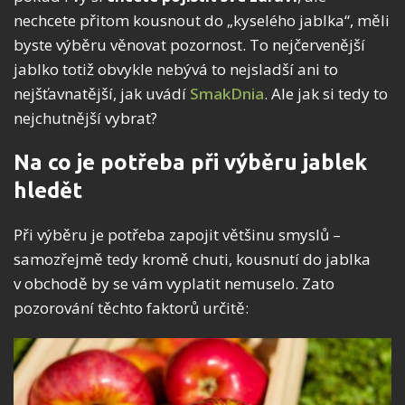
nechcete přitom kousnout do „kyselého jablka“, měli
byste výběru věnovat pozornost. To nejčervenější
jablko totiž obvykle nebývá to nejsladší ani to
nejšťavnatější, jak uvádí
SmakDnia
. Ale jak si tedy to
nejchutnější vybrat?
Na co je potřeba při výběru jablek
hledět
Při výběru je potřeba zapojit většinu smyslů –
samozřejmě tedy kromě chuti, kousnutí do jablka
v obchodě by se vám vyplatit nemuselo. Zato
pozorování těchto faktorů určitě: