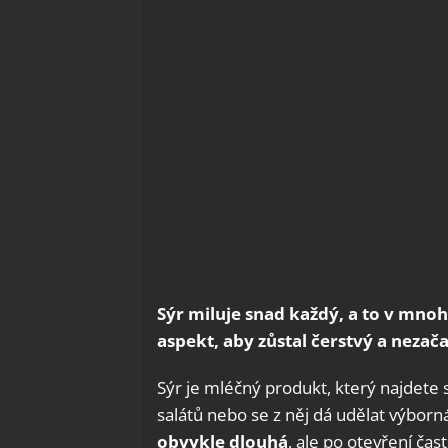
Sýr miluje snad každý, a to v mnoh
aspekt, aby zůstal čerstvý a nezača
Sýr je mléčný produkt, který najdete 
salátů nebo se z něj dá udělat výbo
obvykle dlouhá
, ale po otevření čas