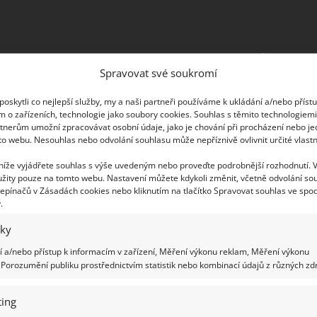
chnoucí sýr. To vše se děje kvůli
Spravovat své soukromí
Je velmi důležité uchovávat sýr v dostatečném
jlépe chutná při pokojové teplotě
, avšak
oskytli co nejlepší služby, my a naši partneři používáme k ukládání a/nebo příst
m o zařízeních, technologie jako soubory cookies. Souhlas s těmito technologiem
ednice a čekat, až se zahřeje. Odřízněte pouze
tnerům umožní zpracovávat osobní údaje, jako je chování při procházení nebo j
 nechte uležet v lednici.
to webu. Nesouhlas nebo odvolání souhlasu může nepříznivě ovlivnit určité vlastn
 níže vyjádřete souhlas s výše uvedeným nebo proveďte podrobnější rozhodnutí. 
žity pouze na tomto webu. Nastavení můžete kdykoli změnit, včetně odvolání so
epínačů v Zásadách cookies nebo kliknutím na tlačítko Spravovat souhlas ve spod
.
iky
 a/nebo přístup k informacím v zařízení, Měření výkonu reklam, Měření výkonu
Porozumění publiku prostřednictvím statistik nebo kombinací údajů z různých zdr
ing