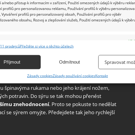
 a/nebo přístup k informacím v zařízení, Použití omezených údajů k výběru rekla
í profilů pro personalizovanou reklamu, Používání profilů k výběru personalizov
 Vytváření profilů pro personalizovaný obsah, Používání profilů pro výběr
lizovaného obsahu, Rozvoj a zlepšování služeb, Použití omezených údajů k výběr
e
Vžd
11 prodejců
Přečtěte si více o těchto účelech
ání a kombinování údajů z jiných zdrojů údajů, Propojení různých zařízení,
kace zařízení na základě automaticky přenášených informací.
Spravovat mož
Příjmout
Odmítnout
ání přesných údajů o zeměpisné poloze, Identifikace zařízení na
Zásady cookies
Zásady používání cookies
Kontakt
ě aktivně vyžádaných informací.
ýru špinavýma rukama nebo jeho krájení nožem,
ění bezpečnosti, předcházení a zjišťování podvodů a
jiných potravin. Do sýru se tak mohou přenést
ňování chyb, Poskytování a zobrazování reklamy a obsahu,
Vžd
ejšímu znehodnocení
. Proto se pokuste to nedělat
ní a sdělování voleb ochrany osobních údajů.
cí se sýrem omyjte. Předejdete tak jeho rychlejší