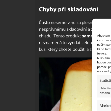
Chyby při skladování
Často neseme vinu za plesnivějící a pá
nesprávnému skladování a zacházení. 
chladu. Tento produkt
samozřejmě ne
Abychom p
informací
neznamená to vyndat celou kostku z l
našim par
kus, který chcete použít, a zbytek sýru
ID na tom
funkce.
Kliknutím
budou pou
pomocí př
obrazovky
Statist
Ukládání
obsahu, 
Market