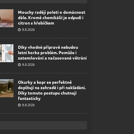
Mouchy raději poletí o domácnost
dále. Kromě chemikálií je odpudí i
citron s hřebíčkem
8.8.2026
Díky vhodné přípravě nebudou
letní horka problém. Pomůže i
zatemňování a načasované větrání
8.8.2026
Okurky a kopr se perfektně
doplňují na zahradě i při nakládání.
Díky tomuto postupu chutnají
fantasticky
8.8.2026