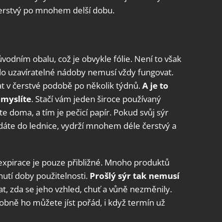
 čerstvý po mnohem delší dobu.
vodním obalu, což je obvykle fólie. Není to však
do uzavíratelné nádoby nemusí vždy fungovat.
vat v čerstvé podobě po několik týdnů.
A je to
myslíte
. Stačí vám jeden široce používaný
 doma, a tím je pečicí papír. Pokud svůj sýr
 dáte do lednice, vydrží mnohem déle čerstvý a
expirace je pouze přibližné. Mnoho produktů
nutí doby použitelnosti.
Prošlý sýr tak nemusí
vat, zda se jeho vzhled, chuť a vůně nezměnily.
obně ho můžete jíst pořád, i když termín už