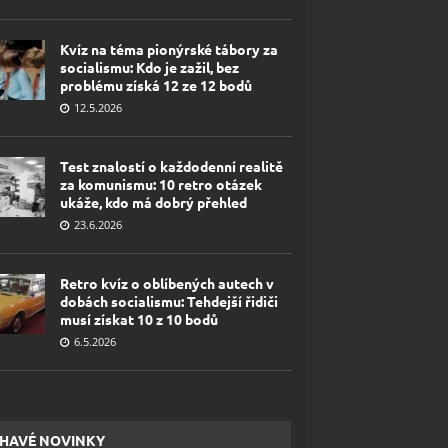
Kvíz na téma pionýrské tábory za
socialismu: Kdo je zažil, bez
problému získá 12 ze 12 bodů
12.5.2026
Test znalostí o každodenní realitě
za komunismu: 10 retro otázek
ukáže, kdo má dobrý přehled
23.6.2026
Retro kvíz o oblíbených autech v
dobách socialismu: Tehdejší řidiči
musí získat 10 z 10 bodů
6.5.2026
HAVÉ NOVINKY