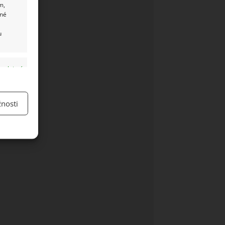
m,
ané
u
y aktivní
nosti
y aktivní