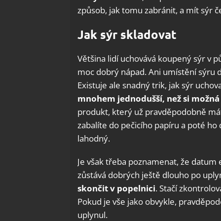
způsob, jak tomu zabránit, a mít sýr
Jak sýr skladovat
Většina lidí uchovává koupený sýr v pů
moc dobrý nápad. Ani umístění sýru 
Existuje ale snadný trik, jak sýr ucho
mnohem jednodušší, než si možná 
produkt, který už pravděpodobně máte
zabalíte do pečicího papíru a poté ho
lahodný.
Je však třeba poznamenat, že datum 
zůstává dobrých ještě dlouho po uply
skončit v popelnici
. Stačí zkontrolo
Pokud je vše jako obvykle, pravděpod
uplynul.