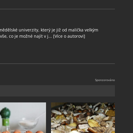
ědělské univerzity, který je již od malička velkým
še, co je možné najít v j...
[Více o autorovi]