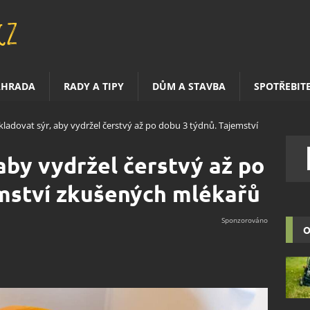
AHRADA
RADY A TIPY
DŮM A STAVBA
SPOTŘEBIT
skladovat sýr, aby vydržel čerstvý až po dobu 3 týdnů. Tajemství
aby vydržel čerstvý až po
emství zkušených mlékařů
O