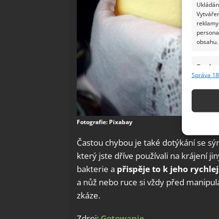
Ukládání
Vytvářen
reklamy,
persona
obsahu.
Funkc
Správa 18
Přiřazov
Identifi
Použív
Fotografie: Pixabay
základ
Častou chybou je také dotýkání se s
Zajišt
který jste dříve používali na krájení 
odstra
bakterie a
přispěje to k jeho rychl
Ukládá
a nůž nebo ruce si vždy před manipula
zkáze.
Zdroj:
Gotowanie