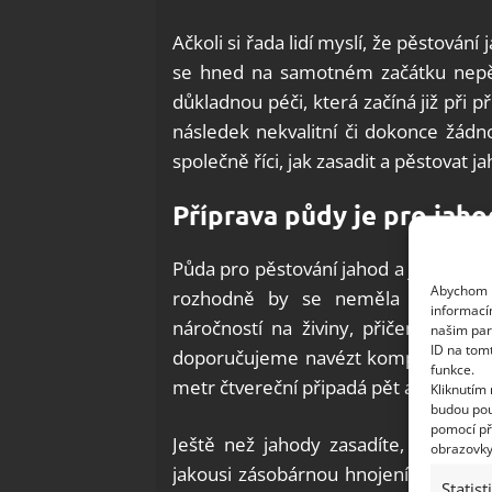
Ačkoli si řada lidí myslí, že pěstován
se hned na samotném začátku nepěkn
důkladnou péči, která začíná již při 
následek nekvalitní či dokonce žádn
společně říci, jak zasadit a pěstovat j
Příprava půdy je pro jaho
Půda pro pěstování jahod a její důkla
Abychom p
rozhodně by se neměla podcenit.
informací
náročností na živiny, přičemž nejv
našim par
ID na tom
doporučujeme navézt kompost – nejl
funkce.
metr čtvereční připadá pět až deset 
Kliknutím
budou pou
pomocí př
Ještě než jahody zasadíte, zapracuj
obrazovky
jakousi zásobárnou hnojení po dobu 
Statist