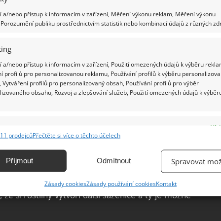
ek železa, které u jahod způsobuje žloutnutí listů.
 a/nebo přístup k informacím v zařízení, Měření výkonu reklam, Měření výkonu
íchané hnojivo určené pro jahody.
Porozumění publiku prostřednictvím statistik nebo kombinací údajů z různých zdr
 nebo ne?
ing
 a/nebo přístup k informacím v zařízení, Použití omezených údajů k výběru rekla
při pěstování jahod použít černou folii? Rozhodnutí
í profilů pro personalizovanou reklamu, Používání profilů k výběru personalizov
 můžete jahodám věnovat. Máte-li dostatek volného
 Vytváření profilů pro personalizovaný obsah, Používání profilů pro výběr
lizovaného obsahu, Rozvoj a zlepšování služeb, Použití omezených údajů k výběr
jahodami, pak černou folii používat nemusíte. Kdo
nit, ten se může na černou folii spolehnout. Černá
ky čemuž se půda pod ní pěkně zahřeje a udrží se
e
Vžd
t záhonek tak často zalévat.
11 prodejců
Přečtěte si více o těchto účelech
ání a kombinování údajů z jiných zdrojů údajů, Propojení různých zařízení,
kace zařízení na základě automaticky přenášených informací.
o výsadbu?
Příjmout
Odmítnout
Spravovat mož
ání přesných údajů o zeměpisné poloze, Identifikace zařízení na
 –
duben, květen
– nebo na podzim – s
rpen, září
.
Zásady cookies
Zásady používání cookies
Kontakt
ě aktivně vyžádaných informací.
že si rostliny vytvoří další sazenice a ty je možné
ění bezpečnosti, předcházení a zjišťování podvodů a