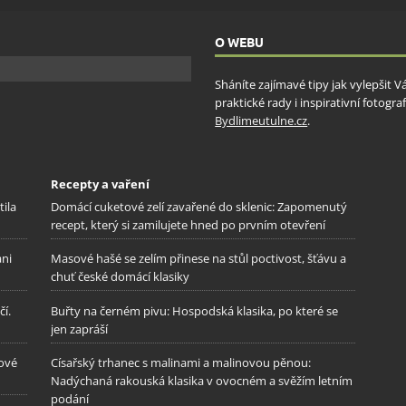
O WEBU
Sháníte zajímavé tipy jak vylepšit 
praktické rady i inspirativní fotog
Bydlimeutulne.cz
.
Recepty a vaření
tila
Domácí cuketové zelí zavařené do sklenic: Zapomenutý
recept, který si zamilujete hned po prvním otevření
ani
Masové hašé se zelím přinese na stůl poctivost, šťávu a
chuť české domácí klasiky
í.
Buřty na černém pivu: Hospodská klasika, po které se
jen zapráší
gové
Císařský trhanec s malinami a malinovou pěnou:
Nadýchaná rakouská klasika v ovocném a svěžím letním
podání