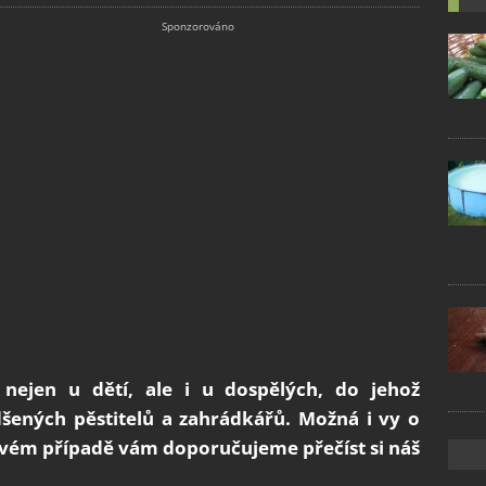
ejen u dětí, ale i u dospělých, do jehož
dšených pěstitelů a zahrádkářů. Možná i vy o
kovém případě vám doporučujeme přečíst si náš