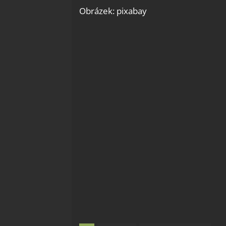
odstra
Obrázek: pixabay
Ukládá