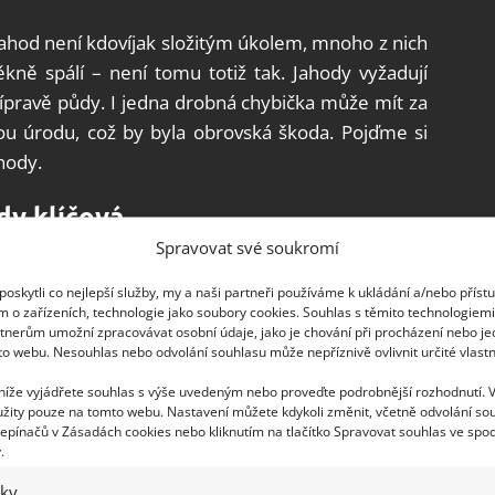
í jahod není kdovíjak složitým úkolem, mnoho z nich
ě spálí – není tomu totiž tak. Jahody vyžadují
přípravě půdy. I jedna drobná chybička může mít za
ou úrodu, což by byla obrovská škoda. Pojďme si
ahody.
dy klíčová
Spravovat své soukromí
dná příprava je pro hojnou úrodu více než klíčová a
oskytli co nejlepší služby, my a naši partneři používáme k ukládání a/nebo příst
 Jahodník je proslulý svou poměrně vysokou
m o zařízeních, technologie jako soubory cookies. Souhlas s těmito technologiem
íce potřebuje zásobovat dusíkem. Před výsadbou
tnerům umožní zpracovávat osobní údaje, jako je chování při procházení nebo j
to webu. Nesouhlas nebo odvolání souhlasu může nepříznivě ovlivnit určité vlastn
épe tak 2 týdny předem. Pamatujte, že na jeden
kg kompostu.
 níže vyjádřete souhlas s výše uvedeným nebo proveďte podrobnější rozhodnutí. 
žity pouze na tomto webu. Nastavení můžete kdykoli změnit, včetně odvolání so
epínačů v Zásadách cookies nebo kliknutím na tlačítko Spravovat souhlas ve spod
te do půdy plné hnojivo, které se stane
.
několika měsíců. Používejte pouze bezchloridová
iky