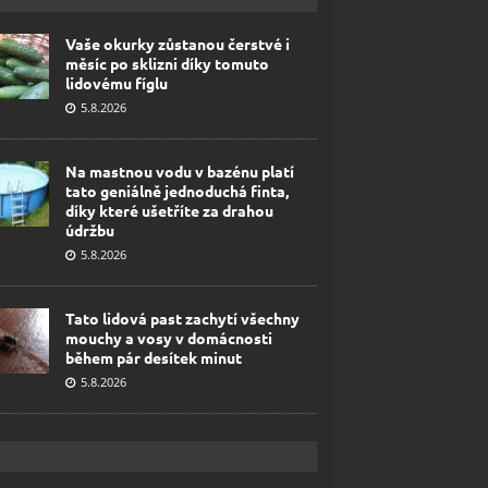
Vaše okurky zůstanou čerstvé i
měsíc po sklizni díky tomuto
lidovému fíglu
5.8.2026
Na mastnou vodu v bazénu platí
tato geniálně jednoduchá finta,
díky které ušetříte za drahou
údržbu
5.8.2026
Tato lidová past zachytí všechny
mouchy a vosy v domácnosti
během pár desítek minut
5.8.2026