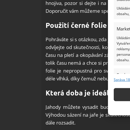
hnojiva, pozor si dejte i na nedostat
Ukládání
Doporučit vám můžeme speciálně nam
obsahu, 
Použití černé folie – ano
Market
Ukládání
Pohráváte si s otázkou, zda je dobré 
Vytvářen
odvíjejte od skutečnosti, kolik času
reklamy,
persona
času na pletí a okopávání záhonku s 
obsahu.
tolik času nemá a chce si práci usnad
folie je nepropustná pro světlo, dí
Funkc
déle vlhká, díky čemuž nebudete muse
Správa 18
Přiřazov
Identifi
Která doba je ideální pr
Použív
Jahody můžete vysadit buď na jaře
základ
Výhodou sázení na jaře je skutečnost, 
dále rozsadit.
Zajišt