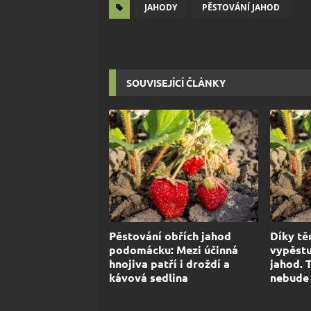
JAHODY
PĚSTOVÁNÍ JAHOD
SOUVISEJÍCÍ ČLÁNKY
Pěstování obřích jahod
Díky tě
podomácku: Mezi účinná
vypěstu
hnojiva patří i droždí a
jahod. 
kávová sedlina
nebude 