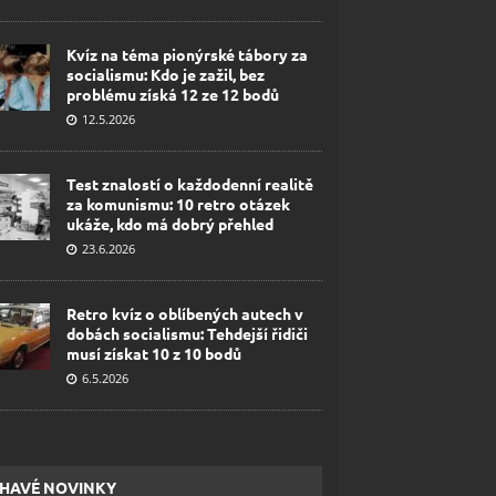
Kvíz na téma pionýrské tábory za
socialismu: Kdo je zažil, bez
problému získá 12 ze 12 bodů
12.5.2026
Test znalostí o každodenní realitě
za komunismu: 10 retro otázek
ukáže, kdo má dobrý přehled
23.6.2026
Retro kvíz o oblíbených autech v
dobách socialismu: Tehdejší řidiči
musí získat 10 z 10 bodů
6.5.2026
HAVÉ NOVINKY