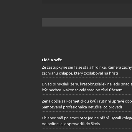
Lidé a svět
Ze zástupkyně šerifa se stala hrdinka. Kamera zachy
záchranu chlapce, který zkolaboval na hřišti
Diváci si mysleli, že 16 krasobruslařek na ledu snad 
být nechce. Nakonec celý stadion zíral úžasem
Žena došla za kosmetičkou kvůli rutinní úpravě oboč
Samozvaná profesionálka netušila, co provádí
Chlapec měl po smrti otce jediné přání. Bývalí kole
od policie jej doprovodili do školy