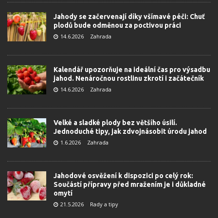
Jahody se začervenají díky všímavé péči: Chuť
plodů bude odměnou za poctivou práci
14.6.2026
Zahrada
Kalendář upozorňuje na ideální čas pro výsadbu
jahod. Nenáročnou rostlinu zkrotí i začátečník
14.6.2026
Zahrada
Velké a sladké plody bez většího úsilí.
Jednoduché tipy, jak zdvojnásobit úrodu jahod
1.6.2026
Zahrada
Jahodové osvěžení k dispozici po celý rok:
Součástí přípravy před mražením je i důkladné
omytí
21.5.2026
Rady a tipy