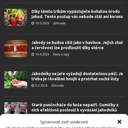
Díky těmto trikům vypěstujete bohatou úrodu
jahod. Tento postup vás nebude stát ani korunu
16.5.2026
Zahrada
Jahody se budou cítit jako v bavlnce. Jejich chuť
a čerstvost lze prodloužit díky utěrce
19.4.2026
Rady a tipy
Jahodníky na jaře vyžadují dostatečnou péči. Je
třeba je i kvalitně hnojit a protrhat suché listy
9.2.2026
Zahrada
Staré punčocháče do koše nepatří. Gumičky z
nich efektivně poslouží k vyvázání jahodníků
4.2.2026
Rady a tipy
Spravovat své soukromí