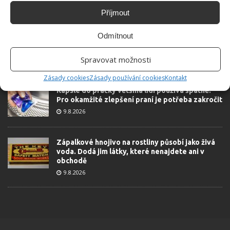
ŽHAVÉ NOVINKY
Příjmout
Kdo vyhazuje kávovou sedlinu do koše, dělá
Odmítnout
velkou chybu. Odpuzuje totiž škůdce a
rostlinám dodává živiny
Spravovat možnosti
9.8.2026
Zásady cookies
Zásady používání cookies
Kontakt
Kapsle do pračky většina lidí používá špatně.
Pro okamžité zlepšení praní je potřeba zakročit
9.8.2026
Zápalkové hnojivo na rostliny působí jako živá
voda. Dodá jim látky, které nenajdete ani v
obchodě
9.8.2026