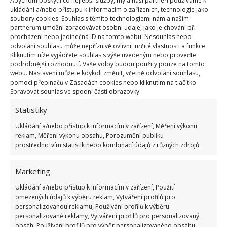
Abychom poskytli co nejlepší služby, my a naši partneři používáme k
ukládání a/nebo přístupu k informacím o zařízeních, technologie jako
Jahodníky je velice důležité správně vysadit.
soubory cookies. Souhlas s těmito technologiemi nám a našim
Roli hrají i rozestupy a hloubka
partnerům umožní zpracovávat osobní údaje, jako je chování při
25.4.2025
Zahrada
procházení nebo jedinečná ID na tomto webu. Nesouhlas nebo
odvolání souhlasu může nepříznivě ovlivnit určité vlastnosti a funkce.
Kliknutím níže vyjádřete souhlas s výše uvedeným nebo proveďte
podrobnější rozhodnutí. Vaše volby budou použity pouze na tomto
webu. Nastavení můžete kdykoli změnit, včetně odvolání souhlasu,
1
2
3
»
pomocí přepínačů v Zásadách cookies nebo kliknutím na tlačítko
Spravovat souhlas ve spodní části obrazovky.
Statistiky
Ukládání a/nebo přístup k informacím v zařízení, Měření výkonu
reklam, Měření výkonu obsahu, Porozumění publiku
prostřednictvím statistik nebo kombinací údajů z různých zdrojů.
Marketing
OBLÍBENÉ ČLÁNKY
Ukládání a/nebo přístup k informacím v zařízení, Použití
omezených údajů k výběru reklam, Vytváření profilů pro
Pokuta až 10 000 Kč hrozí za nesprávné sekání i
personalizovanou reklamu, Používání profilů k výběru
nesekání trávy. Záleží i na prostředku a lokaci
personalizované reklamy, Vytváření profilů pro personalizovaný
1.6.2026
obsah, Používání profilů pro výběr personalizovaného obsahu,