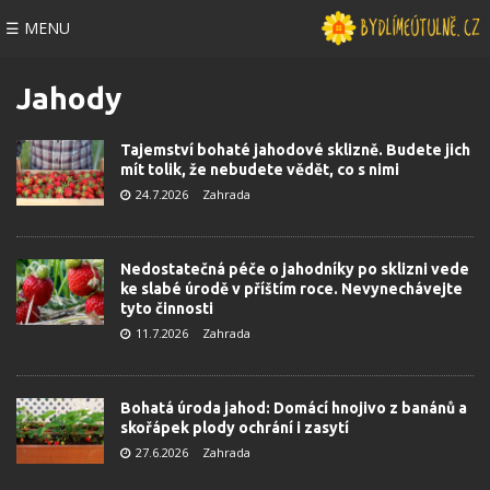
☰ MENU
Jahody
Tajemství bohaté jahodové sklizně. Budete jich
mít tolik, že nebudete vědět, co s nimi
24.7.2026
Zahrada
Nedostatečná péče o jahodníky po sklizni vede
ke slabé úrodě v příštím roce. Nevynechávejte
tyto činnosti
11.7.2026
Zahrada
Bohatá úroda jahod: Domácí hnojivo z banánů a
skořápek plody ochrání i zasytí
27.6.2026
Zahrada