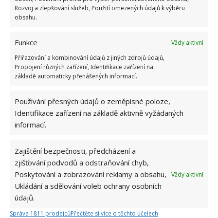
Rozvoj a zlepšování služeb, Použití omezených údajů k výběru
obsahu.
Kvíz na téma pionýrské tábory za socialismu:
Kdo je zažil, bez problému získá 12 ze 12 bodů
Funkce
Vždy aktivní
12.5.2026
Přiřazování a kombinování údajů z jiných zdrojů údajů,
Propojení různých zařízení, Identifikace zařízení na
Test znalostí o každodenní realitě za
základě automaticky přenášených informací.
komunismu: 10 retro otázek ukáže, kdo má
dobrý přehled
23.6.2026
Používání přesných údajů o zeměpisné poloze,
Identifikace zařízení na základě aktivně vyžádaných
informací.
Retro kvíz o oblíbených autech v dobách
socialismu: Tehdejší řidiči musí získat 10 z 10
bodů
Zajištění bezpečnosti, předcházení a
6.5.2026
zjišťování podvodů a odstraňování chyb,
Poskytování a zobrazování reklamy a obsahu,
Vždy aktivní
Ukládání a sdělování voleb ochrany osobních
údajů.
Správa 1811 prodejců
Přečtěte si více o těchto účelech