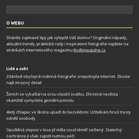
O WEBU
Sháníte zajímavé tipy jak vylepšit Váš domov? Originální nápady,
aktuální trendy, praktické rady i inspirativní fotografie najdete na
stránkách internetového magazínu
Bydlimeutulne.cz
.
Lidé a svět
Zdánlivě obyčejná rodinná fotografie znepokojila internet. Zkuste
najít mrazivý detail
Ženich se vykašlal na svou vlastní svatbu. Zhrzená nevěsta
okamžitě vymyslela geniální pomstu
4letý chlapec ve školce upadl do bezvědomí. Učitelkám hrozí tresty
odnětí svobody
Opuštěná slepice v lese již měla osud téměř sečtený. Statečný
zachránce jí však zajistil nutnou péči