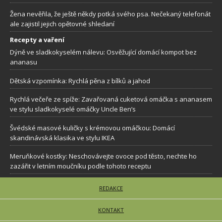
Žena nevěřila, že ještě někdy potká svého psa. Nečekaný telefonát
ale zajistil jejich opětovné shledaní
Recepty a vaření
Dýně ve sladkokyselém nálevu: Osvěžující domácí kompot bez
ananasu
Dětská vzpomínka: Rychlá pěna z bílků a jahod
Rychlá večeře ze spíže: Zavařovaná cuketová omáčka s ananasem
ve stylu sladkokyselé omáčky Uncle Ben’s
Švédské masové kuličky s krémovou omáčkou: Domácí
skandinávská klasika ve stylu IKEA
Meruňkové kostky: Neschovávejte ovoce pod těsto, nechte ho
zazářit v letním moučníku podle tohoto receptu
REDAKCE
KONTAKT