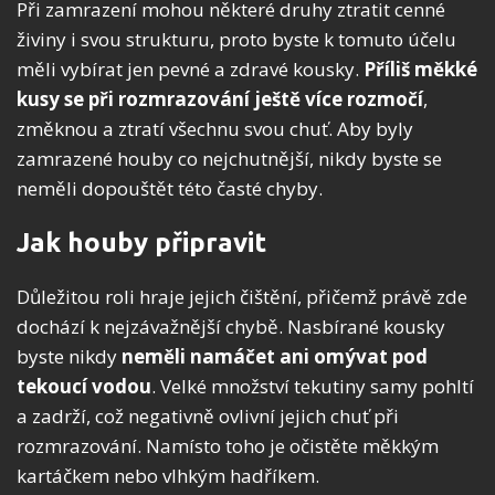
Při zamrazení mohou některé druhy ztratit cenné
živiny i svou strukturu, proto byste k tomuto účelu
měli vybírat jen pevné a zdravé kousky.
Příliš měkké
kusy se při rozmrazování ještě více rozmočí
,
změknou a ztratí všechnu svou chuť. Aby byly
zamrazené houby co nejchutnější, nikdy byste se
neměli dopouštět této časté chyby.
Jak houby připravit
Důležitou roli hraje jejich čištění, přičemž právě zde
dochází k nejzávažnější chybě. Nasbírané kousky
byste nikdy
neměli namáčet ani omývat pod
tekoucí vodou
. Velké množství tekutiny samy pohltí
a zadrží, což negativně ovlivní jejich chuť při
rozmrazování. Namísto toho je očistěte měkkým
kartáčkem nebo vlhkým hadříkem.