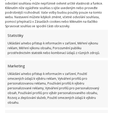
nečistoty a ideálně jednotlivé kousky nakrájejte na
odvolání souhlasu může nepříznivě ovlivnit určité vlastnosti a funkce.
Kliknutím níže vyjádřete souhlas s výše uvedeným nebo proveďte
tenké plátky. Tím zkontrolujete, zda se uvnitř
podrobnější rozhodnutí. Vaše volby budou použity pouze na tomto
nevyskytují červi.
V žádném případě byste houby
webu. Nastavení můžete kdykoli změnit, včetně odvolání souhlasu,
pomocí přepínačů v Zásadách cookies nebo kliknutím na tlačítko
před zamrazením neměli loupat
. I to má za
Spravovat souhlas ve spodní části obrazovky.
následek změnu jejich stavu k horšímu. Jedinou
Statistiky
výjimkou jsou klouzci, kterým tento krok prospěje. V
mrazáku pak můžete houby uchovávat i několik
Ukládání a/nebo přístup k informacím v zařízení, Měření výkonu
reklam, Měření výkonu obsahu, Porozumění publiku
dalších měsíců.
prostřednictvím statistik nebo kombinací údajů z různých zdrojů.
Zdroj:
Domek i Ogrodek
Marketing
Ukládání a/nebo přístup k informacím v zařízení, Použití
omezených údajů k výběru reklam, Vytváření profilů pro
personalizovanou reklamu, Používání profilů k výběru
personalizované reklamy, Vytváření profilů pro personalizovaný
obsah, Používání profilů pro výběr personalizovaného obsahu,
Rozvoj a zlepšování služeb, Použití omezených údajů k výběru
obsahu.