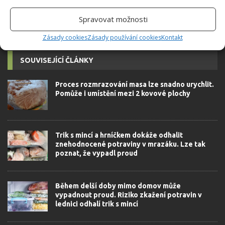
Spravovat možnosti
Zásady cookies
Zásady používání cookies
Kontakt
SOUVISEJÍCÍ ČLÁNKY
Proces rozmrazování masa lze snadno urychlit.
Pomůže i umístění mezi 2 kovové plochy
Trik s mincí a hrníčkem dokáže odhalit
znehodnocené potraviny v mrazáku. Lze tak
poznat, že vypadl proud
Během delší doby mimo domov může
vypadnout proud. Riziko zkažení potravin v
lednici odhalí trik s mincí