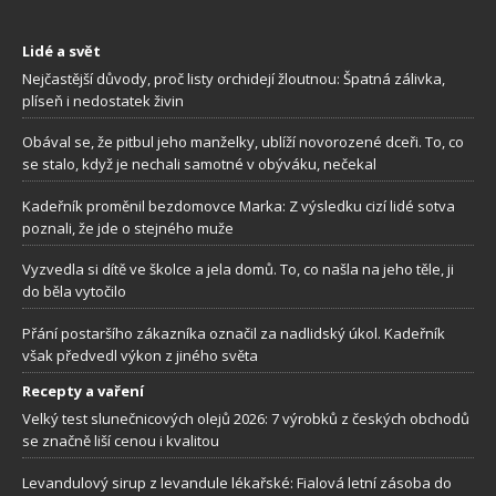
Lidé a svět
Nejčastější důvody, proč listy orchidejí žloutnou: Špatná zálivka,
plíseň i nedostatek živin
Obával se, že pitbul jeho manželky, ublíží novorozené dceři. To, co
se stalo, když je nechali samotné v obýváku, nečekal
Kadeřník proměnil bezdomovce Marka: Z výsledku cizí lidé sotva
poznali, že jde o stejného muže
Vyzvedla si dítě ve školce a jela domů. To, co našla na jeho těle, ji
do běla vytočilo
Přání postaršího zákazníka označil za nadlidský úkol. Kadeřník
však předvedl výkon z jiného světa
Recepty a vaření
Velký test slunečnicových olejů 2026: 7 výrobků z českých obchodů
se značně liší cenou i kvalitou
Levandulový sirup z levandule lékařské: Fialová letní zásoba do