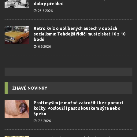
dobrý přehled
23.6.2026
Retro kvíz o oblíbených autech v dobách
socialismu: Tehdejší řidiči musí získat 10 z 10
bodů
6.5.2026
ŽHAVÉ NOVINKY
Proti myším je možné zakročit i bez pomoci
kočky. Poslouží i past s kouskem sýra nebo
špeku
7.8.2026