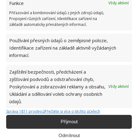
Funkce
Vždy aktivní
Přiřazování a kombinování údajů z jiných zdrojů údajů,
Propojení různých zařízení, Identifikace zařízení na
základě automaticky přenášených informací.
Používání přesných údajů o zeměpisné poloze,
Identifikace zařízení na základě aktivně vyžádaných
informací.
HOUBY
ROZMRAZENÍ
Zajištění bezpečnosti, předcházení a
zjišťování podvodů a odstraňování chyb,
Poskytování a zobrazování reklamy a obsahu,
Vždy aktivní
Ukládání a sdělování voleb ochrany osobních
Hana Musilová
údajů.
Do redakce Bydlimeutulne.cz se
Správa 1811 prodejců
Přečtěte si více o těchto účelech
přidala během svých studií a práce
redaktorky ji tak nadchla, že se
Příjmout
rozhodla zůstat. Její v...
[Více o
autorovi]
Odmítnout