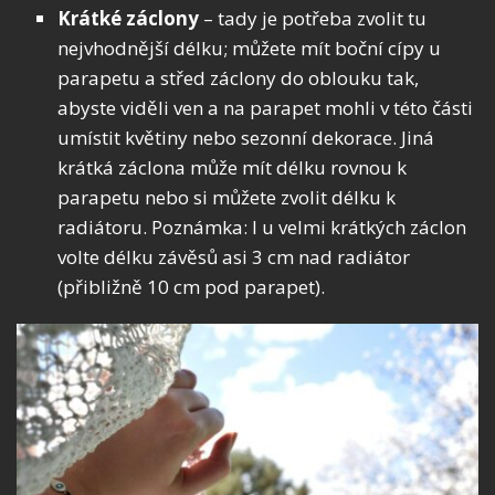
Krátké záclony
– tady je potřeba zvolit tu
nejvhodnější délku; můžete mít boční cípy u
parapetu a střed záclony do oblouku tak,
abyste viděli ven a na parapet mohli v této části
umístit květiny nebo sezonní dekorace. Jiná
krátká záclona může mít délku rovnou k
parapetu nebo si můžete zvolit délku k
radiátoru. Poznámka: I u velmi krátkých záclon
volte délku závěsů asi 3 cm nad radiátor
(přibližně 10 cm pod parapet).