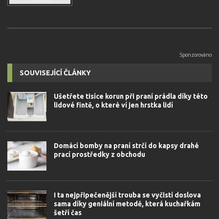
SOUVISEJÍCÍ ČLÁNKY
Ušetřete tisíce korun při praní prádla díky této
lidové fintě, o které ví jen hrstka lidí
Domácí bomby na praní strčí do kapsy drahé
prací prostředky z obchodu
I ta nejpřipečenější trouba se vyčistí doslova
sama díky geniální metodě, která kuchařkám
šetří čas