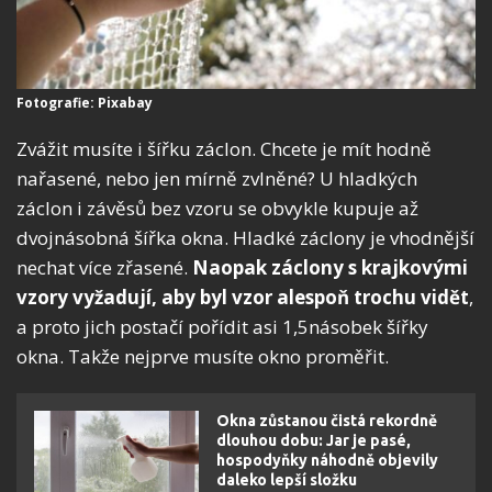
Fotografie: Pixabay
Zvážit musíte i šířku záclon. Chcete je mít hodně
nařasené, nebo jen mírně zvlněné? U hladkých
záclon i závěsů bez vzoru se obvykle kupuje až
dvojnásobná šířka okna. Hladké záclony je vhodnější
nechat více zřasené.
Naopak záclony s krajkovými
vzory vyžadují, aby byl vzor alespoň trochu vidět
,
a proto jich postačí pořídit asi 1,5násobek šířky
okna. Takže nejprve musíte okno proměřit.
Okna zůstanou čistá rekordně
dlouhou dobu: Jar je pasé,
hospodyňky náhodně objevily
daleko lepší složku