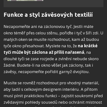
Funkce a styl závěsových textilií
Nezapomeňte ani na záclonovou tyč. Jestli máte
okno téměř přes celou stěnu, pořiďte i tyč v šíři zdi. U
malých oken se musíte rozhodnout, kam až budou
tyče okno přesahovat. Myslete na to, že
na krátké
tyči může být záclona až příliš nařasená
, na
dlouhé tyči se zase rozjede a zvlnění nebude skoro
žádné. Budete-li na okno věšet jak záclony, tak i
závěsy, nezapomeňte pořídit garnyž dvojitou.
Musíte se rovněž rozhodnout pro vhodný materiál,
aby ladil s celkovým designem interiéru. A přitom
musí plnit praktickou funkci – zajistit soukromí před
zvědavými pohledy sousedů nebo ochránit místnost