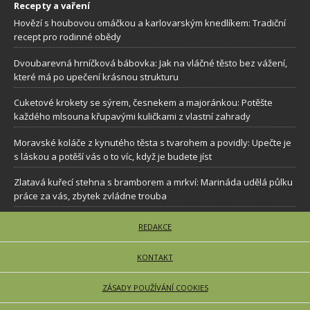
Recepty a vaření
Hovězí s houbovou omáčkou a karlovarským knedlíkem: Tradiční
recept pro rodinné obědy
Dvoubarevná hrníčková bábovka: Jak na vláčné těsto bez vážení,
které má po upečení krásnou strukturu
Cuketové krokety se sýrem, česnekem a majoránkou: Potěšte
každého mlsouna křupavými kuličkami z vlastní zahrady
Moravské koláče z kynutého těsta s tvarohem a povidly: Upečte je
s láskou a potěší vás o to víc, když je budete jíst
Zlatavá kuřecí stehna s bramborem a mrkví: Marináda udělá půlku
práce za vás, zbytek zvládne trouba
REDAKCE
KONTAKT
ZÁSADY POUŽÍVÁNÍ COOKIES