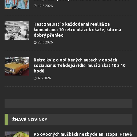
12.5.2026
Test znalostí o každodenní realitě za
komunismu: 10 retro otázek ukáže, kdo má
dobrý přehled
23.6.2026
Retro kvíz o oblíbených autech v dobách
socialismu: Tehdejší řidiči musí získat 10 z 10
bodů
6.5.2026
ŽHAVÉ NOVINKY
Po ovocných muškách nezbyde ani stopa. Hravě