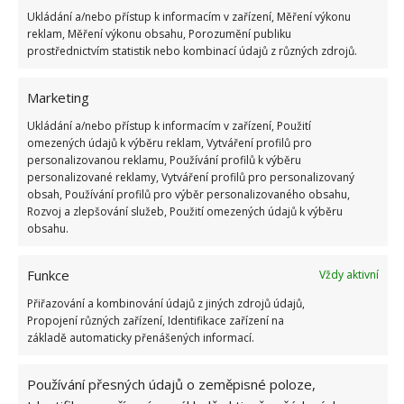
Ukládání a/nebo přístup k informacím v zařízení, Měření výkonu
pověste zcela normálně a pak vždy navlékejte
reklam, Měření výkonu obsahu, Porozumění publiku
roličku, dvě očka, roličku, dvě očka…
prostřednictvím statistik nebo kombinací údajů z různých zdrojů.
Marketing
Ukládání a/nebo přístup k informacím v zařízení, Použití
omezených údajů k výběru reklam, Vytváření profilů pro
personalizovanou reklamu, Používání profilů k výběru
personalizované reklamy, Vytváření profilů pro personalizovaný
obsah, Používání profilů pro výběr personalizovaného obsahu,
Rozvoj a zlepšování služeb, Použití omezených údajů k výběru
obsahu.
Funkce
Vždy aktivní
Přiřazování a kombinování údajů z jiných zdrojů údajů,
Propojení různých zařízení, Identifikace zařízení na
základě automaticky přenášených informací.
Používání přesných údajů o zeměpisné poloze,