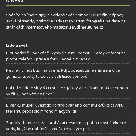
O WEBU
Sháníte zajímavé tipy jak vylepšit Váš domov? Originální nápady,
aktuální trendy, praktické rady i inspirativní fotografie najdete na
stránkách internetového magazínu
Bydlimeutulne.cz
.
Lidé a svět
Dlouhodobě ji podváděl, vymyslela mu pomstu. Každý večer si na
plochu telefonu přidala fotku jedné z milenek
Neznámý muž bušil na dveře. Když odešel, žena našla na klice
gumičku. Zloději takto vykradli tisíce domovů
Pokud najdete skrytý citron mezi jablky a hruškami, máte mnohem
vyšší IQ, než většina Čechů
Dívenku museli uvést do kontrolovaného kómatu kvůli zlozvyku,
kterému propadlo mnoho mladých lidí
Zoufalý chlapec musel prokázat nesmírnou pohotovost útěkem do
vody, když ho naháněla smečka divokých psů