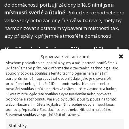
do domácnosti pořizují záclony bílé. S nimi
jsou
místnosti světlé a útulné
. Pokud se rozhodnete pro
velké vzory nebo záclony či závěsy barevné, měly by
harmonizovat s ostatním vybavením místnosti tak,
aby přispěly k příjemné atmosféře domácnosti.
K věšení závěsů využijte roličky od
Spravovat své soukromí
toaletního papíru
Abychom poskytli co nejlepší služby, my a naši partneři používáme k
ukládání a/nebo přístupu k informacím o zařízeních, technologie jako
Nemalou roli taktéž hraje, jak závěsy a záclony
soubory cookies. Souhlas s těmito technologiemi nám a našim
partnerům umožní zpracovávat osobní údaje, jako je chování při
pověsíte. I to zásadně ovlivní jejich vzhled a snad i
procházení nebo jedinečná ID na tomto webu. Nesouhlas nebo
funkci. Jestliže chcete dosáhnout pozitivního
odvolání souhlasu může nepříznivě ovlivnit určité vlastnosti a funkce.
Kliknutím níže vyjádřete souhlas s výše uvedeným nebo proveďte
estetického dopadu závěsů, zkuste tento fígl, jenž
podrobnější rozhodnutí. Vaše volby budou použity pouze na tomto
doporučuje web Feminela: pořiďte si několik roliček
webu. Nastavení můžete kdykoli změnit, včetně odvolání souhlasu,
pomocí přepínačů v Zásadách cookies nebo kliknutím na tlačítko
od toaletního papíru.
Roličky poslouží vlastně
Spravovat souhlas ve spodní části obrazovky.
coby distanční prvky
. Látka pak bude vytvářet
Statistiky
pravidelné a stejně velké vlnění. První očko závěsu