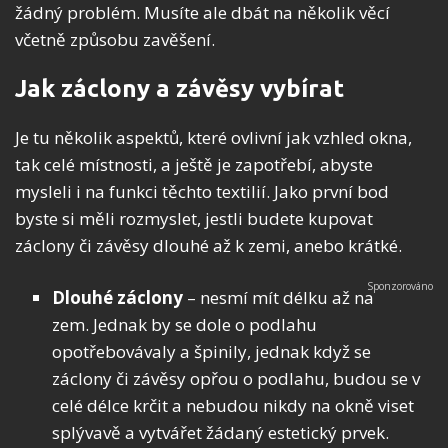
žádný problém. Musíte ale dbát na několik věcí
včetně způsobu zavěšení.
Jak záclony a závěsy vybírat
Je tu několik aspektů, které ovlivní jak vzhled okna,
tak celé místnosti, a ještě je zapotřebí, abyste
mysleli i na funkci těchto textilií. Jako první bod
byste si měli rozmyslet, jestli budete kupovat
záclony či závěsy dlouhé až k zemi, anebo krátké.
Dlouhé záclony
– nesmí mít délku až na
zem. Jednak by se dole o podlahu
opotřebovávaly a špinily, jednak když se
záclony či závěsy opřou o podlahu, budou se v
celé délce krčit a nebudou nikdy na okně viset
splývavě a vytvářet žádaný estetický prvek.