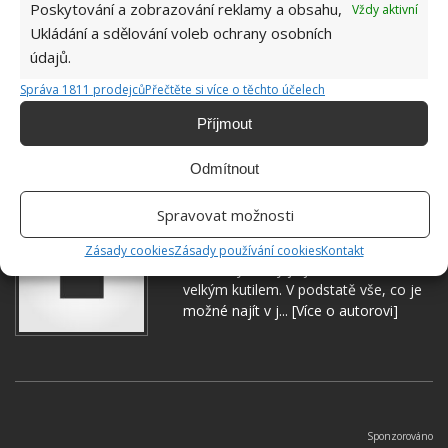
Poskytování a zobrazování reklamy a obsahu,
Vždy aktivní
Ukládání a sdělování voleb ochrany osobních
údajů.
Správa 1811 prodejců
Přečtěte si více o těchto účelech
Příjmout
MASTNOTA
ÚKLID
Odmítnout
Jiří Kolář
Spravovat možnosti
Absolvent České zemědělské
Zásady cookies
Zásady používání cookies
Kontakt
univerzity, který je již od malička
velkým kutilem. V podstatě vše, co je
možné najít v j...
[Více o autorovi]