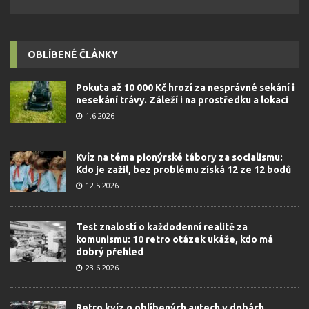
OBLÍBENÉ ČLÁNKY
Pokuta až 10 000 Kč hrozí za nesprávné sekání i
nesekání trávy. Záleží i na prostředku a lokaci
1.6.2026
Kvíz na téma pionýrské tábory za socialismu:
Kdo je zažil, bez problému získá 12 ze 12 bodů
12.5.2026
Test znalostí o každodenní realitě za
komunismu: 10 retro otázek ukáže, kdo má
dobrý přehled
23.6.2026
Retro kvíz o oblíbených autech v dobách