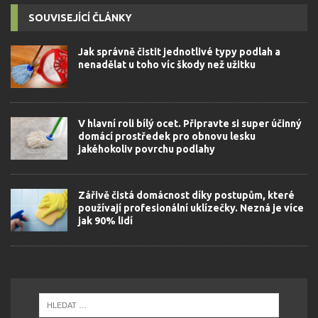
SOUVISEJÍCÍ ČLÁNKY
Jak správně čistit jednotlivé typy podlah a
nenadělat u toho víc škody než užitku
V hlavní roli bílý ocet. Připravte si super účinný
domácí prostředek pro obnovu lesku
jakéhokoliv povrchu podlahy
Zářivě čistá domácnost díky postupům, které
používají profesionální uklízečky. Nezná je více
jak 90% lidí