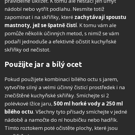
pravidelně uklízet. K tomu ale nestačí jen umýt
nádobí nebo vytřít podlahu. Nesmíte totiž
zapomínat i na skříňky, které
zachytávají spoustu
mastnoty, jež se špatně čistí
. K tomu vám ale
pomůže několik účinných metod, s nimiž se vám
podaří jednoduše a efektivně očistit kuchyňské
skříňky od nečistot.
Použijte jar a bílý ocet
Pokud použijete kombinaci bílého octu s jarem,
vytvoříte silný a velmi účinný čisticí prostředek i na
znečištěné kuchyňské skříňky. Smíchejte si 2
polévkové lžíce jaru,
500 ml horké vody a 250 ml
bílého octu
. Všechny tyto přísady smíchejte v jedné
nádobě a namočte do ní houbičku nebo hadřík.
Tímto roztokem poté očistěte plochy, které jsou