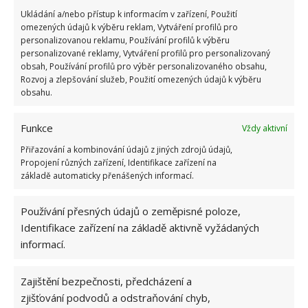
množství lněného oleje, lakového benzínu a mouky. S
Ukládání a/nebo přístup k informacím v zařízení, Použití
omezených údajů k výběru reklam, Vytváření profilů pro
touto směsí začněte čistit lakovaný nábytek. Pokud
personalizovanou reklamu, Používání profilů k výběru
by vás zaskočilo použití mouky, uvidíte, že efektivně
personalizované reklamy, Vytváření profilů pro personalizovaný
obsah, Používání profilů pro výběr personalizovaného obsahu,
vyčistí odolné mastné skvrny.
Rozvoj a zlepšování služeb, Použití omezených údajů k výběru
obsahu.
Zdroj: Goodhousekeeping
Funkce
Vždy aktivní
Přiřazování a kombinování údajů z jiných zdrojů údajů,
Propojení různých zařízení, Identifikace zařízení na
základě automaticky přenášených informací.
Používání přesných údajů o zeměpisné poloze,
Identifikace zařízení na základě aktivně vyžádaných
informací.
Zajištění bezpečnosti, předcházení a
zjišťování podvodů a odstraňování chyb,