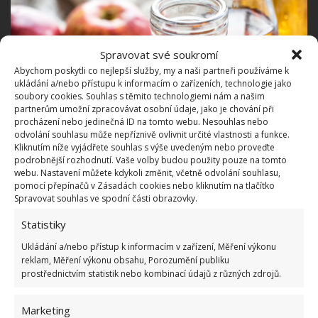
Spravovat své soukromí
Abychom poskytli co nejlepší služby, my a naši partneři používáme k
ukládání a/nebo přístupu k informacím o zařízeních, technologie jako
soubory cookies. Souhlas s těmito technologiemi nám a našim
partnerům umožní zpracovávat osobní údaje, jako je chování při
procházení nebo jedinečná ID na tomto webu. Nesouhlas nebo
odvolání souhlasu může nepříznivě ovlivnit určité vlastnosti a funkce.
Kliknutím níže vyjádřete souhlas s výše uvedeným nebo proveďte
Fotografie: Freepik
podrobnější rozhodnutí. Vaše volby budou použity pouze na tomto
webu. Nastavení můžete kdykoli změnit, včetně odvolání souhlasu,
Čištění lakovaných skříněk
pomocí přepínačů v Zásadách cookies nebo kliknutím na tlačítko
Spravovat souhlas ve spodní části obrazovky.
Pokud máte v kuchyni leštěné skříňky, musíte si
Statistiky
dávat pozor na to, abyste je nepoškrábali. Jejich
Ukládání a/nebo přístup k informacím v zařízení, Měření výkonu
velikou výhodou je to, že velmi dobře vypadají, ale
reklam, Měření výkonu obsahu, Porozumění publiku
prostřednictvím statistik nebo kombinací údajů z různých zdrojů.
na druhou stranu je na nich vidět každý otisk prstu
nebo znečištění.
Kvůli tomu je dobré si vyrobit
Marketing
speciální čisticí prostředek.
Smíchejte menší