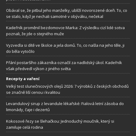
Obával se, že pitbul jeho manželky, ublíží novorozené dceři. To, co
se stalo, když je nechali samotné v obýváku, nečekal
Kadeřník proměnil bezdomovce Marka: Z výsledku cizí lidé sotva
poznali, že jde o stejného muže
Vyzvedla si dítě ve školce a jela domů. To, co našla na jeho těle, ji
do běla vytočilo
Přání postaršího zákazníka označil za nadlidský úkol. Kadeřník
však předvedl výkon z jiného světa
Recepty a vaření
Velký test slunečnicových olejů 2026: 7 výrobků z českých obchodů
se značně liší cenou i kvalitou
Levandulový sirup z levandule lékařské: Fialová letní zásoba do
limonády, čaje i dezertů
Kokosové řezy se šlehačkou: Jednoduchý moučník, který si
zamiluje celá rodina