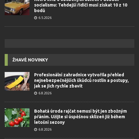
socialismu: Tehdejší řidiči musí získat 10 z 10
bodů
6.5.2026
ŽHAVÉ NOVINKY
Profesionální zahradnice vytvořila přehled
nejnebezpečnějších škůdců rostlin a postupy,
jak se jich rychle zbavit
6.8.2026
Bohatá úroda rajčat nemusí být jen zbožným
přáním. Užijte si úspěšnou sklizeň již během
letošní sezony
6.8.2026