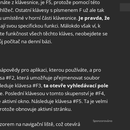
áte z klávesnice, je F5, protože pomocí této
lížeč. Ostatní klávesy s písmenem F už ale tak
u umístěné v horní části klávesnice.
Je pravda, že
ají svou specifickou funkci. Málokdo však ví, k
stíte funkčnost všech těchto kláves, neobejdete se
j počítač na denní bázi.
nápovědy pro aplikaci, kterou používáte, a pro
vesa #F2, která umožňuje přejmenovat soubor
sleduje klávesa #F3,
ta otevře vyhledávací pole
te. Poslední klávesou v tomto skupenství je #F4,
 aktivní okno. Následuje klávesa #F5. Ta je velmi
protože obnovuje aktivní stránku.
rem na navigační liště, což otevírá