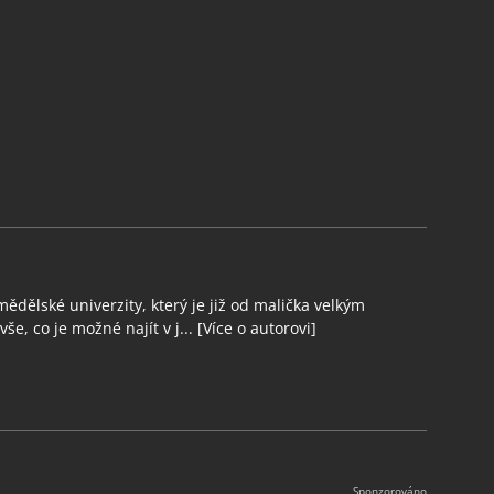
ědělské univerzity, který je již od malička velkým
še, co je možné najít v j...
[Více o autorovi]