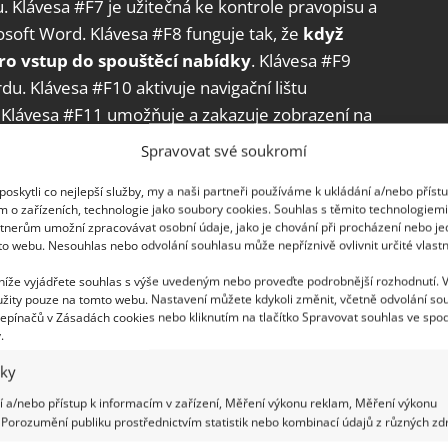
Klávesa #F7 je užitečná ke kontrole pravopisu a
osoft Word. Klávesa #F8 funguje tak, že
když
pro vstup
do spouštěcí nabídky
. Klávesa #F9
u. Klávesa #F10 aktivuje navigační lištu
Klávesa #F11 umožňuje a zakazuje zobrazení na
slední je klávesa #F12, ta otevře HTML dokument v
Spravovat své soukromí
oskytli co nejlepší služby, my a naši partneři používáme k ukládání a/nebo příst
m o zařízeních, technologie jako soubory cookies. Souhlas s těmito technologiem
i
tnerům umožní zpracovávat osobní údaje, jako je chování při procházení nebo j
to webu. Nesouhlas nebo odvolání souhlasu může nepříznivě ovlivnit určité vlastn
í počítače nebo klávesnice, tyto zkratky vám možná
 níže vyjádřete souhlas s výše uvedeným nebo proveďte podrobnější rozhodnutí. 
te využití. Díky těmto zkratkám si usnadníte práci
žity pouze na tomto webu. Nastavení můžete kdykoli změnit, včetně odvolání so
epínačů v Zásadách cookies nebo kliknutím na tlačítko Spravovat souhlas ve spod
ci,
kdy zrovna nemáte po ruce myš
nebo vám
.
to přinášíme 13 velmi snadno pochopitelných
iky
ivněji, rychleji a optimálně.
 a/nebo přístup k informacím v zařízení, Měření výkonu reklam, Měření výkonu
Porozumění publiku prostřednictvím statistik nebo kombinací údajů z různých zdr