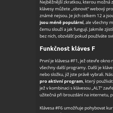
Nejběžnější zkratkou, kterou možná zn
klávesy můžete „obnovit“ webový proh
známé nejsou. Je jich celkem 12 a jso
jsou méně populární
, ale všechny m
čemu slouží a jak fungují. Jakmile zji
bez nich, obzvlášť pokud používáte svů
Funkčnost kláves F
První je klávesa #F1, jež otevře okno 
všechny další programy. Další je klá
nebo složku, již jste právě vybrali. Ná
pro aktivní program
, který používá
jež v kombinaci s klávesou „ALT“ zavře
užitečná při brouzdání na internetu, 
Klávesa #F6 umožňuje pohybovat kurzo