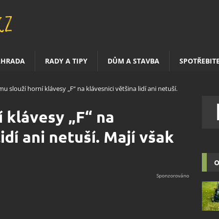
AHRADA
RADY A TIPY
DŮM A STAVBA
SPOTŘEBIT
u slouží horní klávesy „F“ na klávesnici většina lidí ani netuší.
í klávesy „F“ na
idí ani netuší. Mají však
O