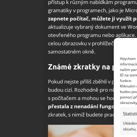
přístup k různým nabídkám programu. 
gramatiky v programech, jako je Micr
zapnete počítač, můžete ji využít 
aktualizuje vybraný dokument ve Word
otevřeného programu nebo aplikace. 
celou obrazovku v prohlížečích. A po
samostatném okně.
Abychom p
informací
Známé zkratky na počítač
našim par
ID na tom
funkce.
Pokud nejste příliš zběhlí v používán
Kliknutím
budou cizí. Rozhodně pro ně ale najde
budou pou
pomocí př
s počítačem a mohou se hodit i v situa
obrazovky
přestala z nenadání fungovat
. Pro
Statist
zkratek, s nimiž budete pracovat efekt
Ukládání
obsahu, 