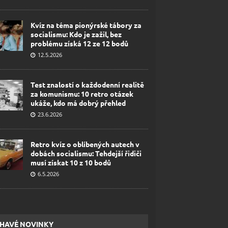
Kvíz na téma pionýrské tábory za
socialismu: Kdo je zažil, bez
problému získá 12 ze 12 bodů
12.5.2026
Test znalostí o každodenní realitě
za komunismu: 10 retro otázek
ukáže, kdo má dobrý přehled
23.6.2026
Retro kvíz o oblíbených autech v
dobách socialismu: Tehdejší řidiči
musí získat 10 z 10 bodů
6.5.2026
HAVÉ NOVINKY