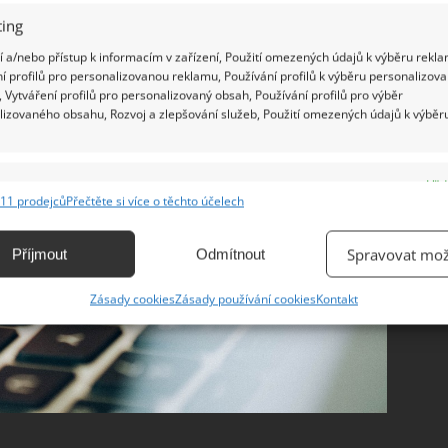
ing
 a/nebo přístup k informacím v zařízení, Použití omezených údajů k výběru rekla
í profilů pro personalizovanou reklamu, Používání profilů k výběru personalizov
 Vytváření profilů pro personalizovaný obsah, Používání profilů pro výběr
lizovaného obsahu, Rozvoj a zlepšování služeb, Použití omezených údajů k výběr
e
Vžd
11 prodejců
Přečtěte si více o těchto účelech
ání a kombinování údajů z jiných zdrojů údajů, Propojení různých zařízení,
kace zařízení na základě automaticky přenášených informací.
Spravovat mož
Příjmout
Odmítnout
ání přesných údajů o zeměpisné poloze, Identifikace zařízení na
Zásady cookies
Zásady používání cookies
Kontakt
ě aktivně vyžádaných informací.
ění bezpečnosti, předcházení a zjišťování podvodů a
ňování chyb, Poskytování a zobrazování reklamy a obsahu,
Vžd
ní a sdělování voleb ochrany osobních údajů.