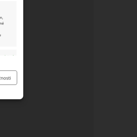
m,
ané
u
y aktivní
nosti
y aktivní