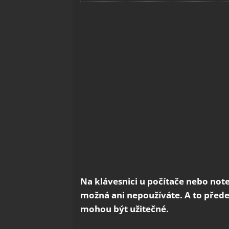
Na klávesnici u počítače nebo not
možná ani nepoužíváte. A to přede
mohou být užitečné.