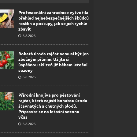
Profesionální zahradnice vytvořila
přehled nejnebezpečnějších škůdců
rostlin a postupy, jak se jich rychle
zbavit
6.8.2026
Bohatá úroda rajčat nemusí být jen
zbožným přáním. Užijte si
úspěšnou sklizeň již během letošní
sezony
6.8.2026
Přírodní hnojiva pro pěstování
rajčat, která zajistí bohatou úrodu
šťavnatých a chutných plodů.
Připravte se na letošní sezonu
včas
6.8.2026