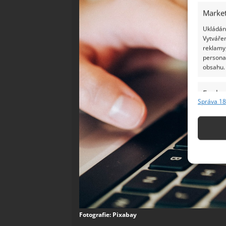
Market
Ukládání
Vytvářen
reklamy,
persona
obsahu.
Funkc
Správa 18
Přiřazov
Identifi
Použív
základ
Zajišt
odstra
Ukládá
Fotografie: Pixabay