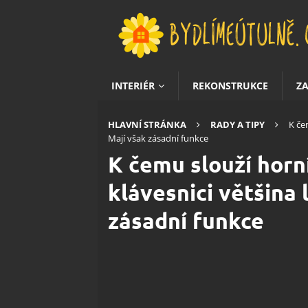
INTERIÉR
REKONSTRUKCE
Z
HLAVNÍ STRÁNKA
RADY A TIPY
K čem
Mají však zásadní funkce
K čemu slouží horn
klávesnici většina l
zásadní funkce