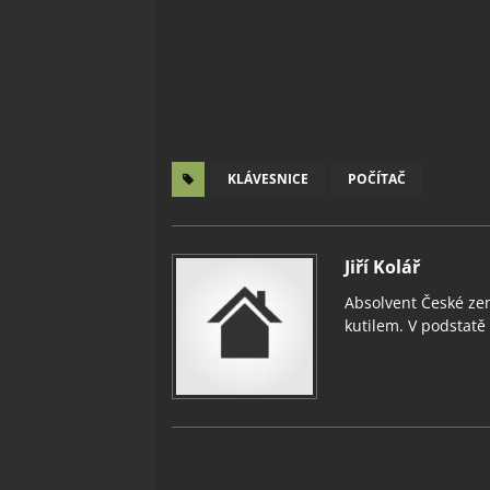
KLÁVESNICE
POČÍTAČ
Jiří Kolář
Absolvent České zem
kutilem. V podstatě v