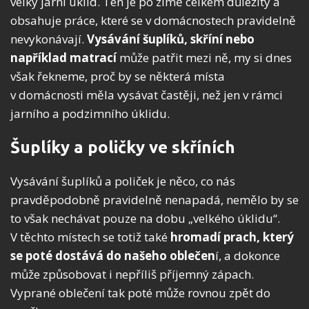
velký jarní úklid. Ten je po zimě celkem důležitý a
obsahuje práce, které se v domácnostech pravidelně
nevykonávají.
Vysávání šuplíků, skříní nebo
například matrací
může patřit mezi ně, my si dnes
však řekneme, proč by se některá místa
v domácnosti měla vysávat častěji, než jen v rámci
jarního a podzimního úklidu.
Šuplíky a poličky ve skříních
Vysávání šuplíků a poliček je něco, co nás
pravděpodobně pravidelně nenapadá, nemělo by se
to však nechávat pouze na dobu „velkého úklidu“.
V těchto místech se totiž také
hromadí prach, který
se poté dostává do našeho oblečen
í, a dokonce
může způsobovat i nepříliš příjemný zápach.
Vyprané oblečení tak poté může rovnou zpět do