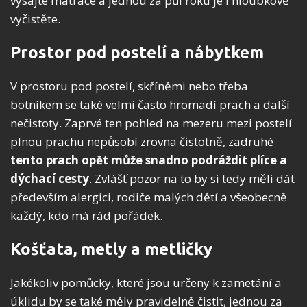
vysajte matrace a jednou za půl roku je i hloubkově
vyčistěte.
Prostor pod postelí a nábytkem
V prostoru pod postelí, skříněmi nebo třeba
botníkem se také velmi často hromadí prach a další
nečistoty. Zaprvé ten pohled na mezeru mezi postelí
plnou prachu nepůsobí zrovna čistotně, zadruhé
tento prach opět může snadno podráždit plíce a
dýchací cesty
. Zvlášť pozor na to by si tedy měli dát
především alergici, rodiče malých dětí a všeobecně
každý, kdo má rád pořádek.
Košťata, metly a metličky
Jakékoliv pomůcky, které jsou určeny k zametání a
úklidu by se také měly pravidelně čistit, jednou za