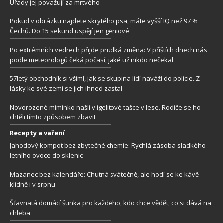
Úřady jej považují za mrtvého
Pokud v obrázku najdete skrytého psa, máte vyšší IQ než 97 %
Čechů. Do 15 sekund uspějí jen géniové
Po extrémních vedrech přijde prudká změna: V příštích dnech nás
podle meteorologů čeká počasí, jaké už nikdo nečekal
57letý obchodník si všiml, jak se skupina lidí naváží do policie. Z
lásky ke své zemi se jich ihned zastal
Novorozené miminko našli v igelitové tašce v lese. Rodiče se ho
chtěli tímto způsobem zbavit
Recepty a vaření
Jahodový kompot bez zbytečné chemie: Rychlá zásoba sladkého
letního ovoce do sklenic
Mazanec bez kalendáře: Chutná svátečně, ale hodí se ke kávě
klidně i v srpnu
Šťavnatá domácí šunka pro každého, kdo chce vědět, co si dává na
chleba