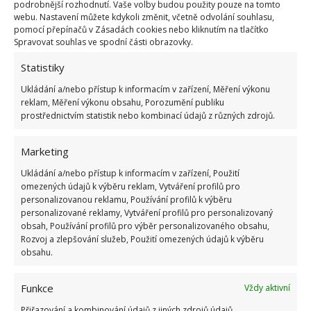
podrobnější rozhodnutí. Vaše volby budou použity pouze na tomto
webu. Nastavení můžete kdykoli změnit, včetně odvolání souhlasu,
pomocí přepínačů v Zásadách cookies nebo kliknutím na tlačítko
Spravovat souhlas ve spodní části obrazovky.
Statistiky
Ukládání a/nebo přístup k informacím v zařízení, Měření výkonu
reklam, Měření výkonu obsahu, Porozumění publiku
prostřednictvím statistik nebo kombinací údajů z různých zdrojů.
Fotografie: Unsplash
Marketing
Parapety
Ukládání a/nebo přístup k informacím v zařízení, Použití
omezených údajů k výběru reklam, Vytváření profilů pro
Dalším místem, které je dobré jednou za část přejít
personalizovanou reklamu, Používání profilů k výběru
vysavačem jsou parapety. Mimo prachu se na nich
personalizované reklamy, Vytváření profilů pro personalizovaný
obsah, Používání profilů pro výběr personalizovaného obsahu,
hromadně
usazují také mrtvé mouchy a jiné
Rozvoj a zlepšování služeb, Použití omezených údajů k výběru
drobné hmyzí osazenstvo
, což působí lehce
obsahu.
nečistotně a nezanechává to dobrý dojem. Rovněž se
na nich drží také uschlá hlína, v případě že na máte
Funkce
Vždy aktivní
parapetu květiny, které občas zlehka přelijete.
Přiřazování a kombinování údajů z jiných zdrojů údajů,