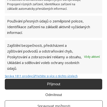
Propojení různých zařízení, Identifikace zařízení na
Klávesnice
základě automaticky přenášených informací.
Největším ložiskem bakterií a podobných potvůrek
Používání přesných údajů o zeměpisné poloze,
Identifikace zařízení na základě aktivně vyžádaných
není záchod, nýbrž obyčejná
kancelářská
informací.
klávesnice nebo klávesnice od nooteboku a
jiného zařízení.
Její pravidelné čištění je proto velmi
Zajištění bezpečnosti, předcházení a
důležité i pokud dbáte na osobní hygienu a zdraví.
zjišťování podvodů a odstraňování chyb,
Vysát byste ji proto měli každý týden a jednou za čas
Poskytování a zobrazování reklamy a obsahu,
Vždy aktivní
také jemně vydezinfikovat.
Ukládání a sdělování voleb ochrany osobních
údajů.
Správa 1811 prodejců
Přečtěte si více o těchto účelech
Příjmout
Odmítnout
Spravovat možnosti