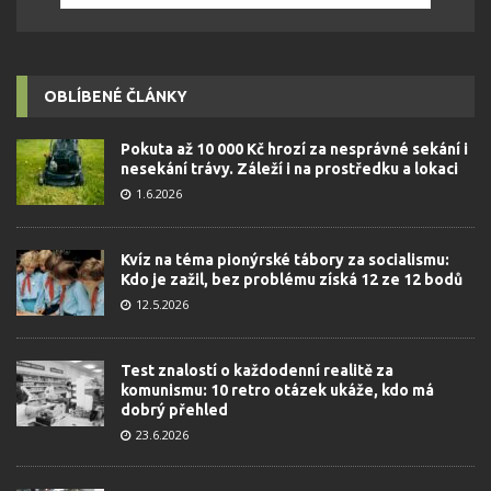
OBLÍBENÉ ČLÁNKY
Pokuta až 10 000 Kč hrozí za nesprávné sekání i
nesekání trávy. Záleží i na prostředku a lokaci
1.6.2026
Kvíz na téma pionýrské tábory za socialismu:
Kdo je zažil, bez problému získá 12 ze 12 bodů
12.5.2026
Test znalostí o každodenní realitě za
komunismu: 10 retro otázek ukáže, kdo má
dobrý přehled
23.6.2026