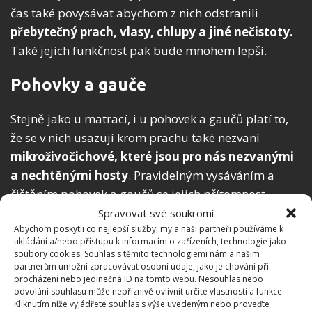
čas také povysávat abychom z nich odstranili
přebytečný prach, vlasy, chlupy a jiné nečistoty.
Také jejich funkčnost pak bude mnohem lepší.
Pohovky a gauče
Stejně jako u matrací, i u pohovek a gaučů platí to,
že se v nich usazují krom prachu také nezvaní
mikroživočichové, které jsou pro nás nezvanými
a nechtěnými hosty
. Pravidelným vysáváním a
čištěním pohovek a gaučů se jejich přítomnost
eliminuje a vy můžete být klidní.
Spravovat své soukromí
Abychom poskytli co nejlepší služby, my a naši partneři používáme k
ukládání a/nebo přístupu k informacím o zařízeních, technologie jako
soubory cookies. Souhlas s těmito technologiemi nám a našim
partnerům umožní zpracovávat osobní údaje, jako je chování při
procházení nebo jedinečná ID na tomto webu. Nesouhlas nebo
odvolání souhlasu může nepříznivě ovlivnit určité vlastnosti a funkce.
Kliknutím níže vyjádřete souhlas s výše uvedeným nebo proveďte