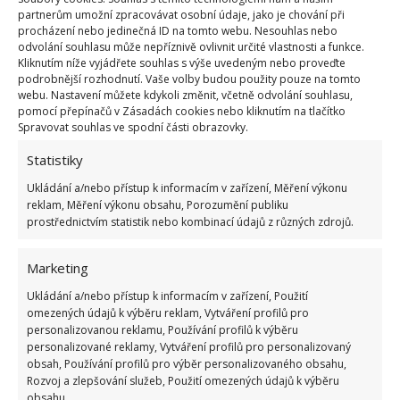
nabídneme v malém poměru, ale vy si jej můžete
partnerům umožní zpracovávat osobní údaje, jako je chování při
znásobit a uchovat v ledničce. Budete potřebovat
procházení nebo jedinečná ID na tomto webu. Nesouhlas nebo
jeden gram šťávy z rostliny a pět gramů vepřového
odvolání souhlasu může nepříznivě ovlivnit určité vlastnosti a funkce.
Kliknutím níže vyjádřete souhlas s výše uvedeným nebo proveďte
sádla. Tuk rozpusťte a nalijte do něj šťávu z rostliny.
podrobnější rozhodnutí. Vaše volby budou použity pouze na tomto
Mažte na modřiny, ale i bolestivé klouby.
webu. Nastavení můžete kdykoli změnit, včetně odvolání souhlasu,
pomocí přepínačů v Zásadách cookies nebo kliknutím na tlačítko
Spravovat souhlas ve spodní části obrazovky.
Statistiky
Ukládání a/nebo přístup k informacím v zařízení, Měření výkonu
reklam, Měření výkonu obsahu, Porozumění publiku
prostřednictvím statistik nebo kombinací údajů z různých zdrojů.
Marketing
Ukládání a/nebo přístup k informacím v zařízení, Použití
omezených údajů k výběru reklam, Vytváření profilů pro
personalizovanou reklamu, Používání profilů k výběru
personalizované reklamy, Vytváření profilů pro personalizovaný
obsah, Používání profilů pro výběr personalizovaného obsahu,
Rozvoj a zlepšování služeb, Použití omezených údajů k výběru
obsahu.