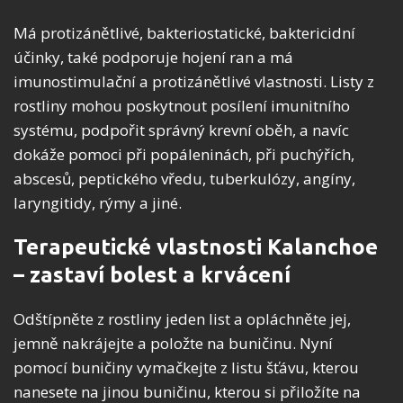
Má protizánětlivé, bakteriostatické, baktericidní
účinky, také podporuje hojení ran a má
imunostimulační a protizánětlivé vlastnosti. Listy z
rostliny mohou poskytnout posílení imunitního
systému, podpořit správný krevní oběh, a navíc
dokáže pomoci při popáleninách, při puchýřích,
abscesů, peptického vředu, tuberkulózy, angíny,
laryngitidy, rýmy a jiné.
Terapeutické vlastnosti Kalanchoe
– zastaví bolest a krvácení
Odštípněte z rostliny jeden list a opláchněte jej,
jemně nakrájejte a položte na buničinu. Nyní
pomocí buničiny vymačkejte z listu šťávu, kterou
nanesete na jinou buničinu, kterou si přiložíte na