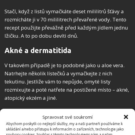
Stačí, když z listů vymačkáte deset mililitrů šťávy a
rozmícháte ji v 70 mililitrech převařené vody. Tento
recept použijte převážně před každým jídlem jednu
lžičku. A to po dobu devíti dnů.
Akné a dermatitida
V takovém případě je to podobné jako u aloe vera.
Natrhejte několik lístečků a vymačkejte z nich
tekutinu. Jestliže vám to nepůjde, omyté listy
rozmixujte a poté natřete na postižené místo – akné,
atopický ekzém a jiné.
Odstranění modřin a bolesti kloubů
Spravovat své soukromí
Abychom poskytli co nejlepší služby, my a naši partneři používáme k
Můžete si z rostliny vyrobit mastičku. Recept vám
ukládání a/nebo přístupu k informacím o zařízeních, technologie jako
soubory cookies. Souhlas s těmito technologiemi nám a našim