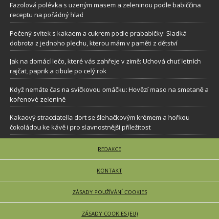
Fazolová polévka s uzeným masem a zeleninou podle babiččina
receptu na pořádný hlad
Pečený svítek s kakaem a cukrem podle prababičky: Sladká
dobrota z jednoho plechu, kterou mám v paměti z dětství
Jak na domácí lečo, které vás zahřeje v zimě: Uchová chuť letních
rajčat, paprik a cibule po celý rok
Když nemáte čas na svíčkovou omáčku: Hovězí maso na smetaně a
kořenové zelenině
Kakaový stracciatella dort se šlehačkovým krémem a hořkou
čokoládou ke kávě i pro slavnostnější příležitost
REDAKCE
KONTAKT
ZÁSADY POUŽÍVÁNÍ COOKIES
ZÁSADY COOKIES (EU)