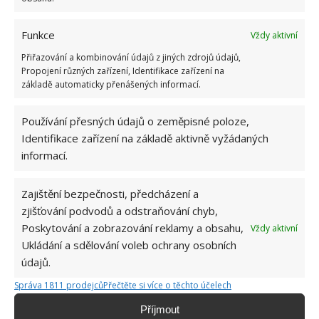
Funkce
Vždy aktivní
Přiřazování a kombinování údajů z jiných zdrojů údajů,
Propojení různých zařízení, Identifikace zařízení na
základě automaticky přenášených informací.
Fotografie: Freepik
Křečové žíly
Používání přesných údajů o zeměpisné poloze,
Identifikace zařízení na základě aktivně vyžádaných
Na tento způsob budete potřebovat půl litrovou
informací.
lahev, kterou naplníte rozsekanými listy z rostliny.
Poté listy zalijete čistým alkoholem. Nádobu nyní
Zajištění bezpečnosti, předcházení a
zjišťování podvodů a odstraňování chyb,
uzavřete a vložte ji do tmavé místnosti na deset dní.
Poskytování a zobrazování reklamy a obsahu,
Vždy aktivní
Každý den s lahví zatřepejte. Celkem dva měsíce
Ukládání a sdělování voleb ochrany osobních
natírejte tuto tekutinu na křečové žíly.
údajů.
Bradavice
Správa 1811 prodejců
Přečtěte si více o těchto účelech
Příjmout