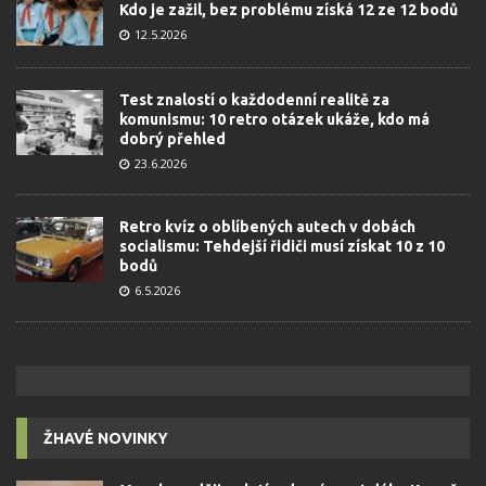
Kdo je zažil, bez problému získá 12 ze 12 bodů
12.5.2026
Test znalostí o každodenní realitě za
komunismu: 10 retro otázek ukáže, kdo má
dobrý přehled
23.6.2026
Retro kvíz o oblíbených autech v dobách
socialismu: Tehdejší řidiči musí získat 10 z 10
bodů
6.5.2026
ŽHAVÉ NOVINKY