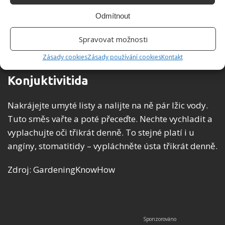
Utrhněte z rostliny jeden list a rozdrťte jej v
hmoždíři. Rozdrcený list položte na bradavici a
Odmítnout
omotejte obvazem či zalepte náplastí. Takto
Spravovat možnosti
připravené nechte působit dvě hodiny. Postup
opakujte druhý den, dokud bradavice nezmizí.
Zásady cookies
Zásady používání cookies
Kontakt
Konjuktivitida
Nakrájejte umyté listy a nalijte na ně pár lžic vody.
Tuto směs vařte a poté přeceďte. Nechte vychladit a
vyplachujte oči třikrát denně. To stejné platí i u
angíny, stomatitidy – vypláchněte ústa třikrát denně.
Zdroj: GardeningKnowHow