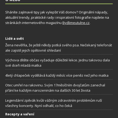
Sháníte zajímavé tipy jak vylepšit Váš domov? Originální nápady,
aktuální trendy, praktické rady i inspirativní fotografie najdete na
stránkách internetového magazínu
Bydlimeutulne.cz
.
Lidé a svět
Žena nevěřila, že ještě někdy potká svého psa. Nečekaný telefonát
ale zajistil jejich opětovné shledaní
Výchova dítěte občas vyžaduje důležité lekce. Jednu takovou dala
své dceři mladá matka
4letý chlapeček vydělává každý měsíc více peněz než jeho matka
Otec umřel na rakovinu. Svým 17měsíčním dvojčatům zanechal
přání ke každým narozeninám na dalších 30 let života
Legendární zpěvák kvůli vážným zdravotním problémům ruší
všechny koncerty. Nyní odhalil, co ho čeká
Recepty a vaření