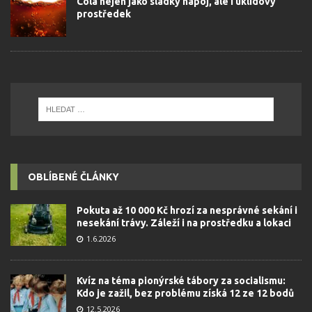
Cola nejen jako sladký nápoj, ale i úklidový
prostředek
OBLÍBENÉ ČLÁNKY
Pokuta až 10 000 Kč hrozí za nesprávné sekání i
nesekání trávy. Záleží i na prostředku a lokaci
1.6.2026
Kvíz na téma pionýrské tábory za socialismu:
Kdo je zažil, bez problému získá 12 ze 12 bodů
12.5.2026