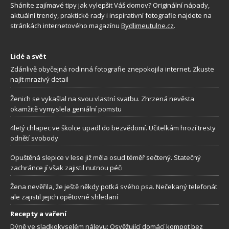
Sháníte zajímavé tipy jak vylepšit Váš domov? Originální nápady,
aktuální trendy, praktické rady i inspirativní fotografie najdete na
stránkách internetového magazínu
Bydlimeutulne.cz
.
Lidé a svět
Zdánlivě obyčejná rodinná fotografie znepokojila internet. Zkuste
najít mrazivý detail
Ženich se vykašlal na svou vlastní svatbu. Zhrzená nevěsta
okamžitě vymyslela geniální pomstu
4letý chlapec ve školce upadl do bezvědomí. Učitelkám hrozí tresty
odnětí svobody
Opuštěná slepice v lese již měla osud téměř sečtený. Statečný
zachránce jí však zajistil nutnou péči
Žena nevěřila, že ještě někdy potká svého psa. Nečekaný telefonát
ale zajistil jejich opětovné shledaní
Recepty a vaření
Dýně ve sladkokyselém nálevu: Osvěžující domácí kompot bez