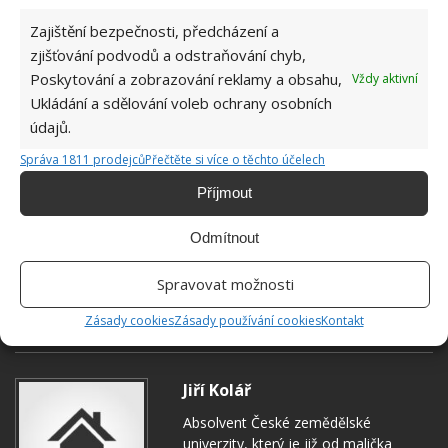
Zajištění bezpečnosti, předcházení a
zjišťování podvodů a odstraňování chyb,
Poskytování a zobrazování reklamy a obsahu,
Vždy aktivní
Ukládání a sdělování voleb ochrany osobních
údajů.
Správa 1811 prodejců
Přečtěte si více o těchto účelech
Příjmout
Odmítnout
Spravovat možnosti
NÁDRŽKA NA VODU
TOALETA
VODNÍ KÁMEN
Zásady cookies
Zásady používání cookies
Kontakt
Jiří Kolář
Absolvent České zemědělské
univerzity, který je již od malička