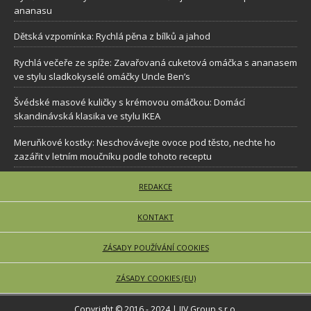
ananasu
Dětská vzpomínka: Rychlá pěna z bílků a jahod
Rychlá večeře ze spíže: Zavařovaná cuketová omáčka s ananasem
ve stylu sladkokyselé omáčky Uncle Ben’s
Švédské masové kuličky s krémovou omáčkou: Domácí
skandinávská klasika ve stylu IKEA
Meruňkové kostky: Neschovávejte ovoce pod těsto, nechte ho
zazářit v letním moučníku podle tohoto receptu
REDAKCE
KONTAKT
ZÁSADY POUŽÍVÁNÍ COOKIES
ZÁSADY COOKIES (EU)
Copyright © 2016 - 2024 | JJV Group s.r.o.