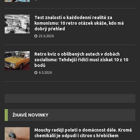
Test znalostí o každodenní realitě za
komunismu: 10 retro otázek ukáže, kdo má
dobrý přehled
23.6.2026
Retro kvíz o oblíbených autech v dobách
socialismu: Tehdejší řidiči musí získat 10 z 10
bodů
6.5.2026
ŽHAVÉ NOVINKY
Mouchy raději poletí o domácnost dále. Kromě
chemikálií je odpudí i citron s hřebíčkem