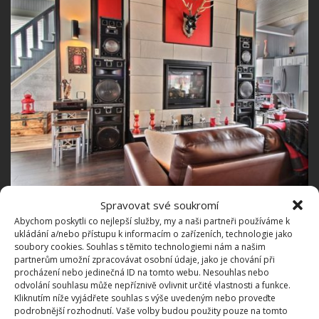
Spravovat své soukromí
Dvě ložnice v mezipatrech
Abychom poskytli co nejlepší služby, my a naši partneři používáme k
ukládání a/nebo přístupu k informacím o zařízeních, technologie jako
soubory cookies. Souhlas s těmito technologiemi nám a našim
Součástí domu je samozřejmě také koupelna,
partnerům umožní zpracovávat osobní údaje, jako je chování při
přesněji řečeno hned dvě – jednu malou a jednu
procházení nebo jedinečná ID na tomto webu. Nesouhlas nebo
odvolání souhlasu může nepříznivě ovlivnit určité vlastnosti a funkce.
velkou. Nabízí volně stojící vanu, samostatnou
Kliknutím níže vyjádřete souhlas s výše uvedeným nebo proveďte
sprchu i koutek sloužící jako prádelna.
podrobnější rozhodnutí. Vaše volby budou použity pouze na tomto