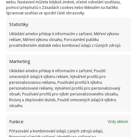
webu. Nastavení můžete kdykoli změnit, včetně odvolání souhlasu,
pomocí přepínačů v Zásadách cookies nebo kliknutím na tlačítko
Spravovat souhlas ve spodní části obrazovky.
Statistiky
Ukládání a/nebo přístup k informacím v zařízení, Měření výkonu
reklam, Měření výkonu obsahu, Porozumění publiku
prostřednictvím statistik nebo kombinací údajů z různých zdrojů.
Marketing
Ukládání a/nebo přístup k informacím v zařízení, Použití
omezených údajů k výběru reklam, Vytváření profilů pro
personalizovanou reklamu, Používání profilů k výběru
personalizované reklamy, Vytváření profilů pro personalizovaný
obsah, Používání profilů pro výběr personalizovaného obsahu,
Poslední části domu jsou ve dvou mezipatrech a
Rozvoj a zlepšování služeb, Použití omezených údajů k výběru
obsahu.
jedná se o ložnice. Jedna z nic je dokonce tak velká,
že zde vznikl koutek s pohovkou a televizí. Obě
Funkce
Vždy aktivní
nabízí jedinečný pohled do otevřené části domu.
Přiřazování a kombinování údajů z jiných zdrojů údajů,
Propojení různých zařízení, Identifikace zařízení na