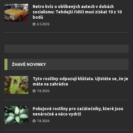
Retro kvíz o oblíbených autech v dobách
socialismu: Tehdejší řidiči musí získat 10 z 10
bodů
6.5.2026
ŽHAVÉ NOVINKY
Tyto rostliny odpuzují klíšťata. Ujistěte se, že je
máte na zahrádce
7.8.2026
Pokojové rostliny pro začátečníky, které jsou
nenáročné a něco vydrží
7.8.2026