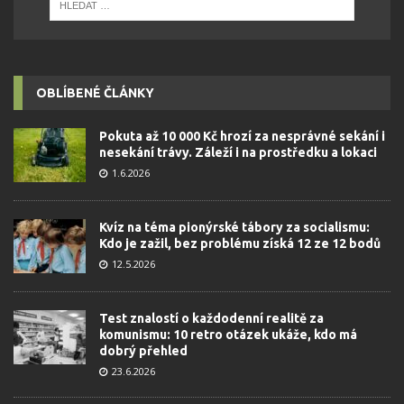
OBLÍBENÉ ČLÁNKY
Pokuta až 10 000 Kč hrozí za nesprávné sekání i
nesekání trávy. Záleží i na prostředku a lokaci
1.6.2026
Kvíz na téma pionýrské tábory za socialismu:
Kdo je zažil, bez problému získá 12 ze 12 bodů
12.5.2026
Test znalostí o každodenní realitě za
komunismu: 10 retro otázek ukáže, kdo má
dobrý přehled
23.6.2026