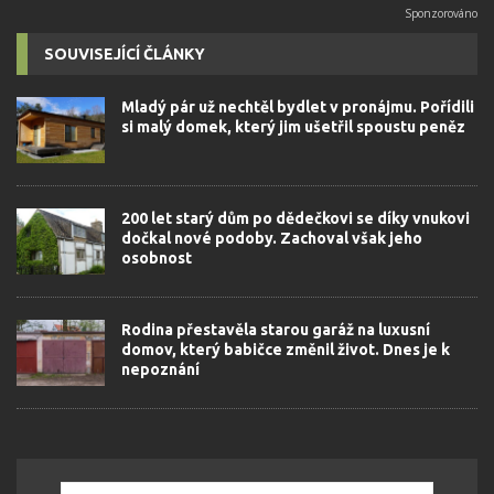
SOUVISEJÍCÍ ČLÁNKY
Mladý pár už nechtěl bydlet v pronájmu. Pořídili
si malý domek, který jim ušetřil spoustu peněz
200 let starý dům po dědečkovi se díky vnukovi
dočkal nové podoby. Zachoval však jeho
osobnost
Rodina přestavěla starou garáž na luxusní
domov, který babičce změnil život. Dnes je k
nepoznání