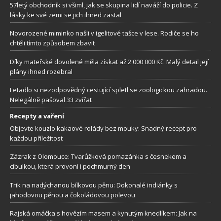
57letý obchodník si všiml, jak se skupina lidí naváží do policie. Z
lásky ke své zemi se jich ihned zastal
Novorozené miminko našli v igelitové tašce v lese. Rodiče se ho
chtěli tímto způsobem zbavit
Díky mateřské dovolené měla získat až 2 000 000 Kč. Malý detail její
plány ihned rozebral
Letadlo si nezodpovědný cestující spletl se zoologickou zahradou.
Nelegálně pašoval 33 zvířat
Recepty a vaření
Objevte kouzlo kakaové rolády bez mouky: Snadný recept pro
každou příležitost
Zázrak z Olomouce: Tvarůžková pomazánka s česnekem a
cibulkou, která provoní i pochmurný den
Trik na nadýchanou bílkovou pěnu: Dokonalé indiánky s
jahodovou pěnou a čokoládovou polevou
Rajská omáčka s hovězím masem a kynutým knedlíkem: Jak na