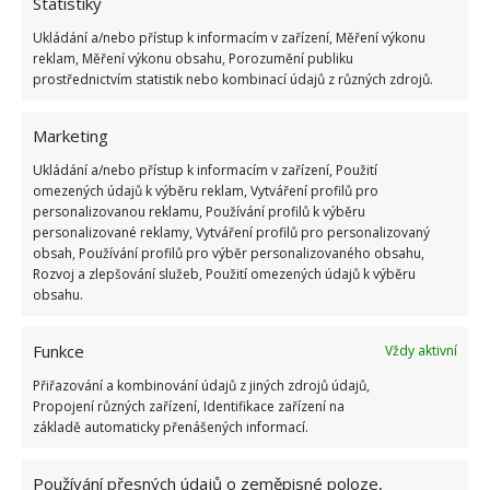
Statistiky
Absolvent České zemědělské
Ukládání a/nebo přístup k informacím v zařízení, Měření výkonu
univerzity, který je již od malička
reklam, Měření výkonu obsahu, Porozumění publiku
velkým kutilem. V podstatě vše, co je
prostřednictvím statistik nebo kombinací údajů z různých zdrojů.
možné najít v j...
[Více o autorovi]
Marketing
Ukládání a/nebo přístup k informacím v zařízení, Použití
omezených údajů k výběru reklam, Vytváření profilů pro
personalizovanou reklamu, Používání profilů k výběru
personalizované reklamy, Vytváření profilů pro personalizovaný
obsah, Používání profilů pro výběr personalizovaného obsahu,
Rozvoj a zlepšování služeb, Použití omezených údajů k výběru
obsahu.
Funkce
Vždy aktivní
Přiřazování a kombinování údajů z jiných zdrojů údajů,
Propojení různých zařízení, Identifikace zařízení na
OBLÍBENÉ ČLÁNKY
základě automaticky přenášených informací.
Pokuta až 10 000 Kč hrozí za nesprávné sekání i
Používání přesných údajů o zeměpisné poloze,