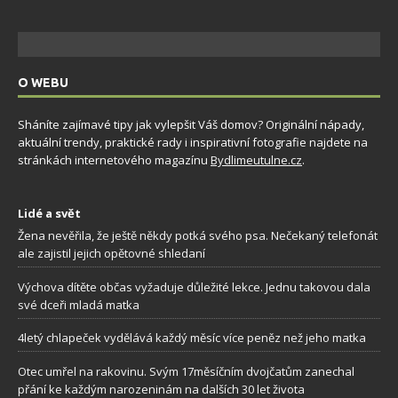
O WEBU
Sháníte zajímavé tipy jak vylepšit Váš domov? Originální nápady,
aktuální trendy, praktické rady i inspirativní fotografie najdete na
stránkách internetového magazínu
Bydlimeutulne.cz
.
Lidé a svět
Žena nevěřila, že ještě někdy potká svého psa. Nečekaný telefonát
ale zajistil jejich opětovné shledaní
Výchova dítěte občas vyžaduje důležité lekce. Jednu takovou dala
své dceři mladá matka
4letý chlapeček vydělává každý měsíc více peněz než jeho matka
Otec umřel na rakovinu. Svým 17měsíčním dvojčatům zanechal
přání ke každým narozeninám na dalších 30 let života