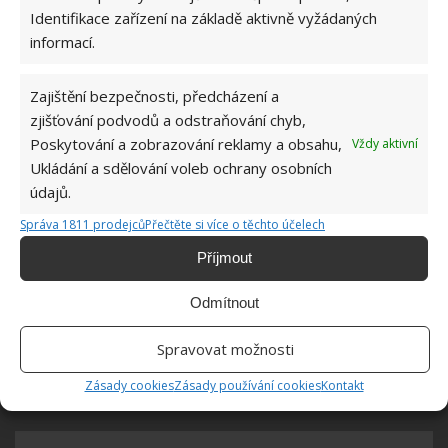
nesekání trávy. Záleží i na prostředku a lokaci
Identifikace zařízení na základě aktivně vyžádaných
1.6.2026
informací.
Kvíz na téma pionýrské tábory za socialismu:
Zajištění bezpečnosti, předcházení a
Kdo je zažil, bez problému získá 12 ze 12 bodů
zjišťování podvodů a odstraňování chyb,
12.5.2026
Poskytování a zobrazování reklamy a obsahu,
Vždy aktivní
Ukládání a sdělování voleb ochrany osobních
Test znalostí o každodenní realitě za
údajů.
komunismu: 10 retro otázek ukáže, kdo má
dobrý přehled
Správa 1811 prodejců
Přečtěte si více o těchto účelech
23.6.2026
Příjmout
Odmítnout
Retro kvíz o oblíbených autech v dobách
socialismu: Tehdejší řidiči musí získat 10 z 10
bodů
Spravovat možnosti
6.5.2026
Zásady cookies
Zásady používání cookies
Kontakt