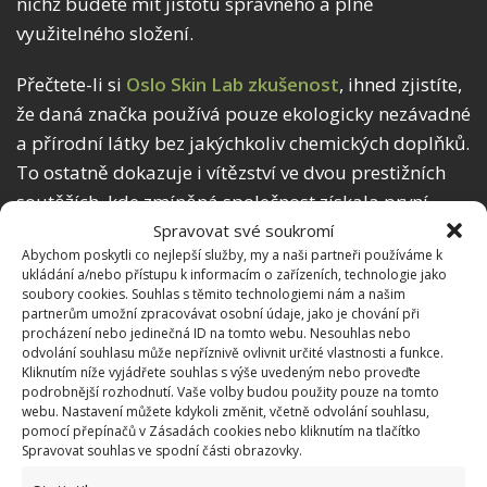
nichž budete mít jistotu správného a plně
využitelného složení.
Přečtete-li si
Oslo Skin Lab zkušenost
, ihned zjistíte,
že daná značka používá pouze ekologicky nezávadné
a přírodní látky bez jakýchkoliv chemických doplňků.
To ostatně dokazuje i vítězství ve dvou prestižních
soutěžích, kde zmíněná společnost získala první
místo v kategorii suplementů. Po rozkliknutí stránek
Spravovat své soukromí
Abychom poskytli co nejlepší služby, my a naši partneři používáme k
pod vloženými odkazy načerpáte během chvíle
ukládání a/nebo přístupu k informacím o zařízeních, technologie jako
důležité informace a ihned si utvoříte jasnější
soubory cookies. Souhlas s těmito technologiemi nám a našim
partnerům umožní zpracovávat osobní údaje, jako je chování při
představu sami.
procházení nebo jedinečná ID na tomto webu. Nesouhlas nebo
odvolání souhlasu může nepříznivě ovlivnit určité vlastnosti a funkce.
Kliknutím níže vyjádřete souhlas s výše uvedeným nebo proveďte
podrobnější rozhodnutí. Vaše volby budou použity pouze na tomto
webu. Nastavení můžete kdykoli změnit, včetně odvolání souhlasu,
pomocí přepínačů v Zásadách cookies nebo kliknutím na tlačítko
Spravovat souhlas ve spodní části obrazovky.
Jiří Kolář