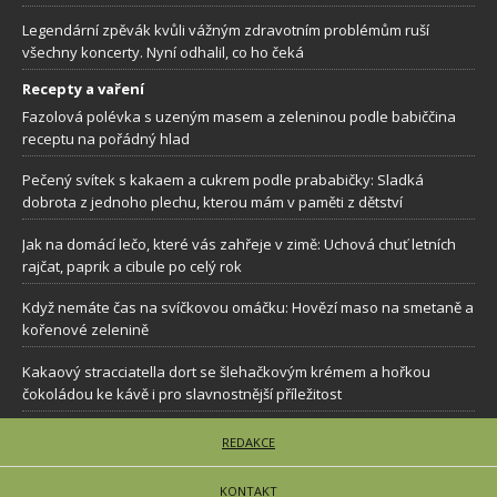
Legendární zpěvák kvůli vážným zdravotním problémům ruší
všechny koncerty. Nyní odhalil, co ho čeká
Recepty a vaření
Fazolová polévka s uzeným masem a zeleninou podle babiččina
receptu na pořádný hlad
Pečený svítek s kakaem a cukrem podle prababičky: Sladká
dobrota z jednoho plechu, kterou mám v paměti z dětství
Jak na domácí lečo, které vás zahřeje v zimě: Uchová chuť letních
rajčat, paprik a cibule po celý rok
Když nemáte čas na svíčkovou omáčku: Hovězí maso na smetaně a
kořenové zelenině
Kakaový stracciatella dort se šlehačkovým krémem a hořkou
čokoládou ke kávě i pro slavnostnější příležitost
REDAKCE
KONTAKT