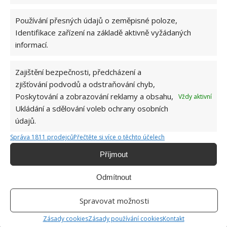
různých chorob. Proto je potřeba túje, které fungují
Používání přesných údajů o zeměpisné poloze,
jako živé ploty, pravidelně a důkladně prostříhávat.
Identifikace zařízení na základě aktivně vyžádaných
informací.
Zdroj: GardeningKnowHow
Zajištění bezpečnosti, předcházení a
zjišťování podvodů a odstraňování chyb,
Poskytování a zobrazování reklamy a obsahu,
Vždy aktivní
Ukládání a sdělování voleb ochrany osobních
údajů.
Správa 1811 prodejců
Přečtěte si více o těchto účelech
Příjmout
Odmítnout
Spravovat možnosti
Zásady cookies
Zásady používání cookies
Kontakt