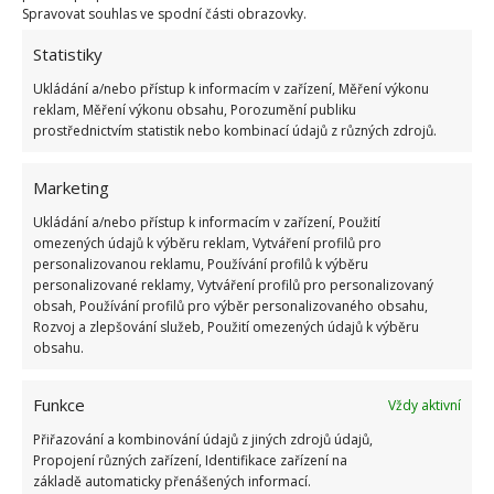
Spravovat souhlas ve spodní části obrazovky.
Statistiky
Ukládání a/nebo přístup k informacím v zařízení, Měření výkonu
reklam, Měření výkonu obsahu, Porozumění publiku
prostřednictvím statistik nebo kombinací údajů z různých zdrojů.
Marketing
Fotografie: Unsplash
Ukládání a/nebo přístup k informacím v zařízení, Použití
omezených údajů k výběru reklam, Vytváření profilů pro
Hnědnutí podporuje také nadměrná hustota
personalizovanou reklamu, Používání profilů k výběru
jednotlivých větví. Nejčastěji se tento problém
personalizované reklamy, Vytváření profilů pro personalizovaný
obsah, Používání profilů pro výběr personalizovaného obsahu,
projeví, pokud máme túji vysazenou místo živého
Rozvoj a zlepšování služeb, Použití omezených údajů k výběru
plotu. Stromy rostou velmi
blízko u sebe a mají
obsahu.
nedostatek slunečního světla
. Kromě toho se také
navzájem okrádají o vodu a potřebné živiny.
Funkce
Vždy aktivní
Umístěním rostlin blízko u sebe dochází k
Přiřazování a kombinování údajů z jiných zdrojů údajů,
promíchání jejich kořenů, a to samotné rostliny
Propojení různých zařízení, Identifikace zařízení na
základě automaticky přenášených informací.
oslabuje. Jsou pak mnohem náchylnější na výskyt