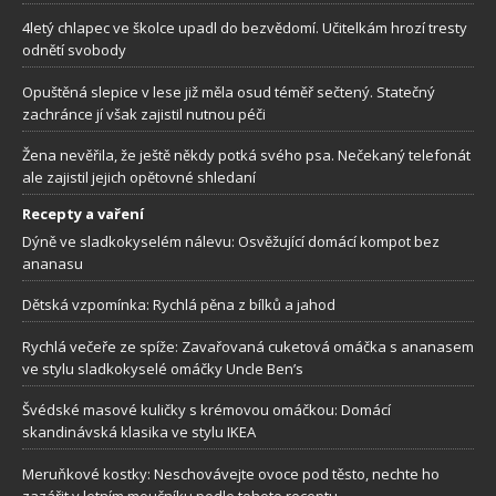
4letý chlapec ve školce upadl do bezvědomí. Učitelkám hrozí tresty
odnětí svobody
Opuštěná slepice v lese již měla osud téměř sečtený. Statečný
zachránce jí však zajistil nutnou péči
Žena nevěřila, že ještě někdy potká svého psa. Nečekaný telefonát
ale zajistil jejich opětovné shledaní
Recepty a vaření
Dýně ve sladkokyselém nálevu: Osvěžující domácí kompot bez
ananasu
Dětská vzpomínka: Rychlá pěna z bílků a jahod
Rychlá večeře ze spíže: Zavařovaná cuketová omáčka s ananasem
ve stylu sladkokyselé omáčky Uncle Ben’s
Švédské masové kuličky s krémovou omáčkou: Domácí
skandinávská klasika ve stylu IKEA
Meruňkové kostky: Neschovávejte ovoce pod těsto, nechte ho
zazářit v letním moučníku podle tohoto receptu