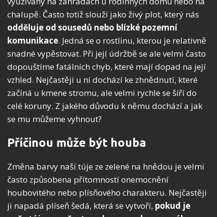
využívány na zahradách u rodinných domů nebo na
chalupě. Často totiž slouží jako živý plot, který nás
odděluje od sousedů nebo blízké pozemní
komunikace
. Jedná se o rostlinu, kterou je relativně
snadné vypěstovat. Při její údržbě se ale velmi často
dopouštíme fatálních chyb, které mají dopad na její
vzhled. Nejčastěji u ní dochází ke zhnědnutí, které
začíná u kmene stromu, ale velmi rychle se šíří do
celé koruny. Z jakého důvodu k němu dochází a jak
se mu můžeme vyhnout?
Příčinou může být houba
Změna barvy naší túje ze zelené na hnědou je velmi
často způsobena přítomností onemocnění
houbovitého nebo plísňového charakteru. Nejčastěji
ji napadá plíseň šedá,
která se vytvoří,
pokud je