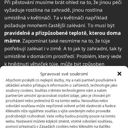
Při pěstování musíme brát ohled na to, že jinou péči
vyžaduje rostlina na zahradě, jinou rostlina
umístěná v květináči. Ta v květináči například
požaduje mnohem častější zalévání. To musí být
pravidelné a přizpůsobené teplotě, kterou doma
máme
.
Zapomínat také nesmíme na to, že túje
potřebují zalévat i v zimě. A to jak ty zahradní, tak ty
umístěné v domácím prostředí. Problém, který vede
k hnědnutí větviček túje, může být způsoben
nadměrným hnojením. Nadměrné množství
Spravovat své soukromí
minerálů totiž poškozuje přímo kořeny rostliny.
Abychom poskytli co nejlepší služby, my a naši partneři používáme k
ukládání a/nebo přístupu k informacím o zařízeních, technologie jako
soubory cookies. Souhlas s těmito technologiemi nám a našim
partnerům umožní zpracovávat osobní údaje, jako je chování při
procházení nebo jedinečná ID na tomto webu. Nesouhlas nebo
odvolání souhlasu může nepříznivě ovlivnit určité vlastnosti a funkce.
Kliknutím níže vyjádřete souhlas s výše uvedeným nebo proveďte
podrobnější rozhodnutí. Vaše volby budou použity pouze na tomto
webu. Nastavení můžete kdykoli změnit, včetně odvolání souhlasu,
pomocí přepínačů v Zásadách cookies nebo kliknutím na tlačítko