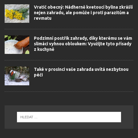
Vratič obecný: Nádherně kvetoucí bylina zkrášlí
nejen zahradu, ale pomůže i proti parazitům a
revmatu
Podzimní postřik zahrady, díky kterému se vám
slimáci vyhnou obloukem: Využijte tyto přísady
z kuchyně
Také v prosinci vaše zahrada uvítá nezbytnou
péči