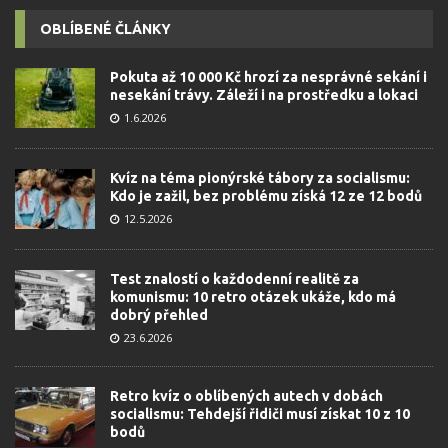
OBLÍBENÉ ČLÁNKY
Pokuta až 10 000 Kč hrozí za nesprávné sekání i
nesekání trávy. Záleží i na prostředku a lokaci
1.6.2026
Kvíz na téma pionýrské tábory za socialismu:
Kdo je zažil, bez problému získá 12 ze 12 bodů
12.5.2026
Test znalostí o každodenní realitě za
komunismu: 10 retro otázek ukáže, kdo má
dobrý přehled
23.6.2026
Retro kvíz o oblíbených autech v dobách
socialismu: Tehdejší řidiči musí získat 10 z 10
bodů