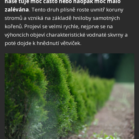
naše túje moc často nebo naopak moc málo
zalévána
. Tento druh plísně roste uvnitř koruny
stromů a vzniká na základě hniloby samotných
kořenů. Projeví se velmi rychle, nejprve se na
výhoncích objeví charakteristické vodnaté skvrny a
poté dojde k hnědnutí větviček.