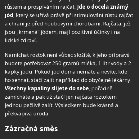
růstem a prospíváním rajčat.
Jde o docela známý
jód
, který se užívá právě při stimulování růstu rajčat
a chrání je před houbovými chorobami. Rajčata, jež
jsou „krmená“ jódem, mají pozitivní účinky i na
lidské zdraví.
Namíchat roztok není vůbec složité, k jeho přípravě
budete potřebovat 250 gramů mléka, 1 litr vody a 2
kapky jódu. Pokud jód doma nemáte a nevíte, kde
ho sehnat, stačí zajít například do obyčejné lékárny.
Všechny kapaliny slijete do sebe
, pořádně
zamícháte a pak už stačí jen rajčata roztokem
jednou pečlivě zalít. Výsledkem bude krásná a
překvapivá úroda.
Zázračná směs