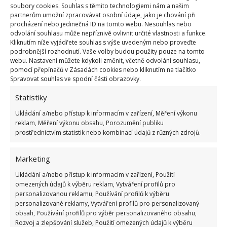
soubory cookies. Souhlas s těmito technologiemi nám a našim
partnerům umožní zpracovávat osobní údaje, jako je chování při
procházení nebo jedinečná ID na tomto webu. Nesouhlas nebo
odvolání souhlasu může nepříznivě ovlivnit určité vlastnosti a funkce.
Kliknutím níže vyjádřete souhlas s výše uvedeným nebo proveďte
podrobnější rozhodnutí. Vaše volby budou použity pouze na tomto
Fotografie: Pixabay
webu. Nastavení můžete kdykoli změnit, včetně odvolání souhlasu,
pomocí přepínačů v Zásadách cookies nebo kliknutím na tlačítko
Výroba této směsi je snadná a její aplikace je
Spravovat souhlas ve spodní části obrazovky.
nenáročná. K výrobě budete potřebovat 5 litrů horké
Statistiky
vody, 10 kapek jódu, 5 gramů fosforu a 10 gramů
Ukládání a/nebo přístup k informacím v zařízení, Měření výkonu
draslíku. Všechny tyto ingredience smícháte
reklam, Měření výkonu obsahu, Porozumění publiku
dohromady, promícháte je a
roztokem pak rajčata
prostřednictvím statistik nebo kombinací údajů z různých zdrojů.
pořádně postříkáte
. Tento roztok můžete použít
několikrát, ale důležité je to nepřehnat, kvůli časté
Marketing
aplikaci směsi by rajčata mohla začít uvadat.
Ukládání a/nebo přístup k informacím v zařízení, Použití
omezených údajů k výběru reklam, Vytváření profilů pro
personalizovanou reklamu, Používání profilů k výběru
Zdroj:
Archzine
personalizované reklamy, Vytváření profilů pro personalizovaný
obsah, Používání profilů pro výběr personalizovaného obsahu,
Rozvoj a zlepšování služeb, Použití omezených údajů k výběru