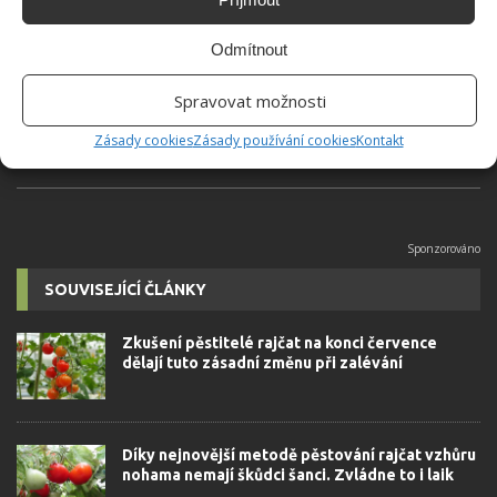
Jiří Kolář
Absolvent České zemědělské
Odmítnout
univerzity, který je již od malička
velkým kutilem. V podstatě vše, co je
Spravovat možnosti
možné najít v j...
[Více o autorovi]
Zásady cookies
Zásady používání cookies
Kontakt
SOUVISEJÍCÍ ČLÁNKY
Zkušení pěstitelé rajčat na konci července
dělají tuto zásadní změnu při zalévání
Díky nejnovější metodě pěstování rajčat vzhůru
nohama nemají škůdci šanci. Zvládne to i laik