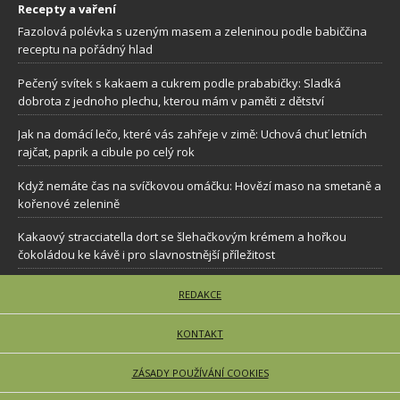
Recepty a vaření
Fazolová polévka s uzeným masem a zeleninou podle babiččina
receptu na pořádný hlad
Pečený svítek s kakaem a cukrem podle prababičky: Sladká
dobrota z jednoho plechu, kterou mám v paměti z dětství
Jak na domácí lečo, které vás zahřeje v zimě: Uchová chuť letních
rajčat, paprik a cibule po celý rok
Když nemáte čas na svíčkovou omáčku: Hovězí maso na smetaně a
kořenové zelenině
Kakaový stracciatella dort se šlehačkovým krémem a hořkou
čokoládou ke kávě i pro slavnostnější příležitost
REDAKCE
KONTAKT
ZÁSADY POUŽÍVÁNÍ COOKIES