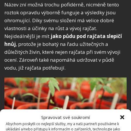
Název zní možná trochu pofidérně, nicméně tento
roztok opravdu výborně funguje a výsledky jsou
ohromující. Díky svému složení má velice dobré
vlastnosti a účinky na růst a vývoj rajčat.
Nejideálnější je mít
jako půdu pod rajčata slepičí
hnůj
, protože je bohatý na řadu užitečných a
důležitých živin, které nejen rajčata při svém vývoji
ocení. Zároveň také napomáhá udržovat v půdě
vodu, již rajčata potřebují.
Spravovat své soukromí
Abychom poskytli co nejlepší služby, my a naši partneři používáme k
ukládání a/nebo přístupu k informacím o zařízeních, technologie jako