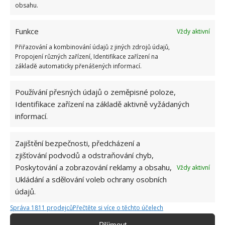
obsahu.
Funkce
Vždy aktivní
Přiřazování a kombinování údajů z jiných zdrojů údajů,
Propojení různých zařízení, Identifikace zařízení na
základě automaticky přenášených informací.
Používání přesných údajů o zeměpisné poloze,
Identifikace zařízení na základě aktivně vyžádaných
informací.
Zajištění bezpečnosti, předcházení a
zjišťování podvodů a odstraňování chyb,
Poskytování a zobrazování reklamy a obsahu,
Vždy aktivní
Ukládání a sdělování voleb ochrany osobních
RAJČATA
TIPY
ÚRODA
údajů.
Správa 1811 prodejců
Přečtěte si více o těchto účelech
Příjmout