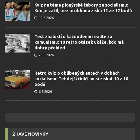
Kvíz na téma pionýrské tábory za socialismu:
Kdo je zažil, bez problému získá 12 ze 12 bodů
12.5.2026
Test znalostí o každodenní realitě za
komunismu: 10 retro otázek ukáže, kdo má
dobrý přehled
23.6.2026
Retro kvíz o oblíbených autech v dobách
socialismu: Tehdejší řidiči musí získat 10 z 10
bodů
6.5.2026
ŽHAVÉ NOVINKY