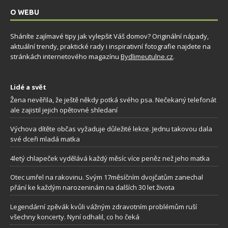
O WEBU
Sháníte zajímavé tipy jak vylepšit Váš domov? Originální nápady,
aktuální trendy, praktické rady i inspirativní fotografie najdete na
stránkách internetového magazínu
Bydlimeutulne.cz
.
Lidé a svět
Žena nevěřila, že ještě někdy potká svého psa. Nečekaný telefonát
ale zajistil jejich opětovné shledaní
Výchova dítěte občas vyžaduje důležité lekce. Jednu takovou dala
své dceři mladá matka
4letý chlapeček vydělává každý měsíc více peněz než jeho matka
Otec umřel na rakovinu. Svým 17měsíčním dvojčatům zanechal
přání ke každým narozeninám na dalších 30 let života
Legendární zpěvák kvůli vážným zdravotním problémům ruší
všechny koncerty. Nyní odhalil, co ho čeká