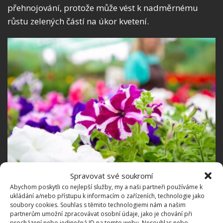
přehnojování, protože může vést k nadměrnému
růstu zelených částí na úkor kvetení.
Spravovat své soukromí
Fotografie: Freepik
Abychom poskytli co nejlepší služby, my a naši partneři používáme k
ukládání a/nebo přístupu k informacím o zařízeních, technologie jako
Banánový prášek ze sušených
soubory cookies. Souhlas s těmito technologiemi nám a našim
partnerům umožní zpracovávat osobní údaje, jako je chování při
slupek
procházení nebo jedinečná ID na tomto webu. Nesouhlas nebo