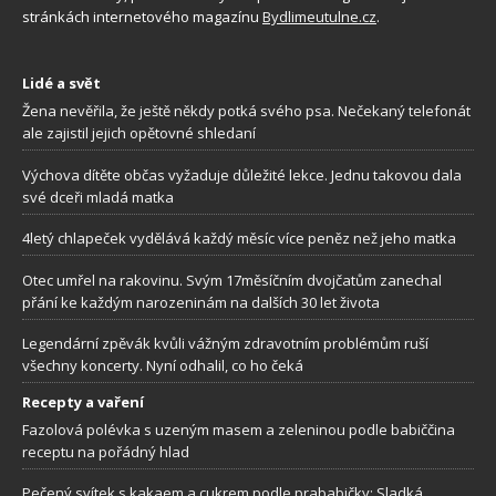
stránkách internetového magazínu
Bydlimeutulne.cz
.
Lidé a svět
Žena nevěřila, že ještě někdy potká svého psa. Nečekaný telefonát
ale zajistil jejich opětovné shledaní
Výchova dítěte občas vyžaduje důležité lekce. Jednu takovou dala
své dceři mladá matka
4letý chlapeček vydělává každý měsíc více peněz než jeho matka
Otec umřel na rakovinu. Svým 17měsíčním dvojčatům zanechal
přání ke každým narozeninám na dalších 30 let života
Legendární zpěvák kvůli vážným zdravotním problémům ruší
všechny koncerty. Nyní odhalil, co ho čeká
Recepty a vaření
Fazolová polévka s uzeným masem a zeleninou podle babiččina
receptu na pořádný hlad
Pečený svítek s kakaem a cukrem podle prababičky: Sladká