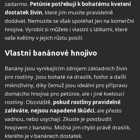
zadarmo.
Petúnie potřebují k bohatému kvetení
dostatek živin
, které jim musíte pravidelně
dodávat. Nemusíte se však spoléhat jen na komerční
hnojiva. Vyrobit si můžete i vlastní s látkami, které
vaše květiny v jejich růstu posílí.
Vlastní banánové hnojivo
Banány jsou vynikajícím zdrojem základních živin
pro rostliny. Jsou bohaté na draslík, fosfor a další
mikroživiny, díky čemuž jsou ideální pro přípravu
domácího hnojiva pro petúnie, ale i jiné kvetoucí
rostliny. Obzvláště,
pokud rostliny pravidelně
zaléváte, nejsou napadené škůdci
, ale přesto
vadnou, nebo usychají. Zkuste je povzbudit
hnojivem z banánu. Možná jim chybí právě draslík,
kterého je v banánech dostatek.