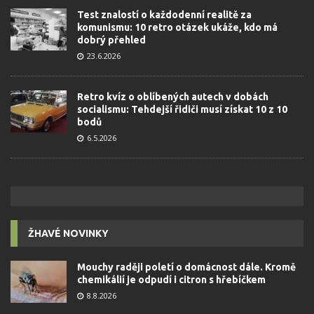
Test znalostí o každodenní realitě za
komunismu: 10 retro otázek ukáže, kdo má
dobrý přehled
23.6.2026
Retro kvíz o oblíbených autech v dobách
socialismu: Tehdejší řidiči musí získat 10 z 10
bodů
6.5.2026
ŽHAVÉ NOVINKY
Mouchy raději poletí o domácnost dále. Kromě
chemikálií je odpudí i citron s hřebíčkem
8.8.2026