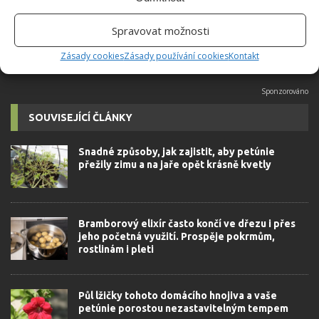
možné najít v j...
[Více o autorovi]
Spravovat možnosti
Zásady cookies
Zásady používání cookies
Kontakt
SOUVISEJÍCÍ ČLÁNKY
Snadné způsoby, jak zajistit, aby petúnie
přežily zimu a na jaře opět krásně kvetly
Bramborový elixír často končí ve dřezu i přes
jeho početná využití. Prospěje pokrmům,
rostlinám i pleti
Půl lžičky tohoto domácího hnojiva a vaše
petúnie porostou nezastavitelným tempem