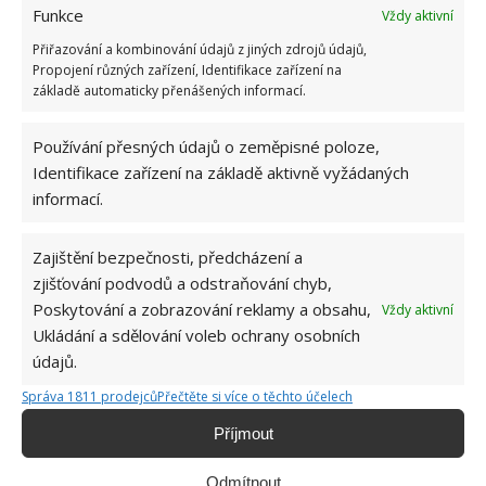
Funkce
Vždy aktivní
Přiřazování a kombinování údajů z jiných zdrojů údajů,
Propojení různých zařízení, Identifikace zařízení na
základě automaticky přenášených informací.
Používání přesných údajů o zeměpisné poloze,
Identifikace zařízení na základě aktivně vyžádaných
informací.
Zajištění bezpečnosti, předcházení a
BANÁNOVÉ HNOJIVO
DOMÁCÍ HNOJIVO
zjišťování podvodů a odstraňování chyb,
PETÚNIE
Poskytování a zobrazování reklamy a obsahu,
Vždy aktivní
Ukládání a sdělování voleb ochrany osobních
údajů.
Jiří Kolář
Správa 1811 prodejců
Přečtěte si více o těchto účelech
Absolvent České zemědělské
Příjmout
univerzity, který je již od malička
velkým kutilem. V podstatě vše, co je
Odmítnout