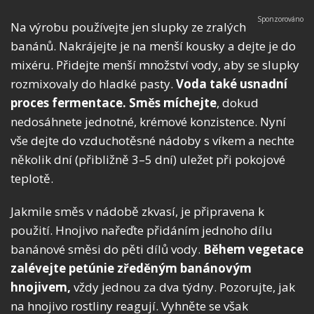
Na výrobu používejte jen slupky ze zralých
banánů. Nakrájejte je na menší kousky a dejte je do
mixéru. Přidejte menší množství vody, aby se slupky
rozmixovaly do hladké pasty.
Voda také usnadní
proces fermentace. Směs míchejte
, dokud
nedosáhnete jednotné, krémové konzistence. Nyní
vše dejte do vzduchotěsné nádoby s víkem a nechte
několik dní (přibližně 3–5 dní) uležet při pokojové
teplotě.
Jakmile směs v nádobě zkvasí, je připravena k
použití. Hnojivo nařeďte přidáním jednoho dílu
banánové směsi do pěti dílů vody.
Během vegetace
zalévejte petúnie zředěným banánovým
hnojivem,
vždy jednou za dva týdny. Pozorujte, jak
na hnojivo rostliny reagují. Vyhněte se však