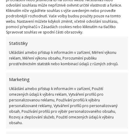
odvolání souhlasu může nepříznivě ovlivnit určité vlastnosti a funkce.
Kliknutím níže vyjádřete souhlas s výše uvedeným nebo proveďte
Z banánových slupek si můžete také vyrobit výživný
podrobnější rozhodnutí. Vaše volby budou použity pouze na tomto
prášek. Zbavte je zbytků dužiny a dejte je vysušit na
webu. Nastavení můžete kdykoli změnit, včetně odvolání souhlasu,
pomocí přepínačů v Zásadách cookies nebo kliknutím na tlačítko
slunce nebo do mírně zahřáté trouby.
Uschlé slupky
Spravovat souhlas ve spodní části obrazovky.
namelte v mlýnku, nebo rozdrťte
v hmoždíři.
Statistiky
Banánový prášek pak nasypte přímo do truhlíku (1–
Ukládání a/nebo přístup k informacím v zařízení, Měření výkonu
2 čajové lžičky na květináč) a mírně zahrňte půdou.
reklam, Měření výkonu obsahu, Porozumění publiku
Opakujte jednou za tři týdny.
prostřednictvím statistik nebo kombinací údajů z různých zdrojů.
Zdroj:
Porady Interia
Marketing
Ukládání a/nebo přístup k informacím v zařízení, Použití
omezených údajů k výběru reklam, Vytváření profilů pro
personalizovanou reklamu, Používání profilů k výběru
personalizované reklamy, Vytváření profilů pro personalizovaný
obsah, Používání profilů pro výběr personalizovaného obsahu,
Rozvoj a zlepšování služeb, Použití omezených údajů k výběru
obsahu.