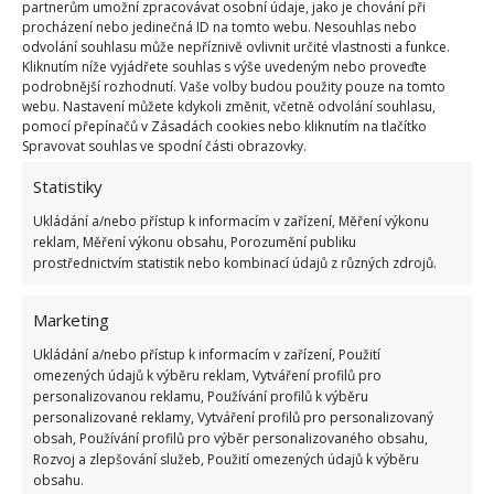
partnerům umožní zpracovávat osobní údaje, jako je chování při
Koupit si můžete startovací hnojivo, které je určené
procházení nebo jedinečná ID na tomto webu. Nesouhlas nebo
přímo pro rajčata a další teplomilné rostliny. Na
odvolání souhlasu může nepříznivě ovlivnit určité vlastnosti a funkce.
Kliknutím níže vyjádřete souhlas s výše uvedeným nebo proveďte
BydlímeÚtulně jsme také psali o tom, jak byste na
podrobnější rozhodnutí. Vaše volby budou použity pouze na tomto
jaře měli
pečovat o česnek
.
webu. Nastavení můžete kdykoli změnit, včetně odvolání souhlasu,
pomocí přepínačů v Zásadách cookies nebo kliknutím na tlačítko
Spravovat souhlas ve spodní části obrazovky.
Zdroje:
Deccoria
,
BHG
Statistiky
Ukládání a/nebo přístup k informacím v zařízení, Měření výkonu
reklam, Měření výkonu obsahu, Porozumění publiku
prostřednictvím statistik nebo kombinací údajů z různých zdrojů.
Marketing
Ukládání a/nebo přístup k informacím v zařízení, Použití
omezených údajů k výběru reklam, Vytváření profilů pro
personalizovanou reklamu, Používání profilů k výběru
personalizované reklamy, Vytváření profilů pro personalizovaný
obsah, Používání profilů pro výběr personalizovaného obsahu,
Rozvoj a zlepšování služeb, Použití omezených údajů k výběru
obsahu.