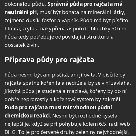
dokonalou půdu.
Správná půda pro rajčata má
neutrální pH
, musí být bohatá na minerální látky,
zejména dusík, fosfor a vápník. Půda má být písčito-
hlinitá, zrytá a nakypřená aspoň do hloubky 30 cm.
Půda tedy potřebuje odpovídající strukturu a
dostatek živin.
Příprava půdy pro rajčata
Půda nesmí být ani písčitá, ani jílovitá. V písčité by
rajčata špatně kořenila a nedržela by se v ní závlaha.
Jílovitá půda je studená a mazlavá, kořeny by do ní
dobře neprorostly a kořenový systém by zakrněl.
Půda pro rajčata musí mít vhodnou půdní
chemickou reakci
. Nesmí být rozhodně kyselá,
nejlepší je, když se pH pohybuje kolem 6,5, radí web
BHG. To je pro červené druhy zeleniny nejvhodnější.