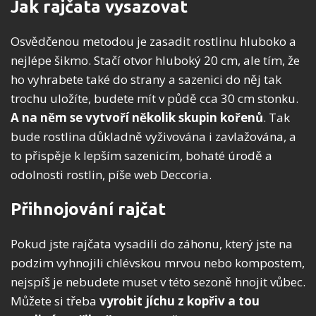
Jak rajčata vysazovat
Osvědčenou metodou je zasadit rostlinu hluboko a
nejlépe šikmo. Stačí otvor hluboký 20 cm, ale tím, že
ho vyhrabete také do strany a sazenici do něj tak
trochu uložíte, budete mít v půdě cca 30 cm stonku.
A na něm se vytvoří několik skupin kořenů
. Tak
bude rostlina důkladně vyživována i zavlažována, a
to přispěje k lepším sazenicím, bohaté úrodě a
odolnosti rostlin, píše web Deccoria.
Přihnojování rajčat
Pokud jste rajčata vysadili do záhonu, který jste na
podzim vyhnojili chlévskou mrvou nebo kompostem,
nejspíš je nebudete muset v této sezoně hnojit vůbec.
Můžete si třeba
vyrobit jíchu z kopřiv a tou