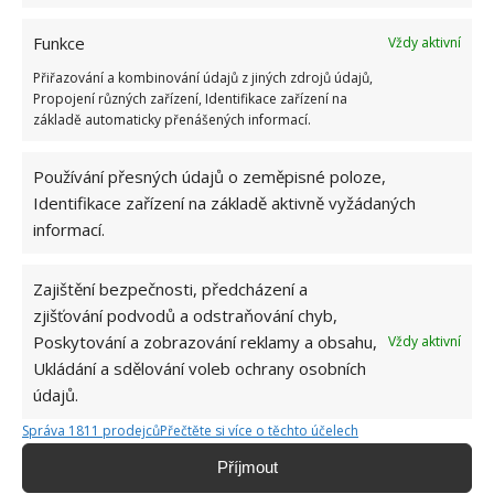
Funkce
Vždy aktivní
Přiřazování a kombinování údajů z jiných zdrojů údajů,
Propojení různých zařízení, Identifikace zařízení na
základě automaticky přenášených informací.
PĚSTOVÁNÍ RAJČAT
PŮDA
RAJČATA
Používání přesných údajů o zeměpisné poloze,
ZAHRADA
Identifikace zařízení na základě aktivně vyžádaných
informací.
Přidejte svůj názor
KOMENTOVAT
Zajištění bezpečnosti, předcházení a
zjišťování podvodů a odstraňování chyb,
Poskytování a zobrazování reklamy a obsahu,
Vždy aktivní
Hana Musilová
Ukládání a sdělování voleb ochrany osobních
údajů.
Do redakce Bydlimeutulne.cz se
přidala během svých studií a práce
Správa 1811 prodejců
Přečtěte si více o těchto účelech
redaktorky ji tak nadchla, že se
Příjmout
rozhodla zůstat. Její v...
[Více o
autorovi]