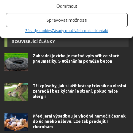
Odmítnout
Spravovat možnosti
Zásady cookies
Zásady používání cookies
Kontakt
SOUVISEJÍCÍ ČLÁNKY
Zahradní jezírko je možné vytvořit ze staré
pneumatiky. S utěsněním pomůže beton
Tři způsoby, jak si užít krásný trávník na vlastní
zahradě i bez kýchání a slzení, pokud máte
alergii
Před jarní výsadbou je vhodné namočit česnek
do účinného nálevu. Lze tak předejít i
chorobám