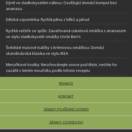
Dýně ve sladkokyselém nálevu: Osvěžující domácí kompot bez
ananasu
Dětská vzpomínka: Rychlá pěna z bílků a jahod
Rychlá večeře ze spíže: Zavařovaná cuketová omáčka s ananasem
ve stylu sladkokyselé omáčky Uncle Ben’s
Švédské masové kuličky s krémovou omáčkou: Domácí
skandinávská klasika ve stylu IKEA
Meruňkové kostky: Neschovávejte ovoce pod těsto, nechte ho
zazářit v letním moučníku podle tohoto receptu
REDAKCE
KONTAKT
ZÁSADY POUŽÍVÁNÍ COOKIES
ZÁSADY COOKIES (EU)