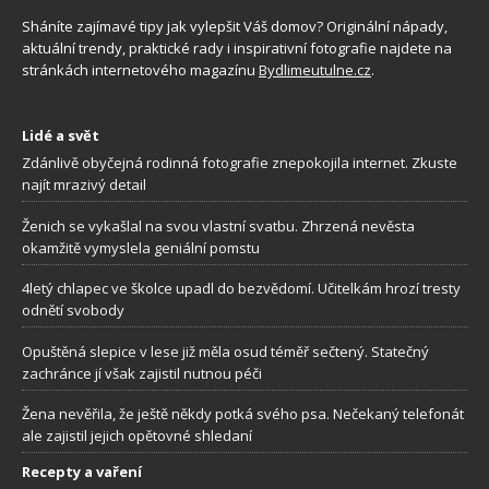
Sháníte zajímavé tipy jak vylepšit Váš domov? Originální nápady,
aktuální trendy, praktické rady i inspirativní fotografie najdete na
stránkách internetového magazínu
Bydlimeutulne.cz
.
Lidé a svět
Zdánlivě obyčejná rodinná fotografie znepokojila internet. Zkuste
najít mrazivý detail
Ženich se vykašlal na svou vlastní svatbu. Zhrzená nevěsta
okamžitě vymyslela geniální pomstu
4letý chlapec ve školce upadl do bezvědomí. Učitelkám hrozí tresty
odnětí svobody
Opuštěná slepice v lese již měla osud téměř sečtený. Statečný
zachránce jí však zajistil nutnou péči
Žena nevěřila, že ještě někdy potká svého psa. Nečekaný telefonát
ale zajistil jejich opětovné shledaní
Recepty a vaření