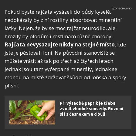
Pokud byste rajčata vysázeli do půdy kyselé,
nedokázaly by z ní rostliny absorbovat minerální
látky. Nejen, že by se moc rajčat neurodilo, ale
hrozily by plodům i rostlinám různé choroby.
Rajčata nevysazujte nikdy na stejné místo
, kde
jste je pěstovali loni. Na původní stanoviště se
můžete vrátit až tak po třech až čtyřech letech.
Jednak jsou tam vyčerpané minerály, jednak se
mohou na místě zdržovat škůdci od loňska a spory
plísní.
Při výsadbě paprik je třeba
zvolit vhodné sousedy. Rozumí
si i s česnekem a cibulí