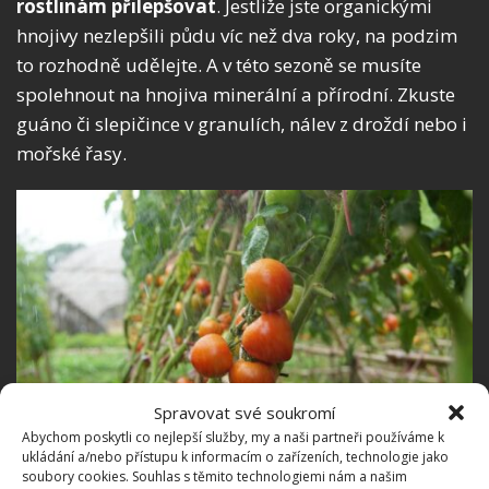
rostlinám přilepšovat
. Jestliže jste organickými
hnojivy nezlepšili půdu víc než dva roky, na podzim
to rozhodně udělejte. A v této sezoně se musíte
spolehnout na hnojiva minerální a přírodní. Zkuste
guáno či slepičince v granulích, nálev z droždí nebo i
mořské řasy.
Spravovat své soukromí
Abychom poskytli co nejlepší služby, my a naši partneři používáme k
ukládání a/nebo přístupu k informacím o zařízeních, technologie jako
Fotografie: Pixabay
soubory cookies. Souhlas s těmito technologiemi nám a našim