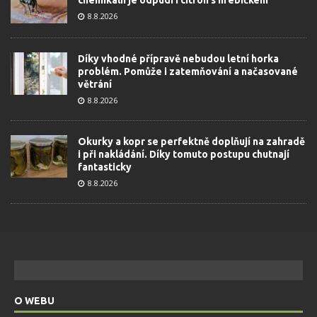
chemikálií je odpudí i citron s hřebíčkem
8.8.2026
Díky vhodné přípravě nebudou letní horka
problém. Pomůže i zatemňování a načasované
větrání
8.8.2026
Okurky a kopr se perfektně doplňují na zahradě
i při nakládání. Díky tomuto postupu chutnají
fantasticky
8.8.2026
O WEBU