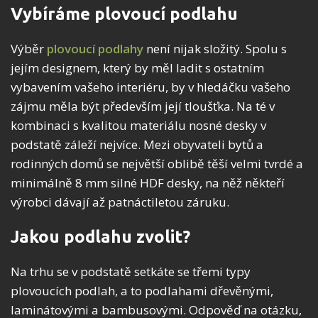
Vybíráme plovoucí podlahu
Výběr
plovoucí podlahy
není nijak složitý. Spolu s
jejím designem, který by měl ladit s ostatním
vybavením vašeho interiéru, by v hledáčku vašeho
zájmu měla být především její tloušťka. Na té v
kombinaci s kvalitou materiálu nosné desky v
podstatě záleží nejvíce. Mezi obyvateli bytů a
rodinných domů se největší oblibě těší velmi tvrdé a
minimálně 8 mm silné HDF desky, na něž někteří
výrobci dávají až patnáctiletou záruku.
Jakou podlahu zvolit?
Na trhu se v podstatě setkáte se třemi typy
plovoucích podlah, a to podlahami dřevěnými,
laminátovými a bambusovými. Odpověď na otázku,