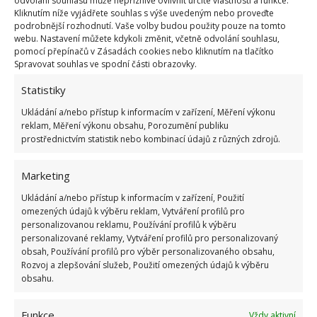
odvolání souhlasu může nepříznivě ovlivnit určité vlastnosti a funkce.
Už máte jasno, jakou podlahu zvolíte? Co se odstínu
Kliknutím níže vyjádřete souhlas s výše uvedeným nebo proveďte
podrobnější rozhodnutí. Vaše volby budou použity pouze na tomto
podlahy týče, mějte na paměti, že ty světlé prostory
webu. Nastavení můžete kdykoli změnit, včetně odvolání souhlasu,
opticky zvětšují a tmavé naopak zmenšují. Tak, ať
pomocí přepínačů v Zásadách cookies nebo kliknutím na tlačítko
Spravovat souhlas ve spodní části obrazovky.
vám vaše nová podlaha dlouho a dobře slouží!
Statistiky
Ukládání a/nebo přístup k informacím v zařízení, Měření výkonu
reklam, Měření výkonu obsahu, Porozumění publiku
prostřednictvím statistik nebo kombinací údajů z různých zdrojů.
Jiří Kolář
Marketing
Absolvent České zemědělské
Ukládání a/nebo přístup k informacím v zařízení, Použití
univerzity, který je již od malička
omezených údajů k výběru reklam, Vytváření profilů pro
velkým kutilem. V podstatě vše, co je
personalizovanou reklamu, Používání profilů k výběru
personalizované reklamy, Vytváření profilů pro personalizovaný
možné najít v j...
[Více o autorovi]
obsah, Používání profilů pro výběr personalizovaného obsahu,
Rozvoj a zlepšování služeb, Použití omezených údajů k výběru
obsahu.
Funkce
Vždy aktivní