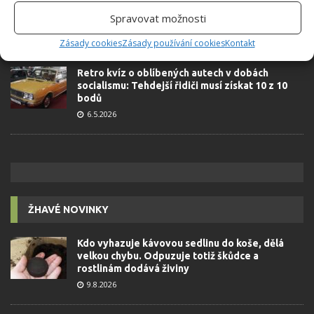
komunismu: 10 retro otázek ukáže, kdo má
dobrý přehled
Spravovat možnosti
23.6.2026
Zásady cookies
Zásady používání cookies
Kontakt
Retro kvíz o oblíbených autech v dobách
socialismu: Tehdejší řidiči musí získat 10 z 10
bodů
6.5.2026
ŽHAVÉ NOVINKY
Kdo vyhazuje kávovou sedlinu do koše, dělá
velkou chybu. Odpuzuje totiž škůdce a
rostlinám dodává živiny
9.8.2026