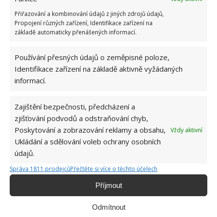
Přiřazování a kombinování údajů z jiných zdrojů údajů,
Propojení různých zařízení, Identifikace zařízení na
základě automaticky přenášených informací.
Používání přesných údajů o zeměpisné poloze,
Identifikace zařízení na základě aktivně vyžádaných
informací.
OBLÍBENÉ ČLÁNKY
Zajištění bezpečnosti, předcházení a
Pokuta až 10 000 Kč hrozí za nesprávné sekání i
zjišťování podvodů a odstraňování chyb,
nesekání trávy. Záleží i na prostředku a lokaci
Poskytování a zobrazování reklamy a obsahu,
Vždy aktivní
1.6.2026
Ukládání a sdělování voleb ochrany osobních
údajů.
Kvíz na téma pionýrské tábory za socialismu:
Správa 1811 prodejců
Přečtěte si více o těchto účelech
Kdo je zažil, bez problému získá 12 ze 12 bodů
12.5.2026
Příjmout
Odmítnout
Test znalostí o každodenní realitě za