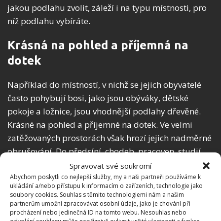
jakou podlahu zvolit, záleží i na typu místnosti, pro
níž podlahu vybíráte.
Krásná na pohled a příjemná na
dotek
Například do místností, v nichž se jejich obyvatelé
často pohybují bosi, jako jsou obýváky, dětské
pokoje a ložnice, jsou vhodnější podlahy dřevěné.
Krásné na pohled a příjemné na dotek. Ve velmi
zatěžovaných prostorách však hrozí jejich nadměrné
obrušování. Do předsíní, chodeb, pracoven, studií,
technických místností, ale i veřejných prostor jsou
Spravovat své soukromí
proto vhodnější odolné podlahy laminátové. S
Abychom poskytli co nejlepší služby, my a naši partneři používáme k
ukládání a/nebo přístupu k informacím o zařízeních, technologie jako
výjimkou kuchyní a koupelen, do nichž lze doporučit
soubory cookies. Souhlas s těmito technologiemi nám a našim
například vlhku odolávající podlahy bambusové.
partnerům umožní zpracovávat osobní údaje, jako je chování při
procházení nebo jedinečná ID na tomto webu. Nesouhlas nebo