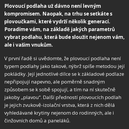
Plovoucí podlaha už dávno není levným
kompromisem. Naopak, na trhu se setkáte s
plovoučkami, které vydrží několik generací.
Poradíme vám, na základě jakých parametrů
vybrat podlahu, která bude sloužit nejenom vám,
ale i vašim vnukům.
V první řadě si uvědomte, že plovoucí podlaha není
typem podlahy jako takové, nýbrž spíše metodou její
pokládky. Její jednotlivé dílce se k základové podlaze
nepřipojují napevno, ale poměrně snadným
způsobem se k sobě spojují, a tím na ní skutečně
jakoby „plavou“. Další předností plovoucích podlah
je jejich zvukově-izolační vrstva, která z nich dělá
vyhledávané krytiny nejenom do rodinných, ale i
činžovních domů a paneláků.