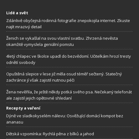
Lidé a svět
Zdánlivě obyčejná rodinná fotografie znepokojila internet. Zkuste
najít mrazivý detail
Ženich se vykašlal na svou vlastní svatbu. Zhrzená nevěsta
okamžitě vymyslela geniální pomstu
4letý chlapec ve školce upadl do bezvědomí. Učitelkám hrozí tresty
odnětí svobody
Opuštěná slepice v lese již měla osud téměř sečtený. Statečný
zachránce jí však zajistil nutnou péči
Žena nevěřila, že ještě někdy potká svého psa. Nečekaný telefonát
ale zajistil jejich opětovné shledaní
Recepty a vaření
Dýně ve sladkokyselém nálevu: Osvěžující domácí kompot bez
ananasu
Dětská vzpomínka: Rychlá pěna z bílků a jahod