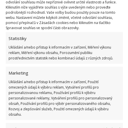
odvolání souhlasu může nepříznivě ovlivnit určité vlastnosti a funkce.
vzhled vaší sedačky. Také je nepochybně prvkem,
Kliknutím níže vyjádřete souhlas s výše uvedeným nebo proveďte
podrobnější rozhodnutí. Vaše volby budou použity pouze na tomto
který přinese do interiéru dojem útulnosti.
webu. Nastavení můžete kdykoli změnit, včetně odvolání souhlasu,
pomocí přepínačů v Zásadách cookies nebo kliknutím na tlačítko
Spravovat souhlas ve spodní části obrazovky.
Statistiky
Ukládání a/nebo přístup k informacím v zařízení, Měření výkonu
reklam, Měření výkonu obsahu, Porozumění publiku
Jiří Kolář
prostřednictvím statistik nebo kombinací údajů z různých zdrojů.
Absolvent České zemědělské
Marketing
univerzity, který je již od malička
velkým kutilem. V podstatě vše, co je
Ukládání a/nebo přístup k informacím v zařízení, Použití
možné najít v j...
[Více o autorovi]
omezených údajů k výběru reklam, Vytváření profilů pro
personalizovanou reklamu, Používání profilů k výběru
personalizované reklamy, Vytváření profilů pro personalizovaný
obsah, Používání profilů pro výběr personalizovaného obsahu,
Rozvoj a zlepšování služeb, Použití omezených údajů k výběru
obsahu.