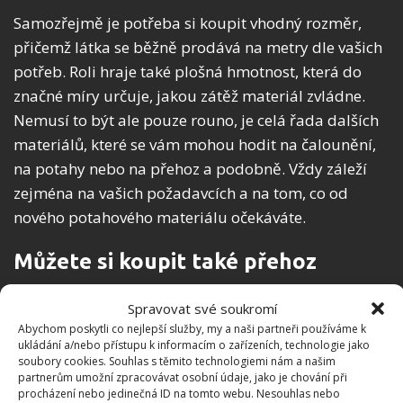
Samozřejmě je potřeba si koupit vhodný rozměr,
přičemž látka se běžně prodává na metry dle vašich
potřeb. Roli hraje také plošná hmotnost, která do
značné míry určuje, jakou zátěž materiál zvládne.
Nemusí to být ale pouze rouno, je celá řada dalších
materiálů, které se vám mohou hodit na čalounění,
na potahy nebo na přehoz a podobně. Vždy záleží
zejména na vašich požadavcích a na tom, co od
nového potahového materiálu očekáváte.
Můžete si koupit také přehoz
Pokud už investujete peníze do nového čalounění,
Spravovat své soukromí
určitě se vyplatí jej v případě potřeby také chránit.
Abychom poskytli co nejlepší služby, my a naši partneři používáme k
ukládání a/nebo přístupu k informacím o zařízeních, technologie jako
K tomu se skvěle hodí
přehoz na gauč
, který
soubory cookies. Souhlas s těmito technologiemi nám a našim
zároveň může sloužit také jako zajímavý designový
partnerům umožní zpracovávat osobní údaje, jako je chování při
procházení nebo jedinečná ID na tomto webu. Nesouhlas nebo
prvek. Dokáže osvěžit interiér a doladit celkový