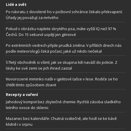
Lidé a svět
Po návratu z dovolené ho v poštovní schránce čekalo překvapení.
Úřady jej považují za mrtvého
Pokud v obrázku najdete skrytého psa, máte vyšší IQ než 97 %
Čechů. Do 15 sekund uspějí jen géniové
Po extrémních vedrech přijde prudká změna: V příštích dnech nás
podle meteorologů čeká počasí, jaké už nikdo nečekal
57letý obchodník si všiml, jak se skupina lidí naváží do policie. Z
lásky ke své zemi se jich ihned zastal
Novorozené miminko našli v igelitové tašce v lese. Rodiče se ho
chtěli tímto způsobem zbavit
Recepty a vaření
Jahodový kompot bez zbytečné chemie: Rychlá zásoba sladkého
letního ovoce do sklenic
Mazanec bez kalendáře: Chutná svátečně, ale hodí se ke kávě
klidně i v srpnu