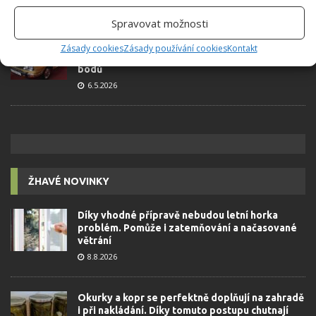
23.6.2026
Spravovat možnosti
Retro kvíz o oblíbených autech v dobách
Zásady cookies
Zásady používání cookies
Kontakt
socialismu: Tehdejší řidiči musí získat 10 z 10
bodů
6.5.2026
ŽHAVÉ NOVINKY
Díky vhodné přípravě nebudou letní horka
problém. Pomůže i zatemňování a načasované
větrání
8.8.2026
Okurky a kopr se perfektně doplňují na zahradě
i při nakládání. Díky tomuto postupu chutnají