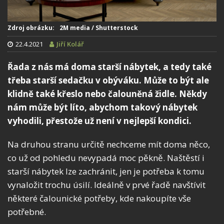
Zdroj obrázku: 2M media / Shutterstock
22.4.2021
Jiří Kolář
Řada z nás má doma starší nábytek, a tedy také
třeba starší sedačku v obýváku. Může to být ale
klidně také křeslo nebo čalouněná židle. Někdy
nám může být líto, abychom takový nábytek
vyhodili, přestože už není v nejlepší kondici.
Na druhou stranu určitě nechceme mít doma něco,
co už od pohledu nevypadá moc pěkně. Naštěstí i
starší nábytek lze zachránit, jen je potřeba k tomu
vynaložit trochu úsilí. Ideálně v prvé řadě navštívit
některé čalounické potřeby, kde nakoupíte vše
potřebné.