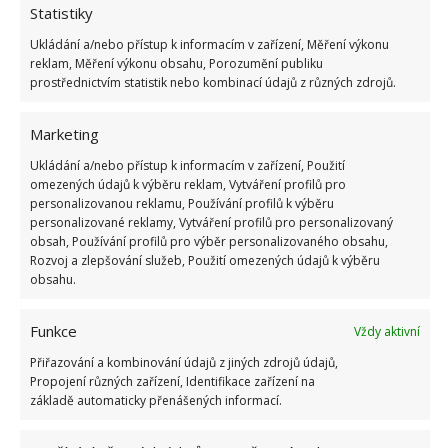
z pohledu jednotlivých prvků nabídnou speciální
Statistiky
hnojiva přímo na orchideje.
Ukládání a/nebo přístup k informacím v zařízení, Měření výkonu
reklam, Měření výkonu obsahu, Porozumění publiku
prostřednictvím statistik nebo kombinací údajů z různých zdrojů.
Přesazování jednou za dva roky
Marketing
Pro prospívání orchidejí se doporučuje přesazování
zhruba jednou za dva roky. Po vyjmutí z předchozího
Ukládání a/nebo přístup k informacím v zařízení, Použití
omezených údajů k výběru reklam, Vytváření profilů pro
květináče ošetřete kořeny od zaschlých nebo naopak
personalizovanou reklamu, Používání profilů k výběru
uhnilých kousků. Důkladně odstraňte také starý
personalizované reklamy, Vytváření profilů pro personalizovaný
obsah, Používání profilů pro výběr personalizovaného obsahu,
substrát a připravte si nový. Nezapomeňte také na
Rozvoj a zlepšování služeb, Použití omezených údajů k výběru
výběr správného květináče, který bude lehce
obsahu.
vyvýšený, aby poskytoval dostatečnou oporu a
zároveň pomáhal před přemokřením zespodu.
Funkce
Vždy aktivní
Květináč na orchideje může být klidně průhledný,
Přiřazování a kombinování údajů z jiných zdrojů údajů,
protože v přírodě rostou orchideje také
Propojení různých zařízení, Identifikace zařízení na
základě automaticky přenášených informací.
s odhalenými kořeny.