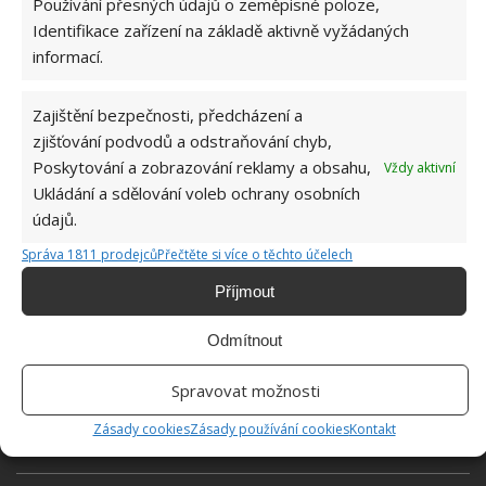
Používání přesných údajů o zeměpisné poloze,
Identifikace zařízení na základě aktivně vyžádaných
informací.
Zajištění bezpečnosti, předcházení a
zjišťování podvodů a odstraňování chyb,
Poskytování a zobrazování reklamy a obsahu,
Vždy aktivní
Ukládání a sdělování voleb ochrany osobních
údajů.
Správa 1811 prodejců
Přečtěte si více o těchto účelech
Příjmout
Odmítnout
Spravovat možnosti
ORCHIDEJE
PĚSTOVÁNÍ
ROSTLINY
Zásady cookies
Zásady používání cookies
Kontakt