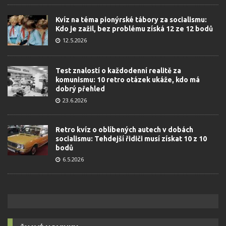
Kvíz na téma pionýrské tábory za socialismu:
Kdo je zažil, bez problému získá 12 ze 12 bodů
12.5.2026
Test znalostí o každodenní realitě za
komunismu: 10 retro otázek ukáže, kdo má
dobrý přehled
23.6.2026
Retro kvíz o oblíbených autech v dobách
socialismu: Tehdejší řidiči musí získat 10 z 10
bodů
6.5.2026