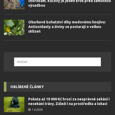
chorobám. Klíčový je jeden krok před samotnou
výsadbou
Okurkové bohatství díky medovému hnojivu:
Antioxidanty a živiny se postarají o velkou
sklizeň
OBLÍBENÉ ČLÁNKY
Pokuta až 10 000 Kč hrozí za nesprávné sekání i
nesekání trávy. Záleží i na prostředku a lokaci
1.6.2026