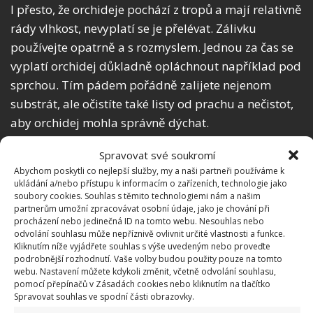
I přesto, že orchideje pochází z tropů a mají relativně
rády vlhkost, nevyplatí se je přelévat. Zálivku
používejte opatrně a s rozmyslem. Jednou za čas se
vyplatí orchidej důkladně opláchnout například pod
sprchou. Tím pádem pořádně zalijete nejenom
substrát, ale očistíte také listy od prachu a nečistot,
aby orchidej mohla správně dýchat.
Občasné hnojivo
Spravovat své soukromí
Abychom poskytli co nejlepší služby, my a naši partneři používáme k
ukládání a/nebo přístupu k informacím o zařízeních, technologie jako
Protože orchideje vyžadují hodně propustný až
soubory cookies. Souhlas s těmito technologiemi nám a našim
hrubý substrát, může se stát, že nebudou mít
partnerům umožní zpracovávat osobní údaje, jako je chování při
procházení nebo jedinečná ID na tomto webu. Nesouhlas nebo
dostatek živin. Pro kvetení ale vyžadují poměrně
odvolání souhlasu může nepříznivě ovlivnit určité vlastnosti a funkce.
náročnou výživu. Z toho důvodu je potřeba používat
Kliknutím níže vyjádřete souhlas s výše uvedeným nebo proveďte
podrobnější rozhodnutí. Vaše volby budou použity pouze na tomto
hnojivo alespoň jednou za dva týdny nebo za měsíc.
webu. Nastavení můžete kdykoli změnit, včetně odvolání souhlasu,
Během vegetačního klidu přes zimní měsíce
pomocí přepínačů v Zásadách cookies nebo kliknutím na tlačítko
Spravovat souhlas ve spodní části obrazovky.
s hnojivem klidně uberte. Optimální složení