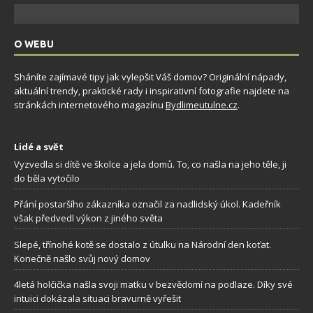
O WEBU
Sháníte zajímavé tipy jak vylepšit Váš domov? Originální nápady,
aktuální trendy, praktické rady i inspirativní fotografie najdete na
stránkách internetového magazínu
Bydlimeutulne.cz
.
Lidé a svět
Vyzvedla si dítě ve školce a jela domů. To, co našla na jeho těle, ji
do běla vytočilo
Přání postaršího zákazníka označil za nadlidský úkol. Kadeřník
však předvedl výkon z jiného světa
Slepé, třínohé kotě se dostalo z útulku na Národní den koťat.
Konečně našlo svůj nový domov
4letá holčička našla svoji matku v bezvědomí na podlaze. Díky své
intuici dokázala situaci bravurně vyřešit