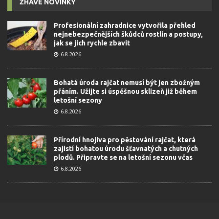
ŽHAVÉ NOVINKY
Profesionální zahradnice vytvořila přehled
nejnebezpečnějších škůdců rostlin a postupy,
jak se jich rychle zbavit
6.8.2026
Bohatá úroda rajčat nemusí být jen zbožným
přáním. Užijte si úspěšnou sklizeň již během
letošní sezony
6.8.2026
Přírodní hnojiva pro pěstování rajčat, která
zajistí bohatou úrodu šťavnatých a chutných
plodů. Připravte se na letošní sezonu včas
6.8.2026