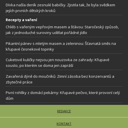
Dívka našla deník zesnulé babičky. Zjistila tak, že byla svědkem
jejích prvních dětských kroků
Recepty a vaření
Chléb s vařeným vepřovým masem a šťávou: Staročeský způsob,
jak z jednoduché suroviny udělat pořádné jídlo
Pikantní pánev s mletým masem a zeleninou: Šťavnatá směs na
křupavé česnekové topinky
Cuketové kuličky nejsou jen nouzovka ze zahrady: Křupavé
sousto, po kterém se doma jen zapráší
Zavařená dýně do moučníků: Zimní zásoba bez konzervantů a
zbytečné práce
Pivní rohlíky z domácí pekárny: Křupavé pečivo, které provoní celý
dům
REDAKCE
KONTAKT