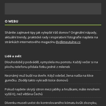
O WEBU
Sháníte zajímavé tipy jak vylepšit Váš domov? Originální nápady,
aktuální trendy, praktické rady i inspirativní fotografie najdete na
stránkách internetového magazínu
Bydlimeutulne.cz
.
Lidé a svět
Dlouhodobě ji podváděl, vymyslela mu pomstu. Každý večer si na
plochu telefonu přidala fotku jedné z milenek
Neznámý muž bušil na dveře. Když odešel, žena našla na klice
gumičku. Zloději takto vykradli tisíce domovů
Pokud najdete skrytý citron mezi jablky a hruškami, máte mnohem
vyšší IQ, než většina Čechů
Dívenku museli uvést do kontrolovaného kómatu kvůli zlozvyku,