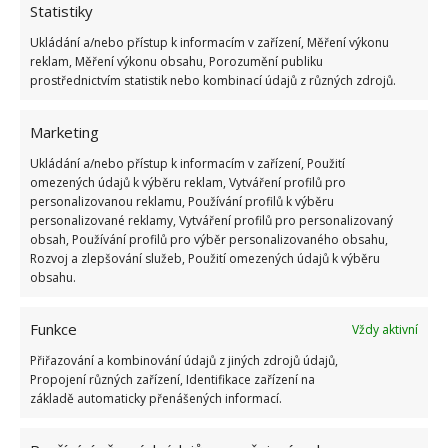
Statistiky
Kvíz na téma pionýrské tábory za socialismu:
Kdo je zažil, bez problému získá 12 ze 12 bodů
Ukládání a/nebo přístup k informacím v zařízení, Měření výkonu
reklam, Měření výkonu obsahu, Porozumění publiku
12.5.2026
prostřednictvím statistik nebo kombinací údajů z různých zdrojů.
Test znalostí o každodenní realitě za
Marketing
komunismu: 10 retro otázek ukáže, kdo má
dobrý přehled
Ukládání a/nebo přístup k informacím v zařízení, Použití
omezených údajů k výběru reklam, Vytváření profilů pro
23.6.2026
personalizovanou reklamu, Používání profilů k výběru
personalizované reklamy, Vytváření profilů pro personalizovaný
obsah, Používání profilů pro výběr personalizovaného obsahu,
Retro kvíz o oblíbených autech v dobách
Rozvoj a zlepšování služeb, Použití omezených údajů k výběru
socialismu: Tehdejší řidiči musí získat 10 z 10
obsahu.
bodů
6.5.2026
Funkce
Vždy aktivní
Přiřazování a kombinování údajů z jiných zdrojů údajů,
Propojení různých zařízení, Identifikace zařízení na
základě automaticky přenášených informací.