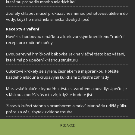
kterému propadlo mnoho mladých lidí
Zoufalý chlapec musel prokázat nesmírnou pohotovost útěkem do
vody, když ho naháněla smečka divokých psů
Recepty a vaření
Hovězí s houbovou omáčkou a karlovarským knedlíkem: Tradiční
recept pro rodinné obědy
Dvoubarevná hrníčková bábovka: Jak na vláčné těsto bez vážení,
které má po upečení krásnou strukturu
Cuketové krokety se sýrem, česnekem a majoránkou: Potěšte
každého mlsouna křupavými kuličkami z vlastní zahrady
Moravské koláče z kynutého těsta s tvarohem a povidly: Upečte je
s láskou a potěší vás o to víc, když je budete jíst
Zlatavá kuřecí stehna s bramborem a mrkví: Marináda udělá půlku
práce za vás, zbytek zvládne trouba
REDAKCE