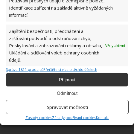
Používání přesných údajů o zeměpisné poloze,
ŽHAVÉ NOVINKY
Identifikace zařízení na základě aktivně vyžádaných
informací.
Po ovocných muškách nezbyde ani stopa. Hravě
je odpudí i jablečný ocet a přípravek na mytí
nádobí
Zajištění bezpečnosti, předcházení a
9.8.2026
zjišťování podvodů a odstraňování chyb,
Poskytování a zobrazování reklamy a obsahu,
Vždy aktivní
Ukládání a sdělování voleb ochrany osobních
Díky chytrému zavlažovacímu systému bude o
zahrádku postaráno. Hlavní roli hrají plastové
údajů.
lahve
Správa 1811 prodejců
Přečtěte si více o těchto účelech
9.8.2026
Příjmout
Za tablety do myčky už v obchodě ani korunu.
Odmítnout
Vyrobit si je doma zvládne každý a téměř
zadarmo
9.8.2026
Spravovat možnosti
Zásady cookies
Zásady používání cookies
Kontakt