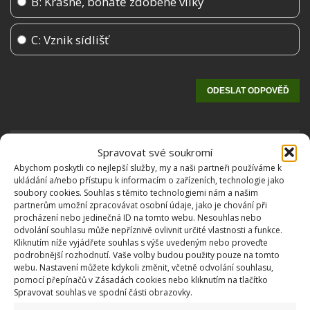
B: Krásné, bohatě zdobené vilky
C: Vznik sídlišť
Spravovat své soukromí
Abychom poskytli co nejlepší služby, my a naši partneři používáme k
ukládání a/nebo přístupu k informacím o zařízeních, technologie jako
soubory cookies. Souhlas s těmito technologiemi nám a našim
partnerům umožní zpracovávat osobní údaje, jako je chování při
procházení nebo jedinečná ID na tomto webu. Nesouhlas nebo
OBLÍBENÉ ČLÁNKY
odvolání souhlasu může nepříznivě ovlivnit určité vlastnosti a funkce.
Kliknutím níže vyjádřete souhlas s výše uvedeným nebo proveďte
podrobnější rozhodnutí. Vaše volby budou použity pouze na tomto
Pokuta až 10 000 Kč hrozí za nesprávné sekání i
webu. Nastavení můžete kdykoli změnit, včetně odvolání souhlasu,
nesekání trávy. Záleží i na prostředku a lokaci
pomocí přepínačů v Zásadách cookies nebo kliknutím na tlačítko
1.6.2026
Spravovat souhlas ve spodní části obrazovky.