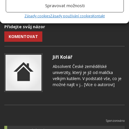
Spravovat možnosti
ČESNEK
ORCHIDEJ
PĚSTOVÁNÍ
ROSTLINY
Zásady cookies
Zásady používání cookies
Kontakt
Přidejte svůj názor
KOMENTOVAT
Jiří Kolář
Absolvent České zemědělské
univerzity, který je již od malička
velkým kutilem. V podstatě vše, co je
možné najít v j...
[Více o autorovi]