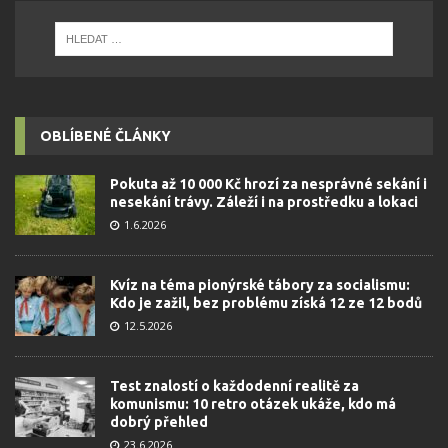
OBLÍBENÉ ČLÁNKY
Pokuta až 10 000 Kč hrozí za nesprávné sekání i
nesekání trávy. Záleží i na prostředku a lokaci
1.6.2026
Kvíz na téma pionýrské tábory za socialismu:
Kdo je zažil, bez problému získá 12 ze 12 bodů
12.5.2026
Test znalostí o každodenní realitě za
komunismu: 10 retro otázek ukáže, kdo má
dobrý přehled
23.6.2026