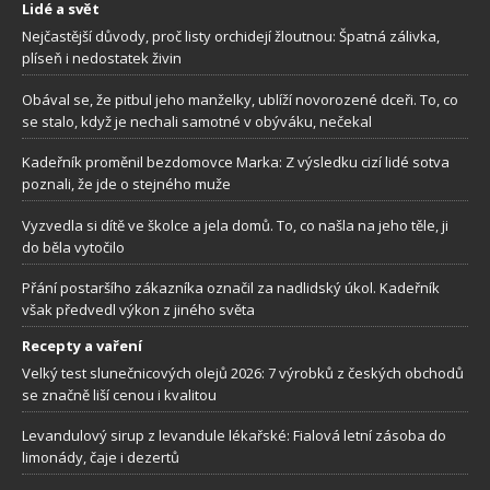
Lidé a svět
Nejčastější důvody, proč listy orchidejí žloutnou: Špatná zálivka,
plíseň i nedostatek živin
Obával se, že pitbul jeho manželky, ublíží novorozené dceři. To, co
se stalo, když je nechali samotné v obýváku, nečekal
Kadeřník proměnil bezdomovce Marka: Z výsledku cizí lidé sotva
poznali, že jde o stejného muže
Vyzvedla si dítě ve školce a jela domů. To, co našla na jeho těle, ji
do běla vytočilo
Přání postaršího zákazníka označil za nadlidský úkol. Kadeřník
však předvedl výkon z jiného světa
Recepty a vaření
Velký test slunečnicových olejů 2026: 7 výrobků z českých obchodů
se značně liší cenou i kvalitou
Levandulový sirup z levandule lékařské: Fialová letní zásoba do
limonády, čaje i dezertů