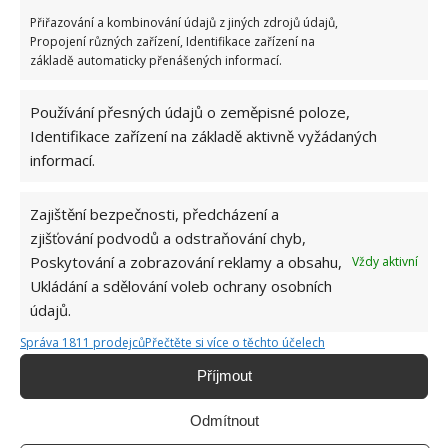
zimy
, jsme pro vás na webu BydlímeÚtulně napsali
Přiřazování a kombinování údajů z jiných zdrojů údajů,
Propojení různých zařízení, Identifikace zařízení na
už dříve.
základě automaticky přenášených informací.
Používání přesných údajů o zeměpisné poloze,
Identifikace zařízení na základě aktivně vyžádaných
informací.
Zajištění bezpečnosti, předcházení a
zjišťování podvodů a odstraňování chyb,
Poskytování a zobrazování reklamy a obsahu,
Vždy aktivní
Ukládání a sdělování voleb ochrany osobních
údajů.
Správa 1811 prodejců
Přečtěte si více o těchto účelech
Příjmout
Odmítnout