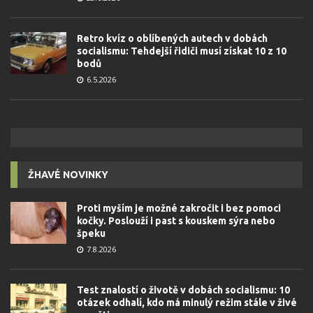
Retro kvíz o oblíbených autech v dobách
socialismu: Tehdejší řidiči musí získat 10 z 10
bodů
6.5.2026
ŽHAVÉ NOVINKY
Proti myším je možné zakročit i bez pomoci
kočky. Poslouží i past s kouskem sýra nebo
špeku
7.8.2026
Test znalostí o životě v dobách socialismu: 10
otázek odhalí, kdo má minulý režim stále v živé