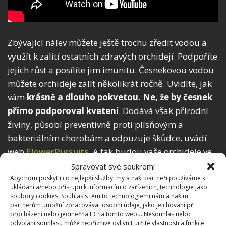
Zbývající nálev můžete ještě trochu zředit vodou a
využít k zalití ostatních zdravých orchidejí. Podpoříte
jejich růst a posílíte jim imunitu. Česnekovou vodou
můžete orchideje zalít několikrát ročně. Uvidíte, jak
vám
krásně a dlouho pokvetou. Ne, že by česnek
přímo podporoval kvetení
. Dodává však přírodní
živiny, působí preventivně proti plísňovým a
bakteriálním chorobám a odpuzuje škůdce, uvádí
web
FlowerPursuits
. A tak budou vaše orchideje ve
skvělé kondici, a to se na květenství projeví.
Spravovat své soukromí
Abychom poskytli co nejlepší služby, my a naši partneři používáme k
ukládání a/nebo přístupu k informacím o zařízeních, technologie jako
Domácí pařeniště je klíčem k
soubory cookies. Souhlas s těmito technologiemi nám a našim
předpěstování sazenic. Lze ho
partnerům umožní zpracovávat osobní údaje, jako je chování při
snadno vyrobit z bedýnek
procházení nebo jedinečná ID na tomto webu. Nesouhlas nebo
odvolání souhlasu může nepříznivě ovlivnit určité vlastnosti a funkce.