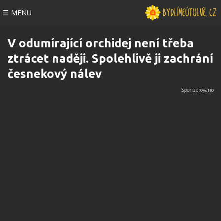
☰ MENU
V odumírající orchidej není třeba
ztrácet naději. Spolehlivě ji zachrání
česnekový nálev