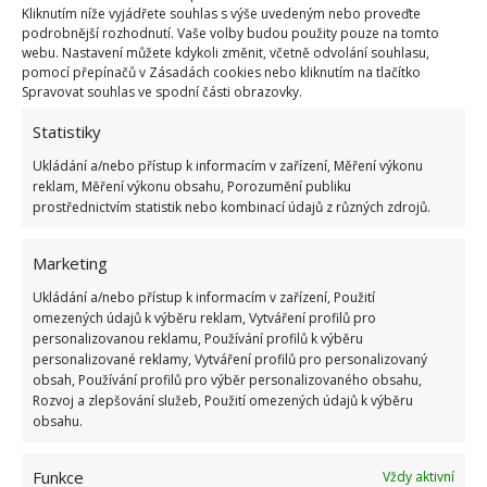
Kliknutím níže vyjádřete souhlas s výše uvedeným nebo proveďte
podrobnější rozhodnutí. Vaše volby budou použity pouze na tomto
webu. Nastavení můžete kdykoli změnit, včetně odvolání souhlasu,
Proces obnovy rostliny
pomocí přepínačů v Zásadách cookies nebo kliknutím na tlačítko
Spravovat souhlas ve spodní části obrazovky.
Skleněnou nádobu máte připravenou, tak ještě
Statistiky
podle návodu na videu připravte zavlažovací systém,
při němž se využije vzlínání tekutiny. Budete
Ukládání a/nebo přístup k informacím v zařízení, Měření výkonu
reklam, Měření výkonu obsahu, Porozumění publiku
potřebovat horní část plastové lahve s hrdlem. Tu
prostřednictvím statistik nebo kombinací údajů z různých zdrojů.
několika řezy přizpůsobíte tak,
aby se v ní udržel
například tampon na čištění obličeje, tenký
Marketing
proužek molitanu
či jiný savý materiál. Podle video
Ukládání a/nebo přístup k informacím v zařízení, Použití
návodu ho instalujte a do nádoby dolijte potřebné
omezených údajů k výběru reklam, Vytváření profilů pro
personalizovanou reklamu, Používání profilů k výběru
množství vody. Tu doplňujte podle potřeby a list
personalizované reklamy, Vytváření profilů pro personalizovaný
obden zavlažujte pomocí rozprašovače. Kořeny se
obsah, Používání profilů pro výběr personalizovaného obsahu,
objeví poměrně brzy a do dvou měsíců bude nová
Rozvoj a zlepšování služeb, Použití omezených údajů k výběru
obsahu.
rostlina připravena k přesazení.
Funkce
Vždy aktivní
O tom,
jaké chyby dělají pěstitelé orchidejí během