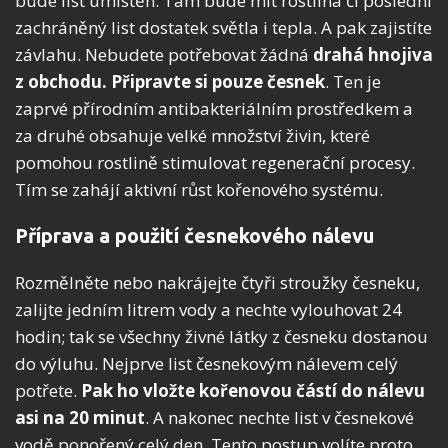
bude list umístěn. Tam bude mít rostlina či poslední
zachráněný list dostatek světla i tepla. A pak zajistíte
závlahu. Nebudete potřebovat žádná
drahá hnojiva
z obchodu.
Připravte si pouze česnek
. Ten je
zaprvé přírodním antibakteriálním prostředkem a
za druhé obsahuje velké množství živin, které
pomohou rostlině stimulovat regenerační procesy.
Tím se zahájí aktivní růst kořenového systému.
Příprava a použití česnekového nálevu
Rozmělněte nebo nakrájejte čtyři stroužky česneku,
zalijte jedním litrem vody a nechte vylouhovat 24
hodin; tak se všechny živné látky z česneku dostanou
do výluhu. Nejprve list česnekovým nálevem celý
potřete.
Pak ho vložte kořenovou částí do nálevu
asi na 20 minut
. A nakonec nechte list v česnekové
vodě ponořený celý den. Tento postup volíte proto,