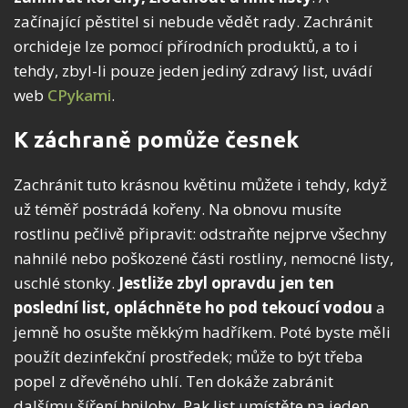
začínající pěstitel si nebude vědět rady. Zachránit
orchideje lze pomocí přírodních produktů, a to i
tehdy, zbyl-li pouze jeden jediný zdravý list, uvádí
web
CPykami
.
K záchraně pomůže česnek
Zachránit tuto krásnou květinu můžete i tehdy, když
už téměř postrádá kořeny. Na obnovu musíte
rostlinu pečlivě připravit: odstraňte nejprve všechny
nahnilé nebo poškozené části rostliny, nemocné listy,
uschlé stonky.
Jestliže zbyl opravdu jen ten
poslední list, opláchněte ho pod tekoucí vodou
a
jemně ho osušte měkkým hadříkem. Poté byste měli
použít dezinfekční prostředek; může to být třeba
popel z dřevěného uhlí. Ten dokáže zabránit
dalšímu šíření hniloby. Pak list umístěte na jeden