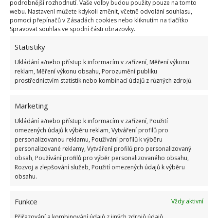
podrobnější rozhodnutí. Vaše volby budou použity pouze na tomto
webu. Nastavení můžete kdykoli změnit, včetně odvolání souhlasu,
pomocí přepínačů v Zásadách cookies nebo kliknutím na tlačítko
OBLÍBENÉ ČLÁNKY
Spravovat souhlas ve spodní části obrazovky.
Pokuta až 10 000 Kč hrozí za nesprávné sekání i
Statistiky
nesekání trávy. Záleží i na prostředku a lokaci
Ukládání a/nebo přístup k informacím v zařízení, Měření výkonu
1.6.2026
reklam, Měření výkonu obsahu, Porozumění publiku
prostřednictvím statistik nebo kombinací údajů z různých zdrojů.
Kvíz na téma pionýrské tábory za socialismu:
Kdo je zažil, bez problému získá 12 ze 12 bodů
Marketing
12.5.2026
Ukládání a/nebo přístup k informacím v zařízení, Použití
omezených údajů k výběru reklam, Vytváření profilů pro
personalizovanou reklamu, Používání profilů k výběru
Test znalostí o každodenní realitě za
personalizované reklamy, Vytváření profilů pro personalizovaný
komunismu: 10 retro otázek ukáže, kdo má
obsah, Používání profilů pro výběr personalizovaného obsahu,
dobrý přehled
Rozvoj a zlepšování služeb, Použití omezených údajů k výběru
23.6.2026
obsahu.
Retro kvíz o oblíbených autech v dobách
Funkce
Vždy aktivní
socialismu: Tehdejší řidiči musí získat 10 z 10
Přiřazování a kombinování údajů z jiných zdrojů údajů,
bodů