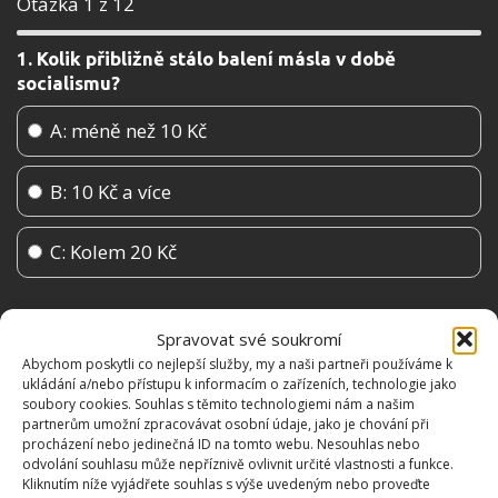
Otázka 1 z 12
1. Kolik přibližně stálo balení másla v době
socialismu?
A: méně než 10 Kč
B: 10 Kč a více
C: Kolem 20 Kč
Spravovat své soukromí
Abychom poskytli co nejlepší služby, my a naši partneři používáme k
ukládání a/nebo přístupu k informacím o zařízeních, technologie jako
soubory cookies. Souhlas s těmito technologiemi nám a našim
partnerům umožní zpracovávat osobní údaje, jako je chování při
procházení nebo jedinečná ID na tomto webu. Nesouhlas nebo
odvolání souhlasu může nepříznivě ovlivnit určité vlastnosti a funkce.
Kliknutím níže vyjádřete souhlas s výše uvedeným nebo proveďte