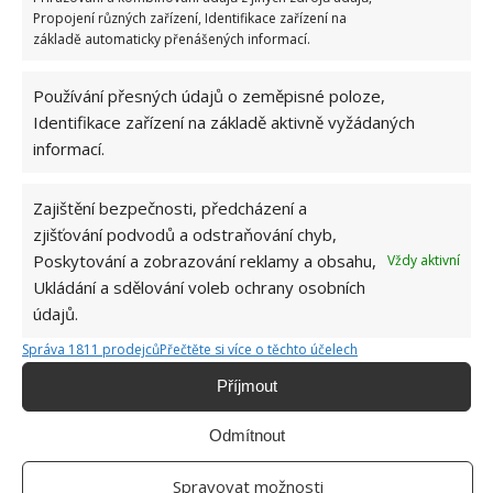
Propojení různých zařízení, Identifikace zařízení na
6.5.2026
základě automaticky přenášených informací.
Používání přesných údajů o zeměpisné poloze,
Identifikace zařízení na základě aktivně vyžádaných
informací.
ŽHAVÉ NOVINKY
Zajištění bezpečnosti, předcházení a
zjišťování podvodů a odstraňování chyb,
Po ovocných muškách nezbyde ani stopa. Hravě
Poskytování a zobrazování reklamy a obsahu,
Vždy aktivní
je odpudí i jablečný ocet a přípravek na mytí
Ukládání a sdělování voleb ochrany osobních
nádobí
údajů.
9.8.2026
Správa 1811 prodejců
Přečtěte si více o těchto účelech
Díky chytrému zavlažovacímu systému bude o
Příjmout
zahrádku postaráno. Hlavní roli hrají plastové
lahve
Odmítnout
9.8.2026
Spravovat možnosti