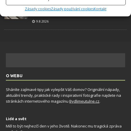
Za tablety do myčky už v obchodě ani korunu.
Zásady cookies
Zásady používání cookies
Kontakt
Vyrobit si je doma zvládne každý a téměř
zadarmo
9.8.2026
O WEBU
Sháníte zajímavé tipy jak vylepšit Váš domov? Originální nápady,
aktuální trendy, praktické rady i inspirativní fotografie najdete na
stránkách internetového magazínu
Bydlimeutulne.cz
.
Lidé a svět
Měl to být nejhezčí den v jeho životě. Nakonec mu tragická zpráva