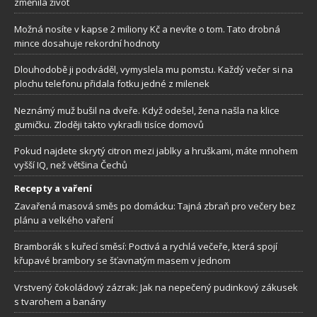
změnila život
Možná nosíte v kapse 2 miliony Kč a nevíte o tom. Tato drobná
mince dosahuje rekordní hodnoty
Dlouhodobě ji podváděl, vymyslela mu pomstu. Každý večer si na
plochu telefonu přidala fotku jedné z milenek
Neznámý muž bušil na dveře. Když odešel, žena našla na klice
gumičku. Zloději takto vykradli tisíce domovů
Pokud najdete skrytý citron mezi jablky a hruškami, máte mnohem
vyšší IQ, než většina Čechů
Recepty a vaření
Zavařená masová směs po domácku: Tajná zbraň pro večery bez
plánu a velkého vaření
Bramborák s kuřecí směsí: Poctivá a rychlá večeře, která spojí
křupavé brambory se šťavnatým masem v jednom
Vrstvený čokoládový zázrak: Jak na nepečený pudinkový zákusek
s tvarohem a banány