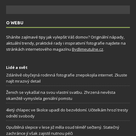
O WEBU
Sháníte zajímavé tipy jak vylepšit Váš domov? Originální nápady,
aktuální trendy, praktické rady i inspirativní fotografie najdete na
stránkách internetového magazínu
Bydlimeutulne.cz
.
Lidé a svět
Zdánlivě obyčejná rodinná fotografie znepokojila internet. Zkuste
najít mrazivý detail
Ženich se vykašlal na svou vlastní svatbu. Zhrzená nevěsta
okamžitě vymyslela geniální pomstu
4letý chlapec ve školce upadl do bezvědomí. Učitelkám hrozí tresty
odnětí svobody
Opuštěná slepice v lese již měla osud téměř sečtený. Statečný
zachránce jí však zajistil nutnou péči