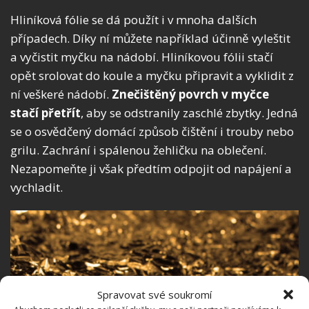
Hliníková fólie se dá použít i v mnoha dalších
případech. Díky ní můžete například účinně vyleštit
a vyčistit myčku na nádobí.
Hliníkovou fólii stačí
opět srolovat do koule a myčku připravit a vyklidit z
ní veškeré nádobí.
Z
nečištěný povrch v myčce
stačí přetřít
, aby se odstranily zaschlé zbytky. Jedná
se o osvědčený domácí způsob čištění i trouby nebo
grilu. Zachrání i spálenou žehličku na oblečení.
Nezapomeňte ji však předtím odpojit od napájení a
vychladit.
Spravovat své soukromí