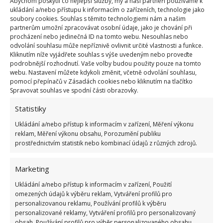
Abychom poskytli co nejlepší služby, my a naši partneři používáme k
ukládání a/nebo přístupu k informacím o zařízeních, technologie jako
soubory cookies. Souhlas s těmito technologiemi nám a našim
partnerům umožní zpracovávat osobní údaje, jako je chování při
procházení nebo jedinečná ID na tomto webu. Nesouhlas nebo
odvolání souhlasu může nepříznivě ovlivnit určité vlastnosti a funkce.
Kliknutím níže vyjádřete souhlas s výše uvedeným nebo proveďte
podrobnější rozhodnutí. Vaše volby budou použity pouze na tomto
Fotografie: Pixabay
webu. Nastavení můžete kdykoli změnit, včetně odvolání souhlasu,
pomocí přepínačů v Zásadách cookies nebo kliknutím na tlačítko
S alobalem se také můžete postarat i o vaše stříbrné
Spravovat souhlas ve spodní části obrazovky.
šperky nebo nádobí a pořádně je vyčistit od špíny,
Statistiky
aby se krásně leskly. Do misky stačí nalít vodu,
Ukládání a/nebo přístup k informacím v zařízení, Měření výkonu
přidat mořskou sůl a nechat ji pořádně rozpustit.
reklam, Měření výkonu obsahu, Porozumění publiku
Poté do roztoku přidejte kousek alobalu a
vložte do
prostřednictvím statistik nebo kombinací údajů z různých zdrojů.
něj špinavé šperky nebo příbory
. Nechte několik
hodin bez povšimnutí působit. Probíhající chemické
Marketing
reakce účinně odstraní sediment, který předměty
Ukládání a/nebo přístup k informacím v zařízení, Použití
zakrýval, a zároveň je vyleští.
omezených údajů k výběru reklam, Vytváření profilů pro
personalizovanou reklamu, Používání profilů k výběru
personalizované reklamy, Vytváření profilů pro personalizovaný
Zdroj:
Athensmagazine
obsah, Používání profilů pro výběr personalizovaného obsahu,