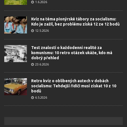
1.6.2026
Kvíz na téma pionýrské tábory za socialismu:
Kdo je zažil, bez problému získá 12 ze 12 bodů
12.5.2026
Test znalostí o každodenní realitě za
komunismu: 10 retro otázek ukáže, kdo má
dobrý přehled
23.6.2026
Retro kvíz o oblíbených autech v dobách
socialismu: Tehdejší řidiči musí získat 10 z 10
bodů
6.5.2026