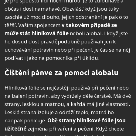
je pro spoustu lidí noční můrou. Je to zdlouhavé a
občas i dost namáhavé. Obzvlášť když jsou tuky
zaschlé už moc dlouho, jejich odstranění je pak o to
těžší. Vaším spojencem
v takovém případě se
může stát hliníková fólie
neboli alobal. I když jste
ho dosud dost pravděpodobně používali jen k
uchovávání potravin nebo při pečení, je čas se na něj
podívat i jako na pomocníka při úklidu.
Čištění pánve za pomoci alobalu
Hliníková fólie se nejčastěji používá při pečení nebo
na balení potravin, aby vydržely déle čerstvé. M
á dvě
strany, lesklou a matnou, a každá má jiné vlastnosti.
Lesklá strana izoluje a odráží teplo, matná ho
naopak pohlcuje.
Obě strany hliníkové fólie jsou
užitečné
zejména při vaření a pečení. Když chcete