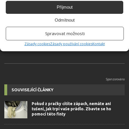
Příjmout
Jiří Kolář
Odmítnout
Absolvent České zemědělské
univerzity, který je již od malička
Spravovat možnosti
velkým kutilem. V podstatě vše, co je
možné najít v j...
[Více o autorovi]
Zásady cookies
Zásady používání cookies
Kontakt
SOUVISEJÍCÍ ČLÁNKY
Pokud z pračky cítíte zápach, nemáte ani
tušení, jak trpí vaše prádlo. Zbavte se ho
pomocí této finty