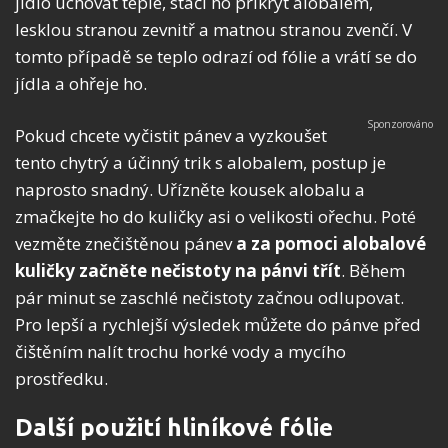
jídlo uchovat teplé, stačí ho přikrýt alobalem,
lesklou stranou zevnitř a matnou stranou zvenčí.
V
tomto případě se teplo odrazí od fólie a vrátí se do
jídla a ohřeje ho.
Pokud chcete vyčistit pánev a vyzkoušet
tento chytrý a účinný trik s alobalem, postup je
naprosto snadný. Uřízněte kousek alobalu a
zmačkejte ho do kuličky asi o velikosti ořechu. Poté
vezměte znečištěnou pánev
a za pomoci alobalové
kuličky začněte nečistoty na pánvi třít
. Během
pár minut se zaschlé nečistoty začnou odlupovat.
Pro lepší a rychlejší výsledek můžete do pánve před
čištěním nalít trochu horké vody a mycího
prostředku.
Další použití hliníkové fólie