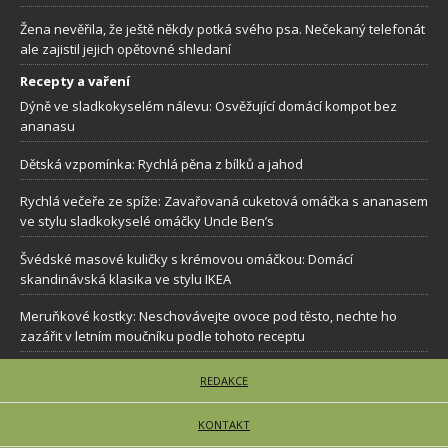
Žena nevěřila, že ještě někdy potká svého psa. Nečekaný telefonát
ale zajistil jejich opětovné shledaní
Recepty a vaření
Dýně ve sladkokyselém nálevu: Osvěžující domácí kompot bez
ananasu
Dětská vzpomínka: Rychlá pěna z bílků a jahod
Rychlá večeře ze spíže: Zavařovaná cuketová omáčka s ananasem
ve stylu sladkokyselé omáčky Uncle Ben’s
Švédské masové kuličky s krémovou omáčkou: Domácí
skandinávská klasika ve stylu IKEA
Meruňkové kostky: Neschovávejte ovoce pod těsto, nechte ho
zazářit v letním moučníku podle tohoto receptu
REDAKCE
KONTAKT