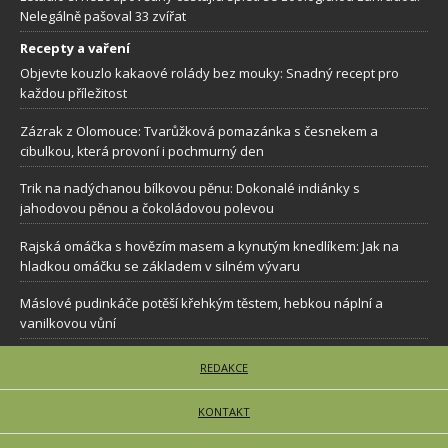
Nelegálně pašoval 33 zvířat
Recepty a vaření
Objevte kouzlo kakaové rolády bez mouky: Snadný recept pro
každou příležitost
Zázrak z Olomouce: Tvarůžková pomazánka s česnekem a
cibulkou, která provoní i pochmurný den
Trik na nadýchanou bílkovou pěnu: Dokonalé indiánky s
jahodovou pěnou a čokoládovou polevou
Rajská omáčka s hovězím masem a kynutým knedlíkem: Jak na
hladkou omáčku se základem v silném vývaru
Máslové pudinkáče potěší křehkým těstem, hebkou náplní a
vanilkovou vůní
REDAKCE
KONTAKT