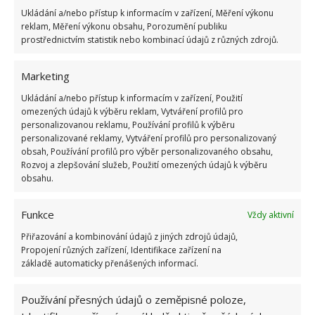
Ukládání a/nebo přístup k informacím v zařízení, Měření výkonu
Kvíz na téma pionýrské tábory za socialismu:
reklam, Měření výkonu obsahu, Porozumění publiku
Kdo je zažil, bez problému získá 12 ze 12 bodů
prostřednictvím statistik nebo kombinací údajů z různých zdrojů.
12.5.2026
Marketing
Test znalostí o každodenní realitě za
Ukládání a/nebo přístup k informacím v zařízení, Použití
komunismu: 10 retro otázek ukáže, kdo má
omezených údajů k výběru reklam, Vytváření profilů pro
dobrý přehled
personalizovanou reklamu, Používání profilů k výběru
23.6.2026
personalizované reklamy, Vytváření profilů pro personalizovaný
obsah, Používání profilů pro výběr personalizovaného obsahu,
Rozvoj a zlepšování služeb, Použití omezených údajů k výběru
Retro kvíz o oblíbených autech v dobách
obsahu.
socialismu: Tehdejší řidiči musí získat 10 z 10
bodů
6.5.2026
Funkce
Vždy aktivní
Přiřazování a kombinování údajů z jiných zdrojů údajů,
Propojení různých zařízení, Identifikace zařízení na
základě automaticky přenášených informací.
Používání přesných údajů o zeměpisné poloze,