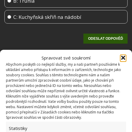
B: Truhla
C: Kuchyňská skříň na nádobí
Spravovat své soukromí
Abychom poskytli co nejlepší služby, my a naši partneři používáme k
ukládání a/nebo přístupu k informacím o zařízeních, technologie jako
soubory cookies. Souhlas s těmito technologiemi nám a našim
partnerům umožní zpracovávat osobní údaje, jako je chování při
procházení nebo jedinečná ID na tomto webu. Nesouhlas nebo
odvolání souhlasu může nepříznivě ovlivnit určité vlastnosti a funkce.
OBLÍBENÉ ČLÁNKY
Kliknutím níže vyjádřete souhlas s výše uvedeným nebo proveďte
podrobnější rozhodnutí. Vaše volby budou použity pouze na tomto
webu. Nastavení můžete kdykoli změnit, včetně odvolání souhlasu,
Pokuta až 10 000 Kč hrozí za nesprávné sekání i
pomocí přepínačů v Zásadách cookies nebo kliknutím na tlačítko
nesekání trávy. Záleží i na prostředku a lokaci
Spravovat souhlas ve spodní části obrazovky.
1.6.2026
Statistiky