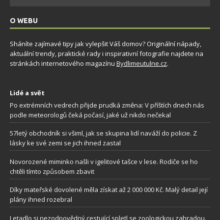
O WEBU
Sháníte zajímavé tipy jak vylepšit Váš domov? Originální nápady,
aktuální trendy, praktické rady i inspirativní fotografie najdete na
stránkách internetového magazínu
Bydlimeutulne.cz
.
Lidé a svět
Po extrémních vedrech přijde prudká změna: V příštích dnech nás
podle meteorologů čeká počasí, jaké už nikdo nečekal
57letý obchodník si všiml, jak se skupina lidí naváží do policie. Z
lásky ke své zemi se jich ihned zastal
Novorozené miminko našli v igelitové tašce v lese. Rodiče se ho
chtěli tímto způsobem zbavit
Díky mateřské dovolené měla získat až 2 000 000 Kč. Malý detail její
plány ihned rozebral
Letadlo si nezodpovědný cestující spletl se zoologickou zahradou.