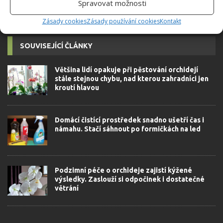
Spravovat možnosti
Zásady cookies
Zásady používání cookies
Kontakt
SOUVISEJÍCÍ ČLÁNKY
Většina lidí opakuje při pěstování orchidejí
stále stejnou chybu, nad kterou zahradníci jen
kroutí hlavou
Domácí čistící prostředek snadno ušetří čas i
námahu. Stačí sáhnout po formičkách na led
Podzimní péče o orchideje zajistí kýžené
výsledky. Zaslouží si odpočinek i dostatečné
větrání