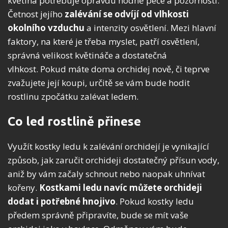
květina potřebuje opravdu hodně péče a pozornosti.
Četnost jejího
zalévání se odvíjí od vlhkosti
okolního vzduchu
a intenzity osvětlení. Mezi hlavní
faktory, na které je třeba myslet, patří osvětlení,
správná velikost květináče a dostatečná
vlhkost. Pokud máte doma orchidej nově, či teprve
zvažujete její koupi, určitě se vám bude hodit
rostlinu zpočátku zalévat ledem.
Co led rostlině přinese
Využít kostky ledu k zalévání orchidejí je vynikající
způsob, jak zaručit orchideji dostatečný přísun vody,
aniž by vám začaly schnout nebo naopak uhnívat
kořeny.
Kostkami ledu navíc můžete orchideji
dodat i potřebné hnojivo
. Pokud kostky ledu
předem správně připravíte, bude se mít vaše