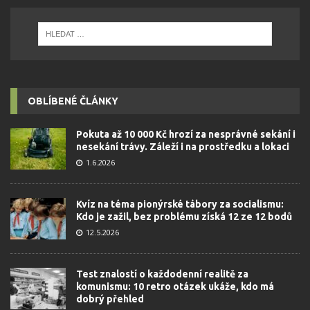
OBLÍBENÉ ČLÁNKY
Pokuta až 10 000 Kč hrozí za nesprávné sekání i
nesekání trávy. Záleží i na prostředku a lokaci
1.6.2026
Kvíz na téma pionýrské tábory za socialismu:
Kdo je zažil, bez problému získá 12 ze 12 bodů
12.5.2026
Test znalostí o každodenní realitě za
komunismu: 10 retro otázek ukáže, kdo má
dobrý přehled