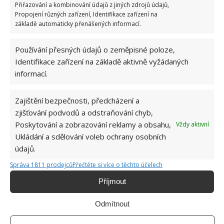
Přiřazování a kombinování údajů z jiných zdrojů údajů,
Propojení různých zařízení, Identifikace zařízení na
základě automaticky přenášených informací.
Používání přesných údajů o zeměpisné poloze,
Identifikace zařízení na základě aktivně vyžádaných
informací.
Zajištění bezpečnosti, předcházení a
LED
ORCHIDEJ
ROSTLINA
zjišťování podvodů a odstraňování chyb,
Poskytování a zobrazování reklamy a obsahu,
Vždy aktivní
Ukládání a sdělování voleb ochrany osobních
Jiří Kolář
údajů.
Absolvent České zemědělské
Správa 1811 prodejců
Přečtěte si více o těchto účelech
univerzity, který je již od malička
velkým kutilem. V podstatě vše, co je
Příjmout
možné najít v j...
[Více o autorovi]
Odmítnout