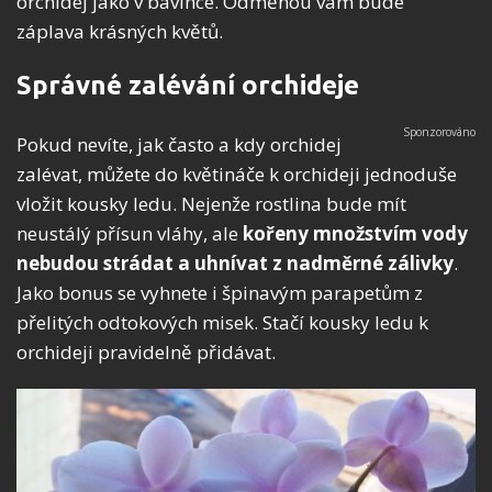
orchidej jako v bavlnce. Odměnou vám bude
záplava krásných květů.
Správné zalévání orchideje
Pokud nevíte, jak často a kdy orchidej
zalévat, můžete do květináče k orchideji jednoduše
vložit kousky ledu. Nejenže rostlina bude mít
neustálý přísun vláhy, ale
kořeny množstvím vody
nebudou strádat
a uhnívat
z nadměrné zálivky
.
Jako bonus se vyhnete i špinavým parapetům z
přelitých odtokových misek. Stačí kousky ledu k
orchideji pravidelně přidávat.