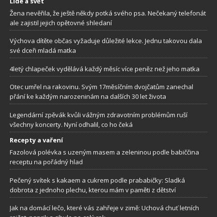
Lidé a svět
Žena nevěřila, že ještě někdy potká svého psa. Nečekaný telefonát
ale zajistil jejich opětovné shledaní
Výchova dítěte občas vyžaduje důležité lekce. Jednu takovou dala
své dceři mladá matka
4letý chlapeček vydělává každý měsíc více peněz než jeho matka
Otec umřel na rakovinu. Svým 17měsíčním dvojčatům zanechal
přání ke každým narozeninám na dalších 30 let života
Legendární zpěvák kvůli vážným zdravotním problémům ruší
všechny koncerty. Nyní odhalil, co ho čeká
Recepty a vaření
Fazolová polévka s uzeným masem a zeleninou podle babiččina
receptu na pořádný hlad
Pečený svítek s kakaem a cukrem podle prababičky: Sladká
dobrota z jednoho plechu, kterou mám v paměti z dětství
Jak na domácí lečo, které vás zahřeje v zimě: Uchová chuť letních