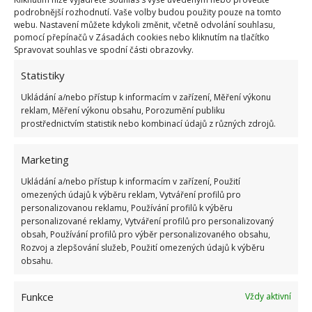
podrobnější rozhodnutí. Vaše volby budou použity pouze na tomto
Na jedno zalití vám postačí 2–3 kostky ledu z rýžové
webu. Nastavení můžete kdykoli změnit, včetně odvolání souhlasu,
pomocí přepínačů v Zásadách cookies nebo kliknutím na tlačítko
vody. Taková voda je obohacena o hořčík, křemík,
Spravovat souhlas ve spodní části obrazovky.
železo a fosfor, které přispívají k dobrému růstu
Statistiky
rostliny. Toto hnojivo můžete využít pro jakoukoliv
Ukládání a/nebo přístup k informacím v zařízení, Měření výkonu
tropickou rostlinu. Pokud se vám nedaří rostlinu
reklam, Měření výkonu obsahu, Porozumění publiku
správně zalévat, určitě vyzkoušejte tuto vychytávku.
prostřednictvím statistik nebo kombinací údajů z různých zdrojů.
Zdroj:
BHG
Marketing
Ukládání a/nebo přístup k informacím v zařízení, Použití
omezených údajů k výběru reklam, Vytváření profilů pro
personalizovanou reklamu, Používání profilů k výběru
personalizované reklamy, Vytváření profilů pro personalizovaný
obsah, Používání profilů pro výběr personalizovaného obsahu,
Rozvoj a zlepšování služeb, Použití omezených údajů k výběru
obsahu.
Funkce
Vždy aktivní