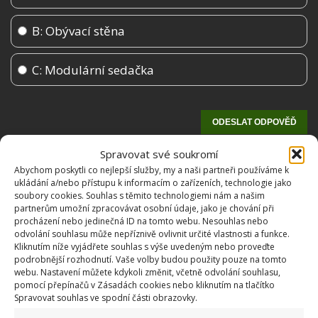
B: Obývací stěna
C: Modulární sedačka
Spravovat své soukromí
Abychom poskytli co nejlepší služby, my a naši partneři používáme k
ukládání a/nebo přístupu k informacím o zařízeních, technologie jako
soubory cookies. Souhlas s těmito technologiemi nám a našim
partnerům umožní zpracovávat osobní údaje, jako je chování při
procházení nebo jedinečná ID na tomto webu. Nesouhlas nebo
odvolání souhlasu může nepříznivě ovlivnit určité vlastnosti a funkce.
Kliknutím níže vyjádřete souhlas s výše uvedeným nebo proveďte
OBLÍBENÉ ČLÁNKY
podrobnější rozhodnutí. Vaše volby budou použity pouze na tomto
webu. Nastavení můžete kdykoli změnit, včetně odvolání souhlasu,
pomocí přepínačů v Zásadách cookies nebo kliknutím na tlačítko
Pokuta až 10 000 Kč hrozí za nesprávné sekání i
Spravovat souhlas ve spodní části obrazovky.
nesekání trávy. Záleží i na prostředku a lokaci