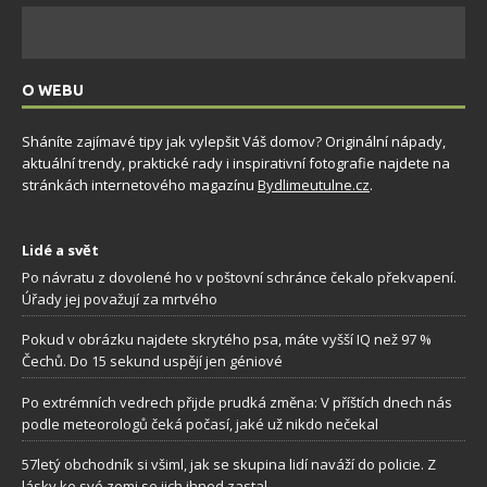
O WEBU
Sháníte zajímavé tipy jak vylepšit Váš domov? Originální nápady,
aktuální trendy, praktické rady i inspirativní fotografie najdete na
stránkách internetového magazínu
Bydlimeutulne.cz
.
Lidé a svět
Po návratu z dovolené ho v poštovní schránce čekalo překvapení.
Úřady jej považují za mrtvého
Pokud v obrázku najdete skrytého psa, máte vyšší IQ než 97 %
Čechů. Do 15 sekund uspějí jen géniové
Po extrémních vedrech přijde prudká změna: V příštích dnech nás
podle meteorologů čeká počasí, jaké už nikdo nečekal
57letý obchodník si všiml, jak se skupina lidí naváží do policie. Z
lásky ke své zemi se jich ihned zastal