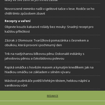
Novorozené miminko našli v igelitové tašce v lese. Rodiče se ho
chtěli tímto způsobem zbavit
Recepty a vaření
Objevte kouzlo kakaové rolády bez mouky: Snadný recept pro
každou příležitost
Zázrak z Olomouce: Tvarůžková pomazánka s česnekem a
cibulkou, která provoní i pochmurný den
Trik na nadýchanou bílkovou pěnu: Dokonalé indiánky s
jahodovou pěnou a čokoládovou polevou
Rajská omáčka s hovězím masem a kynutým knedlíkem: Jak na
hladkou omáčku se základem v silném vývaru
Máslové pudinkáče potěší křehkým těstem, hebkou náplní a
vanilkovou vůní
REDAKCE