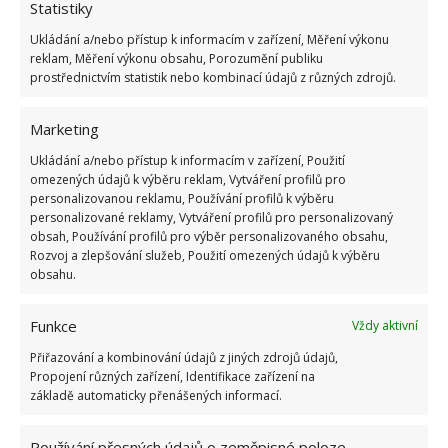
1.6.2026
Statistiky
Ukládání a/nebo přístup k informacím v zařízení, Měření výkonu
reklam, Měření výkonu obsahu, Porozumění publiku
Kvíz na téma pionýrské tábory za socialismu:
prostřednictvím statistik nebo kombinací údajů z různých zdrojů.
Kdo je zažil, bez problému získá 12 ze 12 bodů
12.5.2026
Marketing
Ukládání a/nebo přístup k informacím v zařízení, Použití
Test znalostí o každodenní realitě za
omezených údajů k výběru reklam, Vytváření profilů pro
komunismu: 10 retro otázek ukáže, kdo má
personalizovanou reklamu, Používání profilů k výběru
dobrý přehled
personalizované reklamy, Vytváření profilů pro personalizovaný
23.6.2026
obsah, Používání profilů pro výběr personalizovaného obsahu,
Rozvoj a zlepšování služeb, Použití omezených údajů k výběru
obsahu.
Retro kvíz o oblíbených autech v dobách
socialismu: Tehdejší řidiči musí získat 10 z 10
bodů
Funkce
Vždy aktivní
6.5.2026
Přiřazování a kombinování údajů z jiných zdrojů údajů,
Propojení různých zařízení, Identifikace zařízení na
základě automaticky přenášených informací.
Používání přesných údajů o zeměpisné poloze,