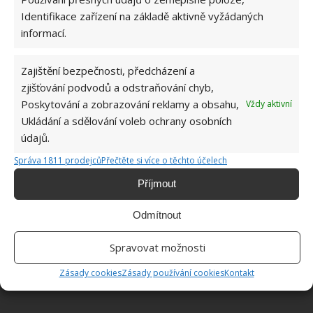
Identifikace zařízení na základě aktivně vyžádaných
informací.
ŽHAVÉ NOVINKY
Zajištění bezpečnosti, předcházení a
Tyto rostliny odpuzují klíšťata. Ujistěte se, že je
máte na zahrádce
zjišťování podvodů a odstraňování chyb,
7.8.2026
Poskytování a zobrazování reklamy a obsahu,
Vždy aktivní
Ukládání a sdělování voleb ochrany osobních
údajů.
Pokojové rostliny pro začátečníky, které jsou
nenáročné a něco vydrží
Správa 1811 prodejců
Přečtěte si více o těchto účelech
7.8.2026
Příjmout
Využití dešťové vody v domácnosti: Tři
Odmítnout
způsoby, jak její měkkost promění váš úklid
7.8.2026
Spravovat možnosti
Zásady cookies
Zásady používání cookies
Kontakt