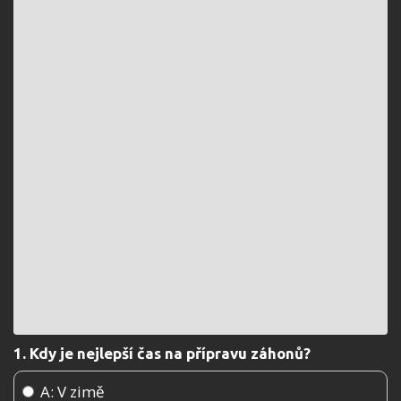
1. Kdy je nejlepší čas na přípravu záhonů?
A: V zimě