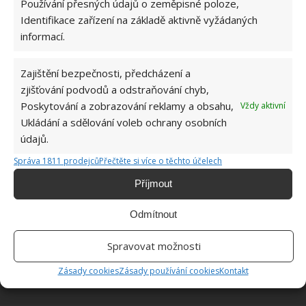
Používání přesných údajů o zeměpisné poloze,
Identifikace zařízení na základě aktivně vyžádaných
informací.
ŽHAVÉ NOVINKY
Kdo vyhazuje kávovou sedlinu do koše, dělá
Zajištění bezpečnosti, předcházení a
velkou chybu. Odpuzuje totiž škůdce a
zjišťování podvodů a odstraňování chyb,
rostlinám dodává živiny
Poskytování a zobrazování reklamy a obsahu,
Vždy aktivní
9.8.2026
Ukládání a sdělování voleb ochrany osobních
údajů.
Kapsle do pračky většina lidí používá špatně.
Správa 1811 prodejců
Přečtěte si více o těchto účelech
Pro okamžité zlepšení praní je potřeba zakročit
9.8.2026
Příjmout
Odmítnout
Zápalkové hnojivo na rostliny působí jako živá
voda. Dodá jim látky, které nenajdete ani v
obchodě
Spravovat možnosti
9.8.2026
Zásady cookies
Zásady používání cookies
Kontakt