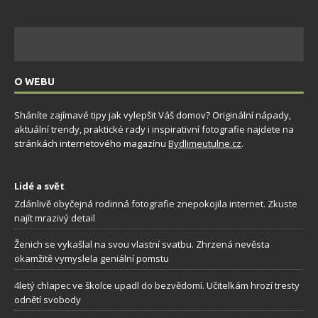
O WEBU
Sháníte zajímavé tipy jak vylepšit Váš domov? Originální nápady,
aktuální trendy, praktické rady i inspirativní fotografie najdete na
stránkách internetového magazínu
Bydlimeutulne.cz
.
Lidé a svět
Zdánlivě obyčejná rodinná fotografie znepokojila internet. Zkuste
najít mrazivý detail
Ženich se vykašlal na svou vlastní svatbu. Zhrzená nevěsta
okamžitě vymyslela geniální pomstu
4letý chlapec ve školce upadl do bezvědomí. Učitelkám hrozí tresty
odnětí svobody