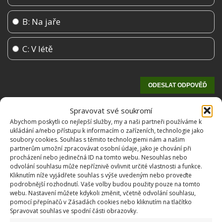
B: Na jaře
C: V létě
Spravovat své soukromí
Abychom poskytli co nejlepší služby, my a naši partneři používáme k
ukládání a/nebo přístupu k informacím o zařízeních, technologie jako
soubory cookies. Souhlas s těmito technologiemi nám a našim
partnerům umožní zpracovávat osobní údaje, jako je chování při
procházení nebo jedinečná ID na tomto webu. Nesouhlas nebo
odvolání souhlasu může nepříznivě ovlivnit určité vlastnosti a funkce.
Kliknutím níže vyjádřete souhlas s výše uvedeným nebo proveďte
OBLÍBENÉ ČLÁNKY
podrobnější rozhodnutí. Vaše volby budou použity pouze na tomto
webu. Nastavení můžete kdykoli změnit, včetně odvolání souhlasu,
pomocí přepínačů v Zásadách cookies nebo kliknutím na tlačítko
Pokuta až 10 000 Kč hrozí za nesprávné sekání i
Spravovat souhlas ve spodní části obrazovky.
nesekání trávy. Záleží i na prostředku a lokaci