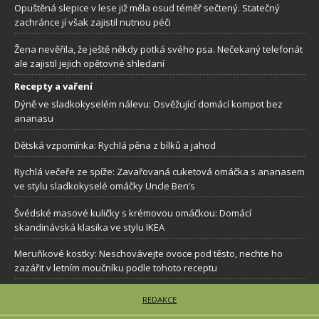
Opuštěná slepice v lese již měla osud téměř sečtený. Statečný
zachránce jí však zajistil nutnou péči
Žena nevěřila, že ještě někdy potká svého psa. Nečekaný telefonát
ale zajistil jejich opětovné shledaní
Recepty a vaření
Dýně ve sladkokyselém nálevu: Osvěžující domácí kompot bez
ananasu
Dětská vzpomínka: Rychlá pěna z bílků a jahod
Rychlá večeře ze spíže: Zavařovaná cuketová omáčka s ananasem
ve stylu sladkokyselé omáčky Uncle Ben’s
Švédské masové kuličky s krémovou omáčkou: Domácí
skandinávská klasika ve stylu IKEA
Meruňkové kostky: Neschovávejte ovoce pod těsto, nechte ho
zazářit v letním moučníku podle tohoto receptu
REDAKCE