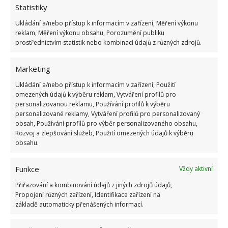
1.6.2026
Statistiky
Ukládání a/nebo přístup k informacím v zařízení, Měření výkonu
reklam, Měření výkonu obsahu, Porozumění publiku
Kvíz na téma pionýrské tábory za socialismu:
prostřednictvím statistik nebo kombinací údajů z různých zdrojů.
Kdo je zažil, bez problému získá 12 ze 12 bodů
12.5.2026
Marketing
Ukládání a/nebo přístup k informacím v zařízení, Použití
Test znalostí o každodenní realitě za
komunismu: 10 retro otázek ukáže, kdo má
omezených údajů k výběru reklam, Vytváření profilů pro
dobrý přehled
personalizovanou reklamu, Používání profilů k výběru
personalizované reklamy, Vytváření profilů pro personalizovaný
23.6.2026
obsah, Používání profilů pro výběr personalizovaného obsahu,
Rozvoj a zlepšování služeb, Použití omezených údajů k výběru
obsahu.
Retro kvíz o oblíbených autech v dobách
socialismu: Tehdejší řidiči musí získat 10 z 10
bodů
Funkce
Vždy aktivní
6.5.2026
Přiřazování a kombinování údajů z jiných zdrojů údajů,
Propojení různých zařízení, Identifikace zařízení na
základě automaticky přenášených informací.