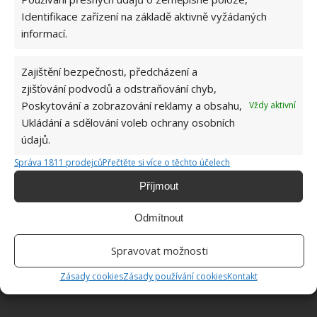
Identifikace zařízení na základě aktivně vyžádaných
informací.
ŽHAVÉ NOVINKY
Zajištění bezpečnosti, předcházení a
Tyto rostliny odpuzují klíšťata. Ujistěte se, že je
máte na zahrádce
zjišťování podvodů a odstraňování chyb,
7.8.2026
Poskytování a zobrazování reklamy a obsahu,
Vždy aktivní
Ukládání a sdělování voleb ochrany osobních
údajů.
Pokojové rostliny pro začátečníky, které jsou
nenáročné a něco vydrží
Správa 1811 prodejců
Přečtěte si více o těchto účelech
7.8.2026
Příjmout
Využití dešťové vody v domácnosti: Tři
Odmítnout
způsoby, jak její měkkost promění váš úklid
7.8.2026
Spravovat možnosti
Zásady cookies
Zásady používání cookies
Kontakt