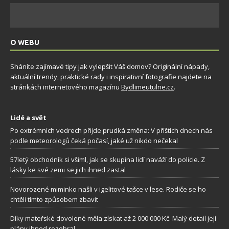
O WEBU
Sháníte zajímavé tipy jak vylepšit Váš domov? Originální nápady,
aktuální trendy, praktické rady i inspirativní fotografie najdete na
stránkách internetového magazínu
Bydlimeutulne.cz
.
Lidé a svět
Po extrémních vedrech přijde prudká změna: V příštích dnech nás
podle meteorologů čeká počasí, jaké už nikdo nečekal
57letý obchodník si všiml, jak se skupina lidí naváží do policie. Z
lásky ke své zemi se jich ihned zastal
Novorozené miminko našli v igelitové tašce v lese. Rodiče se ho
chtěli tímto způsobem zbavit
Díky mateřské dovolené měla získat až 2 000 000 Kč. Malý detail její
plány ihned rozebral