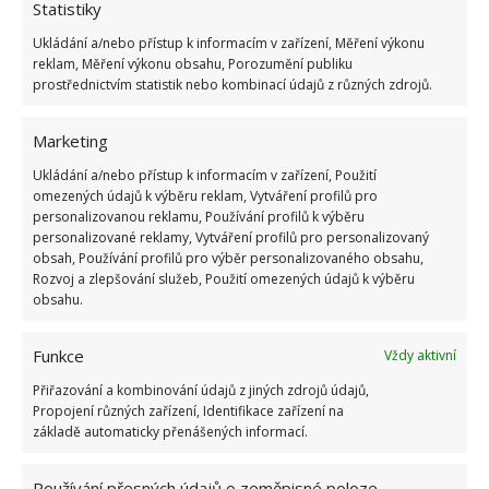
1.6.2026
Statistiky
Ukládání a/nebo přístup k informacím v zařízení, Měření výkonu
reklam, Měření výkonu obsahu, Porozumění publiku
Kvíz na téma pionýrské tábory za socialismu:
prostřednictvím statistik nebo kombinací údajů z různých zdrojů.
Kdo je zažil, bez problému získá 12 ze 12 bodů
12.5.2026
Marketing
Ukládání a/nebo přístup k informacím v zařízení, Použití
Test znalostí o každodenní realitě za
omezených údajů k výběru reklam, Vytváření profilů pro
komunismu: 10 retro otázek ukáže, kdo má
personalizovanou reklamu, Používání profilů k výběru
dobrý přehled
personalizované reklamy, Vytváření profilů pro personalizovaný
23.6.2026
obsah, Používání profilů pro výběr personalizovaného obsahu,
Rozvoj a zlepšování služeb, Použití omezených údajů k výběru
obsahu.
Retro kvíz o oblíbených autech v dobách
socialismu: Tehdejší řidiči musí získat 10 z 10
bodů
Funkce
Vždy aktivní
6.5.2026
Přiřazování a kombinování údajů z jiných zdrojů údajů,
Propojení různých zařízení, Identifikace zařízení na
základě automaticky přenášených informací.
Používání přesných údajů o zeměpisné poloze,