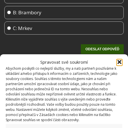
B: Brambory
C: Mrkev
Spravovat své soukromí
Abychom poskytli co nejlepší služby, my a naši partneři používáme k
ukládání a/nebo přístupu k informacím o zařízeních, technologie jako
soubory cookies. Souhlas s těmito technologiemi nám a našim
partnerům umožní zpracovávat osobní údaje, jako je chování při
procházení nebo jedinečná ID na tomto webu. Nesouhlas nebo
odvolání souhlasu může nepříznivě ovlivnit určité vlastnosti a funkce.
Kliknutím níže vyjádřete souhlas s výše uvedeným nebo proveďte
OBLÍBENÉ ČLÁNKY
podrobnější rozhodnutí. Vaše volby budou použity pouze na tomto
webu. Nastavení můžete kdykoli změnit, včetně odvolání souhlasu,
pomocí přepínačů v Zásadách cookies nebo kliknutím na tlačítko
Pokuta až 10 000 Kč hrozí za nesprávné sekání i
Spravovat souhlas ve spodní části obrazovky.
nesekání trávy. Záleží i na prostředku a lokaci