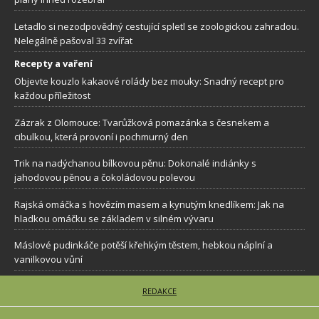
Letadlo si nezodpovědný cestující spletl se zoologickou zahradou.
Nelegálně pašoval 33 zvířat
Recepty a vaření
Objevte kouzlo kakaové rolády bez mouky: Snadný recept pro
každou příležitost
Zázrak z Olomouce: Tvarůžková pomazánka s česnekem a
cibulkou, která provoní i pochmurný den
Trik na nadýchanou bílkovou pěnu: Dokonalé indiánky s
jahodovou pěnou a čokoládovou polevou
Rajská omáčka s hovězím masem a kynutým knedlíkem: Jak na
hladkou omáčku se základem v silném vývaru
Máslové pudinkáče potěší křehkým těstem, hebkou náplní a
vanilkovou vůní
REDAKCE