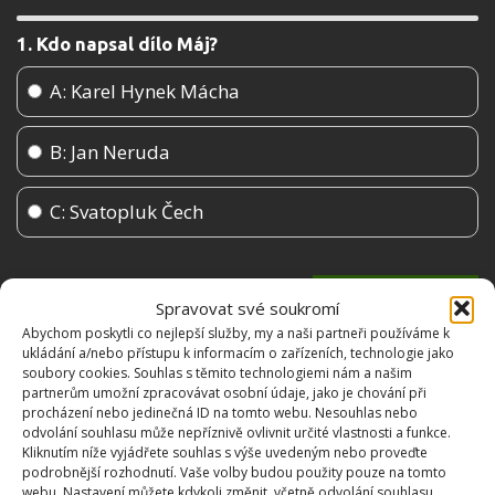
1. Kdo napsal dílo Máj?
A: Karel Hynek Mácha
B: Jan Neruda
C: Svatopluk Čech
Spravovat své soukromí
Abychom poskytli co nejlepší služby, my a naši partneři používáme k
ukládání a/nebo přístupu k informacím o zařízeních, technologie jako
soubory cookies. Souhlas s těmito technologiemi nám a našim
partnerům umožní zpracovávat osobní údaje, jako je chování při
procházení nebo jedinečná ID na tomto webu. Nesouhlas nebo
odvolání souhlasu může nepříznivě ovlivnit určité vlastnosti a funkce.
Kliknutím níže vyjádřete souhlas s výše uvedeným nebo proveďte
podrobnější rozhodnutí. Vaše volby budou použity pouze na tomto
webu. Nastavení můžete kdykoli změnit, včetně odvolání souhlasu,