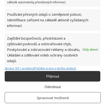
základě automaticky přenášených informací.
Používání přesných údajů o zeměpisné poloze,
Identifikace zařízení na základě aktivně vyžádaných
informací.
ŽHAVÉ NOVINKY
Zajištění bezpečnosti, předcházení a
zjišťování podvodů a odstraňování chyb,
Záchod vyžaduje zaslouženou péči. Se snadným
Poskytování a zobrazování reklamy a obsahu,
Vždy aktivní
vyčištěním pomůže i kuchyňská sůl
Ukládání a sdělování voleb ochrany osobních
10.8.2026
údajů.
Správa 1811 prodejců
Přečtěte si více o těchto účelech
Vlastní „citrónová“ elektřina může šetřit
peníze. Menší světlo lze rozsvítit díky hřebíkům
Příjmout
a drátům
10.8.2026
Odmítnout
Kuchyňská sůl jako efektivní služebník při
Spravovat možnosti
čištění domácnosti: Poradí si i s troubou a
potrubím