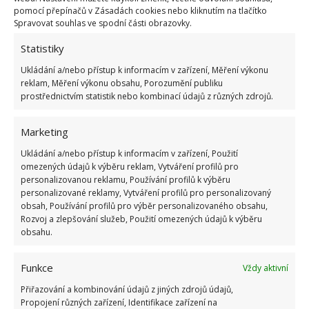
OBLÍBENÉ ČLÁNKY
pomocí přepínačů v Zásadách cookies nebo kliknutím na tlačítko
Spravovat souhlas ve spodní části obrazovky.
Pokuta až 10 000 Kč hrozí za nesprávné sekání i
Statistiky
nesekání trávy. Záleží i na prostředku a lokaci
1.6.2026
Ukládání a/nebo přístup k informacím v zařízení, Měření výkonu
reklam, Měření výkonu obsahu, Porozumění publiku
prostřednictvím statistik nebo kombinací údajů z různých zdrojů.
Kvíz na téma pionýrské tábory za socialismu:
Kdo je zažil, bez problému získá 12 ze 12 bodů
Marketing
12.5.2026
Ukládání a/nebo přístup k informacím v zařízení, Použití
omezených údajů k výběru reklam, Vytváření profilů pro
Test znalostí o každodenní realitě za
personalizovanou reklamu, Používání profilů k výběru
komunismu: 10 retro otázek ukáže, kdo má
personalizované reklamy, Vytváření profilů pro personalizovaný
dobrý přehled
obsah, Používání profilů pro výběr personalizovaného obsahu,
Rozvoj a zlepšování služeb, Použití omezených údajů k výběru
23.6.2026
obsahu.
Retro kvíz o oblíbených autech v dobách
Funkce
Vždy aktivní
socialismu: Tehdejší řidiči musí získat 10 z 10
bodů
Přiřazování a kombinování údajů z jiných zdrojů údajů,
6.5.2026
Propojení různých zařízení, Identifikace zařízení na