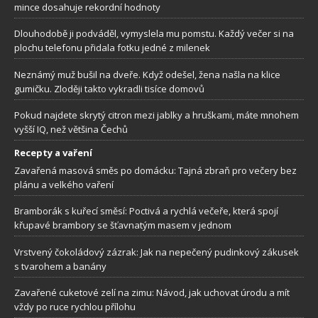
mince dosahuje rekordní hodnoty
Dlouhodobě ji podváděl, vymyslela mu pomstu. Každý večer si na
plochu telefonu přidala fotku jedné z milenek
Neznámý muž bušil na dveře. Když odešel, žena našla na klice
gumičku. Zloději takto vykradli tisíce domovů
Pokud najdete skrytý citron mezi jablky a hruškami, máte mnohem
vyšší IQ, než většina Čechů
Recepty a vaření
Zavařená masová směs po domácku: Tajná zbraň pro večery bez
plánu a velkého vaření
Bramborák s kuřecí směsí: Poctivá a rychlá večeře, která spojí
křupavé brambory se šťavnatým masem v jednom
Vrstvený čokoládový zázrak: Jak na nepečený pudinkový zákusek
s tvarohem a banány
Zavařené cuketové zelí na zimu: Návod, jak uchovat úrodu a mít
vždy po ruce rychlou přílohu