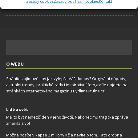
Zásady cookies
Zásady používání cookies
Kontakt
10.8.2026
O WEBU
Sháníte zajímavé tipy jak vylepšit Váš domov? Originální nápady,
aktuální trendy, praktické rady i inspirativní fotografie najdete na
stránkách internetového magazínu
Bydlimeutulne.cz
.
Lidé a svět
Měl to být nejhezčí den v jeho životě. Nakonec mu tragická zpráva
změnila život
Možná nosíte v kapse 2 miliony Kč a nevíte o tom. Tato drobná