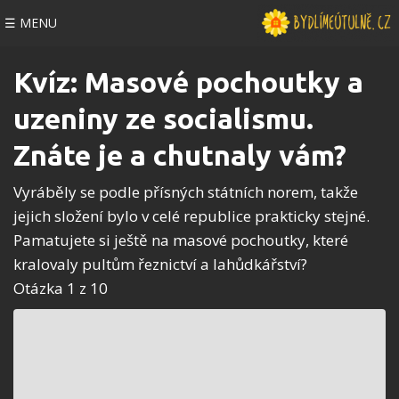
☰ MENU
Kvíz: Masové pochoutky a
uzeniny ze socialismu.
Znáte je a chutnaly vám?
Vyráběly se podle přísných státních norem, takže
jejich složení bylo v celé republice prakticky stejné.
Pamatujete si ještě na masové pochoutky, které
kralovaly pultům řeznictví a lahůdkářství?
Otázka 1 z 10