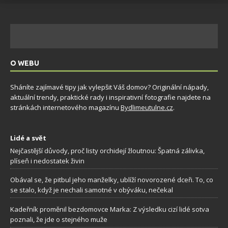
O WEBU
Sháníte zajímavé tipy jak vylepšit Váš domov? Originální nápady,
aktuální trendy, praktické rady i inspirativní fotografie najdete na
stránkách internetového magazínu
Bydlimeutulne.cz
.
Lidé a svět
Nejčastější důvody, proč listy orchidejí žloutnou: Špatná zálivka,
plíseň i nedostatek živin
Obával se, že pitbul jeho manželky, ublíží novorozené dceři. To, co
se stalo, když je nechali samotné v obýváku, nečekal
Kadeřník proměnil bezdomovce Marka: Z výsledku cizí lidé sotva
poznali, že jde o stejného muže