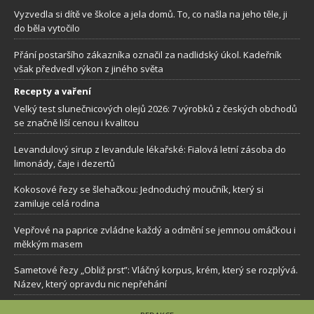
Vyzvedla si dítě ve školce a jela domů. To, co našla na jeho těle, ji
do běla vytočilo
Přání postaršího zákazníka označil za nadlidský úkol. Kadeřník
však předvedl výkon z jiného světa
Recepty a vaření
Velký test slunečnicových olejů 2026: 7 výrobků z českých obchodů
se značně liší cenou i kvalitou
Levandulový sirup z levandule lékařské: Fialová letní zásoba do
limonády, čaje i dezertů
Kokosové řezy se šlehačkou: Jednoduchý moučník, který si
zamiluje celá rodina
Vepřové na paprice zvládne každý a odmění se jemnou omáčkou i
měkkým masem
Sametové řezy „Obliž prst”: Vláčný korpus, krém, který se rozplývá.
Název, který opravdu nic nepřehání