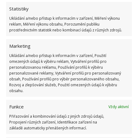
1.6.2026
Statistiky
Ukládání a/nebo přístup k informacím v zařízení, Měření výkonu
Kvíz na téma pionýrské tábory za socialismu:
reklam, Měření výkonu obsahu, Porozumění publiku
Kdo je zažil, bez problému získá 12 ze 12 bodů
prostřednictvím statistik nebo kombinací údajů z různých zdrojů.
12.5.2026
Marketing
Test znalostí o každodenní realitě za
Ukládání a/nebo přístup k informacím v zařízení, Použití
komunismu: 10 retro otázek ukáže, kdo má
omezených údajů k výběru reklam, Vytváření profilů pro
dobrý přehled
personalizovanou reklamu, Používání profilů k výběru
23.6.2026
personalizované reklamy, Vytváření profilů pro personalizovaný
obsah, Používání profilů pro výběr personalizovaného obsahu,
Rozvoj a zlepšování služeb, Použití omezených údajů k výběru
Retro kvíz o oblíbených autech v dobách
obsahu.
socialismu: Tehdejší řidiči musí získat 10 z 10
bodů
Funkce
Vždy aktivní
6.5.2026
Přiřazování a kombinování údajů z jiných zdrojů údajů,
Propojení různých zařízení, Identifikace zařízení na
základě automaticky přenášených informací.