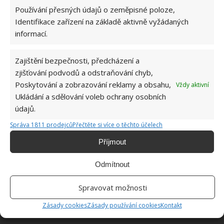
Používání přesných údajů o zeměpisné poloze,
Identifikace zařízení na základě aktivně vyžádaných
ŽHAVÉ NOVINKY
informací.
Využití dešťové vody v domácnosti: Tři
Zajištění bezpečnosti, předcházení a
způsoby, jak její měkkost promění váš úklid
zjišťování podvodů a odstraňování chyb,
7.8.2026
Poskytování a zobrazování reklamy a obsahu,
Vždy aktivní
Ukládání a sdělování voleb ochrany osobních
Přepnutím oken do letního režimu snadno
údajů.
předejdete neúnosnému horku. Tento trik zná
jen hrstka lidí
Správa 1811 prodejců
Přečtěte si více o těchto účelech
7.8.2026
Příjmout
Celý život dáváte prášek a aviváž do nesprávné
Odmítnout
přihrádky. Málokdo ví, jak důležité je jejich
umístění
Spravovat možnosti
7.8.2026
Zásady cookies
Zásady používání cookies
Kontakt