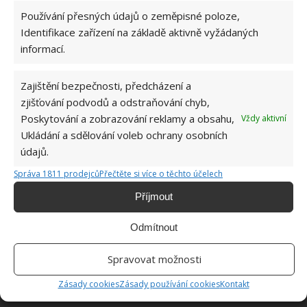
Používání přesných údajů o zeměpisné poloze,
Identifikace zařízení na základě aktivně vyžádaných
ŽHAVÉ NOVINKY
informací.
Profesionální zahradnice vytvořila přehled
nejnebezpečnějších škůdců rostlin a postupy,
Zajištění bezpečnosti, předcházení a
jak se jich rychle zbavit
zjišťování podvodů a odstraňování chyb,
6.8.2026
Poskytování a zobrazování reklamy a obsahu,
Vždy aktivní
Ukládání a sdělování voleb ochrany osobních
Bohatá úroda rajčat nemusí být jen zbožným
údajů.
přáním. Užijte si úspěšnou sklizeň již během
Správa 1811 prodejců
Přečtěte si více o těchto účelech
letošní sezony
6.8.2026
Příjmout
Odmítnout
Přírodní hnojiva pro pěstování rajčat, která
zajistí bohatou úrodu šťavnatých a chutných
plodů. Připravte se na letošní sezonu včas
Spravovat možnosti
6.8.2026
Zásady cookies
Zásady používání cookies
Kontakt