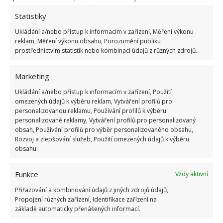
1.6.2026
Statistiky
Ukládání a/nebo přístup k informacím v zařízení, Měření výkonu
Kvíz na téma pionýrské tábory za socialismu:
reklam, Měření výkonu obsahu, Porozumění publiku
Kdo je zažil, bez problému získá 12 ze 12 bodů
prostřednictvím statistik nebo kombinací údajů z různých zdrojů.
12.5.2026
Marketing
Test znalostí o každodenní realitě za
Ukládání a/nebo přístup k informacím v zařízení, Použití
komunismu: 10 retro otázek ukáže, kdo má
dobrý přehled
omezených údajů k výběru reklam, Vytváření profilů pro
personalizovanou reklamu, Používání profilů k výběru
23.6.2026
personalizované reklamy, Vytváření profilů pro personalizovaný
obsah, Používání profilů pro výběr personalizovaného obsahu,
Rozvoj a zlepšování služeb, Použití omezených údajů k výběru
Retro kvíz o oblíbených autech v dobách
obsahu.
socialismu: Tehdejší řidiči musí získat 10 z 10
bodů
6.5.2026
Funkce
Vždy aktivní
Přiřazování a kombinování údajů z jiných zdrojů údajů,
Propojení různých zařízení, Identifikace zařízení na
základě automaticky přenášených informací.