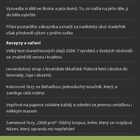
Vyzvedla si dítě ve školce a jela domů. To, co našla na jeho těle, ji
do běla vytočilo
Přání postaršího zákazníka označil za nadlidský úkol. Kadeřník
však předvedl výkon z jiného světa
Recepty a vaření
Velký test slunečnicových olejů 2026: 7 výrobků z českých obchodů
se značně liší cenou i kvalitou
Levandulový sirup z levandule lékařské: Fialová letní zásoba do
limonády, čaje i dezertů
Kokosové řezy se šlehačkou: Jednoduchý moučník, který si
zamiluje celá rodina
Vepřové na paprice zvládne každý a odmění se jemnou omáčkou i
měkkým masem
Sametové řezy „Obliž prst”: Vláčný korpus, krém, který se rozplývá.
Název, který opravdu nic nepřehání