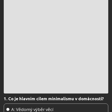
1. Co je hlavním cílem minimalismu v domácnosti?
A: Vědomý výběr věcí