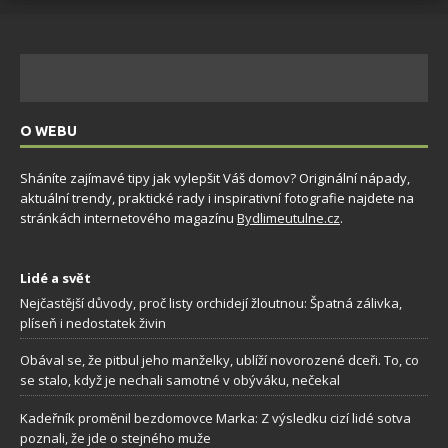
O WEBU
Sháníte zajímavé tipy jak vylepšit Váš domov? Originální nápady,
aktuální trendy, praktické rady i inspirativní fotografie najdete na
stránkách internetového magazínu
Bydlimeutulne.cz
.
Lidé a svět
Nejčastější důvody, proč listy orchidejí žloutnou: Špatná zálivka,
plíseň i nedostatek živin
Obával se, že pitbul jeho manželky, ublíží novorozené dceři. To, co
se stalo, když je nechali samotné v obýváku, nečekal
Kadeřník proměnil bezdomovce Marka: Z výsledku cizí lidé sotva
poznali, že jde o stejného muže