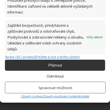
Používání přesných údajů o zeměpisné poloze,
Identifikace zařízení na základě aktivně vyžádaných
ŽHAVÉ NOVINKY
informací.
Přepnutím oken do letního režimu snadno
předejdete neúnosnému horku. Tento trik zná
Zajištění bezpečnosti, předcházení a
jen hrstka lidí
zjišťování podvodů a odstraňování chyb,
7.8.2026
Poskytování a zobrazování reklamy a obsahu,
Vždy aktivní
Ukládání a sdělování voleb ochrany osobních
Celý život dáváte prášek a aviváž do nesprávné
údajů.
přihrádky. Málokdo ví, jak důležité je jejich
umístění
Správa 1811 prodejců
Přečtěte si více o těchto účelech
7.8.2026
Příjmout
Chřadnoucí orchideje je možné včas zachránit.
Odmítnout
Spolehlivě se o to postará peroxid vodíku
7.8.2026
Spravovat možnosti
Zásady cookies
Zásady používání cookies
Kontakt