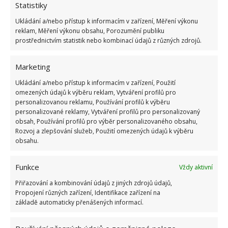
Statistiky
Kvíz na téma pionýrské tábory za socialismu:
Ukládání a/nebo přístup k informacím v zařízení, Měření výkonu
Kdo je zažil, bez problému získá 12 ze 12 bodů
reklam, Měření výkonu obsahu, Porozumění publiku
12.5.2026
prostřednictvím statistik nebo kombinací údajů z různých zdrojů.
Marketing
Test znalostí o každodenní realitě za
komunismu: 10 retro otázek ukáže, kdo má
Ukládání a/nebo přístup k informacím v zařízení, Použití
dobrý přehled
omezených údajů k výběru reklam, Vytváření profilů pro
23.6.2026
personalizovanou reklamu, Používání profilů k výběru
personalizované reklamy, Vytváření profilů pro personalizovaný
obsah, Používání profilů pro výběr personalizovaného obsahu,
Retro kvíz o oblíbených autech v dobách
Rozvoj a zlepšování služeb, Použití omezených údajů k výběru
socialismu: Tehdejší řidiči musí získat 10 z 10
obsahu.
bodů
6.5.2026
Funkce
Vždy aktivní
Přiřazování a kombinování údajů z jiných zdrojů údajů,
Propojení různých zařízení, Identifikace zařízení na
základě automaticky přenášených informací.