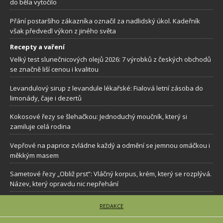
do běla vytočilo
Přání postaršího zákazníka označil za nadlidský úkol. Kadeřník
však předvedl výkon z jiného světa
Recepty a vaření
Velký test slunečnicových olejů 2026: 7 výrobků z českých obchodů
se značně liší cenou i kvalitou
Levandulový sirup z levandule lékařské: Fialová letní zásoba do
limonády, čaje i dezertů
Kokosové řezy se šlehačkou: Jednoduchý moučník, který si
zamiluje celá rodina
Vepřové na paprice zvládne každý a odmění se jemnou omáčkou i
měkkým masem
Sametové řezy „Obliž prst”: Vláčný korpus, krém, který se rozplývá.
Název, který opravdu nic nepřehání
REDAKCE