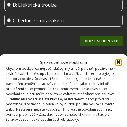
B: Elektrická trouba
C: Lednice s mrazákem
Spravovat své soukromí
Abychom poskytli co nejlepší služby, my a naši partneři používáme k
ukládání a/nebo přístupu k informacím o zařízeních, technologie jako
soubory cookies. Souhlas s těmito technologiemi nám a našim
partnerům umožní zpracovávat osobní údaje, jako je chování při
procházení nebo jedinečná ID na tomto webu. Nesouhlas nebo
odvolání souhlasu může nepříznivě ovlivnit určité vlastnosti a funkce.
OBLÍBENÉ ČLÁNKY
Kliknutím níže vyjádřete souhlas s výše uvedeným nebo proveďte
podrobnější rozhodnutí. Vaše volby budou použity pouze na tomto
Pokuta až 10 000 Kč hrozí za nesprávné sekání i
webu. Nastavení můžete kdykoli změnit, včetně odvolání souhlasu,
nesekání trávy. Záleží i na prostředku a lokaci
pomocí přepínačů v Zásadách cookies nebo kliknutím na tlačítko
Spravovat souhlas ve spodní části obrazovky.
1.6.2026