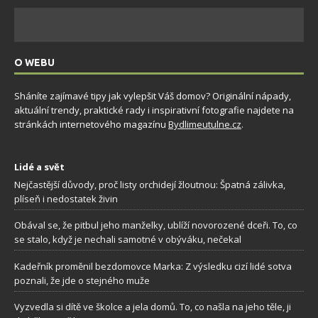
O WEBU
Sháníte zajímavé tipy jak vylepšit Váš domov? Originální nápady,
aktuální trendy, praktické rady i inspirativní fotografie najdete na
stránkách internetového magazínu
Bydlimeutulne.cz
.
Lidé a svět
Nejčastější důvody, proč listy orchidejí žloutnou: Špatná zálivka,
plíseň i nedostatek živin
Obával se, že pitbul jeho manželky, ublíží novorozené dceři. To, co
se stalo, když je nechali samotné v obýváku, nečekal
Kadeřník proměnil bezdomovce Marka: Z výsledku cizí lidé sotva
poznali, že jde o stejného muže
Vyzvedla si dítě ve školce a jela domů. To, co našla na jeho těle, ji